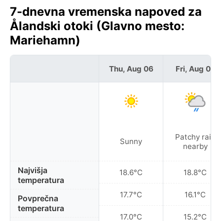
7-dnevna vremenska napoved za
Ålandski otoki (Glavno mesto:
Mariehamn)
Thu, Aug 06
Fri, Aug 07
Patchy rain
Sunny
nearby
Najvišja
18.6°C
18.8°C
temperatura
17.7°C
16.1°C
Povprečna
temperatura
17.0°C
15.2°C