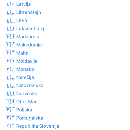
🇱🇻 Latvija
🇱🇮 Lihtenštajn
🇱🇹 Litva
🇱🇺 Luksemburg
🇭🇺 Madžarska
🇲🇰 Makedonija
🇲🇹 Malta
🇲🇩 Moldavija
🇲🇨 Monako
🇩🇪 Nemčija
🇳🇱 Nizozemska
🇳🇴 Norveška
🇮🇲 Otok Man
🇵🇱 Poljska
🇵🇹 Portugalska
🇸🇮 Republika Slovenija