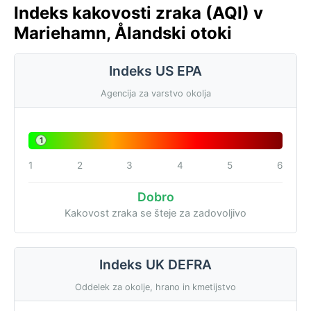
Indeks kakovosti zraka (AQI) v
Mariehamn, Ålandski otoki
Indeks US EPA
Agencija za varstvo okolja
1
1
2
3
4
5
6
Dobro
Kakovost zraka se šteje za zadovoljivo
Indeks UK DEFRA
Oddelek za okolje, hrano in kmetijstvo