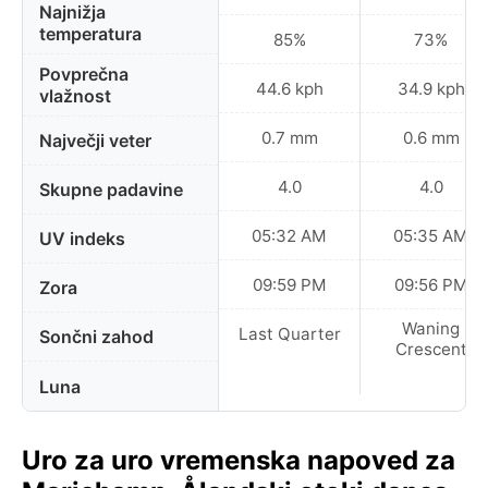
Najnižja
temperatura
85%
73%
Povprečna
44.6 kph
34.9 kph
vlažnost
0.7 mm
0.6 mm
Največji veter
4.0
4.0
Skupne padavine
05:32 AM
05:35 AM
UV indeks
09:59 PM
09:56 PM
Zora
Waning
Last Quarter
Sončni zahod
Crescent
Luna
Uro za uro vremenska napoved za