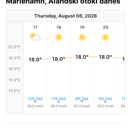
Mariehamn, Ålandski otoki danes
Thursday, August 06, 2026
17
18
19
20
2
20.0°C
18.0°
18.0°
18.0°C
18.0°
18.
18.0°
16.0°C
15.0°C
13.0°C
12% Dež
11% Dež
8% Dež
9% Dež
11% 
↑
↑
↑
↑
36.0 km/h
38.0 km/h
45.0 km/h
38.0 km/h
36.0 