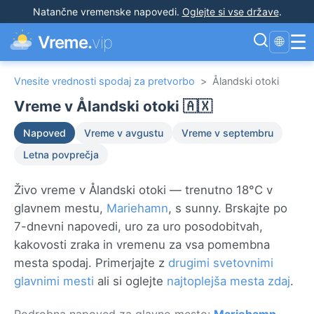
Natančne vremenske napovedi
.
Oglejte si vse države
.
☰
Vreme.
vip
🌐
Vnesite vrednosti spodaj za pretvorbo
>
Ålandski otoki
Vreme v Ålandski otoki 🇦🇽
Napoved
Vreme v avgustu
Vreme v septembru
Letna povprečja
Živo vreme v Ålandski otoki — trenutno 18°C v
glavnem mestu,
Mariehamn
, s sunny. Brskajte po
7-dnevni napovedi, uro za uro posodobitvah,
kakovosti zraka in vremenu za vsa pomembna
mesta spodaj. Primerjajte z
drugimi svetovnimi
glavnimi mesti
ali si oglejte
najtoplejša mesta zdaj
.