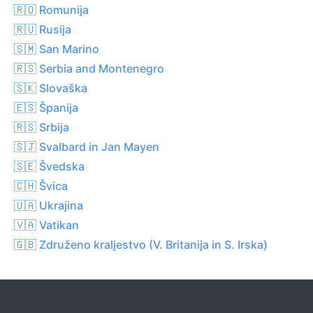
🇷🇴 Romunija
🇷🇺 Rusija
🇸🇲 San Marino
🇷🇸 Serbia and Montenegro
🇸🇰 Slovaška
🇪🇸 Španija
🇷🇸 Srbija
🇸🇯 Svalbard in Jan Mayen
🇸🇪 Švedska
🇨🇭 Švica
🇺🇦 Ukrajina
🇻🇦 Vatikan
🇬🇧 Združeno kraljestvo (V. Britanija in S. Irska)