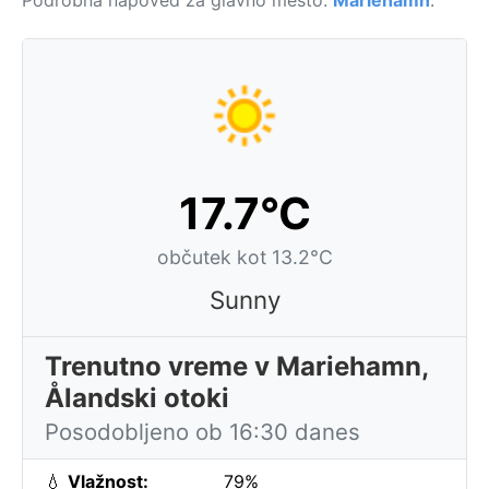
Podrobna napoved za glavno mesto:
Mariehamn
.
17.7°C
občutek kot 13.2°C
Sunny
Trenutno vreme v Mariehamn,
Ålandski otoki
Posodobljeno ob 16:30 danes
💧
Vlažnost:
79%