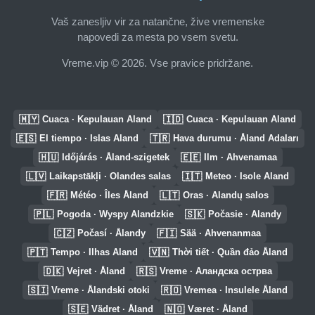
Vaš zanesljiv vir za natančne, žive vremenske
napovedi za mesta po vsem svetu.
Vreme.vip © 2026. Vse pravice pridržane.
🇲🇾
🇮🇩
Cuaca · Kepulauan Aland
Cuaca · Kepulauan Aland
🇪🇸
🇹🇷
El tiempo · Islas Aland
Hava durumu · Åland Adaları
🇭🇺
🇪🇪
Időjárás · Åland-szigetek
Ilm · Ahvenamaa
🇱🇻
🇮🇹
Laikapstākļi · Olandes salas
Meteo · Isole Aland
🇫🇷
🇱🇹
Météo · Îles Åland
Oras · Alandų salos
🇵🇱
🇸🇰
Pogoda · Wyspy Alandzkie
Počasie · Alandy
🇨🇿
🇫🇮
Počasí · Ålandy
Sää · Ahvenanmaa
🇵🇹
🇻🇳
Tempo · Ilhas Aland
Thời tiết · Quần đảo Åland
🇩🇰
🇷🇸
Vejret · Åland
Vreme · Аландска острва
🇸🇮
🇷🇴
Vreme · Ålandski otoki
Vremea · Insulele Åland
🇸🇪
🇳🇴
Vädret · Åland
Været · Åland