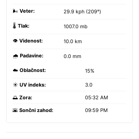
🌬️
Veter:
29.9 kph (209°)
🌡️
Tlak:
1007.0 mb
👁️
Videnost:
10.0 km
🌧️
Padavine:
0.0 mm
☁️
Oblačnost:
15%
☀️
UV indeks:
3.0
🌅
Zora:
05:32 AM
🌇
Sončni zahod:
09:59 PM