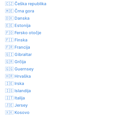
🇨🇿 Češka republika
🇲🇪 Črna gora
🇩🇰 Danska
🇪🇪 Estonija
🇫🇴 Fersko otočje
🇫🇮 Finska
🇫🇷 Francija
🇬🇮 Gibraltar
🇬🇷 Grčija
🇬🇬 Guernsey
🇭🇷 Hrvaška
🇮🇪 Irska
🇮🇸 Islandija
🇮🇹 Italija
🇯🇪 Jersey
🇽🇰 Kosovo