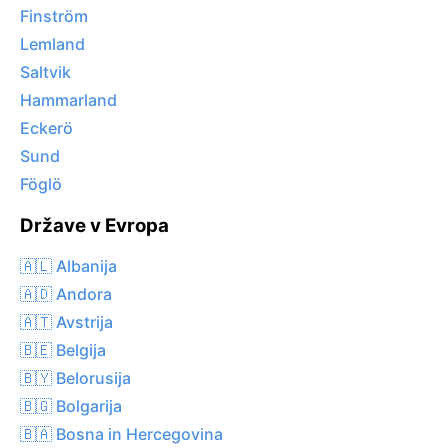
Finström
Lemland
Saltvik
Hammarland
Eckerö
Sund
Föglö
Države v Evropa
🇦🇱 Albanija
🇦🇩 Andora
🇦🇹 Avstrija
🇧🇪 Belgija
🇧🇾 Belorusija
🇧🇬 Bolgarija
🇧🇦 Bosna in Hercegovina