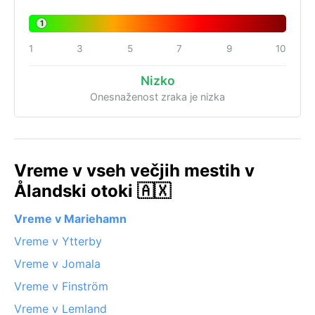
1
1
3
5
7
9
10
Nizko
Onesnaženost zraka je nizka
Vreme v vseh večjih mestih v
Ålandski otoki 🇦🇽
Vreme v Mariehamn
Vreme v Ytterby
Vreme v Jomala
Vreme v Finström
Vreme v Lemland