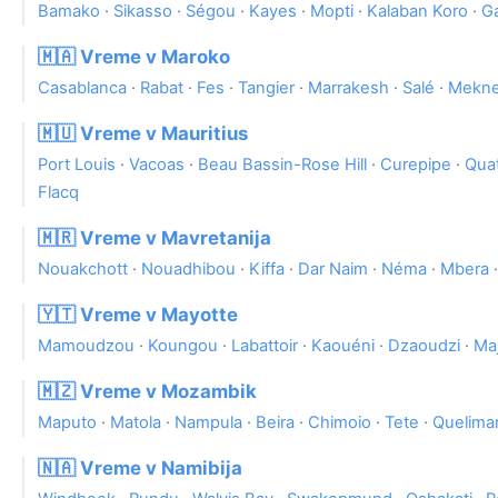
Bamako
·
Sikasso
·
Ségou
·
Kayes
·
Mopti
·
Kalaban Koro
·
G
🇲🇦 Vreme v Maroko
Casablanca
·
Rabat
·
Fes
·
Tangier
·
Marrakesh
·
Salé
·
Mekn
🇲🇺 Vreme v Mauritius
Port Louis
·
Vacoas
·
Beau Bassin-Rose Hill
·
Curepipe
·
Qua
Flacq
🇲🇷 Vreme v Mavretanija
Nouakchott
·
Nouadhibou
·
Kiffa
·
Dar Naim
·
Néma
·
Mbera
🇾🇹 Vreme v Mayotte
Mamoudzou
·
Koungou
·
Labattoir
·
Kaouéni
·
Dzaoudzi
·
Ma
🇲🇿 Vreme v Mozambik
Maputo
·
Matola
·
Nampula
·
Beira
·
Chimoio
·
Tete
·
Quelima
🇳🇦 Vreme v Namibija