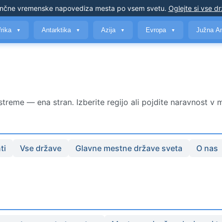
nčne vremenske napovedi
za mesta po vsem svetu
.
Oglejte si vse d
frika
Antarktika
Azija
Evropa
Južna A
▼
▼
▼
▼
reme — ena stran. Izberite regijo ali pojdite naravnost v 
ti
Vse države
Glavne mestne države sveta
O nas