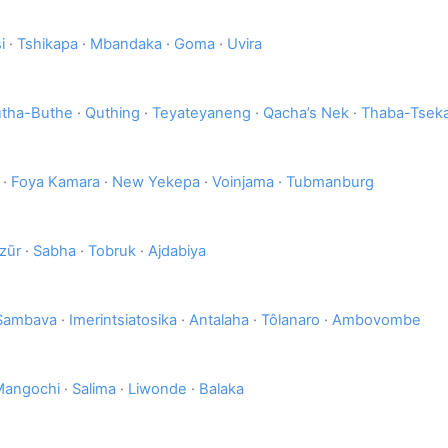
i
·
Tshikapa
·
Mbandaka
·
Goma
·
Uvira
tha-Buthe
·
Quthing
·
Teyateyaneng
·
Qacha’s Nek
·
Thaba-Tsek
·
Foya Kamara
·
New Yekepa
·
Voinjama
·
Tubmanburg
zūr
·
Sabha
·
Tobruk
·
Ajdabiya
Sambava
·
Imerintsiatosika
·
Antalaha
·
Tôlanaro
·
Ambovombe
Mangochi
·
Salima
·
Liwonde
·
Balaka