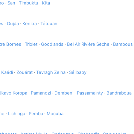
ao
·
San
·
Timbuktu
·
Kita
es
·
Oujda
·
Kenitra
·
Tétouan
tre Bornes
·
Triolet
·
Goodlands
·
Bel Air Rivière Sèche
·
Bambous
·
Kaédi
·
Zouérat
·
Tevragh Zeina
·
Sélibaby
jikavo Koropa
·
Pamandzi
·
Dembeni
·
Passamainty
·
Bandraboua
ne
·
Lichinga
·
Pemba
·
Mocuba