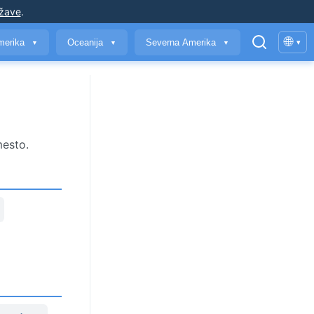
ržave
.
🌐
merika
Oceanija
Severna Amerika
▾
▼
▼
▼
mesto.