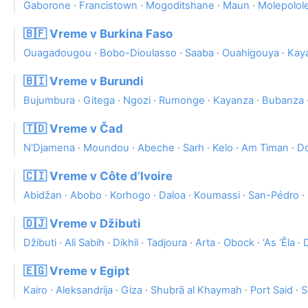
Gaborone
·
Francistown
·
Mogoditshane
·
Maun
·
Molepolol
🇧🇫 Vreme v Burkina Faso
Ouagadougou
·
Bobo-Dioulasso
·
Saaba
·
Ouahigouya
·
Kay
🇧🇮 Vreme v Burundi
Bujumbura
·
Gitega
·
Ngozi
·
Rumonge
·
Kayanza
·
Bubanza
🇹🇩 Vreme v Čad
N'Djamena
·
Moundou
·
Abeche
·
Sarh
·
Kelo
·
Am Timan
·
D
🇨🇮 Vreme v Côte d’Ivoire
Abidžan
·
Abobo
·
Korhogo
·
Daloa
·
Koumassi
·
San-Pédro
·
🇩🇯 Vreme v Džibuti
Džibuti
·
Ali Sabih
·
Dikhil
·
Tadjoura
·
Arta
·
Obock
·
‘As ‘Êla
·
🇪🇬 Vreme v Egipt
Kairo
·
Aleksandrija
·
Giza
·
Shubrā al Khaymah
·
Port Said
·
S