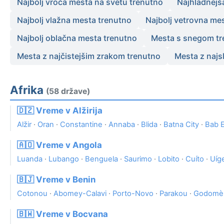
Najbolj vroča mesta na svetu trenutno
Najhladnejš
Najbolj vlažna mesta trenutno
Najbolj vetrovna me
Najbolj oblačna mesta trenutno
Mesta s snegom tr
Mesta z najčistejšim zrakom trenutno
Mesta z najs
Afrika
(58 države)
🇩🇿 Vreme v Alžirija
Alžir
·
Oran
·
Constantine
·
Annaba
·
Blida
·
Batna City
·
Bab 
🇦🇴 Vreme v Angola
Luanda
·
Lubango
·
Benguela
·
Saurimo
·
Lobito
·
Cuíto
·
Uíg
🇧🇯 Vreme v Benin
Cotonou
·
Abomey-Calavi
·
Porto-Novo
·
Parakou
·
Godomè
🇧🇼 Vreme v Bocvana