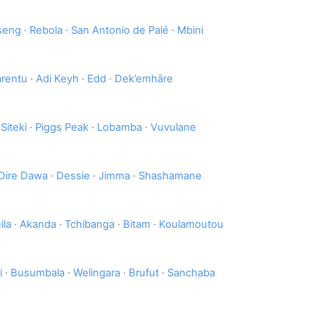
seng
·
Rebola
·
San Antonio de Palé
·
Mbini
rentu
·
Adi Keyh
·
Edd
·
Dek’emhāre
·
Siteki
·
Piggs Peak
·
Lobamba
·
Vuvulane
Dire Dawa
·
Dessie
·
Jimma
·
Shashamane
ila
·
Akanda
·
Tchibanga
·
Bitam
·
Koulamoutou
i
·
Busumbala
·
Welingara
·
Brufut
·
Sanchaba