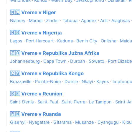
Windhoek
·
Rundu
·
Walvis Bay
·
Swakopmund
·
Oshakati
·
R
🇳🇪 Vreme v Niger
Niamey
·
Maradi
·
Zinder
·
Tahoua
·
Agadez
·
Arlit
·
Alaghsas
🇳🇬 Vreme v Nigerija
Lagos
·
Port Harcourt
·
Kaduna
·
Benin City
·
Onitsha
·
Maidu
🇿🇦 Vreme v Republika Južna Afrika
Johannesburg
·
Cape Town
·
Durban
·
Soweto
·
Port Elizab
🇨🇬 Vreme v Republika Kongo
Brazzaville
·
Pointe-Noire
·
Dolisie
·
Nkayi
·
Kayes
·
Impfond
🇷🇪 Vreme v Reunion
Saint-Denis
·
Saint-Paul
·
Saint-Pierre
·
Le Tampon
·
Saint-A
🇷🇼 Vreme v Ruanda
Gisenyi
·
Nyagatare
·
Gitarama
·
Musanze
·
Cyangugu
·
Kibu