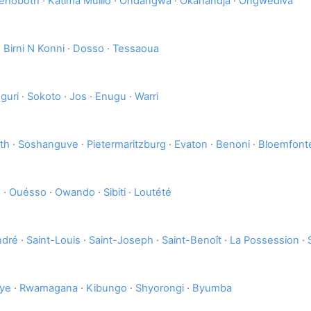
ehoboth
·
Katima Mulilo
·
Ondangwa
·
Okahandja
·
Ongwediva
·
Birni N Konni
·
Dosso
·
Tessaoua
guri
·
Sokoto
·
Jos
·
Enugu
·
Warri
eth
·
Soshanguve
·
Pietermaritzburg
·
Evaton
·
Benoni
·
Bloemfont
o
·
Ouésso
·
Owando
·
Sibiti
·
Loutété
ndré
·
Saint-Louis
·
Saint-Joseph
·
Saint-Benoît
·
La Possession
·
ye
·
Rwamagana
·
Kibungo
·
Shyorongi
·
Byumba