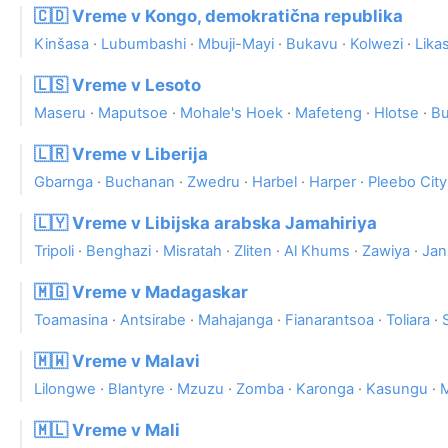
🇨🇩 Vreme v Kongo, demokratična republika
Kinšasa
·
Lubumbashi
·
Mbuji-Mayi
·
Bukavu
·
Kolwezi
·
Likas
🇱🇸 Vreme v Lesoto
Maseru
·
Maputsoe
·
Mohale's Hoek
·
Mafeteng
·
Hlotse
·
Bu
🇱🇷 Vreme v Liberija
Gbarnga
·
Buchanan
·
Zwedru
·
Harbel
·
Harper
·
Pleebo City
🇱🇾 Vreme v Libijska arabska Jamahiriya
Tripoli
·
Benghazi
·
Misratah
·
Zliten
·
Al Khums
·
Zawiya
·
Jan
🇲🇬 Vreme v Madagaskar
Toamasina
·
Antsirabe
·
Mahajanga
·
Fianarantsoa
·
Toliara
·
🇲🇼 Vreme v Malavi
Lilongwe
·
Blantyre
·
Mzuzu
·
Zomba
·
Karonga
·
Kasungu
·
🇲🇱 Vreme v Mali