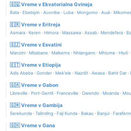
🇬🇶 Vreme v Ekvatorialna Gvineja
Bata
·
Ebebiyin
·
Aconibe
·
Luba
·
Mongomo
·
Aual
·
Mikome
🇪🇷 Vreme v Eritreja
Asmara
·
Keren
·
Himora
·
Massawa
·
Assab
·
Mendefera
·
Ba
🇸🇿 Vreme v Esvatini
Manzini
·
Mbabane
·
Malkerns
·
Nhlangano
·
Mhlume
·
Hluti
🇪🇹 Vreme v Etiopija
Adis Abeba
·
Gonder
·
Mek'ele
·
Nazrēt
·
Awasa
·
Bahir Dar
·
🇬🇦 Vreme v Gabon
Libreville
·
Port-Gentil
·
Franceville
·
Owendo
·
Moanda
·
Mou
🇬🇲 Vreme v Gambija
Serekunda
·
Talinding
·
Faji Kunda
·
Bakau
·
Banjul
·
Farafenn
🇬🇭 Vreme v Gana