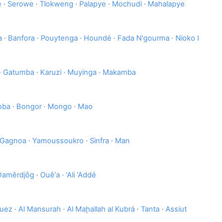
e
·
Serowe
·
Tlokweng
·
Palapye
·
Mochudi
·
Mahalapye
a
·
Banfora
·
Pouytenga
·
Houndé
·
Fada N'gourma
·
Nioko I
·
Gatumba
·
Karuzi
·
Muyinga
·
Makamba
oba
·
Bongor
·
Mongo
·
Mao
Gagnoa
·
Yamoussoukro
·
Sinfra
·
Man
Damêrdjôg
·
Ouê‘a
·
‘Ali ‘Addé
uez
·
Al Mansurah
·
Al Maḩallah al Kubrá
·
Tanta
·
Assiut