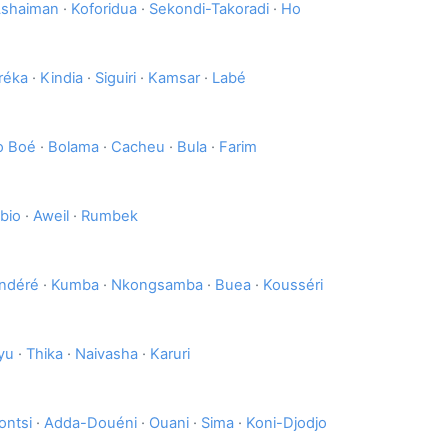
shaiman
·
Koforidua
·
Sekondi-Takoradi
·
Ho
réka
·
Kindia
·
Siguiri
·
Kamsar
·
Labé
o Boé
·
Bolama
·
Cacheu
·
Bula
·
Farim
bio
·
Aweil
·
Rumbek
ndéré
·
Kumba
·
Nkongsamba
·
Buea
·
Kousséri
yu
·
Thika
·
Naivasha
·
Karuri
ontsi
·
Adda-Douéni
·
Ouani
·
Sima
·
Koni-Djodjo