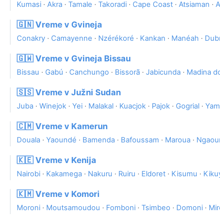
Kumasi
·
Akra
·
Tamale
·
Takoradi
·
Cape Coast
·
Atsiaman
·
A
🇬🇳 Vreme v Gvineja
Conakry
·
Camayenne
·
Nzérékoré
·
Kankan
·
Manéah
·
Dub
🇬🇼 Vreme v Gvineja Bissau
Bissau
·
Gabú
·
Canchungo
·
Bissorã
·
Jabicunda
·
Madina d
🇸🇸 Vreme v Južni Sudan
Juba
·
Winejok
·
Yei
·
Malakal
·
Kuacjok
·
Pajok
·
Gogrial
·
Yam
🇨🇲 Vreme v Kamerun
Douala
·
Yaoundé
·
Bamenda
·
Bafoussam
·
Maroua
·
Ngaou
🇰🇪 Vreme v Kenija
Nairobi
·
Kakamega
·
Nakuru
·
Ruiru
·
Eldoret
·
Kisumu
·
Kiku
🇰🇲 Vreme v Komori
Moroni
·
Moutsamoudou
·
Fomboni
·
Tsimbeo
·
Domoni
·
Mir