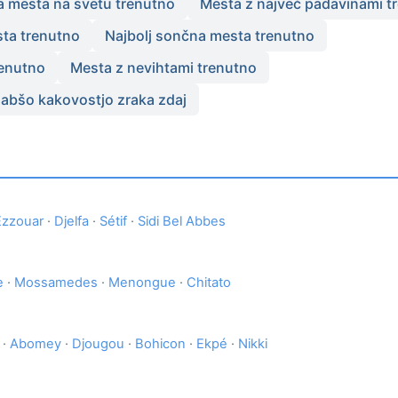
a mesta na svetu trenutno
Mesta z največ padavinami t
sta trenutno
Najbolj sončna mesta trenutno
enutno
Mesta z nevihtami trenutno
labšo kakovostjo zraka zdaj
Ezzouar
·
Djelfa
·
Sétif
·
Sidi Bel Abbes
e
·
Mossamedes
·
Menongue
·
Chitato
·
Abomey
·
Djougou
·
Bohicon
·
Ekpé
·
Nikki