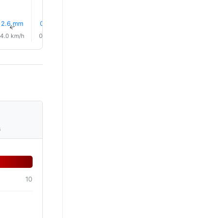
2.6 mm
0.3 mm
0.7 mm
0.1 mm
25% Dež
23% De
↑
↑
↑
↑
↑
↑
4.0 km/h
0.0 km/h
2.0 km/h
5.0 km/h
6.0 km/h
7.0 km/
s
10