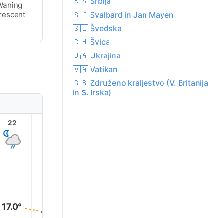
🇷🇸 Srbija
Waning
New Moon
🇸🇯 Svalbard in Jan Mayen
rescent
🇸🇪 Švedska
🇨🇭 Švica
🇺🇦 Ukrajina
🇻🇦 Vatikan
🇬🇧 Združeno kraljestvo (V. Britanija
in S. Irska)
22
23
1
2
3
17.0°
15.0°
14.0°
14.0°
14.0°
14.0°