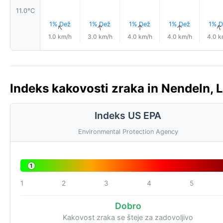
11.0°C
1% Dež
1% Dež
1% Dež
1% Dež
1% D
↑
↑
↑
↑
1.0 km/h
3.0 km/h
4.0 km/h
4.0 km/h
4.0 k
Indeks kakovosti zraka in Nendeln, L
Indeks US EPA
Environmental Protection Agency
1
1
2
3
4
5
Dobro
Kakovost zraka se šteje za zadovoljivo