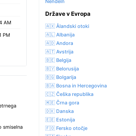
Nendeln
Države v Evropa
4 AM
🇦🇽 Ålandski otoki
🇦🇱 Albanija
1 PM
🇦🇩 Andora
🇦🇹 Avstrija
🇧🇪 Belgija
🇧🇾 Belorusija
🇧🇬 Bolgarija
🇧🇦 Bosna in Hercegovina
🇨🇿 Češka republika
🇲🇪 Črna gora
etrnega
🇩🇰 Danska
🇪🇪 Estonija
o smiselna
🇫🇴 Fersko otočje