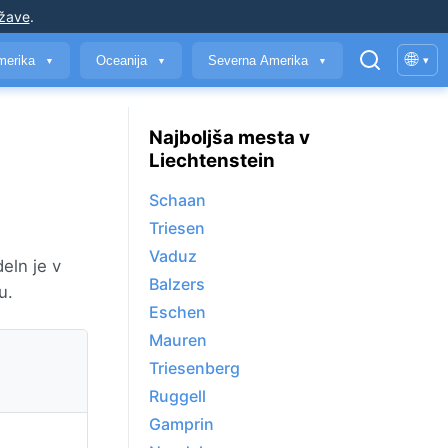
ržave
.
🌐
merika
Oceanija
Severna Amerika
▾
▼
▼
▼
Najboljša mesta v
Liechtenstein
Schaan
Triesen
Vaduz
eln je v
Balzers
u.
Eschen
Mauren
Triesenberg
Ruggell
Gamprin