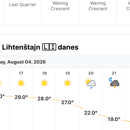
Waning
Waning
Last Quarter
Crescent
Crescent
C
Lihtenštajn 🇱🇮 danes
ay, August 04, 2026
6
17
18
19
20
21
0°
29.0°
28.0°
27.0°
22.0°
19.0°