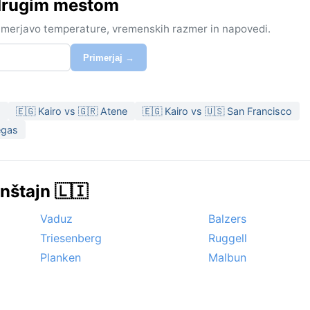
 drugim mestom
rimerjavo temperature, vremenskih razmer in napovedi.
Primerjaj →
a
🇪🇬 Kairo vs 🇬🇷 Atene
🇪🇬 Kairo vs 🇺🇸 San Francisco
egas
nštajn 🇱🇮
Vaduz
Balzers
Triesenberg
Ruggell
Planken
Malbun