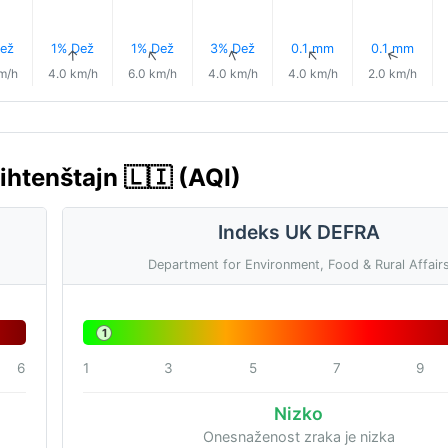
ež
1% Dež
1% Dež
3% Dež
0.1 mm
0.1 mm
↑
↑
↑
↑
↑
↑
m/h
4.0 km/h
6.0 km/h
4.0 km/h
4.0 km/h
2.0 km/h
ihtenštajn 🇱🇮 (AQI)
Indeks UK DEFRA
Department for Environment, Food & Rural Affair
1
6
1
3
5
7
9
Nizko
Onesnaženost zraka je nizka