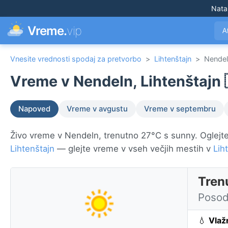
Nata
Vreme.
vip
A
Vnesite vrednosti spodaj za pretvorbo
>
Lihtenštajn
>
Nende
Vreme v Nendeln, Lihtenštajn 
Napoved
Vreme v avgustu
Vreme v septembru
Živo vreme v Nendeln, trenutno 27°C s sunny. Oglejte 
Lihtenštajn
— glejte vreme v vseh večjih mestih v
Lih
Tren
Posod
💧
Vlaž