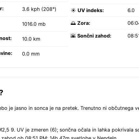
r:
3.6 kph (208°)
☀️
UV indeks:
6.0
🌅
Zora:
06:0
1016.0 mb
🌇
Sončni zahod:
08:5
nost:
10.0 km
vine:
0.0 mm
?
bo je jasno in sonca je na pretek. Trenutno ni občutnega v
M2,5 9. UV je zmeren (6); sončna očala in lahka pokrivala s
i zahod ob 08:51 PM: 14h 47m svetlobe v Nendeln.