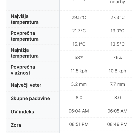
nearby
Najvišja
29.5°C
27.3°C
temperatura
21.7°C
19.0°C
Povprečna
temperatura
15.1°C
13.5°C
Najnižja
temperatura
58%
76%
Povprečna
11.5 kph
10.8 kph
vlažnost
3.2 mm
7.7 mm
Največji veter
8.0
8.0
Skupne padavine
06:04 AM
06:05 AM
UV indeks
08:51 PM
08:49 PM
Zora