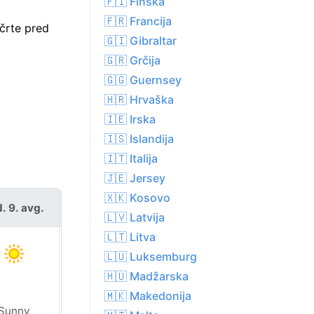
🇫🇮 Finska
🇫🇷 Francija
ačrte pred
🇬🇮 Gibraltar
🇬🇷 Grčija
🇬🇬 Guernsey
🇭🇷 Hrvaška
🇮🇪 Irska
🇮🇸 Islandija
🇮🇹 Italija
🇯🇪 Jersey
🇽🇰 Kosovo
. 9. avg.
pon. 10. avg.
🇱🇻 Latvija
🇱🇹 Litva
🇱🇺 Luksemburg
🇭🇺 Madžarska
🇲🇰 Makedonija
Sunny
Sunny