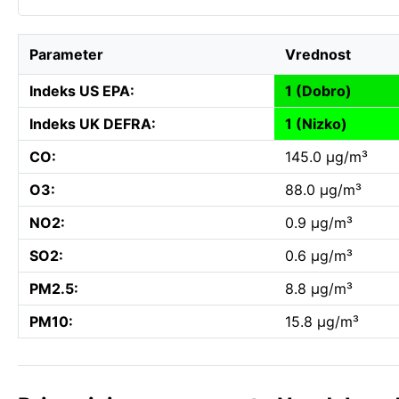
Parameter
Vrednost
Indeks US EPA:
1 (Dobro)
Indeks UK DEFRA:
1 (Nizko)
CO:
145.0 µg/m³
O3:
88.0 µg/m³
NO2:
0.9 µg/m³
SO2:
0.6 µg/m³
PM2.5:
8.8 µg/m³
PM10:
15.8 µg/m³