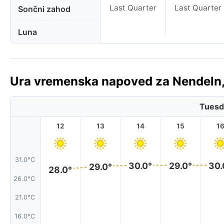
Last Quarter
Last Quarter
Sončni zahod
Luna
Ura vremenska napoved za Nendeln, 
Tuesd
12
13
14
15
1
31.0°C
30.0°
30.
29.0°
29.0°
28.0°
26.0°C
21.0°C
16.0°C