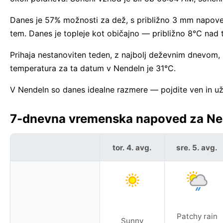
Danes je 57% možnosti za dež, s približno 3 mm napoveda
tem. Danes je topleje kot običajno — približno 8°C na
Prihaja nestanoviten teden, z najbolj deževnim dnevom, k
temperatura za ta datum v Nendeln je 31°C.
V Nendeln so danes idealne razmere — pojdite ven in uži
7-dnevna vremenska napoved za Nend
tor. 4. avg.
sre. 5. avg.
Patchy rain
Sunny