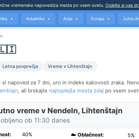
nčne vremenske napovedi
za mesta po vsem svetu
.
Oglejte si vse d
frika
Antarktika
Azija
Evropa
Južna A
▼
▼
▼
▼
ln
🇱🇮
Letna povprečja
Vreme v Lihtenštajn
si napoved za 7 dni, uro in indeks kakovosti zraka. Nend
tenštajn
, ali brskajte
najtoplejša mesta zdaj
po vsem svet
utno vreme v Nendeln, Lihtenštajn
obljeno ob 11:30 danes
nost:
40%
☁️
Oblačnost:
5%