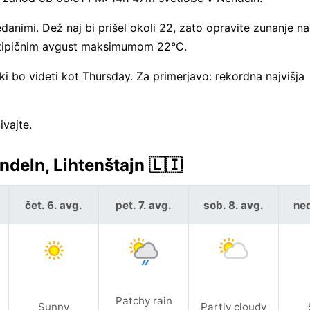
nimi. Dež naj bi prišel okoli 22, zato opravite zunanje n
d tipičnim avgust maksimumom 22°C.
i bo videti kot Thursday. Za primerjavo: rekordna najvišja
vajte.
eln, Lihtenštajn 🇱🇮
čet. 6. avg.
pet. 7. avg.
sob. 8. avg.
ned
Patchy rain
Sunny
Partly cloudy