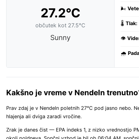
27.2°C
🌬️
Vete
🌡️
Tlak:
občutek kot 27.5°C
Sunny
👁️
Vide
🌧️
Pada
Kakšno je vreme v Nendeln trenutno
Prav zdaj je v Nendeln poletnih 27°C pod jasno nebo. Ne
hlajenja ali dviga zaradi vročine.
Zrak je danes čist — EPA indeks 1, z nizko vrednostjo P
okoli poldneva. Sončni vzhod je bil ob 06:04 AM, sončn