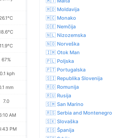
🇲🇹 Malta
🇲🇩 Moldavija
🇲🇨 Monako
26.1°C
28.5°C
🇩🇪 Nemčija
18.6°C
19.7°C
🇳🇱 Nizozemska
🇳🇴 Norveška
11.9°C
12.4°C
🇮🇲 Otok Man
67%
58%
🇵🇱 Poljska
🇵🇹 Portugalska
0.1 kph
10.4 kph
🇸🇮 Republika Slovenija
🇷🇴 Romunija
0.1 mm
0.0 mm
🇷🇺 Rusija
7.0
7.0
🇸🇲 San Marino
🇷🇸 Serbia and Montenegro
6:10 AM
06:12 AM
🇸🇰 Slovaška
8:43 PM
08:42 PM
🇪🇸 Španija