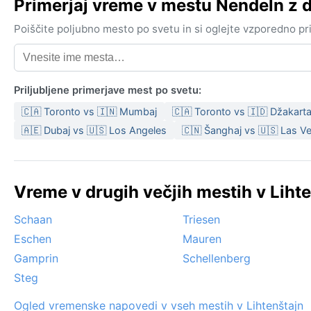
Primerjaj vreme v mestu Nendeln z
Poiščite poljubno mesto po svetu in si oglejte vzporedno p
Priljubljene primerjave mest po svetu:
🇨🇦 Toronto vs 🇮🇳 Mumbaj
🇨🇦 Toronto vs 🇮🇩 Džakart
🇦🇪 Dubaj vs 🇺🇸 Los Angeles
🇨🇳 Šanghaj vs 🇺🇸 Las V
Vreme v drugih večjih mestih v Lihte
Schaan
Triesen
Eschen
Mauren
Gamprin
Schellenberg
Steg
Ogled vremenske napovedi v vseh mestih v Lihtenštajn