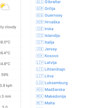
🇬🇮 Gibraltar
🇬🇷 Grčija
🇬🇬 Guernsey
🇭🇷 Hrvaška
tly cloudy
Sunny
🇮🇪 Irska
🇮🇸 Islandija
18.0°C
19.8°C
🇮🇹 Italija
🇯🇪 Jersey
16.4°C
16.9°C
🇽🇰 Kosovo
🇱🇻 Latvija
14.8°C
13.3°C
🇱🇮 Lihtenštajn
59%
61%
🇱🇹 Litva
🇱🇺 Luksemburg
3.8 kph
23.0 kph
🇭🇺 Madžarska
🇲🇰 Makedonija
0.3 mm
0.0 mm
🇲🇹 Malta
5.0
5.0