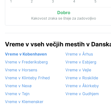
1
2
3
4
5
Dobro
Kakovost zraka se šteje za zadovoljivo
Vreme v vseh večjih mestih v Danska
Vreme v Kobenhaven
Vreme v Århus
Vreme v Frederiksberg
Vreme v Esbjerg
Vreme v Horsens
Vreme v Vejle
Vreme v Klinteby Frihed
Vreme v Roskilde
Vreme v Nexø
Vreme v Åkirkeby
Vreme v Tejn
Vreme v Gudhjem
Vreme v Klemensker