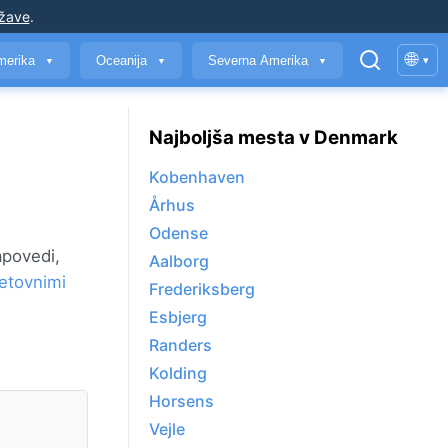
ržave
.
🌐
merika
Oceanija
Severna Amerika
▾
▼
▼
▼
Najboljša mesta v Denmark
Kobenhaven
Århus
Odense
apovedi,
Aalborg
etovnimi
Frederiksberg
Esbjerg
Randers
Kolding
Horsens
Vejle