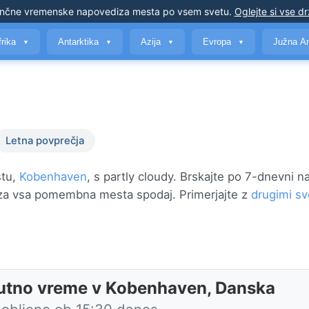
nčne vremenske napovedi
za mesta po vsem svetu
.
Oglejte si vse d
frika
Antarktika
Azija
Evropa
Južna A
▼
▼
▼
▼
Letna povprečja
stu,
Kobenhaven
, s partly cloudy. Brskajte po 7-dnevni n
 za vsa pomembna mesta spodaj. Primerjajte z
drugimi sv
utno vreme v Kobenhaven, Danska