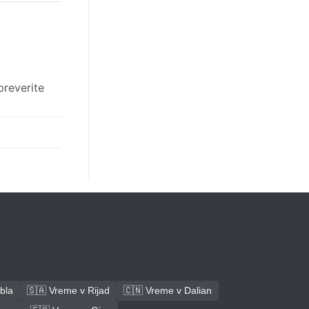
preverite
bla
🇸🇦 Vreme v Rijad
🇨🇳 Vreme v Dalian