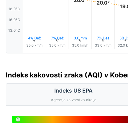
20.0°
19.
18.0°C
16.0°C
13.0°C
4% Dež
7% Dež
0.0 mm
7% Dež
6% D
↑
↑
↑
↑
35.0 km/h
35.0 km/h
35.0 km/h
33.0 km/h
32.0 
Indeks kakovosti zraka (AQI) v Kob
Indeks US EPA
Agencija za varstvo okolja
1