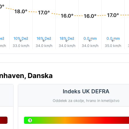
0°
18.0°
17.0°
17.0°
16.0°
16.0°
ež
10% Dež
16% Dež
18% Dež
0.0 mm
0.0 mm
↑
↑
↑
↑
↑
↑
km/h
33.0 km/h
34.0 km/h
34.0 km/h
34.0 km/h
35.0 km/h
enhaven, Danska
Indeks UK DEFRA
Oddelek za okolje, hrano in kmetijstvo
1