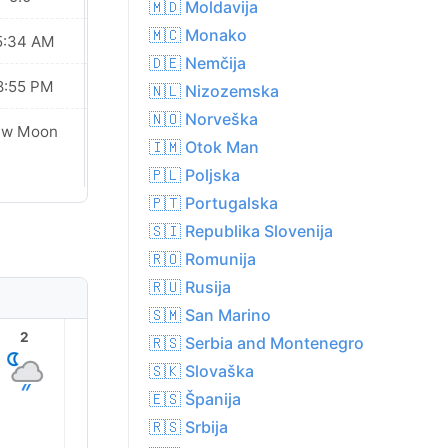
🇲🇩 Moldavija
🇲🇨 Monako
5:34 AM
05:36 AM
🇩🇪 Nemčija
8:55 PM
08:52 PM
🇳🇱 Nizozemska
🇳🇴 Norveška
ew Moon
New Moon
🇮🇲 Otok Man
🇵🇱 Poljska
🇵🇹 Portugalska
🇸🇮 Republika Slovenija
🇷🇴 Romunija
🇷🇺 Rusija
🇸🇲 San Marino
2
3
4
5
6
7
🇷🇸 Serbia and Montenegro
🇸🇰 Slovaška
🇪🇸 Španija
🇷🇸 Srbija