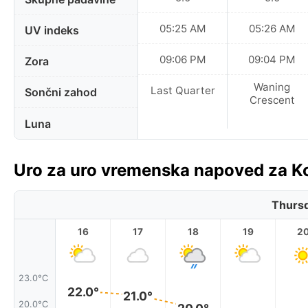
05:25 AM
05:26 AM
UV indeks
09:06 PM
09:04 PM
Zora
Waning
Last Quarter
Sončni zahod
Crescent
Luna
Uro za uro vremenska napoved za 
Thursd
16
17
18
19
2
23.0°C
22.0°
21.0°
20.0°C
20.0°