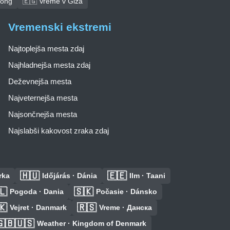
tong
🇪🇬 Vreme v Giza
Vremenski ekstremi
Najtoplejša mesta zdaj
Najhladnejša mesta zdaj
Deževnejša mesta
Najveternejša mesta
Najsončnejša mesta
Najslabši kakovost zraka zdaj
🇭🇺
🇪🇪
rka
Időjárás · Dánia
Ilm · Taani
🇱
🇸🇰
Pogoda · Dania
Počasie · Dánsko
🇰
🇷🇸
Vejret · Danmark
Vreme · Данска
🇬🇧🇺🇸
Weather · Kingdom of Denmark