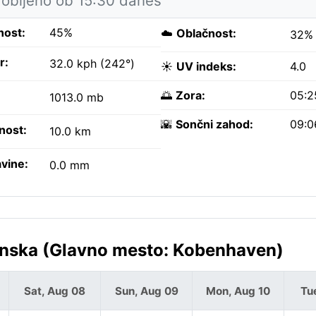
obljeno ob 15:30 danes
nost:
45%
☁️
Oblačnost:
32%
r:
32.0 kph (242°)
☀️
UV indeks:
4.0
🌅
Zora:
05:2
1013.0 mb
🌇
Sončni zahod:
09:0
nost:
10.0 km
vine:
0.0 mm
nska (Glavno mesto: Kobenhaven)
Sat, Aug 08
Sun, Aug 09
Mon, Aug 10
Tu