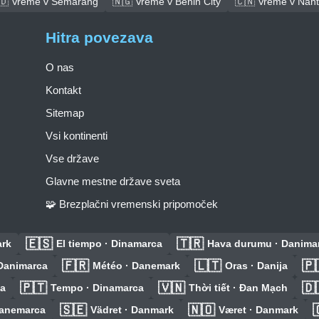
🇩 Vreme v Semarang
🇳🇬 Vreme v Benin City
🇨🇳 Vreme v Nan
Hitra povezava
O nas
Kontakt
Sitemap
Vsi kontinenti
Vse države
Glavne mestne države sveta
🧩 Brezplačni vremenski pripomoček
🇪🇸
🇹🇷
ark
El tiempo · Dinamarca
Hava durumu · Danima
🇫🇷
🇱🇹
🇵
Danimarca
Météo · Danemark
Oras · Danija
🇵🇹
🇻🇳
🇩
ka
Tempo · Dinamarca
Thời tiết · Đan Mạch
🇸🇪
🇳🇴
Danemarca
Vädret · Danmark
Været · Danmark