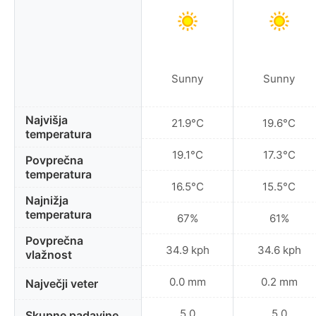
Sunny
Sunny
Najvišja
21.9°C
19.6°C
temperatura
19.1°C
17.3°C
Povprečna
temperatura
16.5°C
15.5°C
Najnižja
temperatura
67%
61%
Povprečna
34.9 kph
34.6 kph
vlažnost
0.0 mm
0.2 mm
Največji veter
5.0
5.0
Skupne padavine