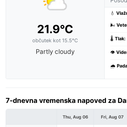
Posod
💧
Vlaž
21.9°C
🌬️
Vete
🌡️
Tlak:
občutek kot 15.5°C
Partly cloudy
👁️
Vide
🌧️
Pada
7-dnevna vremenska napoved za Da
Thu, Aug 06
Fri, Aug 07