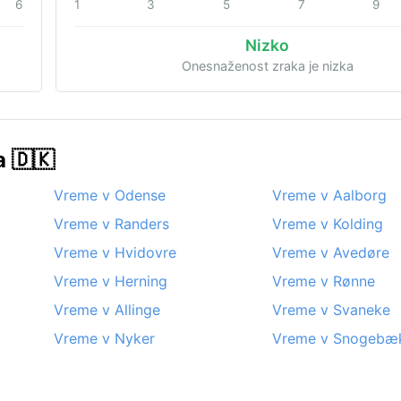
6
1
3
5
7
9
Nizko
Onesnaženost zraka je nizka
 🇩🇰
Vreme v Odense
Vreme v Aalborg
Vreme v Randers
Vreme v Kolding
Vreme v Hvidovre
Vreme v Avedøre
Vreme v Herning
Vreme v Rønne
Vreme v Allinge
Vreme v Svaneke
Vreme v Nyker
Vreme v Snogebæ