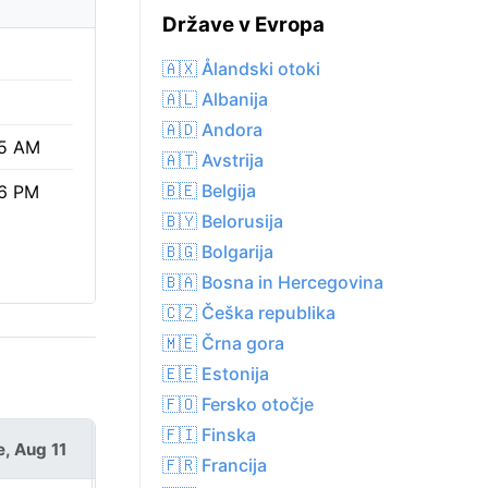
Države v Evropa
🇦🇽 Ålandski otoki
🇦🇱 Albanija
🇦🇩 Andora
5 AM
🇦🇹 Avstrija
🇧🇪 Belgija
6 PM
🇧🇾 Belorusija
🇧🇬 Bolgarija
🇧🇦 Bosna in Hercegovina
🇨🇿 Češka republika
🇲🇪 Črna gora
🇪🇪 Estonija
🇫🇴 Fersko otočje
🇫🇮 Finska
e, Aug 11
Wed, Aug 12
🇫🇷 Francija