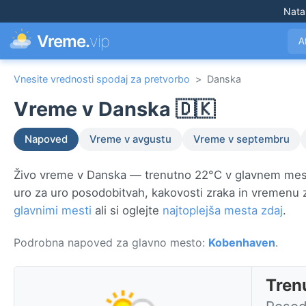
Nata
Vreme.
vip
A
Vnesite vrednosti spodaj za pretvorbo
>
Danska
Vreme v Danska 🇩🇰
Napoved
Vreme v avgustu
Vreme v septembru
Živo vreme v Danska — trenutno 22°C v glavnem me
uro za uro posodobitvah, kakovosti zraka in vremenu
glavnimi mesti
ali si oglejte
najtoplejša mesta zdaj
.
Podrobna napoved za glavno mesto:
Kobenhaven
.
Tren