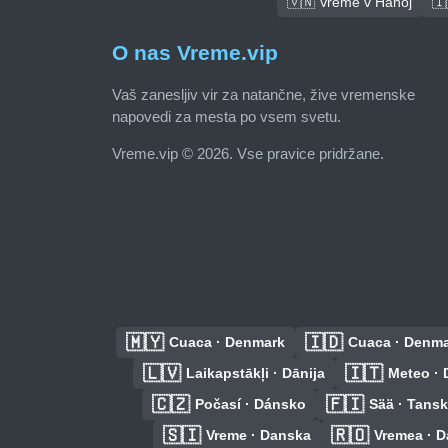
🇻🇳 Vreme v Hanoj
🇮
O nas Vreme.vip
Vaš zanesljiv vir za natančne, žive vremenske
napovedi za mesta po vsem svetu.
Vreme.vip © 2026. Vse pravice pridržane.
🇲🇾
🇮🇩
Cuaca · Denmark
Cuaca · Denm
🇱🇻
🇮🇹
Laikapstākļi · Dānija
Meteo · 
🇨🇿
🇫🇮
Počasí · Dánsko
Sää · Tans
🇸🇮
🇷🇴
Vreme · Danska
Vremea · 