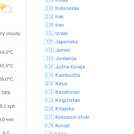
🇮🇩 Indonezija
🇮🇶 Irak
🇮🇷 Iran
🇮🇱 Izrael
tly cloudy
Sunny
🇯🇵 Japonska
🇾🇪 Jemen
34.0°C
36.7°C
🇯🇴 Jordanija
30.5°C
31.5°C
🇰🇷 Južna Koreja
🇰🇭 Kambodža
28.0°C
28.1°C
🇶🇦 Katar
🇰🇿 Kazahstan
58%
53%
🇰🇬 Kirgizistan
9.2 kph
33.8 kph
🇨🇳 Kitajska
🇨🇨 Kokosovi otoki
0.0 mm
0.0 mm
🇰🇼 Kuvajt
8.0
9.0
🇱🇦 Laos