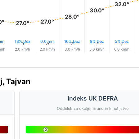
32.0°
30.0°
28.0°
27.0°
0°
27.0°
mm
13% Dež
0.0 mm
10% Dež
8% Dež
5% Dež
↑
↑
↑
↑
↑
↑
m/h
2.0 km/h
2.0 km/h
3.0 km/h
5.0 km/h
6.0 km/h
j, Tajvan
Indeks UK DEFRA
Oddelek za okolje, hrano in kmetijstvo
2