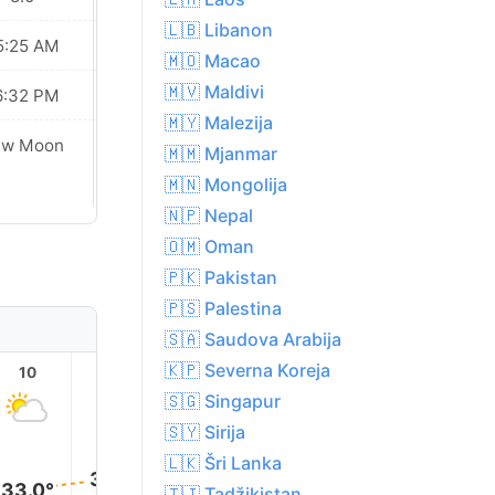
🇱🇧 Libanon
5:25 AM
05:26 AM
🇲🇴 Macao
🇲🇻 Maldivi
6:32 PM
06:31 PM
🇲🇾 Malezija
ew Moon
New Moon
🇲🇲 Mjanmar
🇲🇳 Mongolija
🇳🇵 Nepal
🇴🇲 Oman
🇵🇰 Pakistan
🇵🇸 Palestina
🇸🇦 Saudova Arabija
🇰🇵 Severna Koreja
10
11
12
13
14
15
🇸🇬 Singapur
🇸🇾 Sirija
🇱🇰 Šri Lanka
34.0°
34.0°
34.0°
34.0°
33.0
33.0°
🇹🇯 Tadžikistan