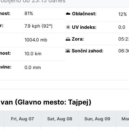
obljeno ob 23:15 danes
nost:
81%
☁️
Oblačnost:
12%
r:
7.9 kph (92°)
☀️
UV indeks:
0.0
🌅
Zora:
05:2
1004.0 mb
🌇
Sončni zahod:
06:3
nost:
10.0 km
vine:
0.0 mm
van (Glavno mesto: Tajpej)
Fri, Aug 07
Sat, Aug 08
Sun, Aug 09
Mon