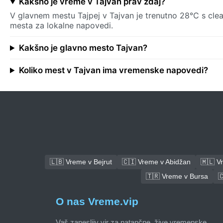
Kakšno je vreme v Tajvan prav zdaj?
V glavnem mestu Tajpej v Tajvan je trenutno 28°C s clea
mesta za lokalne napovedi.
Kakšno je glavno mesto Tajvan?
Koliko mest v Tajvan ima vremenske napovedi?
🇱🇧 Vreme v Bejrut
🇨🇮 Vreme v Abidžan
🇲🇱 V
🇹🇷 Vreme v Bursa

O nas Vreme.vip
Vaš zanesljiv vir za natančne, žive vremenske