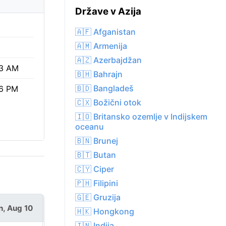
Države v Azija
🇦🇫 Afganistan
🇦🇲 Armenija
🇦🇿 Azerbajdžan
3 AM
🇧🇭 Bahrajn
🇧🇩 Bangladeš
6 PM
🇨🇽 Božični otok
🇮🇴 Britansko ozemlje v Indijskem
oceanu
🇧🇳 Brunej
🇧🇹 Butan
🇨🇾 Ciper
🇵🇭 Filipini
🇬🇪 Gruzija
, Aug 10
Tue, Aug 11
🇭🇰 Hongkong
🇮🇳 Indija