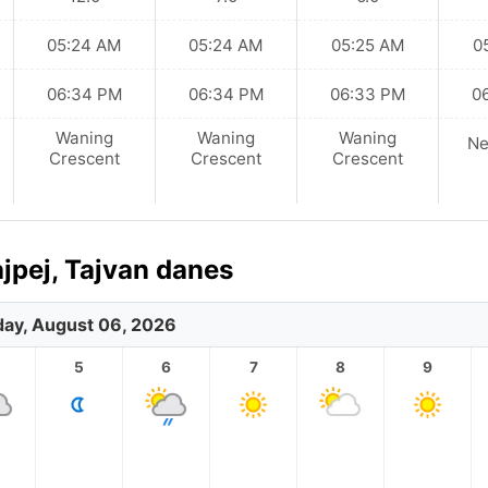
05:24 AM
05:24 AM
05:25 AM
0
06:34 PM
06:34 PM
06:33 PM
0
Waning
Waning
Waning
N
Crescent
Crescent
Crescent
jpej, Tajvan danes
ay, August 06, 2026
5
6
7
8
9