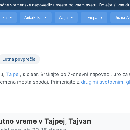
nčne vremenske napovedi
za mesta po vsem svetu
.
Oglejte si vse d
frika
Antarktika
Azija
Evropa
Južna A
▼
▼
▼
▼
Letna povprečja
tu,
Tajpej
, s clear. Brskajte po 7-dnevni napovedi, uro za 
membna mesta spodaj. Primerjajte z
drugimi svetovnimi g
utno vreme v Tajpej, Tajvan