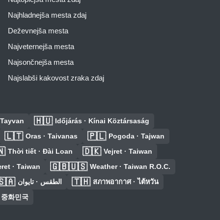
Najhladnejša mesta zdaj
Deževnejša mesta
Najveternejša mesta
Najsončnejša mesta
Najslabši kakovost zraka zdaj
🇭🇺
 Tayvan
Időjárás · Kínai Köztársaság
🇱🇹
🇵🇱
Oras · Taivanas
Pogoda · Tajwan
🇳
🇩🇰
Thời tiết · Đài Loan
Vejret · Taiwan
🇬🇧🇺🇸
ret · Taiwan
Weather · Taiwan R.O.C.
🇸🇦
🇹🇭
الطقس · تايوان
สภาพอากาศ · ไต้หวัน
· 중화민국