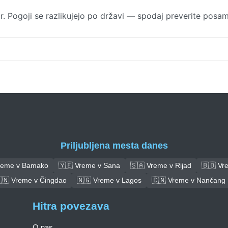
r. Pogoji se razlikujejo po državi — spodaj preverite posa
Priljubljena mesta danes
reme v Bamako
🇾🇪 Vreme v Sana
🇸🇦 Vreme v Rijad
🇧🇴 Vre
🇳 Vreme v Čingdao
🇳🇬 Vreme v Lagos
🇨🇳 Vreme v Nančang
Hitra povezava
O nas