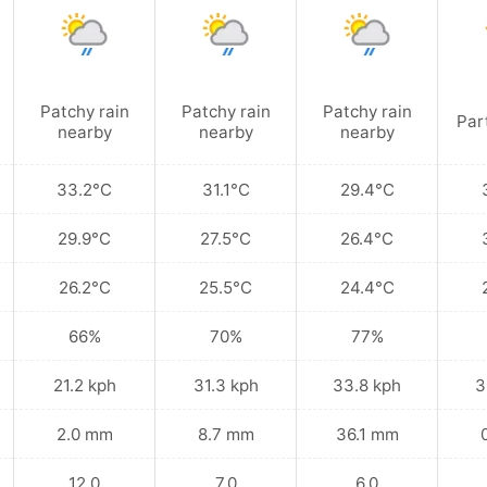
Patchy rain
Patchy rain
Patchy rain
Par
nearby
nearby
nearby
33.2°C
31.1°C
29.4°C
29.9°C
27.5°C
26.4°C
26.2°C
25.5°C
24.4°C
66%
70%
77%
21.2 kph
31.3 kph
33.8 kph
3
2.0 mm
8.7 mm
36.1 mm
12.0
7.0
6.0