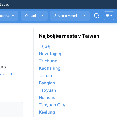
ržave
.
🌐
merika
Oceanija
Severna Amerika
▾
▼
▼
▼
Najboljša mesta v Taiwan
Tajpej
Novi Tajpej
Taichung
uro
Kaohsiung
lavnimi
Tainan
Banqiao
Taoyuan
Hsinchu
Taoyuan City
Keelung