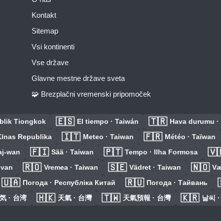
Kontakt
Sitemap
Vsi kontinenti
Vse države
Glavne mestne države sveta
🧩 Brezplačni vremenski pripomoček
🇪🇸
🇹🇷
blik Tiongkok
El tiempo · Taiwán
Hava durumu ·
🇮🇹
🇫🇷
 Ķīnas Republika
Meteo · Taiwan
Météo · Taïwan
🇫🇮
🇵🇹
🇻
aj-wan
Sää · Taiwan
Tempo · Ilha Formosa
🇷🇴
🇸🇪
🇳🇴
jvan
Vremea · Taiwan
Vädret · Taiwan
Væ
🇺🇦
🇷🇺
Погода · Республіка Китай
Погода · Тайвань
🇭🇰
🇹🇼
🇰🇷
気 · 台湾
天氣 · 台灣
天氣預報 · 台灣
날씨 