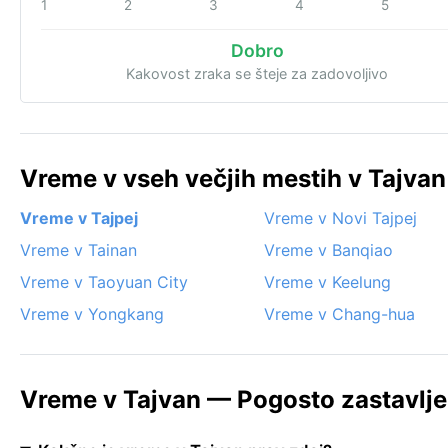
1
2
3
4
5
Dobro
Kakovost zraka se šteje za zadovoljivo
Vreme v vseh večjih mestih v Tajvan
Vreme v Tajpej
Vreme v Novi Tajpej
Vreme v Tainan
Vreme v Banqiao
Vreme v Taoyuan City
Vreme v Keelung
Vreme v Yongkang
Vreme v Chang-hua
Vreme v Tajvan — Pogosto zastavlje