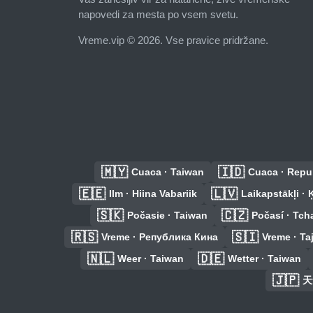
napovedi za mesta po vsem svetu.
Vreme.vip © 2026. Vse pravice pridržane.
🇲🇾
🇮🇩
Cuaca · Taiwan
Cuaca · Repu
🇪🇪
🇱🇻
Ilm · Hiina Vabariik
Laikapstākļi ·
🇸🇰
🇨🇿
Počasie · Taiwan
Počasí · Tch
🇷🇸
🇸🇮
Vreme · Република Кина
Vreme · Ta
🇳🇱
🇩🇪
Weer · Taiwan
Wetter · Taiwan
🇯🇵
天