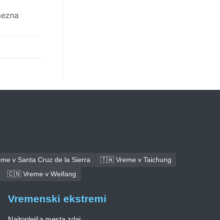
mezna
me v Santa Cruz de la Sierra
🇹🇼 Vreme v Taichung
🇨🇳 Vreme v Weifang
Vremenski ekstremi
Najtoplejša mesta zdaj