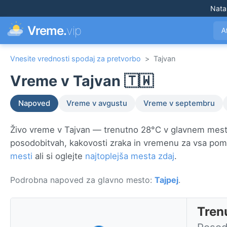
Nata
Vreme.
vip
A
Vnesite vrednosti spodaj za pretvorbo
>
Tajvan
Vreme v Tajvan 🇹🇼
Napoved
Vreme v avgustu
Vreme v septembru
Živo vreme v Tajvan — trenutno 28°C v glavnem mes
posodobitvah, kakovosti zraka in vremenu za vsa po
mesti
ali si oglejte
najtoplejša mesta zdaj
.
Podrobna napoved za glavno mesto:
Tajpej
.
Tren