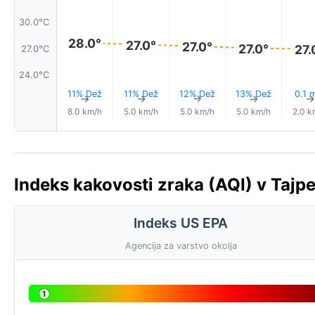
30.0°C
28.0°
27.0°
27.0°
27.0°
27.
27.0°C
24.0°C
11% Dež
11% Dež
12% Dež
13% Dež
0.1 
↑
↑
↑
↑
8.0 km/h
5.0 km/h
5.0 km/h
5.0 km/h
2.0 k
Indeks kakovosti zraka (AQI) v Tajpe
Indeks US EPA
Agencija za varstvo okolja
1