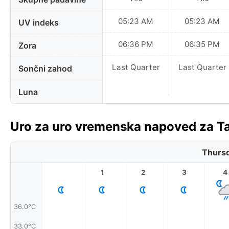
05:23 AM
05:23 AM
UV indeks
06:36 PM
06:35 PM
Zora
Last Quarter
Last Quarter
Sončni zahod
Luna
Uro za uro vremenska napoved za Ta
Thursd
1
2
3
4
36.0°C
33.0°C