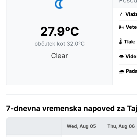
Posod
💧
Vlaž
27.9°C
🌬️
Vete
🌡️
Tlak:
občutek kot 32.0°C
Clear
👁️
Vide
🌧️
Pada
7-dnevna vremenska napoved za Taj
Wed, Aug 05
Thu, Aug 06