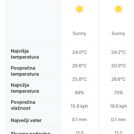
Sunny
Sunny
Najvišja
34.0°C
34.2°C
temperatura
29.6°C
30.0°C
Povprečna
temperatura
25.8°C
26.6°C
Najnižja
temperatura
69%
70%
Povprečna
15.8 kph
16.9 kph
vlažnost
0.1 mm
0.1 mm
Največji veter
11.0
11.0
Skupne padavine