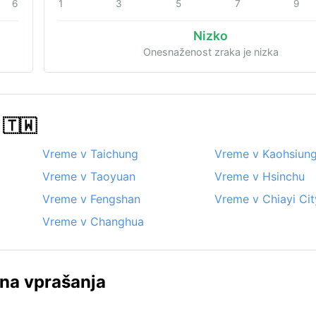
6
1
3
5
7
9
Nizko
Onesnaženost zraka je nizka
 🇹🇼
Vreme v Taichung
Vreme v Kaohsiun
Vreme v Taoyuan
Vreme v Hsinchu
Vreme v Fengshan
Vreme v Chiayi Cit
Vreme v Changhua
na vprašanja