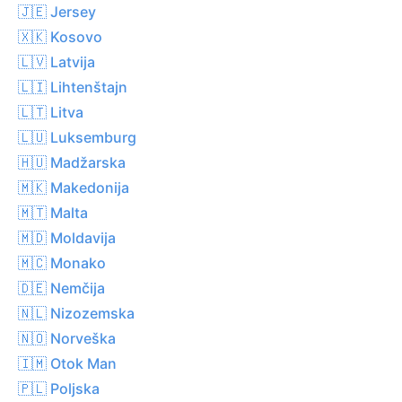
🇯🇪 Jersey
🇽🇰 Kosovo
🇱🇻 Latvija
🇱🇮 Lihtenštajn
🇱🇹 Litva
🇱🇺 Luksemburg
🇭🇺 Madžarska
🇲🇰 Makedonija
🇲🇹 Malta
🇲🇩 Moldavija
🇲🇨 Monako
🇩🇪 Nemčija
🇳🇱 Nizozemska
🇳🇴 Norveška
🇮🇲 Otok Man
🇵🇱 Poljska