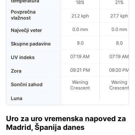
temperatura
18%
21%
Povprečna
21.2 kph
27.7 kph
vlažnost
0.0 mm
0.0 mm
Največji veter
9.0
8.0
Skupne padavine
07:19 AM
07:19 AM
UV indeks
09:21 PM
09:20 PM
Zora
Waning
Waning
Sončni zahod
Crescent
Crescent
Luna
Uro za uro vremenska napoved za
Madrid, Španija danes