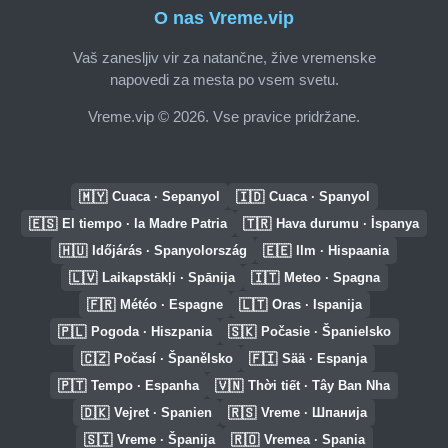
O nas Vreme.vip
Vaš zanesljiv vir za natančne, žive vremenske
napovedi za mesta po vsem svetu.
Vreme.vip © 2026. Vse pravice pridržane.
🇲🇾
🇮🇩
Cuaca · Sepanyol
Cuaca · Spanyol
🇪🇸
🇹🇷
El tiempo · la Madre Patria
Hava durumu · İspanya
🇭🇺
🇪🇪
Időjárás · Spanyolország
Ilm · Hispaania
🇱🇻
🇮🇹
Laikapstākļi · Spānija
Meteo · Spagna
🇫🇷
🇱🇹
Météo · Espagne
Oras · Ispanija
🇵🇱
🇸🇰
Pogoda · Hiszpania
Počasie · Španielsko
🇨🇿
🇫🇮
Počasí · Španělsko
Sää · Espanja
🇵🇹
🇻🇳
Tempo · Espanha
Thời tiết · Tây Ban Nha
🇩🇰
🇷🇸
Vejret · Spanien
Vreme · Шпанија
🇸🇮
🇷🇴
Vreme · Španija
Vremea · Spania