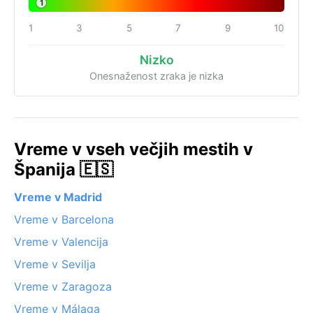
1
1
3
5
7
9
10
Nizko
Onesnaženost zraka je nizka
Vreme v vseh večjih mestih v
Španija 🇪🇸
Vreme v Madrid
Vreme v Barcelona
Vreme v Valencija
Vreme v Sevilja
Vreme v Zaragoza
Vreme v Málaga