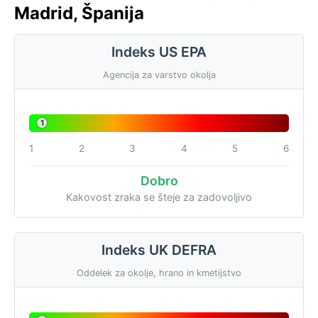
Madrid, Španija
Indeks US EPA
Agencija za varstvo okolja
1
1
2
3
4
5
6
Dobro
Kakovost zraka se šteje za zadovoljivo
Indeks UK DEFRA
Oddelek za okolje, hrano in kmetijstvo