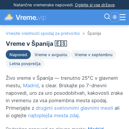
Natančne vremenske napovedi
.
Oglejte si vse države
.
☰
Vreme.
vip
🌐
Vnesite vrednosti spodaj za pretvorbo
>
Španija
Vreme v Španija 🇪🇸
Napoved
Vreme v avgustu
Vreme v septembru
Letna povprečja
Živo vreme v Španija — trenutno 25°C v glavnem
mestu,
Madrid
, s clear. Brskajte po 7-dnevni
napovedi, uro za uro posodobitvah, kakovosti zraka
in vremenu za vsa pomembna mesta spodaj.
Primerjajte z
drugimi svetovnimi glavnimi mesti
ali
si oglejte
najtoplejša mesta zdaj
.