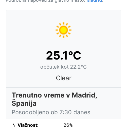
Podrobna napoved za glavno mesto:
Madrid
.
25.1°C
občutek kot 22.2°C
Clear
Trenutno vreme v Madrid,
Španija
Posodobljeno ob 7:30 danes
💧
Vlažnost:
26%