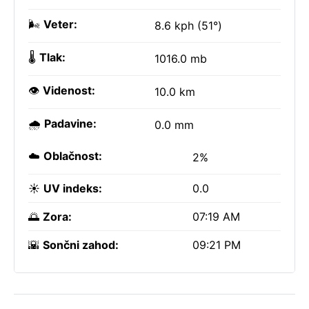
🌬️
Veter:
8.6 kph (51°)
🌡️
Tlak:
1016.0 mb
👁️
Videnost:
10.0 km
🌧️
Padavine:
0.0 mm
☁️
Oblačnost:
2%
☀️
UV indeks:
0.0
🌅
Zora:
07:19 AM
🌇
Sončni zahod:
09:21 PM