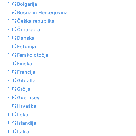
🇧🇬 Bolgarija
🇧🇦 Bosna in Hercegovina
🇨🇿 Češka republika
🇲🇪 Črna gora
🇩🇰 Danska
🇪🇪 Estonija
🇫🇴 Fersko otočje
🇫🇮 Finska
🇫🇷 Francija
🇬🇮 Gibraltar
🇬🇷 Grčija
🇬🇬 Guernsey
🇭🇷 Hrvaška
🇮🇪 Irska
🇮🇸 Islandija
🇮🇹 Italija