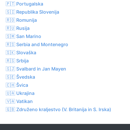
🇵🇹 Portugalska
🇸🇮 Republika Slovenija
🇷🇴 Romunija
🇷🇺 Rusija
🇸🇲 San Marino
🇷🇸 Serbia and Montenegro
🇸🇰 Slovaška
🇷🇸 Srbija
🇸🇯 Svalbard in Jan Mayen
🇸🇪 Švedska
🇨🇭 Švica
🇺🇦 Ukrajina
🇻🇦 Vatikan
🇬🇧 Združeno kraljestvo (V. Britanija in S. Irska)