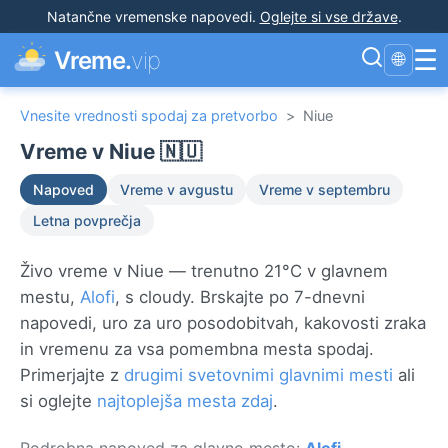
Natančne vremenske napovedi
.
Oglejte si vse države
.
☰
Vreme.
vip
🌐
Vnesite vrednosti spodaj za pretvorbo
>
Niue
Vreme v Niue 🇳🇺
Napoved
Vreme v avgustu
Vreme v septembru
Letna povprečja
Živo vreme v Niue — trenutno 21°C v glavnem
mestu,
Alofi
, s cloudy. Brskajte po 7-dnevni
napovedi, uro za uro posodobitvah, kakovosti zraka
in vremenu za vsa pomembna mesta spodaj.
Primerjajte z
drugimi svetovnimi glavnimi mesti
ali
si oglejte
najtoplejša mesta zdaj
.