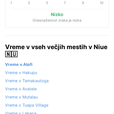
1
3
5
7
9
10
Nizko
Onesnaženost zraka je nizka
Vreme v vseh večjih mestih v Niue
🇳🇺
Vreme v Alofi
Vreme v Hakupu
Vreme v Tamakautoga
Vreme v Avatele
Vreme v Mutalau
Vreme v Tuapa Village
Vreme v Lakepa