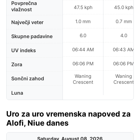
Povprečna
47.5 kph
45.0 kph
vlažnost
1.0 mm
0.7 mm
Največji veter
6.0
4.0
Skupne padavine
06:44 AM
06:43 AM
UV indeks
06:06 PM
06:06 PM
Zora
Waning
Waning
Sončni zahod
Crescent
Crescent
Luna
Uro za uro vremenska napoved za
Alofi, Niue danes
Saturday, August 08, 2026