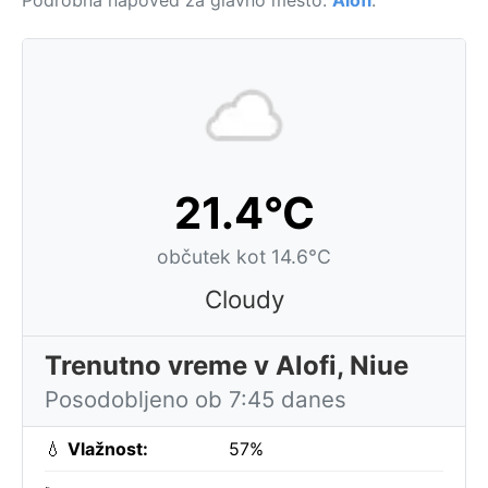
Podrobna napoved za glavno mesto:
Alofi
.
21.4°C
občutek kot 14.6°C
Cloudy
Trenutno vreme v Alofi, Niue
Posodobljeno ob 7:45 danes
💧
Vlažnost:
57%