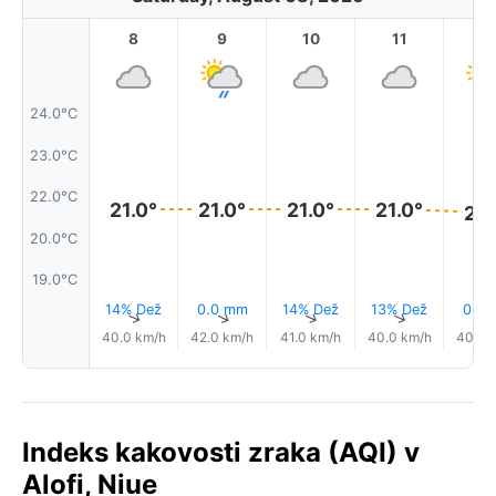
8
9
10
11
1
24.0°C
23.0°C
22.0°C
21.0°
21.0°
21.0°
21.0°
21.
20.0°C
19.0°C
14% Dež
0.0 mm
14% Dež
13% Dež
0.0
↑
↑
↑
↑
40.0 km/h
42.0 km/h
41.0 km/h
40.0 km/h
40.0 
Indeks kakovosti zraka (AQI) v
Alofi, Niue