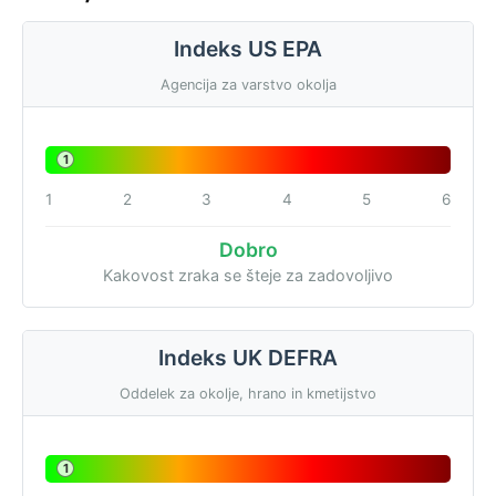
Indeks US EPA
Agencija za varstvo okolja
1
1
2
3
4
5
6
Dobro
Kakovost zraka se šteje za zadovoljivo
Indeks UK DEFRA
Oddelek za okolje, hrano in kmetijstvo
1