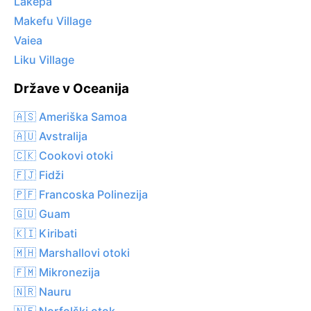
Lakepa
Makefu Village
Vaiea
Liku Village
Države v Oceanija
🇦🇸 Ameriška Samoa
🇦🇺 Avstralija
🇨🇰 Cookovi otoki
🇫🇯 Fidži
🇵🇫 Francoska Polinezija
🇬🇺 Guam
🇰🇮 Kiribati
🇲🇭 Marshallovi otoki
🇫🇲 Mikronezija
🇳🇷 Nauru
🇳🇫 Norfolški otok