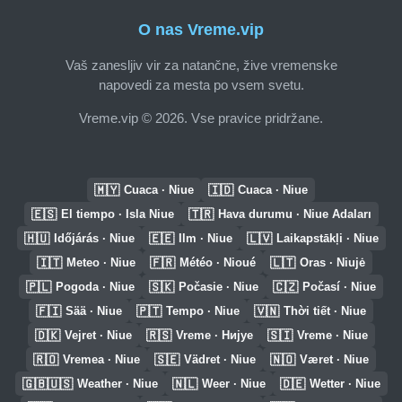
O nas Vreme.vip
Vaš zanesljiv vir za natančne, žive vremenske
napovedi za mesta po vsem svetu.
Vreme.vip © 2026. Vse pravice pridržane.
🇲🇾
🇮🇩
Cuaca · Niue
Cuaca · Niue
🇪🇸
🇹🇷
El tiempo · Isla Niue
Hava durumu · Niue Adaları
🇭🇺
🇪🇪
🇱🇻
Időjárás · Niue
Ilm · Niue
Laikapstākļi · Niue
🇮🇹
🇫🇷
🇱🇹
Meteo · Niue
Météo · Nioué
Oras · Niujė
🇵🇱
🇸🇰
🇨🇿
Pogoda · Niue
Počasie · Niue
Počasí · Niue
🇫🇮
🇵🇹
🇻🇳
Sää · Niue
Tempo · Niue
Thời tiết · Niue
🇩🇰
🇷🇸
🇸🇮
Vejret · Niue
Vreme · Нијуе
Vreme · Niue
🇷🇴
🇸🇪
🇳🇴
Vremea · Niue
Vädret · Niue
Været · Niue
🇬🇧🇺🇸
🇳🇱
🇩🇪
Weather · Niue
Weer · Niue
Wetter · Niue