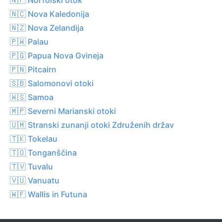
🇳🇨 Nova Kaledonija
🇳🇿 Nova Zelandija
🇵🇼 Palau
🇵🇬 Papua Nova Gvineja
🇵🇳 Pitcairn
🇸🇧 Salomonovi otoki
🇼🇸 Samoa
🇲🇵 Severni Marianski otoki
🇺🇲 Stranski zunanji otoki Združenih držav
🇹🇰 Tokelau
🇹🇴 Tonganščina
🇹🇻 Tuvalu
🇻🇺 Vanuatu
🇼🇫 Wallis in Futuna