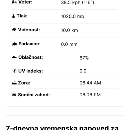
🌬️
Veter:
38.5 kph (116°)
🌡️
Tlak:
1020.0 mb
👁️
Videnost:
10.0 km
🌧️
Padavine:
0.0 mm
☁️
Oblačnost:
67%
☀️
UV indeks:
0.0
🌅
Zora:
06:44 AM
🌇
Sončni zahod:
06:06 PM
7-dnevna vremenska napoved za