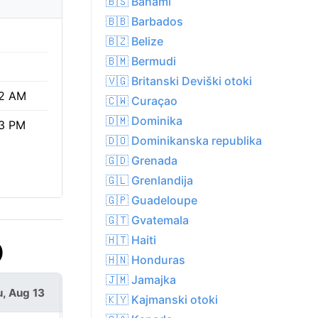
🇧🇸 Bahami
🇧🇧 Barbados
🇧🇿 Belize
🇧🇲 Bermudi
🇻🇬 Britanski Deviški otoki
2 AM
🇨🇼 Curaçao
🇩🇲 Dominika
3 PM
🇩🇴 Dominikanska republika
🇬🇩 Grenada
🇬🇱 Grenlandija
🇬🇵 Guadeloupe
🇬🇹 Gvatemala
🇭🇹 Haiti
)
🇭🇳 Honduras
🇯🇲 Jamajka
, Aug 13
Fri, Aug 14
🇰🇾 Kajmanski otoki