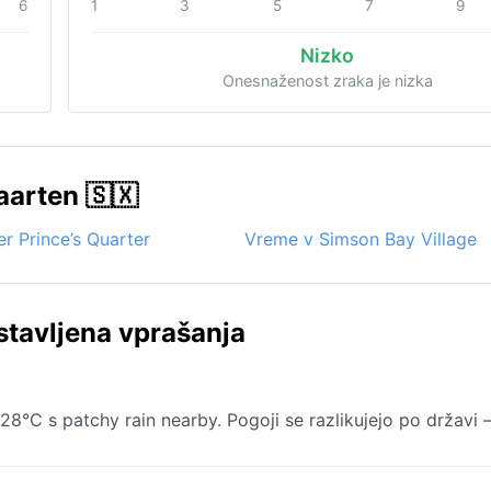
6
1
3
5
7
9
Nizko
Onesnaženost zraka je nizka
aarten 🇸🇽
r Prince’s Quarter
Vreme v Simson Bay Village
tavljena vprašanja
28°C s patchy rain nearby. Pogoji se razlikujejo po državi