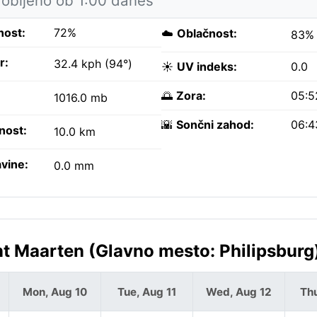
obljeno ob 1:00 danes
nost:
72%
☁️
Oblačnost:
83%
r:
32.4 kph (94°)
☀️
UV indeks:
0.0
🌅
Zora:
05:5
1016.0 mb
🌇
Sončni zahod:
06:4
nost:
10.0 km
vine:
0.0 mm
t Maarten (Glavno mesto: Philipsburg
Mon, Aug 10
Tue, Aug 11
Wed, Aug 12
Thu