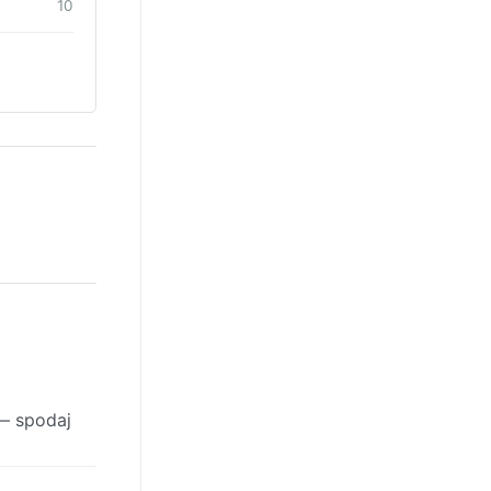
10
 — spodaj