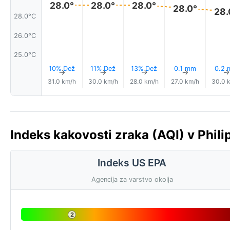
28.0°
28.0°
28.0°
28.0°
28.
28.0°C
26.0°C
25.0°C
10% Dež
11% Dež
13% Dež
0.1 mm
0.2
↑
↑
↑
↑
31.0 km/h
30.0 km/h
28.0 km/h
27.0 km/h
30.0 
Indeks kakovosti zraka (AQI) v Phili
Indeks US EPA
Agencija za varstvo okolja
2