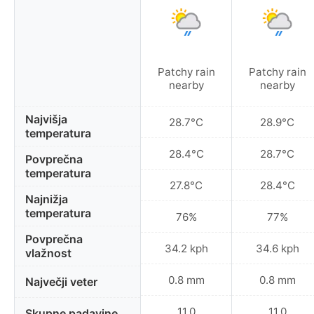
Patchy rain
Patchy rain
nearby
nearby
Najvišja
28.7°C
28.9°C
temperatura
28.4°C
28.7°C
Povprečna
temperatura
27.8°C
28.4°C
Najnižja
temperatura
76%
77%
Povprečna
34.2 kph
34.6 kph
vlažnost
0.8 mm
0.8 mm
Največji veter
11.0
11.0
Skupne padavine