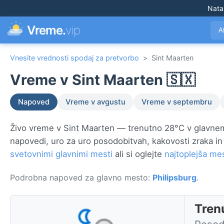
Nata
Vreme.
vip
A
Vnesite vrednosti spodaj za pretvorbo
>
Sint Maarten
Vreme v Sint Maarten 🇸🇽
Napoved
Vreme v avgustu
Vreme v septembru
Živo vreme v Sint Maarten — trenutno 28°C v glavn
napovedi, uro za uro posodobitvah, kakovosti zraka 
svetovnimi glavnimi mesti
ali si oglejte
najtoplejša me
Podrobna napoved za glavno mesto:
Philipsburg
.
Tren