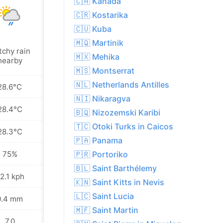
🇨🇦 Kanada
🇨🇷 Kostarika
🇨🇺 Kuba
🇲🇶 Martinik
tchy rain
Patchy rain
🇲🇽 Mehika
nearby
nearby
🇲🇸 Montserrat
🇳🇱 Netherlands Antilles
28.6°C
28.5°C
🇳🇮 Nikaragva
28.4°C
28.3°C
🇧🇶 Nizozemski Karibi
🇹🇨 Otoki Turks in Caicos
28.3°C
28.2°C
🇵🇦 Panama
75%
77%
🇵🇷 Portoriko
🇧🇱 Saint Barthélemy
2.1 kph
44.6 kph
🇰🇳 Saint Kitts in Nevis
🇱🇨 Saint Lucia
0.4 mm
0.3 mm
🇲🇫 Saint Martin
7.0
6.0