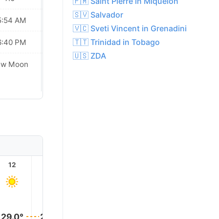
🇵🇲 Saint Pierre in Miquelon
🇸🇻 Salvador
5:54 AM
05:54 AM
🇻🇨 Sveti Vincent in Grenadini
🇹🇹 Trinidad in Tobago
6:40 PM
06:39 PM
🇺🇸 ZDA
Waxing
ew Moon
Crescent
12
13
14
15
16
17
29.0°
29.0°
29.0°
29.0°
29.0°