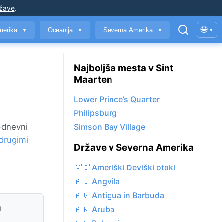
ržave
.
🌐
merika
Oceanija
Severna Amerika
▾
▼
▼
▼
Najboljša mesta v Sint
Maarten
Lower Prince’s Quarter
Philipsburg
7-dnevni
Simson Bay Village
drugimi
Države v Severna Amerika
🇻🇮 Ameriški Deviški otoki
🇦🇮 Angvila
🇦🇬 Antigua in Barbuda
n
🇦🇼 Aruba