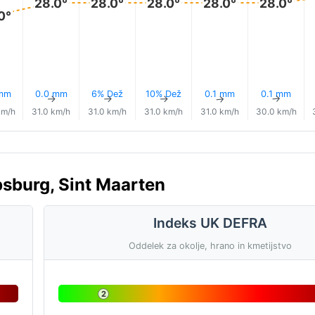
28.0°
28.0°
28.0°
28.0°
28.0°
0°
 mm
0.0 mm
6% Dež
10% Dež
0.1 mm
0.1 mm
↑
↑
↑
↑
↑
↑
km/h
31.0 km/h
31.0 km/h
31.0 km/h
31.0 km/h
30.0 km/h
psburg, Sint Maarten
Indeks UK DEFRA
Oddelek za okolje, hrano in kmetijstvo
2