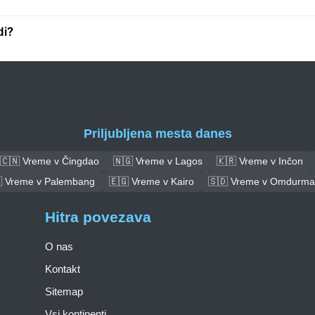
di?
Priljubljena mesta danes
🇨🇳 Vreme v Čingdao
🇳🇬 Vreme v Lagos
🇰🇷 Vreme v Inčon
 Vreme v Palembang
🇪🇬 Vreme v Kairo
🇸🇩 Vreme v Omdurm
Hitra povezava
O nas
Kontakt
Sitemap
Vsi kontinenti