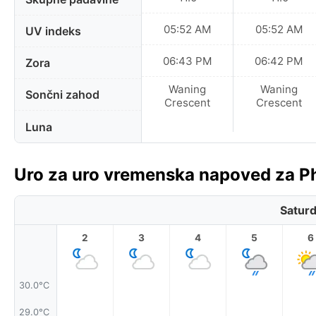
05:52 AM
05:52 AM
UV indeks
06:43 PM
06:42 PM
Zora
Waning
Waning
Sončni zahod
Crescent
Crescent
Luna
Uro za uro vremenska napoved za Ph
Saturd
2
3
4
5
6
30.0°C
29.0°C