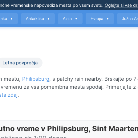
nčne vremenske napovedi
za mesta po vsem svetu
.
Oglejte si vse d
frika
Antarktika
Azija
Evropa
Južna A
▼
▼
▼
▼
Letna povprečja
em mestu,
Philipsburg
, s patchy rain nearby. Brskajte po 
in vremenu za vsa pomembna mesta spodaj. Primerjajte z
sta zdaj
.
utno vreme v Philipsburg, Sint Maarte