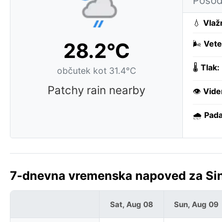
Posod
💧
Vlaž
28.2°C
🌬️
Vete
🌡️
Tlak:
občutek kot 31.4°C
Patchy rain nearby
👁️
Vide
🌧️
Pada
7-dnevna vremenska napoved za Sin
Sat, Aug 08
Sun, Aug 09