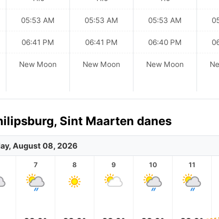
05:53 AM
05:53 AM
05:53 AM
0
06:41 PM
06:41 PM
06:40 PM
0
New Moon
New Moon
New Moon
N
ilipsburg, Sint Maarten danes
ay, August 08, 2026
7
8
9
10
11