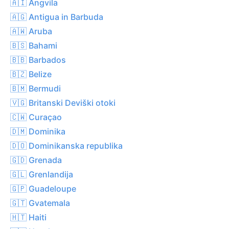
🇦🇮 Angvila
🇦🇬 Antigua in Barbuda
🇦🇼 Aruba
🇧🇸 Bahami
🇧🇧 Barbados
🇧🇿 Belize
🇧🇲 Bermudi
🇻🇬 Britanski Deviški otoki
🇨🇼 Curaçao
🇩🇲 Dominika
🇩🇴 Dominikanska republika
🇬🇩 Grenada
🇬🇱 Grenlandija
🇬🇵 Guadeloupe
🇬🇹 Gvatemala
🇭🇹 Haiti