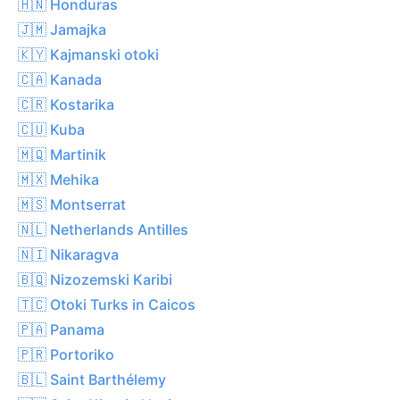
🇭🇳 Honduras
🇯🇲 Jamajka
🇰🇾 Kajmanski otoki
🇨🇦 Kanada
🇨🇷 Kostarika
🇨🇺 Kuba
🇲🇶 Martinik
🇲🇽 Mehika
🇲🇸 Montserrat
🇳🇱 Netherlands Antilles
🇳🇮 Nikaragva
🇧🇶 Nizozemski Karibi
🇹🇨 Otoki Turks in Caicos
🇵🇦 Panama
🇵🇷 Portoriko
🇧🇱 Saint Barthélemy