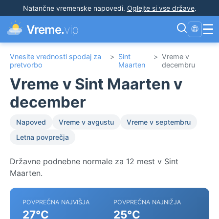
Natančne vremenske napovedi
.
Oglejte si vse države
.
☰
Vreme.
vip
🌐
Vnesite vrednosti spodaj za
>
Sint
>
Vreme v
pretvorbo
Maarten
decembru
Vreme v Sint Maarten v
december
Napoved
Vreme v avgustu
Vreme v septembru
Letna povprečja
Državne podnebne normale za 12 mest v Sint
Maarten.
POVPREČNA NAJVIŠJA
POVPREČNA NAJNIŽJA
27°C
25°C