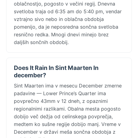
oblačnostjo, pogosto v večini regij. Dnevna
svetloba traja od 6:35 am do 5:40 pm, vendar
vztrajno sivo nebo in oblačna obdobja
pomenijo, da je neposredna sončna svetloba
resnično redka. Mnogi dnevi minejo brez
daljših sončnih obdobij.
Does It Rain In Sint Maarten In
december?
Sint Maarten ima v mesecu December zmerne
padavine — Lower Prince’s Quarter ima
povprečno 43mm v 12 dneh, z opaznimi
regionalnimi razlikami. Obalna mesta pogosto
dobijo več dežja od celinskega povprečja,
medtem ko sušne regije dobijo manj. Vreme v
December v državi meša sončna obdobja z