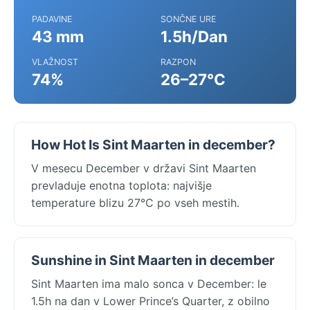
PADAVINE
SONČNE URE
43 mm
1.5h/Dan
VLAŽNOST
RAZPON
74%
26–27°C
How Hot Is Sint Maarten in december?
V mesecu December v državi Sint Maarten
prevladuje enotna toplota: najvišje
temperature blizu 27°C po vseh mestih.
Sunshine in Sint Maarten in december
Sint Maarten ima malo sonca v December: le
1.5h na dan v Lower Prince’s Quarter, z obilno