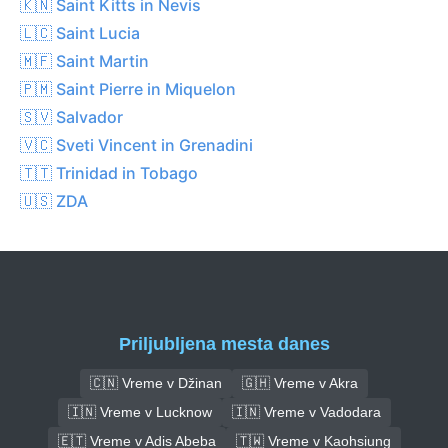
🇰🇳 Saint Kitts in Nevis
🇱🇨 Saint Lucia
🇲🇫 Saint Martin
🇵🇲 Saint Pierre in Miquelon
🇸🇻 Salvador
🇻🇨 Sveti Vincent in Grenadini
🇹🇹 Trinidad in Tobago
🇺🇸 ZDA
Priljubljena mesta danes
🇨🇳 Vreme v Džinan
🇬🇭 Vreme v Akra
🇮🇳 Vreme v Lucknow
🇮🇳 Vreme v Vadodara
🇪🇹 Vreme v Adis Abeba
🇹🇼 Vreme v Kaohsiung