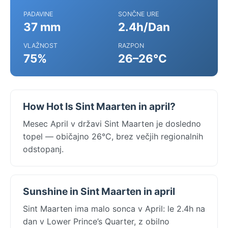
PADAVINE
SONČNE URE
37 mm
2.4h/Dan
VLAŽNOST
RAZPON
75%
26–26°C
How Hot Is Sint Maarten in april?
Mesec April v državi Sint Maarten je dosledno
topel — običajno 26°C, brez večjih regionalnih
odstopanj.
Sunshine in Sint Maarten in april
Sint Maarten ima malo sonca v April: le 2.4h na
dan v Lower Prince’s Quarter, z obilno