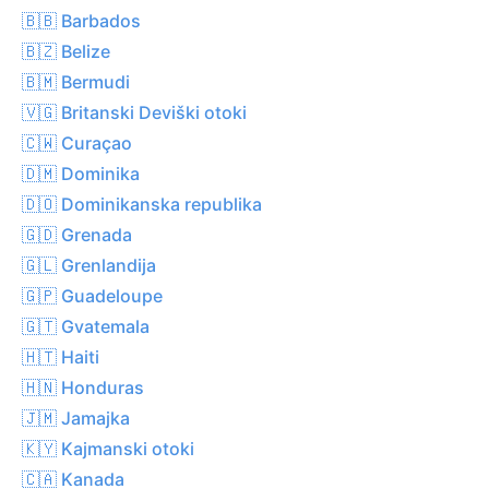
🇧🇧 Barbados
🇧🇿 Belize
🇧🇲 Bermudi
🇻🇬 Britanski Deviški otoki
🇨🇼 Curaçao
🇩🇲 Dominika
🇩🇴 Dominikanska republika
🇬🇩 Grenada
🇬🇱 Grenlandija
🇬🇵 Guadeloupe
🇬🇹 Gvatemala
🇭🇹 Haiti
🇭🇳 Honduras
🇯🇲 Jamajka
🇰🇾 Kajmanski otoki
🇨🇦 Kanada