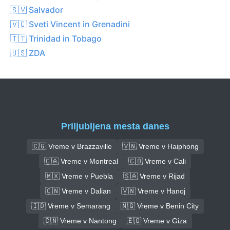
🇸🇻 Salvador
🇻🇨 Sveti Vincent in Grenadini
🇹🇹 Trinidad in Tobago
🇺🇸 ZDA
Priljubljena mesta danes
🇨🇬 Vreme v Brazzaville
🇻🇳 Vreme v Haiphong
🇨🇦 Vreme v Montreal
🇨🇴 Vreme v Cali
🇲🇽 Vreme v Puebla
🇸🇦 Vreme v Rijad
🇨🇳 Vreme v Dalian
🇻🇳 Vreme v Hanoj
🇮🇩 Vreme v Semarang
🇳🇬 Vreme v Benin City
🇨🇳 Vreme v Nantong
🇪🇬 Vreme v Giza