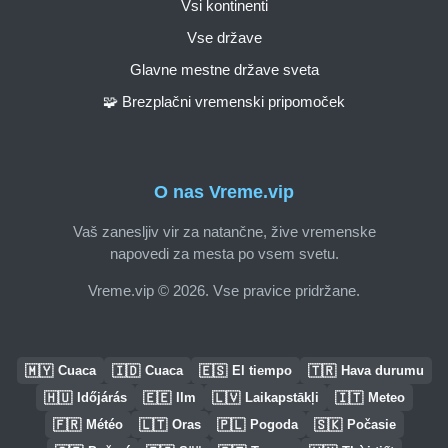
Vsi kontinenti
Vse države
Glavne mestne države sveta
🧩 Brezplačni vremenski pripomoček
O nas Vreme.vip
Vaš zanesljiv vir za natančne, žive vremenske
napovedi za mesta po vsem svetu.
Vreme.vip © 2026. Vse pravice pridržane.
🇲🇾
🇮🇩
🇪🇸
🇹🇷
Cuaca
Cuaca
El tiempo
Hava durumu
🇭🇺
🇪🇪
🇱🇻
🇮🇹
Időjárás
Ilm
Laikapstākļi
Meteo
🇫🇷
🇱🇹
🇵🇱
🇸🇰
Météo
Oras
Pogoda
Počasie