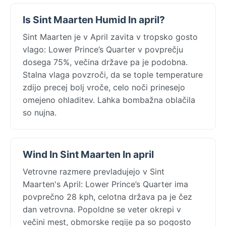
Is Sint Maarten Humid In april?
Sint Maarten je v April zavita v tropsko gosto
vlago: Lower Prince’s Quarter v povprečju
dosega 75%, večina države pa je podobna.
Stalna vlaga povzroči, da se tople temperature
zdijo precej bolj vroče, celo noči prinesejo
omejeno ohladitev. Lahka bombažna oblačila
so nujna.
Wind In Sint Maarten In april
Vetrovne razmere prevladujejo v Sint
Maarten's April: Lower Prince’s Quarter ima
povprečno 28 kph, celotna država pa je čez
dan vetrovna. Popoldne se veter okrepi v
večini mest, obmorske regije pa so pogosto