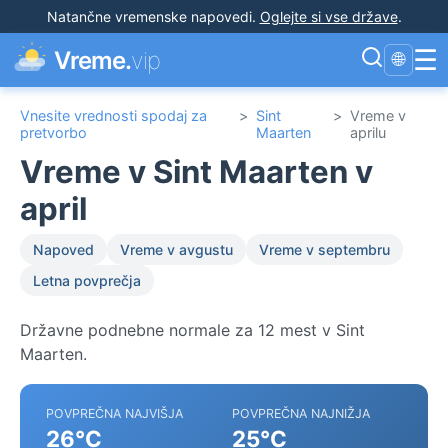
Natančne vremenske napovedi
.
Oglejte si vse države
.
☰
Vreme.
vip
🌐
Vnesite vrednosti spodaj za
>
Sint
>
Vreme v
pretvorbo
Maarten
aprilu
Vreme v Sint Maarten v
april
Napoved
Vreme v avgustu
Vreme v septembru
Letna povprečja
Državne podnebne normale za 12 mest v Sint
Maarten.
POVPREČNA NAJVIŠJA
POVPREČNA NAJNIŽJA
26°C
25°C