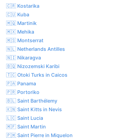
🇨🇷 Kostarika
🇨🇺 Kuba
🇲🇶 Martinik
🇲🇽 Mehika
🇲🇸 Montserrat
🇳🇱 Netherlands Antilles
🇳🇮 Nikaragva
🇧🇶 Nizozemski Karibi
🇹🇨 Otoki Turks in Caicos
🇵🇦 Panama
🇵🇷 Portoriko
🇧🇱 Saint Barthélemy
🇰🇳 Saint Kitts in Nevis
🇱🇨 Saint Lucia
🇲🇫 Saint Martin
🇵🇲 Saint Pierre in Miquelon