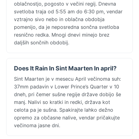
oblačnostjo, pogosto v večini regij. Dnevna
svetloba traja od 5:55 am do 6:30 pm, vendar
vztrajno sivo nebo in oblačna obdobja
pomenijo, da je neposredna sončna svetloba
resnično redka. Mnogi dnevi minejo brez
daljših sončnih obdobij.
Does It Rain In Sint Maarten In april?
Sint Maarten je v mesecu April večinoma suh:
37mm padavin v Lower Prince’s Quarter v 10
dneh, pri čemer sušne regije države dobijo še
manj. Nalivi so kratki in redki, država kot
celota pa je sušna. Spakirajte lahko dežno
opremo za občasne nalive, vendar pričakujte
večinoma jasne dni.