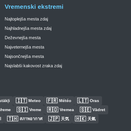
Vremenski ekstremi
Najtoplejša mesta zdaj
Najhladnejša mesta zdaj
Deževnejša mesta
Najveternejša mesta
Najsončnejša mesta
Najslabši kakovost zraka zdaj
🇮🇹
🇫🇷
🇱🇹
tākļi
Meteo
Météo
Oras
🇸🇮
🇷🇴
🇸🇪
Vreme
Vreme
Vremea
Vädret
🇹🇭
🇯🇵
🇭🇰
ا
สภาพอากาศ
天気
天氣