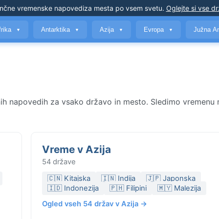
nčne vremenske napovedi
za mesta po vsem svetu
.
Oglejte si vse d
frika
Antarktika
Azija
Evropa
Južna A
▼
▼
▼
▼
vnih napovedih za vsako državo in mesto. Sledimo vremenu 
Vreme v Azija
54 države
🇨🇳 Kitajska
🇮🇳 Indija
🇯🇵 Japonska
🇮🇩 Indonezija
🇵🇭 Filipini
🇲🇾 Malezija
Ogled vseh 54 držav v Azija →