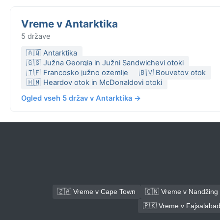
Vreme v Antarktika
5 države
🇦🇶 Antarktika
🇬🇸 Južna Georgia in Južni Sandwichevi otoki
🇹🇫 Francosko južno ozemlje
🇧🇻 Bouvetov otok
🇭🇲 Heardov otok in McDonaldovi otoki
Ogled vseh 5 držav v Antarktika →
🇿🇦 Vreme v Cape Town
🇨🇳 Vreme v Nandžing
🇵🇰 Vreme v Fajsalaba