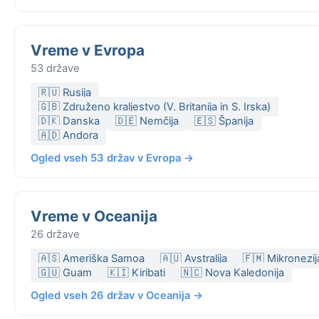
Vreme v Evropa
53 države
🇷🇺 Rusija
🇬🇧 Združeno kraljestvo (V. Britanija in S. Irska)
🇩🇰 Danska
🇩🇪 Nemčija
🇪🇸 Španija
🇦🇩 Andora
Ogled vseh 53 držav v Evropa →
Vreme v Oceanija
26 države
🇦🇸 Ameriška Samoa
🇦🇺 Avstralija
🇫🇲 Mikronezij
🇬🇺 Guam
🇰🇮 Kiribati
🇳🇨 Nova Kaledonija
Ogled vseh 26 držav v Oceanija →