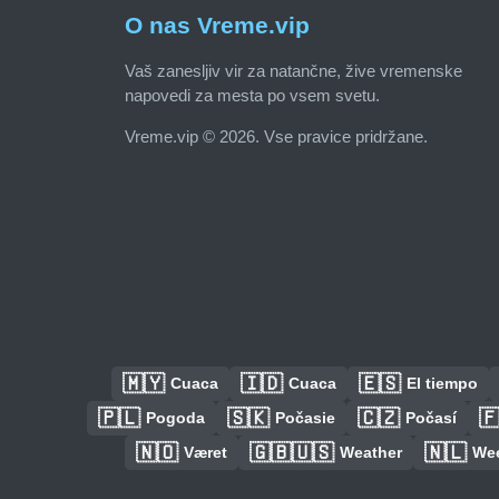
O nas Vreme.vip
Vaš zanesljiv vir za natančne, žive vremenske
napovedi za mesta po vsem svetu.
Vreme.vip © 2026. Vse pravice pridržane.
🇲🇾
🇮🇩
🇪🇸
Cuaca
Cuaca
El tiempo
🇵🇱
🇸🇰
🇨🇿

Pogoda
Počasie
Počasí
🇳🇴
🇬🇧🇺🇸
🇳🇱
Været
Weather
We