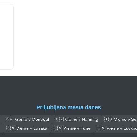
Priljubljena mesta danes
🇨🇦 Vreme v Montreal
🇨🇳 Vreme v Nanning
🇮🇩 Vreme v S
d
🇿🇲 Vreme v Lusaka
🇮🇳 Vreme v Pune
🇮🇳 Vreme v Luckn