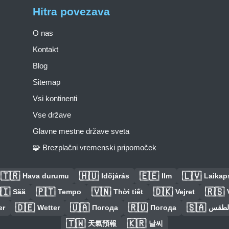
Hitra povezava
O nas
Kontakt
Blog
Sitemap
Vsi kontinenti
Vse države
Glavne mestne države sveta
🧩 Brezplačni vremenski pripomoček
🇹🇷
🇭🇺
🇪🇪
🇱🇻
Hava durumu
Időjárás
Ilm
Laikaps
🇮
🇵🇹
🇻🇳
🇩🇰
🇷🇸
Sää
Tempo
Thời tiết
Vejret
🇩🇪
🇺🇦
🇷🇺
🇸🇦
er
Wetter
Погода
Погода
الطق
🇹🇼
🇰🇷
天氣預報
날씨