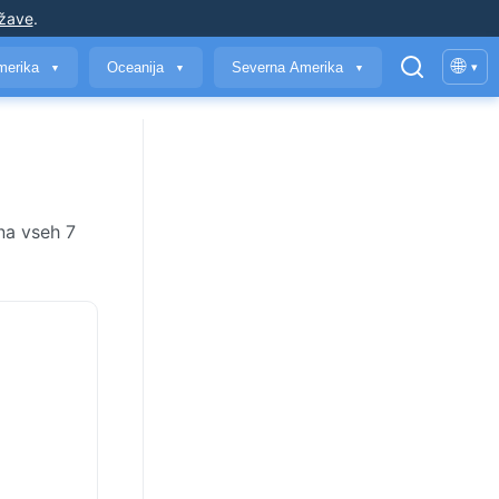
ržave
.
🌐
merika
Oceanija
Severna Amerika
▾
▼
▼
▼
na vseh 7