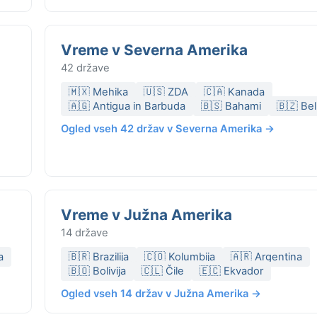
Vreme v Severna Amerika
42 države
🇲🇽 Mehika
🇺🇸 ZDA
🇨🇦 Kanada
🇦🇬 Antigua in Barbuda
🇧🇸 Bahami
🇧🇿 Bel
Ogled vseh 42 držav v Severna Amerika →
Vreme v Južna Amerika
14 države
a
🇧🇷 Brazilija
🇨🇴 Kolumbija
🇦🇷 Argentina
🇧🇴 Bolivija
🇨🇱 Čile
🇪🇨 Ekvador
Ogled vseh 14 držav v Južna Amerika →