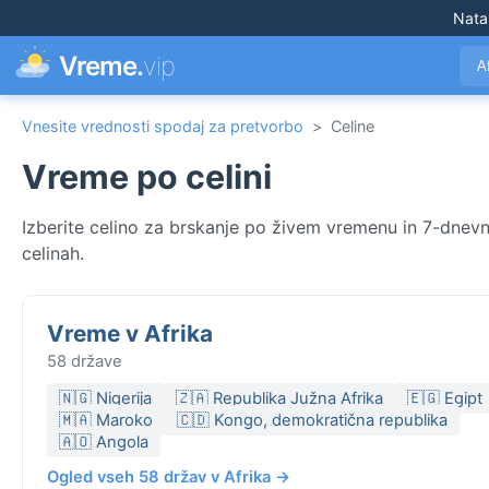
Nata
Vreme.
vip
A
Vnesite vrednosti spodaj za pretvorbo
>
Celine
Vreme po celini
Izberite celino za brskanje po živem vremenu in 7-dne
celinah.
Vreme v Afrika
58 države
🇳🇬 Nigerija
🇿🇦 Republika Južna Afrika
🇪🇬 Egipt
🇲🇦 Maroko
🇨🇩 Kongo, demokratična republika
🇦🇴 Angola
Ogled vseh 58 držav v Afrika →