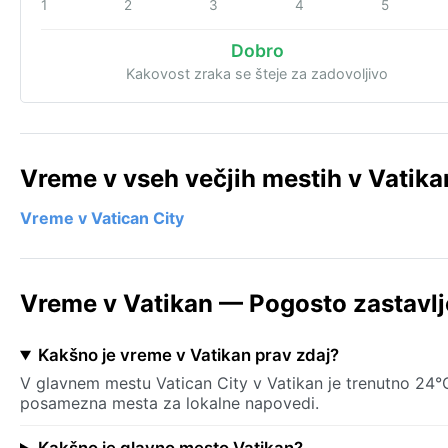
1
2
3
4
5
Dobro
Kakovost zraka se šteje za zadovoljivo
Vreme v vseh večjih mestih v Vatika
Vreme v Vatican City
Vreme v Vatikan — Pogosto zastavlj
Kakšno je vreme v Vatikan prav zdaj?
V glavnem mestu Vatican City v Vatikan je trenutno 24°C 
posamezna mesta za lokalne napovedi.