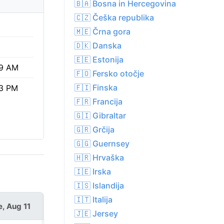
🇧🇦 Bosna in Hercegovina
🇨🇿 Češka republika
🇲🇪 Črna gora
🇩🇰 Danska
🇪🇪 Estonija
9 AM
🇫🇴 Fersko otočje
🇫🇮 Finska
3 PM
🇫🇷 Francija
🇬🇮 Gibraltar
🇬🇷 Grčija
🇬🇬 Guernsey
🇭🇷 Hrvaška
🇮🇪 Irska
🇮🇸 Islandija
🇮🇹 Italija
e, Aug 11
Wed, Aug 12
🇯🇪 Jersey