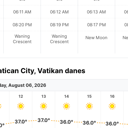
06:11 AM
06:12 AM
06:13 AM
0
08:20 PM
08:19 PM
08:17 PM
0
Waning
Waning
New Moon
N
Crescent
Crescent
tican City, Vatikan danes
ay, August 06, 2026
12
13
14
15
16
37.0°
37.0°
36.0°
36.0°
36.0°
0°