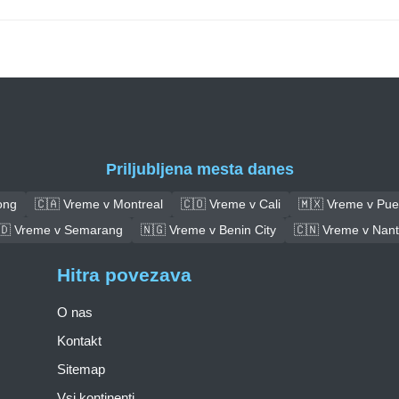
Priljubljena mesta danes
ong
🇨🇦 Vreme v Montreal
🇨🇴 Vreme v Cali
🇲🇽 Vreme v Pue
🇩 Vreme v Semarang
🇳🇬 Vreme v Benin City
🇨🇳 Vreme v Nan
Hitra povezava
O nas
Kontakt
Sitemap
Vsi kontinenti