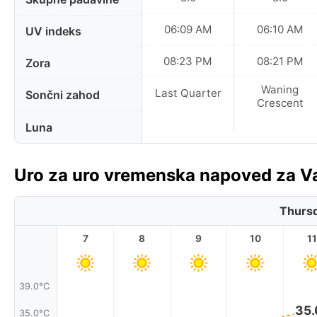
06:09 AM
06:10 AM
UV indeks
08:23 PM
08:21 PM
Zora
Waning
Last Quarter
Sončni zahod
Crescent
Luna
Uro za uro vremenska napoved za Va
Thursd
7
8
9
10
11
39.0°C
35.
35.0°C