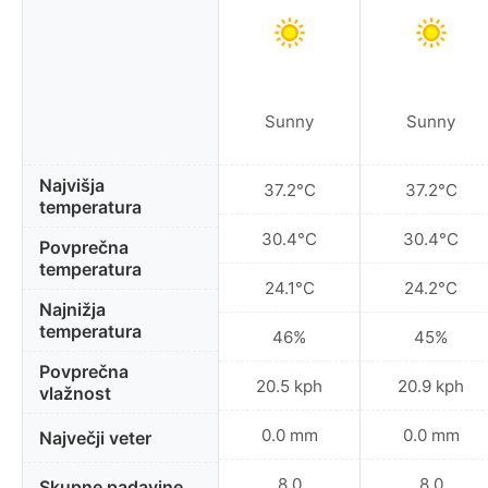
Sunny
Sunny
Najvišja
37.2°C
37.2°C
temperatura
30.4°C
30.4°C
Povprečna
temperatura
24.1°C
24.2°C
Najnižja
temperatura
46%
45%
Povprečna
20.5 kph
20.9 kph
vlažnost
0.0 mm
0.0 mm
Največji veter
8.0
8.0
Skupne padavine