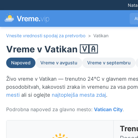
Nata
Vreme.
vip
A
Vnesite vrednosti spodaj za pretvorbo
>
Vatikan
Vreme v Vatikan 🇻🇦
Napoved
Vreme v avgustu
Vreme v septembru
Živo vreme v Vatikan — trenutno 24°C v glavnem me
posodobitvah, kakovosti zraka in vremenu za vsa po
mesti
ali si oglejte
najtoplejša mesta zdaj
.
Podrobna napoved za glavno mesto:
Vatican City
.
Tren