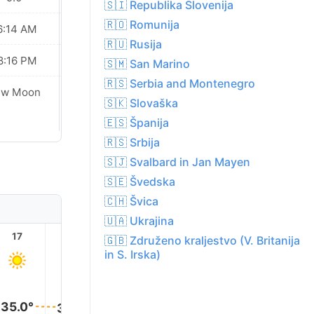
🇸🇮 Republika Slovenija
🇷🇴 Romunija
6:14 AM
06:15 AM
🇷🇺 Rusija
8:16 PM
08:15 PM
🇸🇲 San Marino
🇷🇸 Serbia and Montenegro
ew Moon
New Moon
🇸🇰 Slovaška
🇪🇸 Španija
🇷🇸 Srbija
🇸🇯 Svalbard in Jan Mayen
🇸🇪 Švedska
🇨🇭 Švica
🇺🇦 Ukrajina
17
18
19
20
21
22
🇬🇧 Združeno kraljestvo (V. Britanija
in S. Irska)
35.0°
35.0°
34.0°