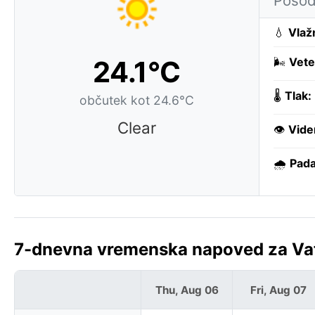
Posod
💧
Vlaž
24.1°C
🌬️
Vete
🌡️
Tlak:
občutek kot 24.6°C
Clear
👁️
Vide
🌧️
Pada
7-dnevna vremenska napoved za Vati
Thu, Aug 06
Fri, Aug 07