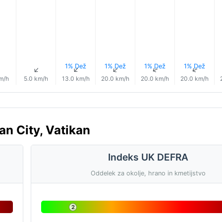
1% Dež
1% Dež
1% Dež
1% Dež
↑
↑
↑
↑
↑
↑
m/h
5.0 km/h
13.0 km/h
20.0 km/h
20.0 km/h
20.0 km/h
an City, Vatikan
Indeks UK DEFRA
Oddelek za okolje, hrano in kmetijstvo
2