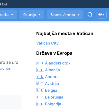
ržave
.
🌐
merika
Oceanija
Severna Amerika
▾
▼
▼
▼
Najboljša mesta v Vatican
Vatican City
Države v Evropa
uro za uro
🇦🇽 Ålandski otoki
lavnimi
🇦🇱 Albanija
🇦🇩 Andora
🇦🇹 Avstrija
🇧🇪 Belgija
🇧🇾 Belorusija
🇧🇬 Bolgarija