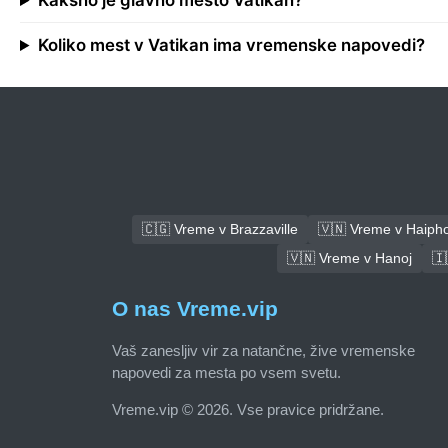
Kakšno je glavno mesto Vatikan?
Koliko mest v Vatikan ima vremenske napovedi?
🇨🇬 Vreme v Brazzaville
🇻🇳 Vreme v Haiph
🇻🇳 Vreme v Hanoj
🇮
O nas Vreme.vip
Vaš zanesljiv vir za natančne, žive vremenske
napovedi za mesta po vsem svetu.
Vreme.vip © 2026. Vse pravice pridržane.