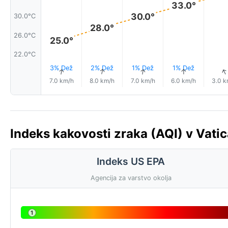
33.0°
30.0°
30.0°C
28.0°
26.0°C
25.0°
22.0°C
3% Dež
2% Dež
1% Dež
1% Dež
↑
↑
↑
↑
7.0 km/h
8.0 km/h
7.0 km/h
6.0 km/h
3.0 k
Indeks kakovosti zraka (AQI) v Vatic
Indeks US EPA
Agencija za varstvo okolja
1