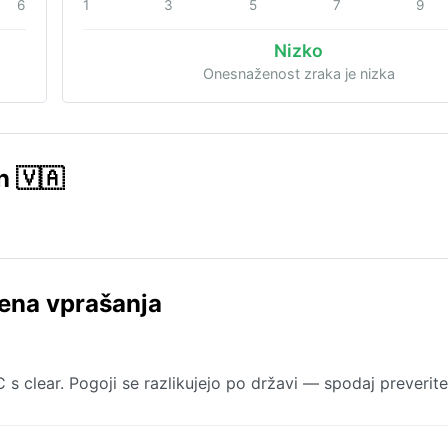
6
1
3
5
7
9
Nizko
Onesnaženost zraka je nizka
n 🇻🇦
ena vprašanja
s clear. Pogoji se razlikujejo po državi — spodaj preverite