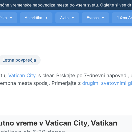
nčne vremenske napovedi
za mesta po vsem svetu
.
Oglejte si vse d
frika
Antarktika
Azija
Evropa
Južna A
▼
▼
▼
▼
Letna povprečja
stu,
Vatican City
, s clear. Brskajte po 7-dnevni napovedi, 
membna mesta spodaj. Primerjajte z
drugimi svetovnimi g
utno vreme v Vatican City, Vatikan