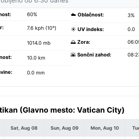
obljeno ob 6:30 danes
nost:
60%
☁️
Oblačnost:
3%
r:
7.6 kph (10°)
☀️
UV indeks:
0.0
🌅
Zora:
06:0
1014.0 mb
🌇
Sončni zahod:
08:2
nost:
10.0 km
vine:
0.0 mm
kan (Glavno mesto: Vatican City)
Sat, Aug 08
Sun, Aug 09
Mon, Aug 10
Tu