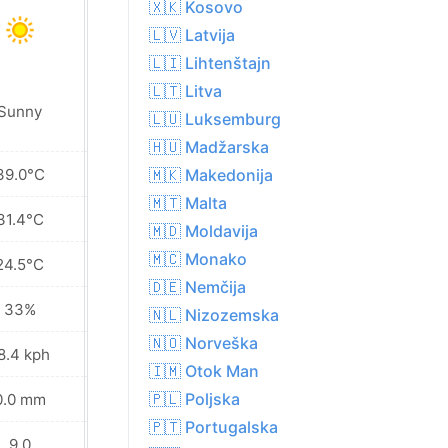
🇽🇰 Kosovo
🇱🇻 Latvija
🇱🇮 Lihtenštajn
🇱🇹 Litva
Sunny
Sunny
🇱🇺 Luksemburg
🇭🇺 Madžarska
39.0°C
39.6°C
🇲🇰 Makedonija
🇲🇹 Malta
31.4°C
32.1°C
🇲🇩 Moldavija
🇲🇨 Monako
24.5°C
25.2°C
🇩🇪 Nemčija
33%
33%
🇳🇱 Nizozemska
🇳🇴 Norveška
8.4 kph
23.0 kph
🇮🇲 Otok Man
🇵🇱 Poljska
0.0 mm
0.0 mm
🇵🇹 Portugalska
9.0
9.0