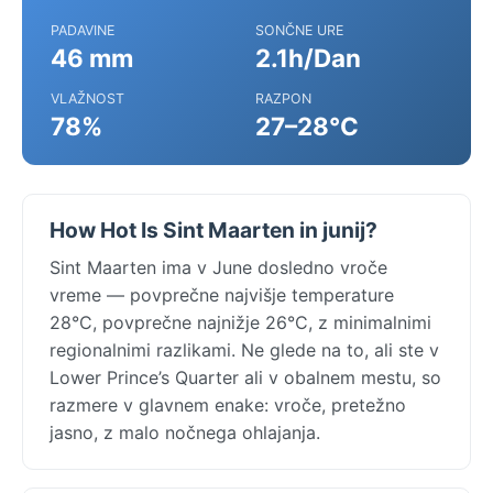
PADAVINE
SONČNE URE
46 mm
2.1h/Dan
VLAŽNOST
RAZPON
78%
27–28°C
How Hot Is Sint Maarten in junij?
Sint Maarten ima v June dosledno vroče
vreme — povprečne najvišje temperature
28°C, povprečne najnižje 26°C, z minimalnimi
regionalnimi razlikami. Ne glede na to, ali ste v
Lower Prince’s Quarter ali v obalnem mestu, so
razmere v glavnem enake: vroče, pretežno
jasno, z malo nočnega ohlajanja.