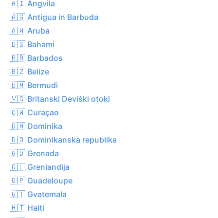
🇦🇮 Angvila
🇦🇬 Antigua in Barbuda
🇦🇼 Aruba
🇧🇸 Bahami
🇧🇧 Barbados
🇧🇿 Belize
🇧🇲 Bermudi
🇻🇬 Britanski Deviški otoki
🇨🇼 Curaçao
🇩🇲 Dominika
🇩🇴 Dominikanska republika
🇬🇩 Grenada
🇬🇱 Grenlandija
🇬🇵 Guadeloupe
🇬🇹 Gvatemala
🇭🇹 Haiti