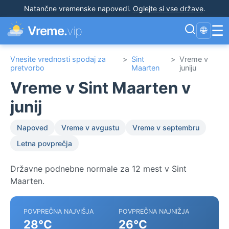
Natančne vremenske napovedi
.
Oglejte si vse države
.
☰
Vreme.
vip
🌐
Vnesite vrednosti spodaj za
>
Sint
>
Vreme v
pretvorbo
Maarten
juniju
Vreme v Sint Maarten v
junij
Napoved
Vreme v avgustu
Vreme v septembru
Letna povprečja
Državne podnebne normale za 12 mest v Sint
Maarten.
POVPREČNA NAJVIŠJA
POVPREČNA NAJNIŽJA
28°C
26°C