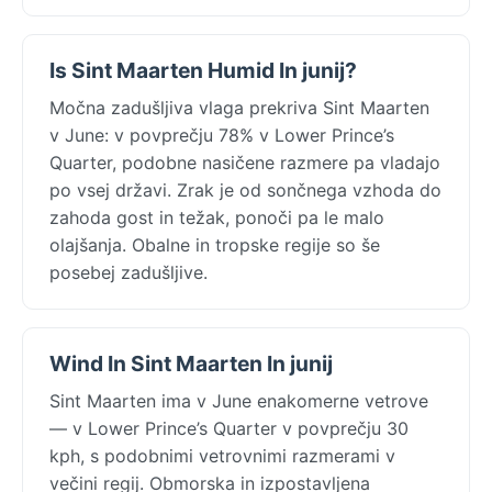
Is Sint Maarten Humid In junij?
Močna zadušljiva vlaga prekriva Sint Maarten
v June: v povprečju 78% v Lower Prince’s
Quarter, podobne nasičene razmere pa vladajo
po vsej državi. Zrak je od sončnega vzhoda do
zahoda gost in težak, ponoči pa le malo
olajšanja. Obalne in tropske regije so še
posebej zadušljive.
Wind In Sint Maarten In junij
Sint Maarten ima v June enakomerne vetrove
— v Lower Prince’s Quarter v povprečju 30
kph, s podobnimi vetrovnimi razmerami v
večini regij. Obmorska in izpostavljena