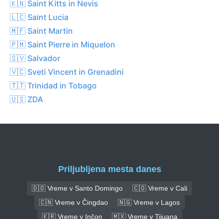
🇰🇳 Saint Kitts in Nevis
🇱🇨 Saint Lucia
🇲🇫 Saint Martin
🇵🇲 Saint Pierre in Miquelon
🇸🇻 Salvador
🇻🇨 Sveti Vincent in Grenadini
🇹🇹 Trinidad in Tobago
🇺🇸 ZDA
Priljubljena mesta danes
🇩🇴 Vreme v Santo Domingo
🇨🇴 Vreme v Cali
🇨🇳 Vreme v Čingdao
🇳🇬 Vreme v Lagos
🇰🇷 Vreme v Inčon
🇲🇽 Vreme v Tijuana