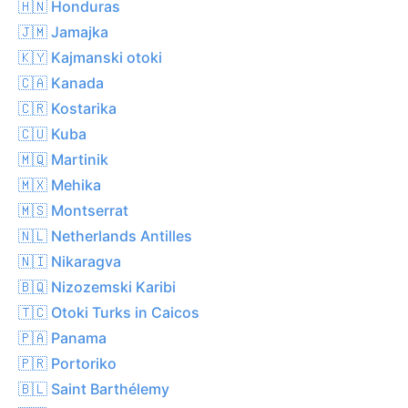
🇭🇳 Honduras
🇯🇲 Jamajka
🇰🇾 Kajmanski otoki
🇨🇦 Kanada
🇨🇷 Kostarika
🇨🇺 Kuba
🇲🇶 Martinik
🇲🇽 Mehika
🇲🇸 Montserrat
🇳🇱 Netherlands Antilles
🇳🇮 Nikaragva
🇧🇶 Nizozemski Karibi
🇹🇨 Otoki Turks in Caicos
🇵🇦 Panama
🇵🇷 Portoriko
🇧🇱 Saint Barthélemy