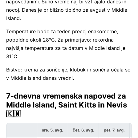
napovedanimi. Suho vreme naj bi vztrajalo danes in
nocoj. Danes je približno tipično za avgust v Middle
Island.
Temperature bodo ta teden precej enakomerne,
popoldne okoli 28°C. Za primerjavo: rekordna
najvišja temperatura za ta datum v Middle Island je
31°C.
Bistvo: krema za sončenje, klobuk in sončna očala so
v Middle Island danes vredni.
7-dnevna vremenska napoved za
Middle Island, Saint Kitts in Nevis
🇰🇳
sre. 5. avg.
čet. 6. avg.
pet. 7. avg.
so