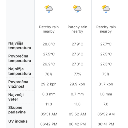
Patchy rain
Patchy rain
Patchy rain
P
nearby
nearby
nearby
Najvišja
28.0°C
27.9°C
27.7°C
temperatura
27.5°C
27.6°C
27.5°C
Povprečna
temperatura
26.9°C
27.3°C
27.3°C
Najnižja
temperatura
78%
77%
75%
Povprečna
29.2 kph
29.9 kph
31.7 kph
vlažnost
0.3 mm
0.7 mm
1.0 mm
Največji
veter
11.0
11.0
7.0
Skupne
padavine
05:51 AM
05:52 AM
05:52 AM
0
UV indeks
06:42 PM
06:42 PM
06:41 PM