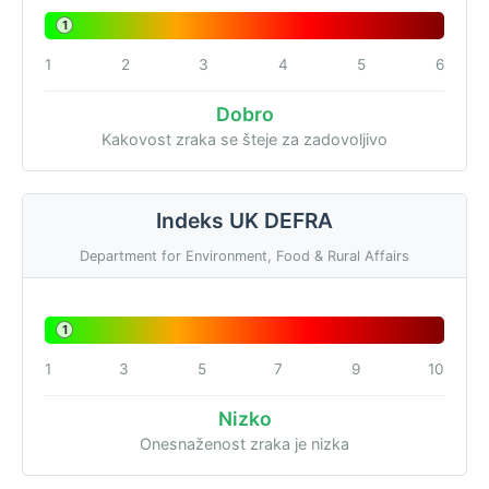
1
1
2
3
4
5
6
Dobro
Kakovost zraka se šteje za zadovoljivo
Indeks UK DEFRA
Department for Environment, Food & Rural Affairs
1
1
3
5
7
9
10
Nizko
Onesnaženost zraka je nizka