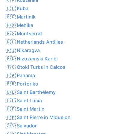
🇨🇺 Kuba
🇲🇶 Martinik
🇲🇽 Mehika
🇲🇸 Montserrat
🇳🇱 Netherlands Antilles
🇳🇮 Nikaragva
🇧🇶 Nizozemski Karibi
🇹🇨 Otoki Turks in Caicos
🇵🇦 Panama
🇵🇷 Portoriko
🇧🇱 Saint Barthélemy
🇱🇨 Saint Lucia
🇲🇫 Saint Martin
🇵🇲 Saint Pierre in Miquelon
🇸🇻 Salvador
🇸🇽 Sint Maarten