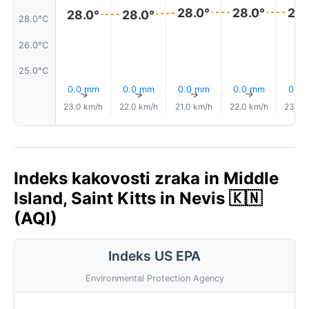
28.0°
28.0°
28.
28.0°
28.0°
28.0°C
26.0°C
25.0°C
0.0 mm
0.0 mm
0.0 mm
0.0 mm
0.0
↑
↑
↑
↑
23.0 km/h
22.0 km/h
21.0 km/h
22.0 km/h
23.0 
Indeks kakovosti zraka in Middle
Island, Saint Kitts in Nevis 🇰🇳
(AQI)
Indeks US EPA
Environmental Protection Agency