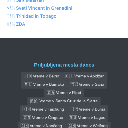
🇻🇨 Sveti Vincent in Grenadini
🇹🇹 Trinidad in Tobago
🇺🇸 ZDA
Priljubljena mesta danes
🇱🇧 Vreme v Bejrut
🇨🇮 Vreme v Abidžan
🇲🇱 Vreme v Bamako
🇾🇪 Vreme v Sana
🇸🇦 Vreme v Rijad
🇧🇴 Vreme v Santa Cruz de la Sierra
🇹🇼 Vreme v Taichung
🇹🇷 Vreme v Bursa
🇨🇳 Vreme v Čingdao
🇳🇬 Vreme v Lagos
🇨🇳 Vreme v Nančang
🇨🇳 Vreme v Weifang