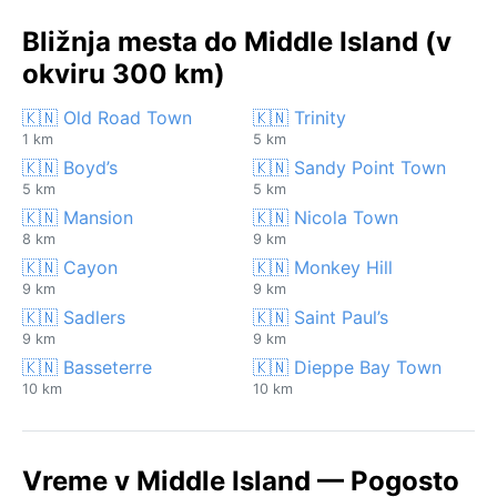
Bližnja mesta do Middle Island (v
okviru 300 km)
🇰🇳 Old Road Town
🇰🇳 Trinity
1 km
5 km
🇰🇳 Boyd’s
🇰🇳 Sandy Point Town
5 km
5 km
🇰🇳 Mansion
🇰🇳 Nicola Town
8 km
9 km
🇰🇳 Cayon
🇰🇳 Monkey Hill
9 km
9 km
🇰🇳 Sadlers
🇰🇳 Saint Paul’s
9 km
9 km
🇰🇳 Basseterre
🇰🇳 Dieppe Bay Town
10 km
10 km
Vreme v Middle Island — Pogosto