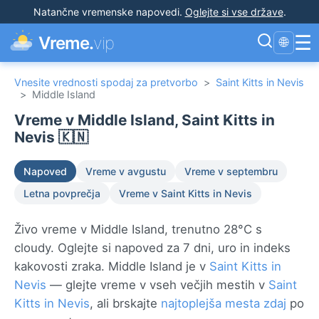
Natančne vremenske napovedi
.
Oglejte si vse države
.
☰
Vreme.
vip
🌐
Vnesite vrednosti spodaj za pretvorbo
>
Saint Kitts in Nevis
>
Middle Island
Vreme v Middle Island, Saint Kitts in
Nevis 🇰🇳
Napoved
Vreme v avgustu
Vreme v septembru
Letna povprečja
Vreme v Saint Kitts in Nevis
Živo vreme v Middle Island, trenutno 28°C s
cloudy. Oglejte si napoved za 7 dni, uro in indeks
kakovosti zraka. Middle Island je v
Saint Kitts in
Nevis
— glejte vreme v vseh večjih mestih v
Saint
Kitts in Nevis
, ali brskajte
najtoplejša mesta zdaj
po