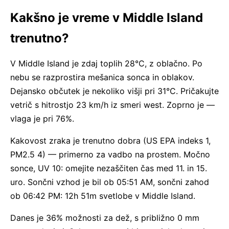
Kakšno je vreme v Middle Island
trenutno?
V Middle Island je zdaj toplih 28°C, z oblačno. Po
nebu se razprostira mešanica sonca in oblakov.
Dejansko občutek je nekoliko višji pri 31°C. Pričakujte
vetrič s hitrostjo 23 km/h iz smeri west. Zoprno je —
vlaga je pri 76%.
Kakovost zraka je trenutno dobra (US EPA indeks 1,
PM2.5 4) — primerno za vadbo na prostem. Močno
sonce, UV 10: omejite nezaščiten čas med 11. in 15.
uro. Sončni vzhod je bil ob 05:51 AM, sončni zahod
ob 06:42 PM: 12h 51m svetlobe v Middle Island.
Danes je 36% možnosti za dež, s približno 0 mm