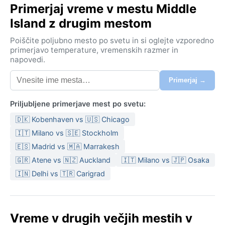
Primerjaj vreme v mestu Middle
Island z drugim mestom
Poiščite poljubno mesto po svetu in si oglejte vzporedno
primerjavo temperature, vremenskih razmer in
napovedi.
Primerjaj →
Priljubljene primerjave mest po svetu:
🇩🇰 Kobenhaven vs 🇺🇸 Chicago
🇮🇹 Milano vs 🇸🇪 Stockholm
🇪🇸 Madrid vs 🇲🇦 Marrakesh
🇬🇷 Atene vs 🇳🇿 Auckland
🇮🇹 Milano vs 🇯🇵 Osaka
🇮🇳 Delhi vs 🇹🇷 Carigrad
Vreme v drugih večjih mestih v