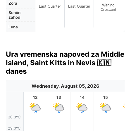
Zora
Waning
Last Quarter
Last Quarter
Crescent
Sončni
zahod
Luna
Ura vremenska napoved za Middle
Island, Saint Kitts in Nevis 🇰🇳
danes
Wednesday, August 05, 2026
12
13
14
15
1
30.0°C
29.0°C