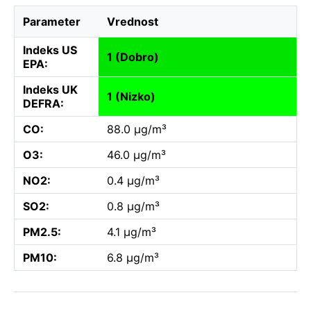
Parameter
Vrednost
Indeks US
1 (Dobro)
EPA:
Indeks UK
1 (Nizko)
DEFRA:
CO:
88.0 µg/m³
O3:
46.0 µg/m³
NO2:
0.4 µg/m³
SO2:
0.8 µg/m³
PM2.5:
4.1 µg/m³
PM10:
6.8 µg/m³