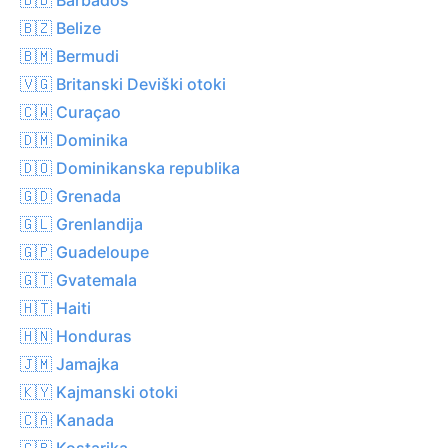
🇧🇿 Belize
🇧🇲 Bermudi
🇻🇬 Britanski Deviški otoki
🇨🇼 Curaçao
🇩🇲 Dominika
🇩🇴 Dominikanska republika
🇬🇩 Grenada
🇬🇱 Grenlandija
🇬🇵 Guadeloupe
🇬🇹 Gvatemala
🇭🇹 Haiti
🇭🇳 Honduras
🇯🇲 Jamajka
🇰🇾 Kajmanski otoki
🇨🇦 Kanada
🇨🇷 Kostarika