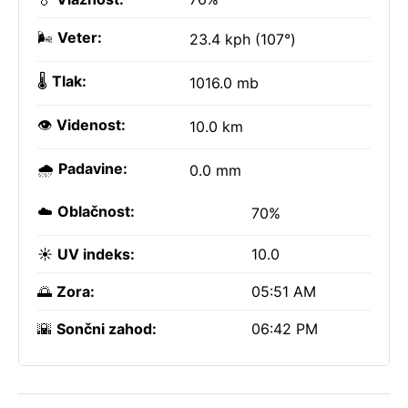
🌬️
Veter:
23.4 kph (107°)
🌡️
Tlak:
1016.0 mb
👁️
Videnost:
10.0 km
🌧️
Padavine:
0.0 mm
☁️
Oblačnost:
70%
☀️
UV indeks:
10.0
🌅
Zora:
05:51 AM
🌇
Sončni zahod:
06:42 PM