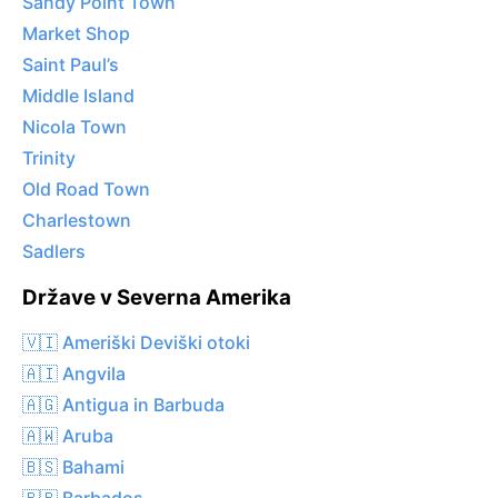
Sandy Point Town
Market Shop
Saint Paul’s
Middle Island
Nicola Town
Trinity
Old Road Town
Charlestown
Sadlers
Države v Severna Amerika
🇻🇮 Ameriški Deviški otoki
🇦🇮 Angvila
🇦🇬 Antigua in Barbuda
🇦🇼 Aruba
🇧🇸 Bahami
🇧🇧 Barbados