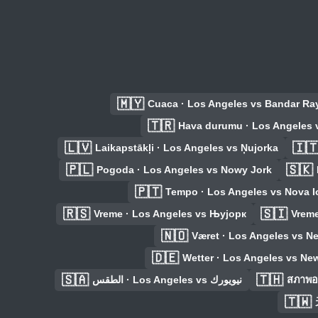
🇲🇾
Cuaca · Los Angeles vs Bandar Ra
🇹🇷
Hava durumu · Los Angeles 
🇱🇻
🇮
Laikapstākļi · Los Angeles vs Ņujorka
🇵🇱
🇸🇰
Pogoda · Los Angeles vs Nowy Jork
🇵🇹
Tempo · Los Angeles vs Nova I
🇷🇸
🇸🇮
Vreme · Los Angeles vs Њујорк
Vreme
🇳🇴
Været · Los Angeles vs N
🇩🇪
Wetter · Los Angeles vs New
🇸🇦
🇹🇭
الطقس · Los Angeles vs نيويورك
สภาพอ
🇹🇼