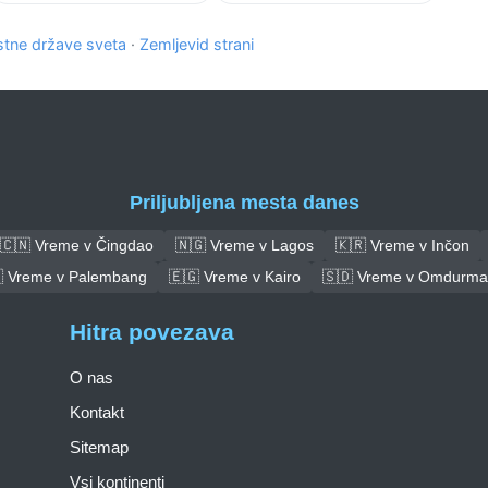
tne države sveta
·
Zemljevid strani
Priljubljena mesta danes
🇨🇳 Vreme v Čingdao
🇳🇬 Vreme v Lagos
🇰🇷 Vreme v Inčon
 Vreme v Palembang
🇪🇬 Vreme v Kairo
🇸🇩 Vreme v Omdurm
Hitra povezava
O nas
Kontakt
Sitemap
Vsi kontinenti