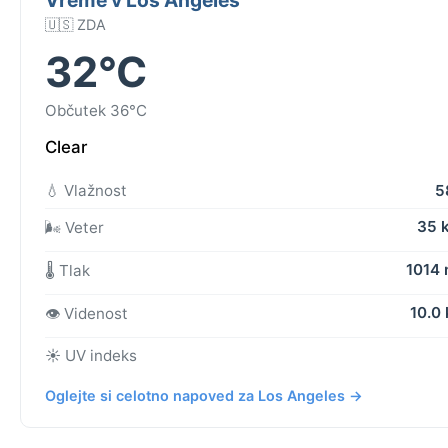
🇺🇸 ZDA
32°C
Občutek 36°C
Clear
💧 Vlažnost
5
35 
🌬️ Veter
1014
🌡️ Tlak
10.0
👁️ Videnost
☀️ UV indeks
Oglejte si celotno napoved za Los Angeles →