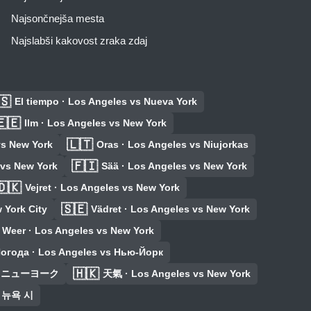
Najsončnejša mesta
Najslabši kakovost zraka zdaj
🇸
El tiempo · Los Angeles vs Nueva York
🇪🇪
Ilm · Los Angeles vs New York
🇱🇹
vs New York
Oras · Los Angeles vs Niujorkas
🇫🇮
 vs New York
Sää · Los Angeles vs New York
🇩🇰
Vejret · Los Angeles vs New York
🇸🇪
 York City
Vädret · Los Angeles vs New York
Weer · Los Angeles vs New York
огода · Los Angeles vs Нью-Йорк
🇭🇰
 vs ニューヨーク
天氣 · Los Angeles vs New York
s 뉴욕 시