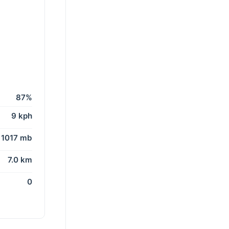
87%
9 kph
1017 mb
7.0 km
0