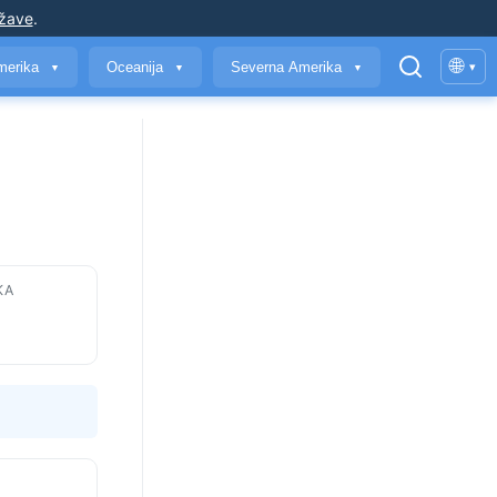
ržave
.
🌐
merika
Oceanija
Severna Amerika
▾
▼
▼
▼
KA