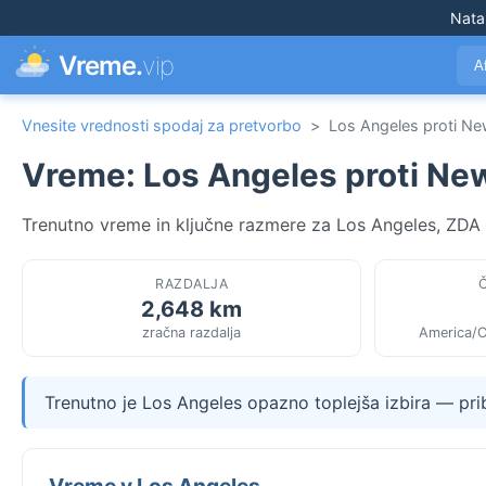
Nata
Vreme.
vip
A
Vnesite vrednosti spodaj za pretvorbo
>
Los Angeles proti Ne
Vreme: Los Angeles proti Ne
Trenutno vreme in ključne razmere za Los Angeles, ZDA 
RAZDALJA
2,648 km
zračna razdalja
America/C
Trenutno je Los Angeles opazno toplejša izbira — pr
Vreme v Los Angeles