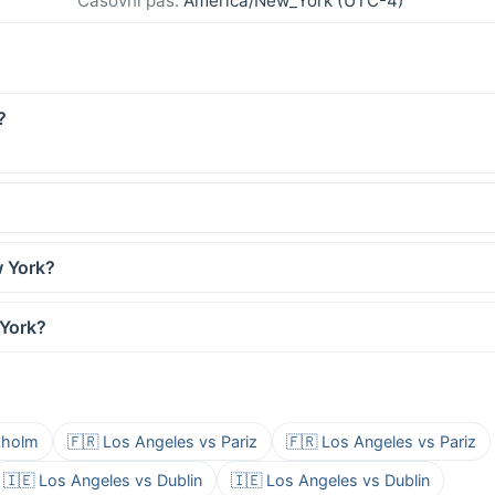
Časovni pas:
America/New_York (UTC-4)
?
w York?
 York?
kholm
🇫🇷 Los Angeles vs Pariz
🇫🇷 Los Angeles vs Pariz
🇮🇪 Los Angeles vs Dublin
🇮🇪 Los Angeles vs Dublin