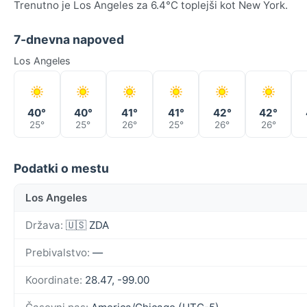
Trenutno je Los Angeles za 6.4°C toplejši kot New York.
7-dnevna napoved
Los Angeles
40°
40°
41°
41°
42°
42°
25°
25°
26°
25°
26°
26°
Podatki o mestu
Los Angeles
Država:
🇺🇸 ZDA
Prebivalstvo:
—
Koordinate:
28.47, -99.00