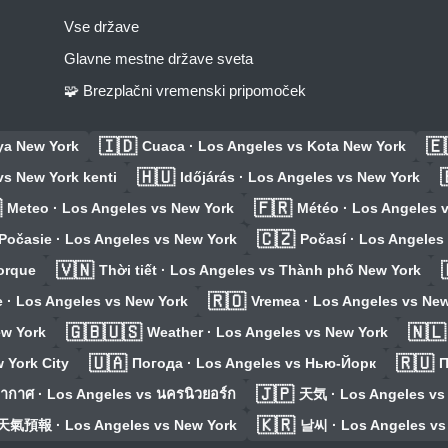
Vse države
Glavne mestne države sveta
🧩 Brezplačni vremenski pripomoček
🇮🇩
🇪
ya New York
Cuaca · Los Angeles vs Kota New York
🇭🇺
vs New York kenti
Időjárás · Los Angeles vs New York

🇫🇷
Meteo · Los Angeles vs New York
Météo · Los Angeles 
🇨🇿
Počasie · Los Angeles vs New York
Počasí · Los Angeles
🇻🇳
orque
Thời tiết · Los Angeles vs Thành phố New York
🇷🇴
 · Los Angeles vs New York
Vremea · Los Angeles vs New
🇬🇧🇺🇸
🇳🇱
ew York
Weather · Los Angeles vs New York
🇺🇦
🇷🇺
 York City
Погода · Los Angeles vs Нью-Йорк
П
🇯🇵
ากาศ · Los Angeles vs นครนิวยอร์ก
天気 · Los Angeles
🇰🇷
天氣預報 · Los Angeles vs New York
날씨 · Los Angeles v