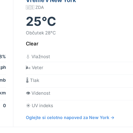
🇺🇸 ZDA
25°C
Občutek 28°C
Clear
8%
💧 Vlažnost
kph
🌬️ Veter
 mb
🌡️ Tlak
 km
👁️ Videnost
0
☀️ UV indeks
Oglejte si celotno napoved za New York →