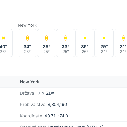
New York
40°
34°
35°
33°
35°
29°
31°
26°
23°
25°
25°
26°
24°
24°
New York
Država:
🇺🇸 ZDA
Prebivalstvo:
8,804,190
Koordinate:
40.71, -74.01