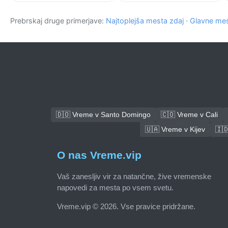
Prebrskaj druge primerjave:
Najtoplejša mesta zdaj
·
Glavne mes
🇩🇴 Vreme v Santo Domingo
🇨🇴 Vreme v Cali
🇺🇦 Vreme v Kijev
🇮
O nas Vreme.vip
Vaš zanesljiv vir za natančne, žive vremenske
napovedi za mesta po vsem svetu.
Vreme.vip © 2026. Vse pravice pridržane.