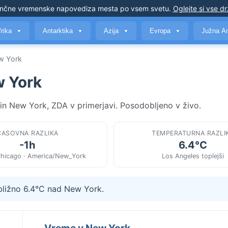
nčne vremenske napovedi
za mesta po vsem svetu
.
Oglejte si vse d
frika
Antarktika
Azija
Evropa
Južna A
▼
▼
▼
▼
w York
w York
in New York, ZDA v primerjavi. Posodobljeno v živo.
ČASOVNA RAZLIKA
TEMPERATURNA RAZLI
-1h
6.4°C
hicago · America/New_York
Los Angeles toplejši
ibližno 6.4°C nad New York.
Vreme v New York