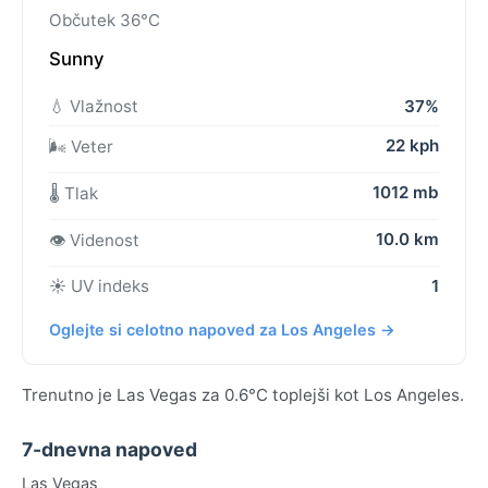
Občutek 36°C
Sunny
💧 Vlažnost
37%
22 kph
🌬️ Veter
1012 mb
🌡️ Tlak
10.0 km
👁️ Videnost
☀️ UV indeks
1
Oglejte si celotno napoved za Los Angeles →
Trenutno je Las Vegas za 0.6°C toplejši kot Los Angeles.
7-dnevna napoved
Las Vegas