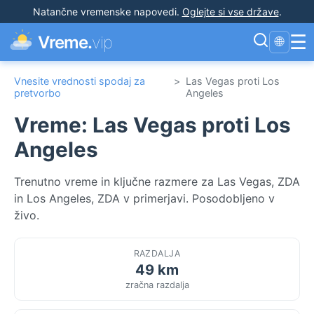
Natančne vremenske napovedi
.
Oglejte si vse države
.
☰
Vreme.
vip
🌐
Vnesite vrednosti spodaj za
>
Las Vegas proti Los
pretvorbo
Angeles
Vreme: Las Vegas proti Los
Angeles
Trenutno vreme in ključne razmere za Las Vegas, ZDA
in Los Angeles, ZDA v primerjavi. Posodobljeno v
živo.
RAZDALJA
49 km
zračna razdalja