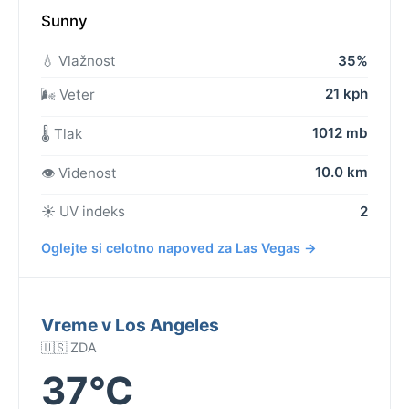
Sunny
💧 Vlažnost
35%
21 kph
🌬️ Veter
1012 mb
🌡️ Tlak
10.0 km
👁️ Videnost
☀️ UV indeks
2
Oglejte si celotno napoved za Las Vegas →
Vreme v Los Angeles
🇺🇸 ZDA
37°C