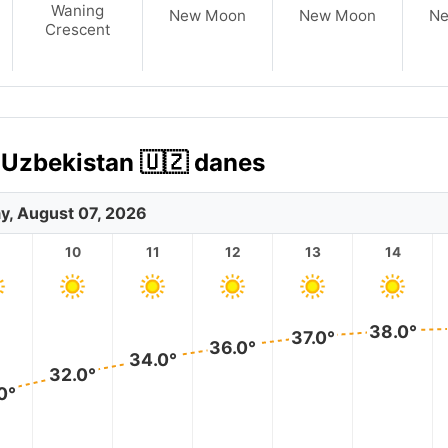
Waning
New Moon
New Moon
N
Crescent
 Uzbekistan 🇺🇿 danes
ay, August 07, 2026
10
11
12
13
14
38.0°
37.0°
36.0°
34.0°
32.0°
0°