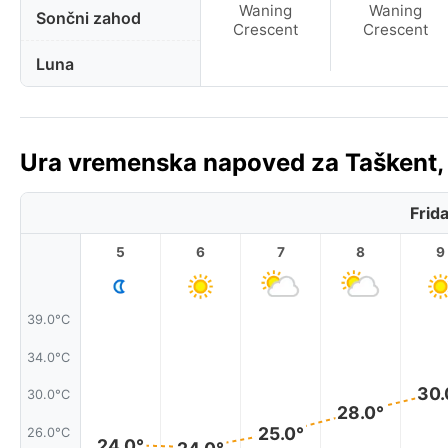
Waning
Waning
Sončni zahod
Crescent
Crescent
Luna
Ura vremenska napoved za Taškent,
Frid
5
6
7
8
9
39.0°C
34.0°C
30.
30.0°C
28.0°
25.0°
26.0°C
24.0°
24.0°