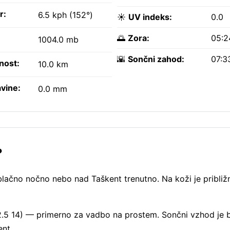
r:
6.5 kph (152°)
☀️
UV indeks:
0.0
🌅
Zora:
05:2
1004.0 mb
🌇
Sončni zahod:
07:3
nost:
10.0 km
vine:
0.0 mm
?
blačno nočno nebo nad Taškent trenutno. Na koži je približ
2.5 14) — primerno za vadbo na prostem. Sončni vzhod je b
nt.