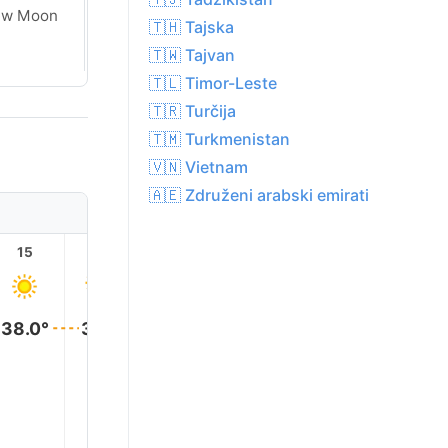
ew Moon
New Moon
🇹🇭 Tajska
🇹🇼 Tajvan
🇹🇱 Timor-Leste
🇹🇷 Turčija
🇹🇲 Turkmenistan
🇻🇳 Vietnam
🇦🇪 Združeni arabski emirati
15
16
17
18
19
20
38.0°
38.0°
37.0°
37.0°
35.0°
32.0°