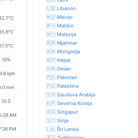
🇱🇧 Libanon
🇲🇴 Macao
42.7°C
42.7°C
🇲🇻 Maldivi
35.6°C
35.3°C
🇲🇾 Malezija
🇲🇲 Mjanmar
27.3°C
27.0°C
🇲🇳 Mongolija
10%
10%
🇳🇵 Nepal
🇴🇲 Oman
9.8 kph
22.0 kph
🇵🇰 Pakistan
🇵🇸 Palestina
0.0 mm
0.0 mm
🇸🇦 Saudova Arabija
10.0
10.0
🇰🇵 Severna Koreja
🇸🇬 Singapur
5:29 AM
05:30 AM
🇸🇾 Sirija
7:26 PM
07:25 PM
🇱🇰 Šri Lanka
🇹🇯 Tadžikistan