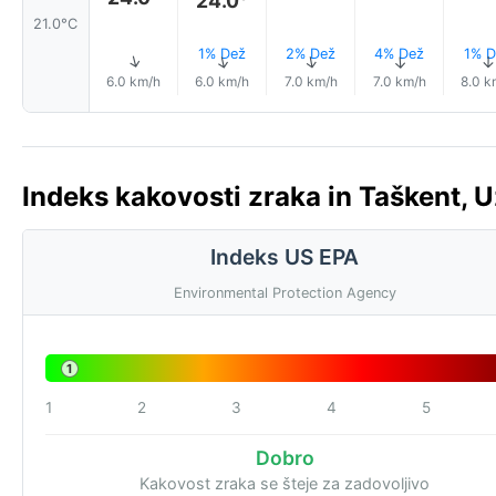
21.0°C
1% Dež
2% Dež
4% Dež
1% D
↑
↑
↑
↑
↑
6.0 km/h
6.0 km/h
7.0 km/h
7.0 km/h
8.0 k
Indeks kakovosti zraka in Taškent, U
Indeks US EPA
Environmental Protection Agency
1
1
2
3
4
5
Dobro
Kakovost zraka se šteje za zadovoljivo