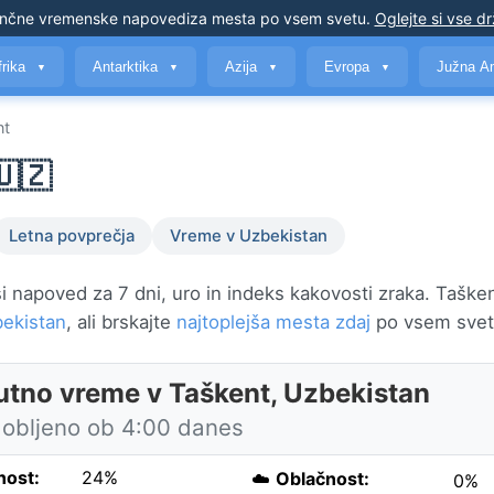
nčne vremenske napovedi
za mesta po vsem svetu
.
Oglejte si vse d
frika
Antarktika
Azija
Evropa
Južna A
▼
▼
▼
▼
nt
🇺🇿
Letna povprečja
Vreme v Uzbekistan
i napoved za 7 dni, uro in indeks kakovosti zraka. Tašken
ekistan
, ali brskajte
najtoplejša mesta zdaj
po vsem svet
utno vreme v Taškent, Uzbekistan
obljeno ob 4:00 danes
nost:
24%
☁️
Oblačnost:
0%