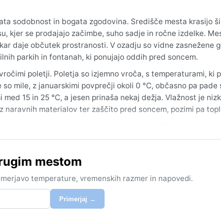
tata sodobnost in bogata zgodovina. Središče mesta krasijo ši
rsu, kjer se prodajajo začimbe, suho sadje in ročne izdelke. Mes
 kar daje občutek prostranosti. V ozadju so vidne zasnežene go
vilnih parkih in fontanah, ki ponujajo oddih pred soncem.
ročimi poletji. Poletja so izjemno vroča, s temperaturami, ki 
e so mile, z januarskimi povprečji okoli 0 °C, občasno pa pade 
i med 15 in 25 °C, a jesen prinaša nekaj dežja. Vlažnost je niz
 iz naravnih materialov ter zaščito pred soncem, pozimi pa topl
ad (april–maj) in jesen (september–oktober). Takrat so tempe
. Poleti je zaradi ekstremne vročine obisk priporočljiv le, če 
anju. Med pomembnimi vremenskimi pojavi so občasne prašne 
 drugim mestom
redke, a možne kratke snežne padavine. Monsoona ali drugih iz
rimerjavo temperature, vremenskih razmer in napovedi.
Primerjaj →