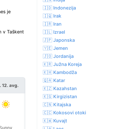
🇮🇩 Indonezija
es je
🇮🇶 Irak
🇮🇷 Iran
m v Taškent
🇮🇱 Izrael
🇯🇵 Japonska
🇾🇪 Jemen
🇯🇴 Jordanija
🇰🇷 Južna Koreja
🇰🇭 Kambodža
🇶🇦 Katar
. 12. avg.
čet. 13. avg.
🇰🇿 Kazahstan
🇰🇬 Kirgizistan
🇨🇳 Kitajska
🇨🇨 Kokosovi otoki
🇰🇼 Kuvajt
Sunny
Sunny
🇱🇦 Laos