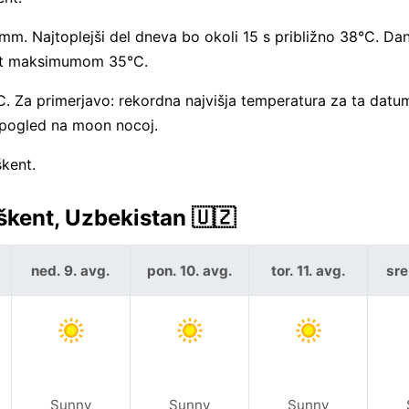
mm. Najtoplejši del dneva bo okoli 15 s približno 38°C. Dan
gust maksimumom 35°C.
. Za primerjavo: rekordna najvišja temperatura za ta datu
p pogled na moon nocoj.
škent.
kent, Uzbekistan 🇺🇿
ned. 9. avg.
pon. 10. avg.
tor. 11. avg.
sre
Sunny
Sunny
Sunny