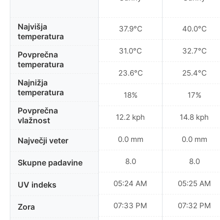
Najvišja
37.9°C
40.0°C
temperatura
31.0°C
32.7°C
Povprečna
temperatura
23.6°C
25.4°C
Najnižja
temperatura
18%
17%
Povprečna
12.2 kph
14.8 kph
vlažnost
0.0 mm
0.0 mm
Največji veter
8.0
8.0
Skupne padavine
05:24 AM
05:25 AM
UV indeks
07:33 PM
07:32 PM
Zora