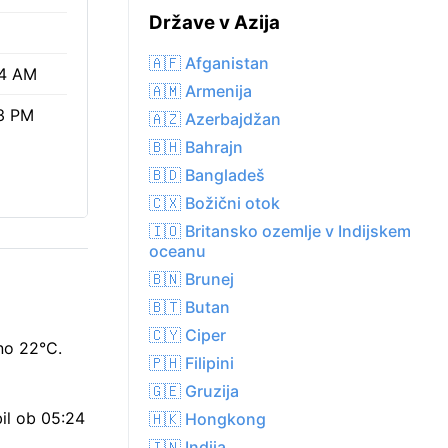
Države v Azija
🇦🇫 Afganistan
4 AM
🇦🇲 Armenija
3 PM
🇦🇿 Azerbajdžan
🇧🇭 Bahrajn
🇧🇩 Bangladeš
🇨🇽 Božični otok
🇮🇴 Britansko ozemlje v Indijskem
oceanu
🇧🇳 Brunej
🇧🇹 Butan
🇨🇾 Ciper
no 22°C.
🇵🇭 Filipini
🇬🇪 Gruzija
il ob 05:24
🇭🇰 Hongkong
🇮🇳 Indija