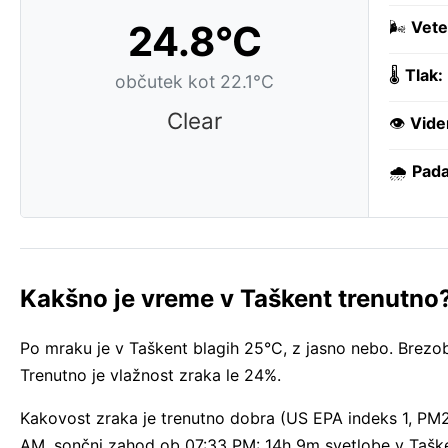
24.8°C
🌬️
Vete
🌡️
Tlak:
občutek kot 22.1°C
Clear
👁️
Vide
🌧️
Pada
Kakšno je vreme v Taškent trenutno
Po mraku je v Taškent blagih 25°C, z jasno nebo. Brezo
Trenutno je vlažnost zraka le 24%.
Kakovost zraka je trenutno dobra (US EPA indeks 1, PM
AM, sončni zahod ob 07:33 PM: 14h 9m svetlobe v Taške