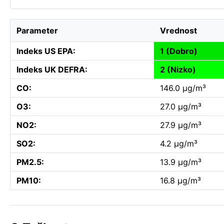
Parameter
Vrednost
Indeks US EPA:
1 (Dobro)
Indeks UK DEFRA:
2 (Nizko)
CO:
146.0 µg/m³
O3:
27.0 µg/m³
NO2:
27.9 µg/m³
SO2:
4.2 µg/m³
PM2.5:
13.9 µg/m³
PM10:
16.8 µg/m³