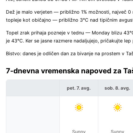
Dež je malo verjeten — približno 1% možnosti, največ 0 
topleje kot običajno — približno 3°C nad tipičnim av
Topel zrak prihaja pozneje v tednu — Monday blizu 43°C
je 43°C. Ker se jasne razmere nadaljujejo, pričakujte le
Bistvo: danes je odličen dan za bivanje na prostem v Ta
7-dnevna vremenska napoved za Taš
pet. 7. avg.
sob. 8. avg.
Sunny
Sunny