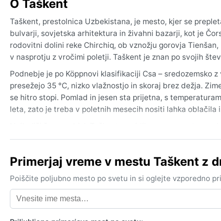
O Taškent
Taškent, prestolnica Uzbekistana, je mesto, kjer se preple
bulvarji, sovjetska arhitektura in živahni bazarji, kot je Čo
rodovitni dolini reke Chirchiq, ob vznožju gorovja Tienšan,
v nasprotju z vročimi poletji. Taškent je znan po svojih šte
Podnebje je po Köppnovi klasifikaciji Csa – sredozemsko z v
presežejo 35 °C, nizko vlažnostjo in skoraj brez dežja. Zim
se hitro stopi. Pomlad in jesen sta prijetna, s temperaturam
leta, zato je treba v poletnih mesecih nositi lahka oblačila
Najboljši čas za obisk Taškenta z vidika vremena sta poml
zmerne, dnevi sončni in zelo primerni za raziskovanje mesta
prilagodite zgodnjemu jutranjemu in večernemu raziskov
Primerjaj vreme v mestu Taškent z
spomladi in močne, a kratkotrajne nevihte jeseni. Zimi so 
sezonskih vetrov ni.
Poiščite poljubno mesto po svetu in si oglejte vzporedno p