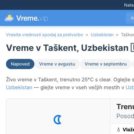
Nata
Vreme.
vip
A
Vnesite vrednosti spodaj za pretvorbo
>
Uzbekistan
>
Taške
Vreme v Taškent, Uzbekistan 
Napoved
Vreme v avgustu
Vreme v septembru
Živo vreme v Taškent, trenutno 25°C s clear. Oglejte s
Uzbekistan
— glejte vreme v vseh večjih mestih v
Uzb
Tren
Posod
💧
Vlaž