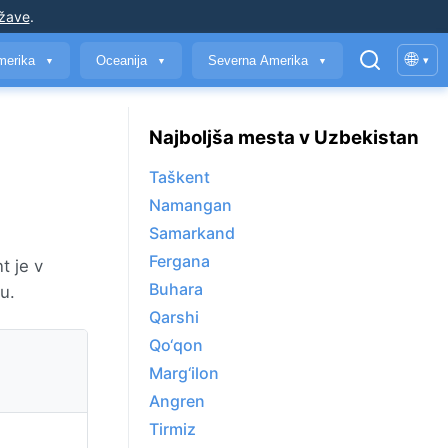
ržave
.
🌐
merika
Oceanija
Severna Amerika
▾
▼
▼
▼
Najboljša mesta v Uzbekistan
Taškent
Namangan
Samarkand
Fergana
t je v
Buhara
u.
Qarshi
Qo‘qon
Marg‘ilon
Angren
Tirmiz