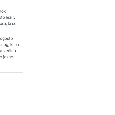
roki
to leži v
re, ki so
pogosto
sneg, ki pa
ka večino
o jakno.
rature
se lahko
nevihte
razitih