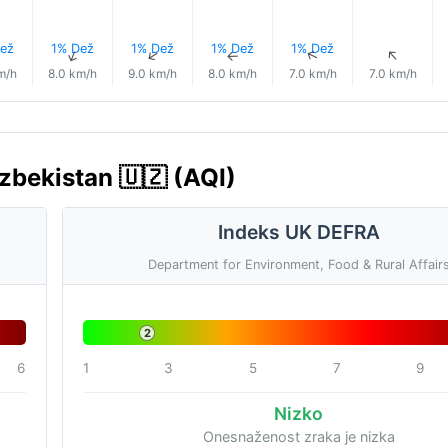
ež
1% Dež
1% Dež
1% Dež
1% Dež
↑
↑
↑
↑
↑
m/h
8.0 km/h
9.0 km/h
8.0 km/h
7.0 km/h
7.0 km/h
zbekistan 🇺🇿 (AQI)
Indeks UK DEFRA
Department for Environment, Food & Rural Affair
2
6
1
3
5
7
9
Nizko
Onesnaženost zraka je nizka