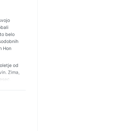
svojo
bali
to belo
 sodobnih
in Hon
oletje od
vin. Zima,
esec,
 potovanje
n veter in
ozi vse
oploto