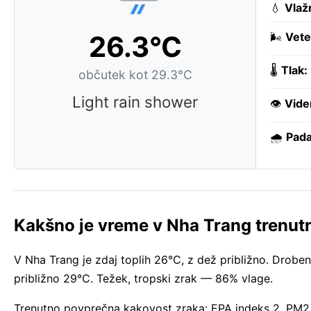
💧
Vlaž
26.3°C
🌬️
Vete
🌡️
Tlak:
občutek kot 29.3°C
Light rain shower
👁️
Vide
🌧️
Pada
Kakšno je vreme v Nha Trang trenut
V Nha Trang je zdaj toplih 26°C, z dež približno. Drobe
približno 29°C. Težek, tropski zrak — 86% vlage.
Trenutno povprečna kakovost zraka: EPA indeks 2, PM2,