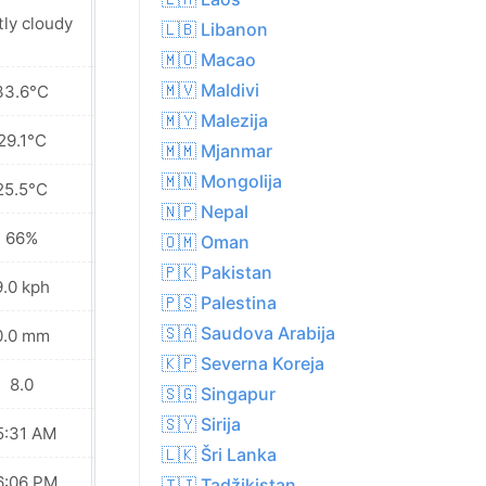
tly cloudy
Sunny
🇱🇧 Libanon
🇲🇴 Macao
🇲🇻 Maldivi
33.6°C
33.8°C
🇲🇾 Malezija
29.1°C
29.3°C
🇲🇲 Mjanmar
🇲🇳 Mongolija
25.5°C
25.5°C
🇳🇵 Nepal
66%
64%
🇴🇲 Oman
🇵🇰 Pakistan
9.0 kph
13.3 kph
🇵🇸 Palestina
🇸🇦 Saudova Arabija
0.0 mm
0.0 mm
🇰🇵 Severna Koreja
8.0
8.0
🇸🇬 Singapur
🇸🇾 Sirija
5:31 AM
05:31 AM
🇱🇰 Šri Lanka
6:06 PM
06:05 PM
🇹🇯 Tadžikistan