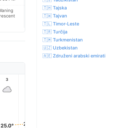
🇹🇭 Tajska
Waning
New Moon
🇹🇼 Tajvan
rescent
🇹🇱 Timor-Leste
🇹🇷 Turčija
🇹🇲 Turkmenistan
🇺🇿 Uzbekistan
🇦🇪 Združeni arabski emirati
3
4
5
6
7
8
25.0°
25.0°
25.0°
25.0°
25.0°
25.0°