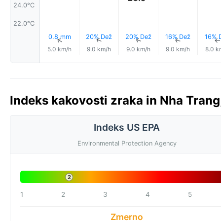
24.0°C
22.0°C
0.8 mm
20% Dež
20% Dež
16% Dež
16% 
↑
↑
↑
↑
5.0 km/h
9.0 km/h
9.0 km/h
9.0 km/h
8.0 k
Indeks kakovosti zraka in Nha Trang
Indeks US EPA
Environmental Protection Agency
2
1
2
3
4
5
Zmerno