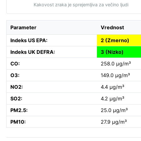
Kakovost zraka je sprejemljiva za večino ljudi
Parameter
Vrednost
Indeks US EPA:
2 (Zmerno)
Indeks UK DEFRA:
3 (Nizko)
CO:
258.0 µg/m³
O3:
149.0 µg/m³
NO2:
4.4 µg/m³
SO2:
4.2 µg/m³
PM2.5:
25.0 µg/m³
PM10:
27.9 µg/m³