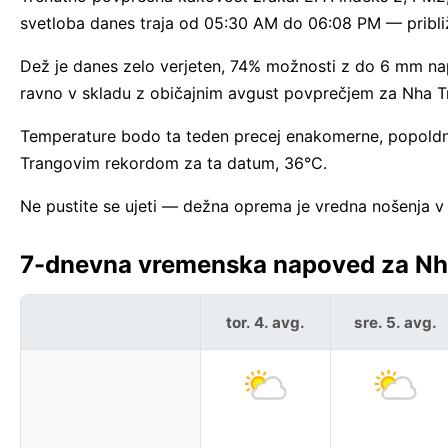
svetloba danes traja od 05:30 AM do 06:08 PM — pribl
Dež je danes zelo verjeten, 74% možnosti z do 6 mm napo
ravno v skladu z običajnim avgust povprečjem za Nha T
Temperature bodo ta teden precej enakomerne, popoldne
Trangovim rekordom za ta datum, 36°C.
Ne pustite se ujeti — dežna oprema je vredna nošenja v
7-dnevna vremenska napoved za Nha
tor. 4. avg.
sre. 5. avg.