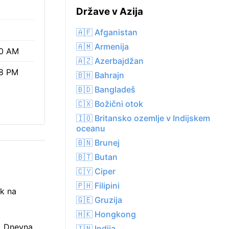
Države v Azija
🇦🇫 Afganistan
🇦🇲 Armenija
0 AM
🇦🇿 Azerbajdžan
8 PM
🇧🇭 Bahrajn
🇧🇩 Bangladeš
🇨🇽 Božični otok
🇮🇴 Britansko ozemlje v Indijskem
oceanu
🇧🇳 Brunej
🇧🇹 Butan
🇨🇾 Ciper
🇵🇭 Filipini
ek na
🇬🇪 Gruzija
🇭🇰 Hongkong
. Dnevna
🇮🇳 Indija