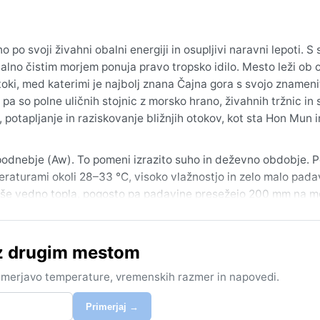
 svoji živahni obalni energiji in osupljivi naravni lepoti. S 
alno čistim morjem ponuja pravo tropsko idilo. Mesto leži ob o
oki, med katerimi je najbolj znana Čajna gora s svojo znameni
 pa so polne uličnih stojnic z morsko hrano, živahnih tržnic in
v, potapljanje in raziskovanje bližnjih otokov, kot sta Hon Mun 
podnebje (Aw). To pomeni izrazito suho in deževno obdobje. P
raturami okoli 28–33 °C, visoko vlažnostjo in zelo malo pada
 še vedno topla, pogosto pa padavine presežejo 200 mm na m
in prijeten, medtem ko v deževnem obdobju vlaga naraste. Za
pred soncem in vsaj ena nepremočljiva jakna.
 z drugim mestom
avgusta, ko so dnevi sončni, morje mirno in skoraj brez dežja.
denejo območje med septembrom in novembrom, prinašajo moča
rimerjavo temperature, vremenskih razmer in napovedi.
janje, saj je vidljivost pod vodo izjemna. Čeprav je vlaga sk
Trang je destinacija, ki s svojim tropskim pridihom in stalno t
Primerjaj →