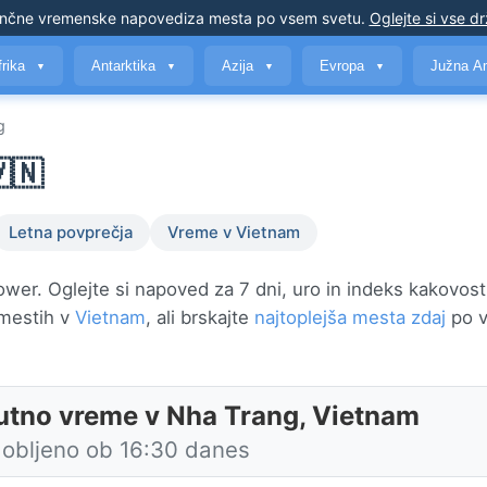
nčne vremenske napovedi
za mesta po vsem svetu
.
Oglejte si vse d
frika
Antarktika
Azija
Evropa
Južna A
▼
▼
▼
▼
g
🇳
Letna povprečja
Vreme v Vietnam
wer. Oglejte si napoved za 7 dni, uro in indeks kakovosti
 mestih v
Vietnam
, ali brskajte
najtoplejša mesta zdaj
po 
utno vreme v Nha Trang, Vietnam
obljeno ob 16:30 danes