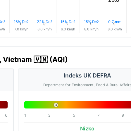
Dež
16% Dež
22% Dež
15% Dež
15% Dež
0.7 mm
↑
↑
↑
↑
↑
↑
m/h
7.0 km/h
8.0 km/h
6.0 km/h
8.0 km/h
8.0 km/h
, Vietnam 🇻🇳 (AQI)
Indeks UK DEFRA
Department for Environment, Food & Rural Affair
3
6
1
3
5
7
9
Nizko