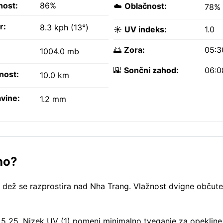
nost:
86%
☁️
Oblačnost:
78%
r:
8.3 kph (13°)
☀️
UV indeks:
1.0
🌅
Zora:
05:3
1004.0 mb
🌇
Sončni zahod:
06:0
nost:
10.0 km
vine:
1.2 mm
no?
n dež se razprostira nad Nha Trang. Vlažnost dvigne občut
5 25. Nizek UV (1) pomeni minimalno tveganje za opekline