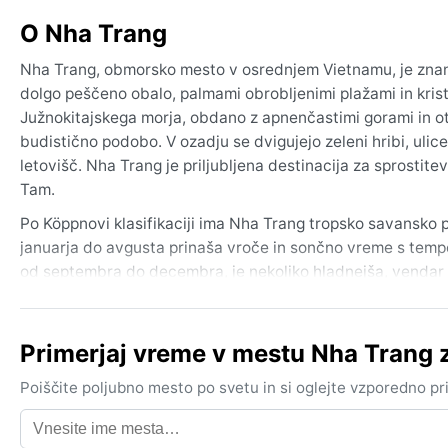
O Nha Trang
Nha Trang, obmorsko mesto v osrednjem Vietnamu, je znano po
dolgo peščeno obalo, palmami obrobljenimi plažami in krist
Južnokitajskega morja, obdano z apnenčastimi gorami in ot
budistično podobo. V ozadju se dvigujejo zeleni hribi, ulice
letovišč. Nha Trang je priljubljena destinacija za sprostite
Tam.
Po Köppnovi klasifikaciji ima Nha Trang tropsko savansko 
januarja do avgusta prinaša vroče in sončno vreme s tempe
od septembra do decembra, je nekoliko hladnejša, vendar
zlasti oktobra in novembra. V suhem obdobju je zrak suh 
je priporočljiva lahka obleka iz bombaža ali lana, zaščita 
Primerjaj vreme v mestu Nha Trang
Najboljši čas za obisk z vidika vremena je od februarja do 
Posebnost Nha Tranga so občasni tajfuni, ki lahko priza
Poiščite poljubno mesto po svetu in si oglejte vzporedno p
obilne padavine. V suhem obdobju je morje idealno za potapl
leto precejšnja, so vetrovi s morja pogosto osvežujoči. Nha 