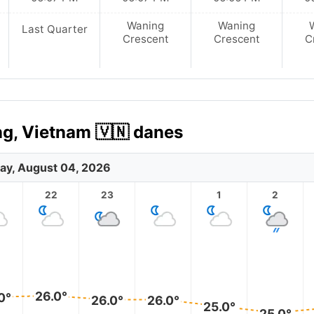
Waning
Waning
Last Quarter
Crescent
Crescent
C
g, Vietnam 🇻🇳 danes
ay, August 04, 2026
1
22
23
1
2
26.0°
0°
26.0°
26.0°
25.0°
25.0°