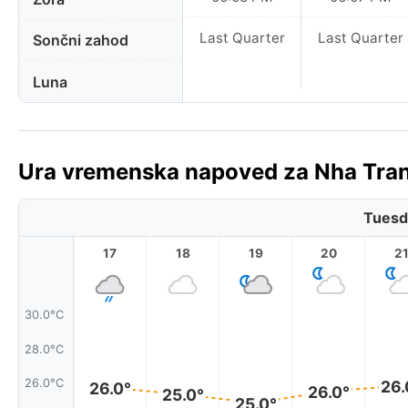
Last Quarter
Last Quarter
Sončni zahod
Luna
Ura vremenska napoved za Nha Tran
Tuesd
17
18
19
20
2
30.0°C
28.0°C
26.0°C
26.
26.0°
26.0°
25.0°
25.0°