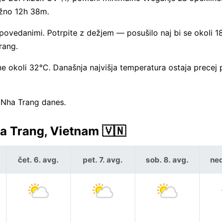
ižno 12h 38m.
vedanimi. Potrpite z dežjem — posušilo naj bi se okoli 18
rang.
 okoli 32°C. Današnja najvišja temperatura ostaja precej
 Nha Trang danes.
 Trang, Vietnam 🇻🇳
čet. 6. avg.
pet. 7. avg.
sob. 8. avg.
ned