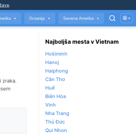
ržave
.
🌐
merika
Oceanija
Severna Amerika
▾
▼
▼
▼
Najboljša mesta v Vietnam
Hošiminh
Hanoj
Haiphong
Cần Thơ
 zraka.
Huế
vsem
Biên Hòa
Vinh
Nha Trang
Thủ Đức
Qui Nhon