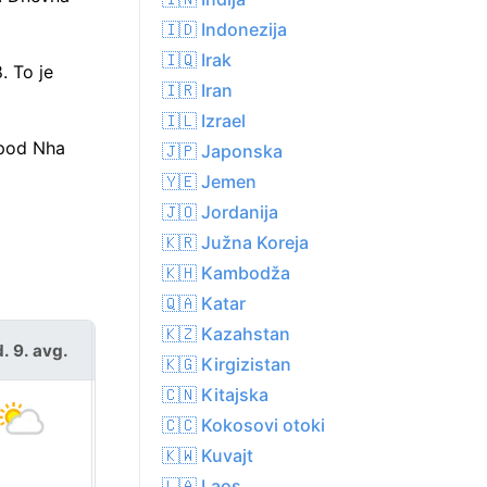
🇮🇩 Indonezija
🇮🇶 Irak
. To je
🇮🇷 Iran
🇮🇱 Izrael
 pod Nha
🇯🇵 Japonska
🇾🇪 Jemen
🇯🇴 Jordanija
🇰🇷 Južna Koreja
🇰🇭 Kambodža
🇶🇦 Katar
🇰🇿 Kazahstan
. 9. avg.
pon. 10. avg.
🇰🇬 Kirgizistan
🇨🇳 Kitajska
🇨🇨 Kokosovi otoki
🇰🇼 Kuvajt
🇱🇦 Laos