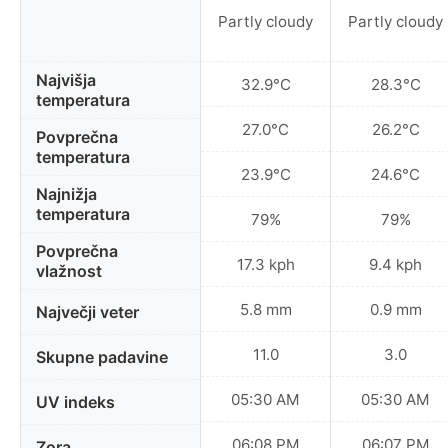
Partly cloudy
Partly cloudy
Najvišja
32.9°C
28.3°C
temperatura
27.0°C
26.2°C
Povprečna
temperatura
23.9°C
24.6°C
Najnižja
temperatura
79%
79%
Povprečna
17.3 kph
9.4 kph
vlažnost
5.8 mm
0.9 mm
Največji veter
11.0
3.0
Skupne padavine
05:30 AM
05:30 AM
UV indeks
06:08 PM
06:07 PM
Zora