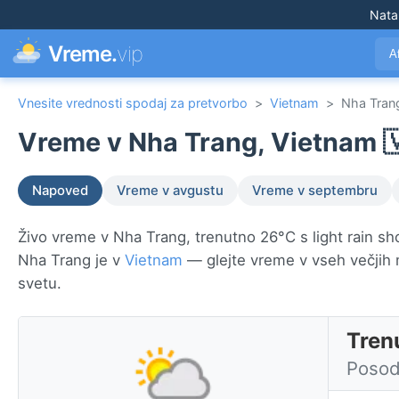
Nata
Vreme.
vip
A
Vnesite vrednosti spodaj za pretvorbo
>
Vietnam
>
Nha Tran
Vreme v Nha Trang, Vietnam 
Napoved
Vreme v avgustu
Vreme v septembru
Živo vreme v Nha Trang, trenutno 26°C s light rain sho
Nha Trang je v
Vietnam
— glejte vreme v vseh večjih
svetu.
Tren
Posod