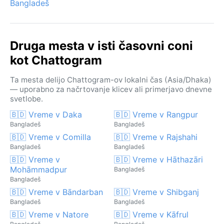
Bangladeš
Druga mesta v isti časovni coni
kot Chattogram
Ta mesta delijo Chattogram-ov lokalni čas (Asia/Dhaka)
— uporabno za načrtovanje klicev ali primerjavo dnevne
svetlobe.
🇧🇩 Vreme v Daka
🇧🇩 Vreme v Rangpur
Bangladeš
Bangladeš
🇧🇩 Vreme v Comilla
🇧🇩 Vreme v Rajshahi
Bangladeš
Bangladeš
🇧🇩 Vreme v
🇧🇩 Vreme v Hāthazāri
Mohāmmadpur
Bangladeš
Bangladeš
🇧🇩 Vreme v Bāndarban
🇧🇩 Vreme v Shibganj
Bangladeš
Bangladeš
🇧🇩 Vreme v Natore
🇧🇩 Vreme v Kāfrul