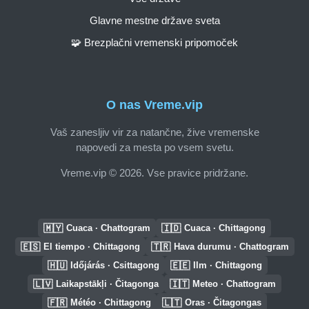
Glavne mestne države sveta
🧩 Brezplačni vremenski pripomoček
O nas Vreme.vip
Vaš zanesljiv vir za natančne, žive vremenske
napovedi za mesta po vsem svetu.
Vreme.vip © 2026. Vse pravice pridržane.
🇲🇾
🇮🇩
Cuaca · Chattogram
Cuaca · Chittagong
🇪🇸
🇹🇷
El tiempo · Chittagong
Hava durumu · Chattogram
🇭🇺
🇪🇪
Időjárás · Csittagong
Ilm · Chittagong
🇱🇻
🇮🇹
Laikapstākļi · Čitagonga
Meteo · Chattogram
🇫🇷
🇱🇹
Météo · Chittagong
Oras · Čitagongas