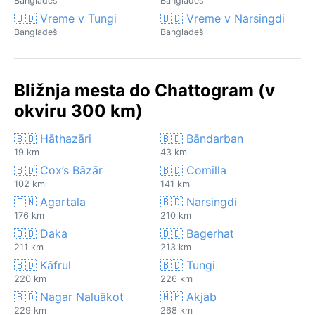
Bangladeš
Bangladeš
🇧🇩 Vreme v Tungi
🇧🇩 Vreme v Narsingdi
Bangladeš
Bangladeš
Bližnja mesta do Chattogram (v
okviru 300 km)
🇧🇩 Hāthazāri
🇧🇩 Bāndarban
19 km
43 km
🇧🇩 Cox’s Bāzār
🇧🇩 Comilla
102 km
141 km
🇮🇳 Agartala
🇧🇩 Narsingdi
176 km
210 km
🇧🇩 Daka
🇧🇩 Bagerhat
211 km
213 km
🇧🇩 Kāfrul
🇧🇩 Tungi
220 km
226 km
🇧🇩 Nagar Naluākot
🇲🇲 Akjab
229 km
268 km