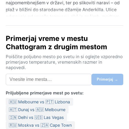
najpomembnejšem v državi, ter po slikoviti naravi – od
plaž v bližini do starodavne džamije Anderkilla. Ulice
odmevajo od vrveža trgovcev, rikš in začimb, medtem
ko se v ozadju dvigajo zeleni hribi. Chattogram je srce
bangladeške trgovine, vendar ponuja tudi mirne
Primerjaj vreme v mestu
kotičke, kot so obrežje reke Karnaphuli in zgodovinske
soseske.
Chattogram z drugim mestom
Podnebje je po Köppnu Am, tropsko monsunsko.
Poiščite poljubno mesto po svetu in si oglejte vzporedno
Poletja so vroča in izjemno vlažna, s temperaturami
primerjavo temperature, vremenskih razmer in
napovedi.
okoli 30 °C, med monsunom od junija do oktobra pa
pade ogromno dežja – včasih tudi več kot 2500 mm
Primerjaj →
na leto. Zime so tople in suhe, od novembra do
februarja, s temperaturami med 15 in 25 °C. Vlažnost
Priljubljene primerjave mest po svetu:
je skoraj vedno visoka, zato so lahka oblačila iz
🇦🇺 Melbourne vs 🇵🇹 Lizbona
bombaža nujna; v monsunu ne sme manjkati
nepremočljiva jakna. Poplave so pogoste, zlasti v
🇦🇹 Dunaj vs 🇦🇺 Melbourne
nižjih predelih.
🇮🇳 Delhi vs 🇺🇸 Las Vegas
🇷🇺 Moskva vs 🇿🇦 Cape Town
Najboljši čas za obisk je od novembra do februarja, ko