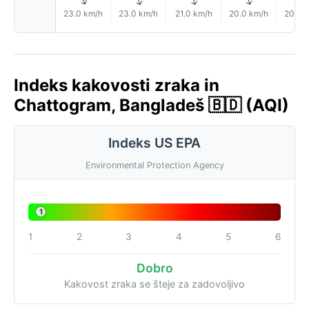
↑
↑
↑
↑
23.0 km/h
23.0 km/h
21.0 km/h
20.0 km/h
20.0 
Indeks kakovosti zraka in
Chattogram, Bangladeš 🇧🇩 (AQI)
Indeks US EPA
Environmental Protection Agency
1
1
2
3
4
5
6
Dobro
Kakovost zraka se šteje za zadovoljivo