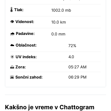
🌡️
Tlak:
1002.0 mb
👁️
Videnost:
10.0 km
🌧️
Padavine:
0.0 mm
☁️
Oblačnost:
72%
☀️
UV indeks:
4.0
🌅
Zora:
05:27 AM
🌇
Sončni zahod:
06:29 PM
Kakšno je vreme v Chattogram