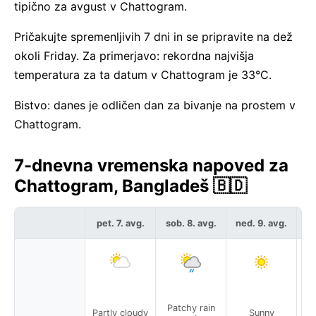
tipično za avgust v Chattogram.
Pričakujte spremenljivih 7 dni in se pripravite na dež
okoli Friday. Za primerjavo: rekordna najvišja
temperatura za ta datum v Chattogram je 33°C.
Bistvo: danes je odličen dan za bivanje na prostem v
Chattogram.
7-dnevna vremenska napoved za
Chattogram, Bangladeš 🇧🇩
pet. 7. avg.
sob. 8. avg.
ned. 9. avg.
po
Patchy rain
P
Partly cloudy
Sunny