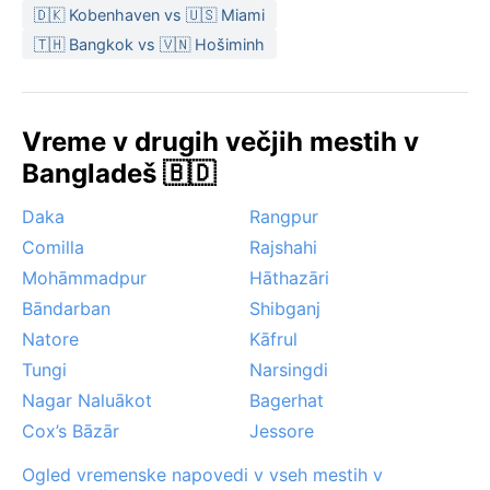
je podnebje najbolj prijetno – sončno, sveže in brez
🇩🇰 Kobenhaven vs 🇺🇸 Miami
obilnega dežja. Pomemben pojav so cikloni v
🇹🇭 Bangkok vs 🇻🇳 Hošiminh
Bengalskem zalivu, ki lahko prizadenejo mesto med
aprilom in decembrom, zlasti v prehodnih mesecih.
Megla je redka, a v zimskih jutrih lahko za kratek čas
Vreme v drugih večjih mestih v
zastre pristanišče. Chattogram je mesto kontrastov –
Bangladeš 🇧🇩
bučno in mirno, tropsko in živahno.
Daka
Rangpur
Comilla
Rajshahi
Mohāmmadpur
Hāthazāri
Bāndarban
Shibganj
Natore
Kāfrul
Tungi
Narsingdi
Nagar Naluākot
Bagerhat
Cox’s Bāzār
Jessore
Ogled vremenske napovedi v vseh mestih v