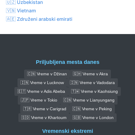
🇺🇿 Uzbekistan
🇻🇳 Vietnam
🇦🇪 Združeni arabski emirati
Priljubljena mesta danes
🇨🇳 Vreme v Džinan
🇬🇭 Vreme v Akra
🇮🇳 Vreme v Lucknow
🇮🇳 Vreme v Vadodara
🇪🇹 Vreme v Adis Abeba
🇹🇼 Vreme v Kaohsiung
🇯🇵 Vreme v Tokio
🇨🇳 Vreme v Lianyungang
🇹🇷 Vreme v Carigrad
🇨🇳 Vreme v Peking
🇸🇩 Vreme v Khartoum
🇬🇧 Vreme v London
Vremenski ekstremi