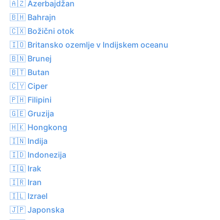
🇦🇿 Azerbajdžan
🇧🇭 Bahrajn
🇨🇽 Božični otok
🇮🇴 Britansko ozemlje v Indijskem oceanu
🇧🇳 Brunej
🇧🇹 Butan
🇨🇾 Ciper
🇵🇭 Filipini
🇬🇪 Gruzija
🇭🇰 Hongkong
🇮🇳 Indija
🇮🇩 Indonezija
🇮🇶 Irak
🇮🇷 Iran
🇮🇱 Izrael
🇯🇵 Japonska