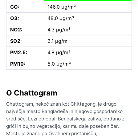
CO:
146.0 µg/m³
O3:
48.0 µg/m³
NO2:
4.3 µg/m³
SO2:
2.1 µg/m³
PM2.5:
4.8 µg/m³
PM10:
5.0 µg/m³
O Chattogram
Chattogram, nekoč znan kot Chittagong, je drugo
največje mesto Bangladeša in njegovo gospodarsko
središče. Leži ob obali Bengalskega zaliva, obdano z
griči in bujno vegetacijo, kar mu daje poseben čar.
Mesto je znano po živahnem pristanišču,