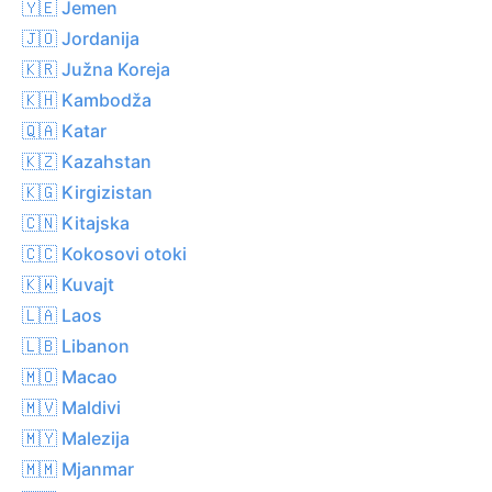
🇾🇪 Jemen
🇯🇴 Jordanija
🇰🇷 Južna Koreja
🇰🇭 Kambodža
🇶🇦 Katar
🇰🇿 Kazahstan
🇰🇬 Kirgizistan
🇨🇳 Kitajska
🇨🇨 Kokosovi otoki
🇰🇼 Kuvajt
🇱🇦 Laos
🇱🇧 Libanon
🇲🇴 Macao
🇲🇻 Maldivi
🇲🇾 Malezija
🇲🇲 Mjanmar