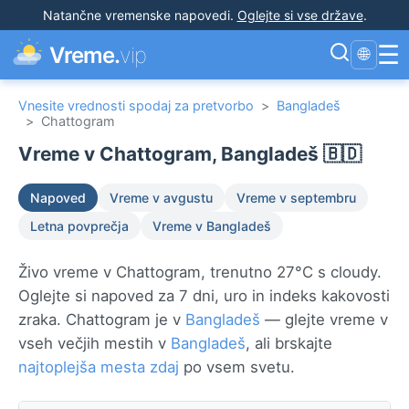
Natančne vremenske napovedi
.
Oglejte si vse države
.
☰
Vreme.
vip
🌐
Vnesite vrednosti spodaj za pretvorbo
>
Bangladeš
>
Chattogram
Vreme v Chattogram, Bangladeš 🇧🇩
Napoved
Vreme v avgustu
Vreme v septembru
Letna povprečja
Vreme v Bangladeš
Živo vreme v Chattogram, trenutno 27°C s cloudy.
Oglejte si napoved za 7 dni, uro in indeks kakovosti
zraka. Chattogram je v
Bangladeš
— glejte vreme v
vseh večjih mestih v
Bangladeš
, ali brskajte
najtoplejša mesta zdaj
po vsem svetu.