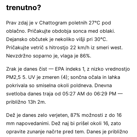
trenutno?
Prav zdaj je v Chattogram poletnih 27°C pod
oblačno. Pričakujte obdobja sonca med oblaki.
Dejansko občutek je nekoliko višji pri 30°C.
Pričakujte vetrič s hitrostjo 22 km/h iz smeri west.
Nevzdržno soparno je, vlaga je 86%.
Zrak je danes čist — EPA indeks 1, z nizko vrednostjo
PM2,5 5. UV je zmeren (4); sončna očala in lahka
pokrivala so smiselna okoli poldneva. Dnevna
svetloba danes traja od 05:27 AM do 06:29 PM —
približno 13h 2m.
Dež je danes zelo verjeten, 87% možnosti z do 16
mm napovedanimi. Dež naj bi prišel okoli 16, zato
opravite zunanje načrte pred tem. Danes je približno