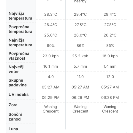
nearby
Najvišja
28.3°C
29.4°C
29.4°C
temperatura
26.4°C
27.5°C
27.8°C
Povprečna
temperatura
25.0°C
26.0°C
26.2°C
Najnižja
temperatura
90%
86%
85%
Povprečna
23.0 kph
25.2 kph
18.0 kph
vlažnost
16.1 mm
5.7 mm
1.4 mm
Največji
veter
4.0
11.0
12.0
Skupne
padavine
05:27 AM
05:27 AM
05:27 AM
0
UV indeks
06:29 PM
06:29 PM
06:28 PM
Zora
Waning
Waning
Waning
N
Crescent
Crescent
Crescent
Sončni
zahod
Luna