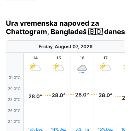
Ura vremenska napoved za
Chattogram, Bangladeš 🇧🇩 danes
Friday, August 07, 2026
14
15
16
17
1
31.0°C
29.0°C
28.0°
28.0°
28.0°
28.0°
28.
28.0°C
26.0°C
24.0°C
15% Dež
14% Dež
0.3 mm
15% Dež
16% 