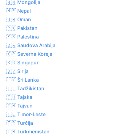
🇲🇳 Mongolija
🇳🇵 Nepal
🇴🇲 Oman
🇵🇰 Pakistan
🇵🇸 Palestina
🇸🇦 Saudova Arabija
🇰🇵 Severna Koreja
🇸🇬 Singapur
🇸🇾 Sirija
🇱🇰 Šri Lanka
🇹🇯 Tadžikistan
🇹🇭 Tajska
🇹🇼 Tajvan
🇹🇱 Timor-Leste
🇹🇷 Turčija
🇹🇲 Turkmenistan