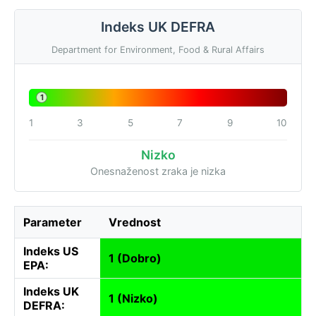
Indeks UK DEFRA
Department for Environment, Food & Rural Affairs
1
1
3
5
7
9
10
Nizko
Onesnaženost zraka je nizka
Parameter
Vrednost
Indeks US
1 (Dobro)
EPA:
Indeks UK
1 (Nizko)
DEFRA: