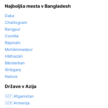
Najboljša mesta v Bangladesh
Daka
Chattogram
Rangpur
Comilla
Rajshahi
Mohāmmadpur
Hāthazāri
Bāndarban
Shibganj
Natore
Države v Azija
🇦🇫 Afganistan
🇦🇲 Armenija