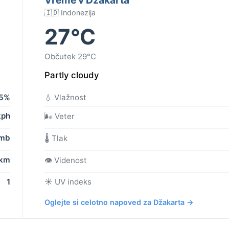
🇮🇩 Indonezija
27°C
Občutek 29°C
Partly cloudy
5%
💧 Vlažnost
kph
🌬️ Veter
 mb
🌡️ Tlak
 km
👁️ Videnost
1
☀️ UV indeks
Oglejte si celotno napoved za Džakarta →