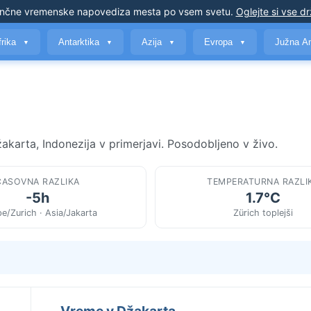
nčne vremenske napovedi
za mesta po vsem svetu
.
Oglejte si vse d
frika
Antarktika
Azija
Evropa
Južna A
▼
▼
▼
▼
akarta, Indonezija v primerjavi. Posodobljeno v živo.
ČASOVNA RAZLIKA
TEMPERATURNA RAZLI
-5h
1.7°C
e/Zurich · Asia/Jakarta
Zürich toplejši
Vreme v Džakarta