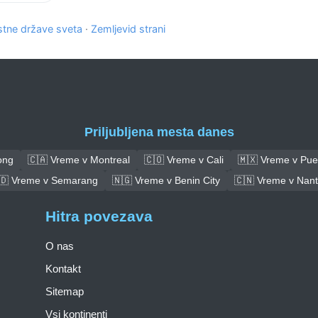
tne države sveta
·
Zemljevid strani
Priljubljena mesta danes
ong
🇨🇦 Vreme v Montreal
🇨🇴 Vreme v Cali
🇲🇽 Vreme v Pue
🇩 Vreme v Semarang
🇳🇬 Vreme v Benin City
🇨🇳 Vreme v Nan
Hitra povezava
O nas
Kontakt
Sitemap
Vsi kontinenti