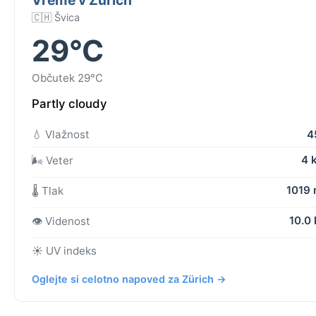
🇨🇭 Švica
29°C
Občutek 29°C
Partly cloudy
💧 Vlažnost
4
4 
🌬️ Veter
1019
🌡️ Tlak
10.0
👁️ Videnost
☀️ UV indeks
Oglejte si celotno napoved za Zürich →