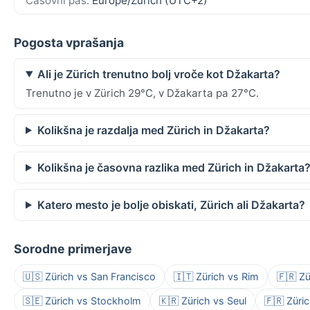
Časovni pas:
Europe/Zurich (UTC+2)
Pogosta vprašanja
Ali je Zürich trenutno bolj vroče kot Džakarta?
Trenutno je v Zürich 29°C, v Džakarta pa 27°C.
Kolikšna je razdalja med Zürich in Džakarta?
Kolikšna je časovna razlika med Zürich in Džakarta
Katero mesto je bolje obiskati, Zürich ali Džakarta?
Sorodne primerjave
🇺🇸 Zürich vs San Francisco
🇮🇹 Zürich vs Rim
🇫🇷 Zü
🇸🇪 Zürich vs Stockholm
🇰🇷 Zürich vs Seul
🇫🇷 Züric