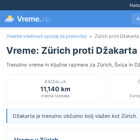
Nata
Vreme.
vip
A
Vnesite vrednosti spodaj za pretvorbo
>
Zürich proti Džakarta
Vreme: Zürich proti Džakarta
Trenutno vreme in ključne razmere za Zürich, Švica in Dž
RAZDALJA
11,140 km
zračna razdalja
Europ
Džakarta je trenutno občutno bolj vlažen kot Zürich.
Vreme v Zürich