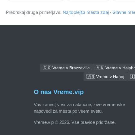
Prebrskaj druge primerjave:
Najtoplejša mesta zdaj
·
Glavne mes
🇨🇬 Vreme v Brazzaville
🇻🇳 Vreme v Haiph
🇻🇳 Vreme v Hanoj
🇮
O nas Vreme.vip
Vaš zanesljiv vir za natančne, žive vremenske
napovedi za mesta po vsem svetu.
Vreme.vip © 2026. Vse pravice pridržane.