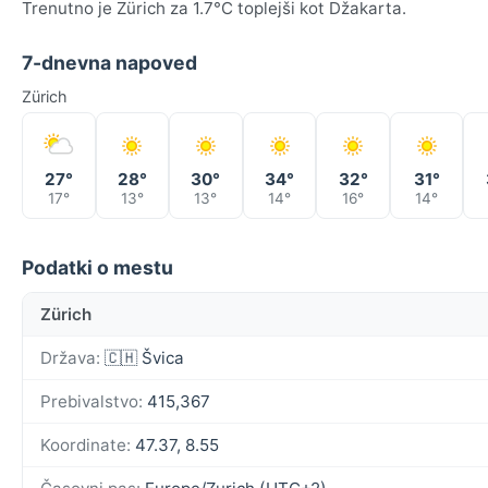
Trenutno je Zürich za 1.7°C toplejši kot Džakarta.
7-dnevna napoved
Zürich
27°
28°
30°
34°
32°
31°
17°
13°
13°
14°
16°
14°
Podatki o mestu
Zürich
Država:
🇨🇭 Švica
Prebivalstvo:
415,367
Koordinate:
47.37, 8.55