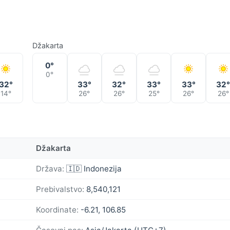
Džakarta
0°
0°
32°
33°
32°
33°
33°
32
14°
26°
26°
25°
26°
26°
Džakarta
Država:
🇮🇩 Indonezija
Prebivalstvo:
8,540,121
Koordinate:
-6.21, 106.85