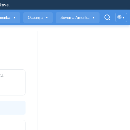
ržave
.
🌐
merika
Oceanija
Severna Amerika
▾
▼
▼
▼
KA