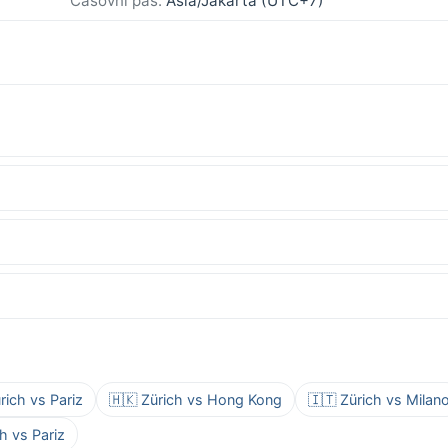
Časovni pas:
Asia/Jakarta (UTC+7)
?
rich vs Pariz
🇭🇰 Zürich vs Hong Kong
🇮🇹 Zürich vs Milan
h vs Pariz