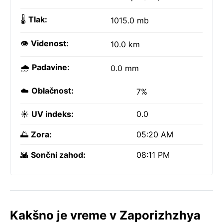
🌡️
Tlak:
1015.0 mb
👁️
Videnost:
10.0 km
🌧️
Padavine:
0.0 mm
☁️
Oblačnost:
7%
☀️
UV indeks:
0.0
🌅
Zora:
05:20 AM
🌇
Sončni zahod:
08:11 PM
Kakšno je vreme v Zaporizhzhya