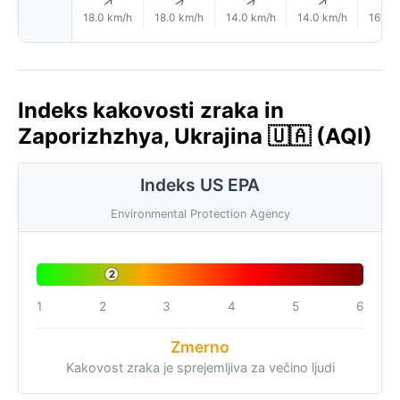
↑
↑
↑
↑
18.0 km/h
18.0 km/h
14.0 km/h
14.0 km/h
16.0 
Indeks kakovosti zraka in
Zaporizhzhya, Ukrajina 🇺🇦 (AQI)
Indeks US EPA
Environmental Protection Agency
2
1
2
3
4
5
6
Zmerno
Kakovost zraka je sprejemljiva za večino ljudi