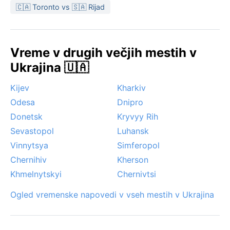
zaradi vročine naporno, zima pa mrzla in snežena, a
🇨🇦 Toronto vs 🇸🇦 Rijad
ponuja drugačen čar – sprehode po zamrznjenem
Dnepru in božične sejme. Zaporizhzhja ni območje
tropskih ciklonov ali saharskega vetra, a občasne
Vreme v drugih večjih mestih v
močne nevihte s točo in dolgotrajne snežne odeje so
Ukrajina 🇺🇦
del njene podnebne zgodbe.
Kijev
Kharkiv
Odesa
Dnipro
Donetsk
Kryvyy Rih
Sevastopol
Luhansk
Vinnytsya
Simferopol
Chernihiv
Kherson
Khmelnytskyi
Chernivtsi
Ogled vremenske napovedi v vseh mestih v Ukrajina