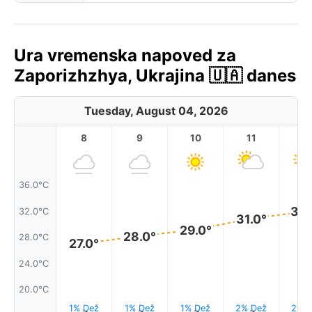
Ura vremenska napoved za
Zaporizhzhya, Ukrajina 🇺🇦 danes
Tuesday, August 04, 2026
8
9
10
11
1
36.0°C
32.
32.0°C
31.0°
29.0°
28.0°
28.0°C
27.0°
24.0°C
20.0°C
1% Dež
1% Dež
1% Dež
2% Dež
2% D