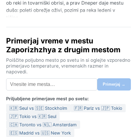
ob reki in tovarniški obrisi, a prav Dneper daje mestu
dušo: poleti obrežje oživi, pozimi pa reka ledeni v
tišino.
Podnebje je po Köppnu Dfa – celinsko z vročimi poletji
in mrzlimi zimami. Julija živo srebro pogosto preseže
Primerjaj vreme v mestu
30 °C, zrak pa je zaradi vlage iz reke soparen. Zime so
Zaporizhzhya z drugim mestom
trde: januarja temperatura pade pod –5 °C, sneg
pogosto pobeli ulice, ledeni vetrovi pa silijo v tople
Poiščite poljubno mesto po svetu in si oglejte vzporedno
plasti. Pomlad in jesen sta kratki, a prijetni – aprila in
primerjavo temperature, vremenskih razmer in
napovedi.
oktobra se temperature gibljejo okoli 10–15 °C.
Vlažnost je precejšnja vse leto, zato so poletne
Primerjaj →
nevihte pogoste, pozimi pa megla ob Dnepru včasih
zakrije pogled na mostove. Pri pakiranju naj bodo v
Priljubljene primerjave mest po svetu:
poletnih mesecih lahka oblačila in dežnik, pozimi pa
🇰🇷 Seul vs 🇸🇪 Stockholm
🇫🇷 Pariz vs 🇯🇵 Tokio
topla zimska jakna, kapa in nepremočljivi čevlji.
🇯🇵 Tokio vs 🇰🇷 Seul
Najboljši čas za obisk sta pozna pomlad (maj–junij) in
🇨🇦 Toronto vs 🇳🇱 Amsterdam
zgodnja jesen (september–oktober), ko so
🇪🇸 Madrid vs 🇺🇸 New York
temperature zmerne in dežja manj. Poletje je lahko