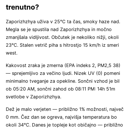
trenutno?
Zaporizhzhya uživa v 25°C ta čas, smoky haze nad.
Megla se je spustila nad Zaporizhzhya in močno
zmanjšala vidljivost. Občutek je nekoliko nižji, okoli
23°C. Stalen vetrič piha s hitrostjo 15 km/h iz smeri
west.
Kakovost zraka je zmerna (EPA indeks 2, PM2,5 38)
— sprejemljivo za večino ljudi. Nizek UV (0) pomeni
minimalno tveganje za opekline. Sončni vzhod je bil
ob 05:20 AM, sončni zahod ob 08:11 PM: 14h 51m
svetlobe v Zaporizhzhya.
Dež je malo verjeten — približno 1% možnosti, največ
0 mm. Čez dan se ogreva, najvišja temperatura bo
okoli 34°C. Danes je topleje kot običajno — približno