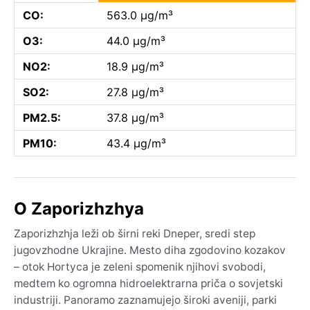
CO:
563.0 µg/m³
O3:
44.0 µg/m³
NO2:
18.9 µg/m³
SO2:
27.8 µg/m³
PM2.5:
37.8 µg/m³
PM10:
43.4 µg/m³
O Zaporizhzhya
Zaporizhzhja leži ob širni reki Dneper, sredi step
jugovzhodne Ukrajine. Mesto diha zgodovino kozakov
– otok Hortyca je zeleni spomenik njihovi svobodi,
medtem ko ogromna hidroelektrarna priča o sovjetski
industriji. Panoramo zaznamujejo široki aveniji, parki