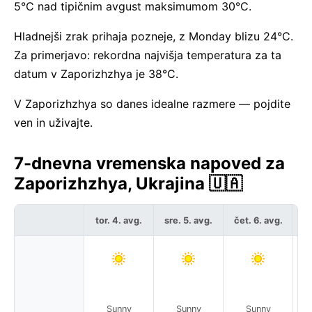
5°C nad tipičnim avgust maksimumom 30°C.
Hladnejši zrak prihaja pozneje, z Monday blizu 24°C.
Za primerjavo: rekordna najvišja temperatura za ta
datum v Zaporizhzhya je 38°C.
V Zaporizhzhya so danes idealne razmere — pojdite
ven in uživajte.
7-dnevna vremenska napoved za
Zaporizhzhya, Ukrajina 🇺🇦
tor. 4. avg.
sre. 5. avg.
čet. 6. avg.
pe
Sunny
Sunny
Sunny