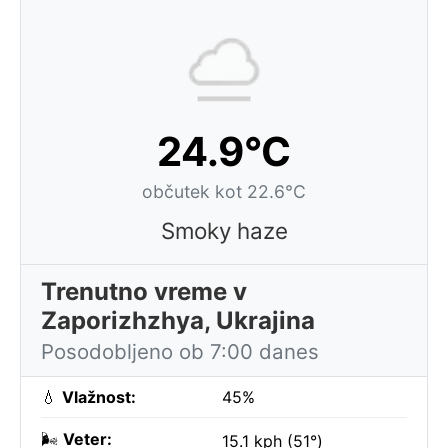
24.9°C
občutek kot 22.6°C
Smoky haze
Trenutno vreme v
Zaporizhzhya, Ukrajina
Posodobljeno ob 7:00 danes
💧
Vlažnost:
45%
🌬️
Veter:
15.1 kph (51°)