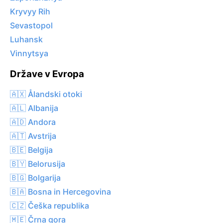
Kryvyy Rih
Sevastopol
Luhansk
Vinnytsya
Države v Evropa
🇦🇽 Ålandski otoki
🇦🇱 Albanija
🇦🇩 Andora
🇦🇹 Avstrija
🇧🇪 Belgija
🇧🇾 Belorusija
🇧🇬 Bolgarija
🇧🇦 Bosna in Hercegovina
🇨🇿 Češka republika
🇲🇪 Črna gora