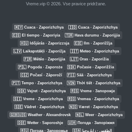
Vreme.vip © 2026. Vse pravice pridržane.
🇲🇾
🇮🇩
Cuaca · Zaporizhzhya
Cuaca · Zaporizhzhya
🇪🇸
🇹🇷
El tiempo · Zaporiyia
Hava durumu · Zaporijjia
🇭🇺
🇪🇪
Időjárás · Zaporizzsja
Ilm · Zaporižžja
🇱🇻
🇮🇹
Laikapstākļi · Zaporižja
Meteo · Zaporizhzhya
🇫🇷
🇱🇹
Météo · Zaporijjia
Oras · Zaporižia
🇵🇱
🇸🇰
Pogoda · Zaporoże
Počasie · Zaporižžia
🇨🇿
🇫🇮
Počasí · Záporoží
Sää · Zaporizhzhya
🇵🇹
🇻🇳
Tempo · Zaporizhzhya
Thời tiết · Zaporizhzhya
🇩🇰
🇷🇸
Vejret · Zaporizhzhya
Vreme · Запорожје
🇸🇮
🇷🇴
Vreme · Zaporizhzhya
Vremea · Zaporizhzhya
🇸🇪
🇳🇴
Vädret · Zaporizhzhya
Været · Zaporizhzhya
🇬🇧🇺🇸
🇳🇱
Weather · Alexandrovsk
Weer · Zaporizhzhya
🇩🇪
🇺🇦
Wetter · Saporoshje
Погода · Запоріжжя
🇷🇺
🇸🇦
Погода · Запорожье
الطقس · زاباروجيا