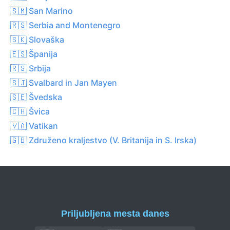
🇸🇲 San Marino
🇷🇸 Serbia and Montenegro
🇸🇰 Slovaška
🇪🇸 Španija
🇷🇸 Srbija
🇸🇯 Svalbard in Jan Mayen
🇸🇪 Švedska
🇨🇭 Švica
🇻🇦 Vatikan
🇬🇧 Združeno kraljestvo (V. Britanija in S. Irska)
Priljubljena mesta danes