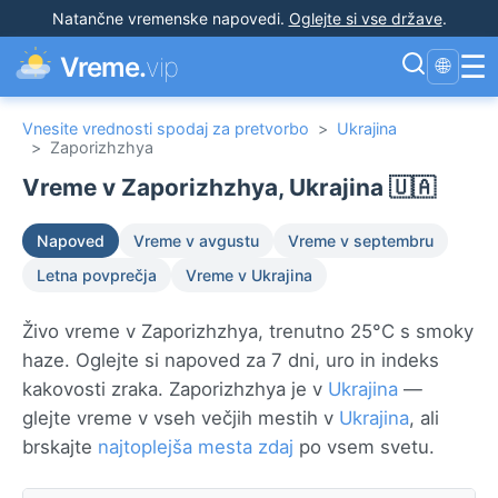
Natančne vremenske napovedi
.
Oglejte si vse države
.
☰
Vreme.
vip
🌐
Vnesite vrednosti spodaj za pretvorbo
>
Ukrajina
>
Zaporizhzhya
Vreme v Zaporizhzhya, Ukrajina 🇺🇦
Napoved
Vreme v avgustu
Vreme v septembru
Letna povprečja
Vreme v Ukrajina
Živo vreme v Zaporizhzhya, trenutno 25°C s smoky
haze. Oglejte si napoved za 7 dni, uro in indeks
kakovosti zraka. Zaporizhzhya je v
Ukrajina
—
glejte vreme v vseh večjih mestih v
Ukrajina
, ali
brskajte
najtoplejša mesta zdaj
po vsem svetu.