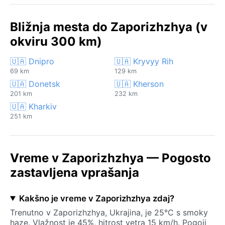
Bližnja mesta do Zaporizhzhya (v
okviru 300 km)
🇺🇦 Dnipro
🇺🇦 Kryvyy Rih
69 km
129 km
🇺🇦 Donetsk
🇺🇦 Kherson
201 km
232 km
🇺🇦 Kharkiv
251 km
Vreme v Zaporizhzhya — Pogosto
zastavljena vprašanja
Kakšno je vreme v Zaporizhzhya zdaj?
Trenutno v Zaporizhzhya, Ukrajina, je 25°C s smoky
haze. Vlažnost je 45%, hitrost vetra 15 km/h. Pogoji