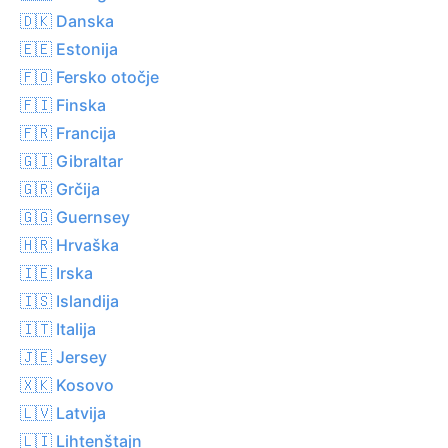
🇩🇰 Danska
🇪🇪 Estonija
🇫🇴 Fersko otočje
🇫🇮 Finska
🇫🇷 Francija
🇬🇮 Gibraltar
🇬🇷 Grčija
🇬🇬 Guernsey
🇭🇷 Hrvaška
🇮🇪 Irska
🇮🇸 Islandija
🇮🇹 Italija
🇯🇪 Jersey
🇽🇰 Kosovo
🇱🇻 Latvija
🇱🇮 Lihtenštajn