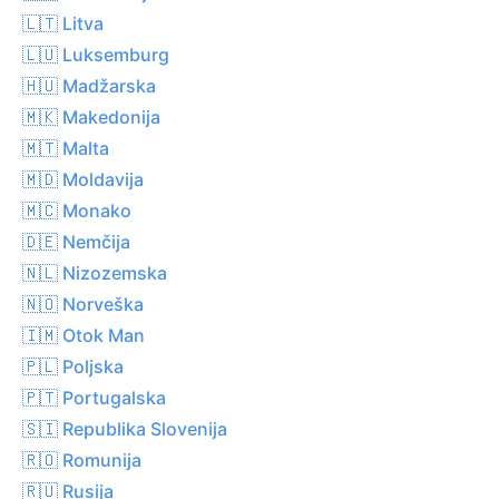
🇱🇹 Litva
🇱🇺 Luksemburg
🇭🇺 Madžarska
🇲🇰 Makedonija
🇲🇹 Malta
🇲🇩 Moldavija
🇲🇨 Monako
🇩🇪 Nemčija
🇳🇱 Nizozemska
🇳🇴 Norveška
🇮🇲 Otok Man
🇵🇱 Poljska
🇵🇹 Portugalska
🇸🇮 Republika Slovenija
🇷🇴 Romunija
🇷🇺 Rusija