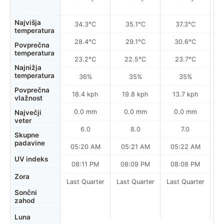
Najvišja
34.3°C
35.1°C
37.3°C
temperatura
28.4°C
29.1°C
30.6°C
Povprečna
temperatura
23.2°C
22.5°C
23.7°C
Najnižja
temperatura
36%
35%
35%
Povprečna
18.4 kph
19.8 kph
13.7 kph
vlažnost
0.0 mm
0.0 mm
0.0 mm
Največji
veter
6.0
8.0
7.0
Skupne
padavine
05:20 AM
05:21 AM
05:22 AM
0
UV indeks
08:11 PM
08:09 PM
08:08 PM
Zora
Last Quarter
Last Quarter
Last Quarter
Sončni
zahod
Luna