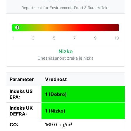
Department for Environment, Food & Rural Affairs
1
1
3
5
7
9
10
Nizko
Onesnaženost zraka je nizka
Parameter
Vrednost
Indeks US
1 (Dobro)
EPA:
Indeks UK
1 (Nizko)
DEFRA:
CO:
169.0 µg/m³