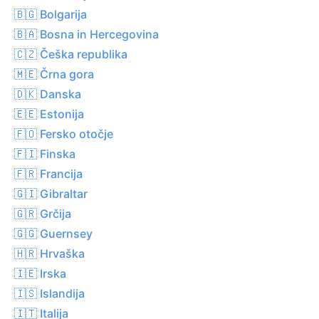
🇧🇬 Bolgarija
🇧🇦 Bosna in Hercegovina
🇨🇿 Češka republika
🇲🇪 Črna gora
🇩🇰 Danska
🇪🇪 Estonija
🇫🇴 Fersko otočje
🇫🇮 Finska
🇫🇷 Francija
🇬🇮 Gibraltar
🇬🇷 Grčija
🇬🇬 Guernsey
🇭🇷 Hrvaška
🇮🇪 Irska
🇮🇸 Islandija
🇮🇹 Italija