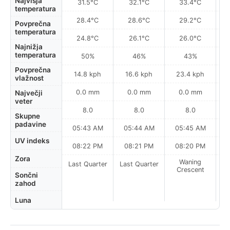
Najvišja
31.5°C
32.1°C
33.4°C
temperatura
28.4°C
28.6°C
29.2°C
Povprečna
temperatura
24.8°C
26.1°C
26.0°C
Najnižja
temperatura
50%
46%
43%
Povprečna
14.8 kph
16.6 kph
23.4 kph
vlažnost
0.0 mm
0.0 mm
0.0 mm
Največji
veter
8.0
8.0
8.0
Skupne
padavine
05:43 AM
05:44 AM
05:45 AM
0
UV indeks
08:22 PM
08:21 PM
08:20 PM
Zora
Waning
Last Quarter
Last Quarter
Crescent
Sončni
zahod
Luna