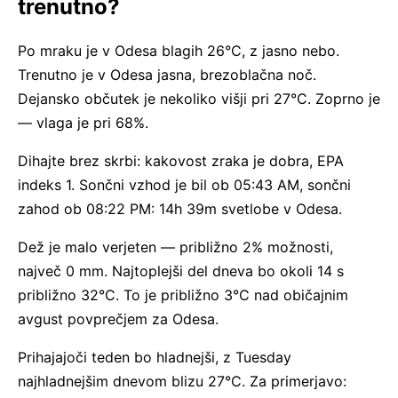
trenutno?
Po mraku je v Odesa blagih 26°C, z jasno nebo.
Trenutno je v Odesa jasna, brezoblačna noč.
Dejansko občutek je nekoliko višji pri 27°C. Zoprno je
— vlaga je pri 68%.
Dihajte brez skrbi: kakovost zraka je dobra, EPA
indeks 1. Sončni vzhod je bil ob 05:43 AM, sončni
zahod ob 08:22 PM: 14h 39m svetlobe v Odesa.
Dež je malo verjeten — približno 2% možnosti,
največ 0 mm. Najtoplejši del dneva bo okoli 14 s
približno 32°C. To je približno 3°C nad običajnim
avgust povprečjem za Odesa.
Prihajajoči teden bo hladnejši, z Tuesday
najhladnejšim dnevom blizu 27°C. Za primerjavo: