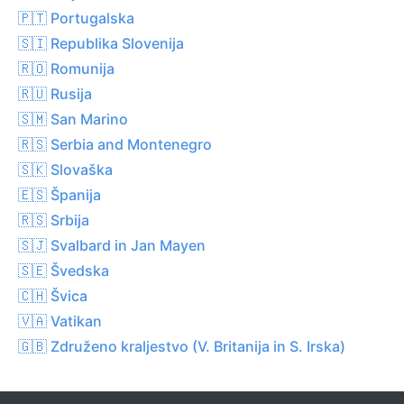
🇵🇹 Portugalska
🇸🇮 Republika Slovenija
🇷🇴 Romunija
🇷🇺 Rusija
🇸🇲 San Marino
🇷🇸 Serbia and Montenegro
🇸🇰 Slovaška
🇪🇸 Španija
🇷🇸 Srbija
🇸🇯 Svalbard in Jan Mayen
🇸🇪 Švedska
🇨🇭 Švica
🇻🇦 Vatikan
🇬🇧 Združeno kraljestvo (V. Britanija in S. Irska)