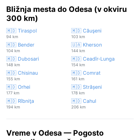
Bližnja mesta do Odesa (v okviru
300 km)
🇲🇩 Tiraspol
🇲🇩 Căuşeni
94 km
103 km
🇲🇩 Bender
🇺🇦 Kherson
104 km
144 km
🇲🇩 Dubosari
🇲🇩 Ceadîr-Lunga
148 km
154 km
🇲🇩 Chisinau
🇲🇩 Comrat
155 km
161 km
🇲🇩 Orhei
🇲🇩 Strășeni
177 km
178 km
🇲🇩 Rîbniţa
🇲🇩 Cahul
194 km
206 km
Vreme v Odesa — Pogosto