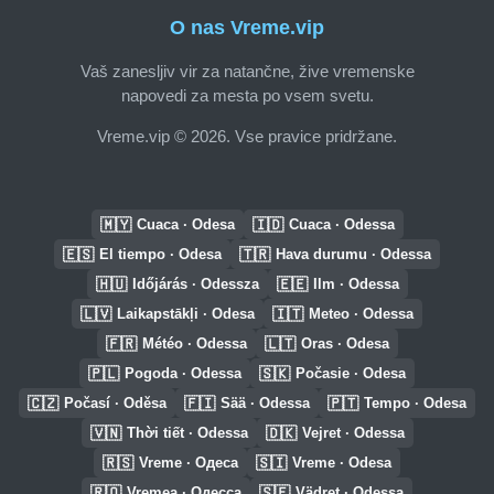
O nas Vreme.vip
Vaš zanesljiv vir za natančne, žive vremenske
napovedi za mesta po vsem svetu.
Vreme.vip © 2026. Vse pravice pridržane.
🇲🇾
🇮🇩
Cuaca · Odesa
Cuaca · Odessa
🇪🇸
🇹🇷
El tiempo · Odesa
Hava durumu · Odessa
🇭🇺
🇪🇪
Időjárás · Odessza
Ilm · Odessa
🇱🇻
🇮🇹
Laikapstākļi · Odesa
Meteo · Odessa
🇫🇷
🇱🇹
Météo · Odessa
Oras · Odesa
🇵🇱
🇸🇰
Pogoda · Odessa
Počasie · Odesa
🇨🇿
🇫🇮
🇵🇹
Počasí · Oděsa
Sää · Odessa
Tempo · Odesa
🇻🇳
🇩🇰
Thời tiết · Odessa
Vejret · Odessa
🇷🇸
🇸🇮
Vreme · Одеса
Vreme · Odesa
🇷🇴
🇸🇪
Vremea · Одесса
Vädret · Odessa