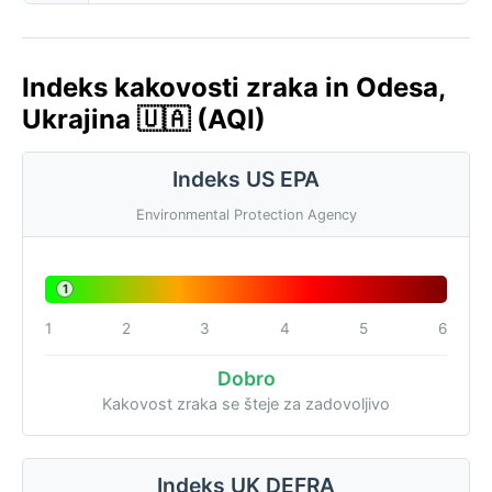
Indeks kakovosti zraka in Odesa,
Ukrajina 🇺🇦 (AQI)
Indeks US EPA
Environmental Protection Agency
1
1
2
3
4
5
6
Dobro
Kakovost zraka se šteje za zadovoljivo
Indeks UK DEFRA