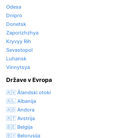
Odesa
Dnipro
Donetsk
Zaporizhzhya
Kryvyy Rih
Sevastopol
Luhansk
Vinnytsya
Države v Evropa
🇦🇽 Ålandski otoki
🇦🇱 Albanija
🇦🇩 Andora
🇦🇹 Avstrija
🇧🇪 Belgija
🇧🇾 Belorusija