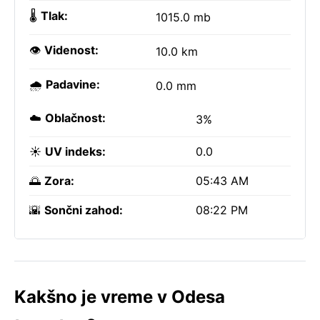
🌡️
Tlak:
1015.0 mb
👁️
Videnost:
10.0 km
🌧️
Padavine:
0.0 mm
☁️
Oblačnost:
3%
☀️
UV indeks:
0.0
🌅
Zora:
05:43 AM
🌇
Sončni zahod:
08:22 PM
Kakšno je vreme v Odesa