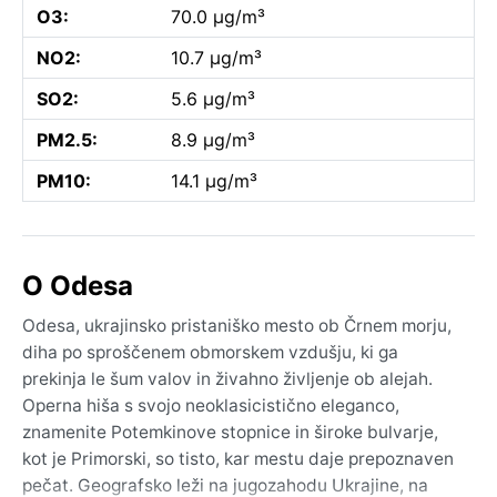
O3:
70.0 µg/m³
NO2:
10.7 µg/m³
SO2:
5.6 µg/m³
PM2.5:
8.9 µg/m³
PM10:
14.1 µg/m³
O Odesa
Odesa, ukrajinsko pristaniško mesto ob Črnem morju,
diha po sproščenem obmorskem vzdušju, ki ga
prekinja le šum valov in živahno življenje ob alejah.
Operna hiša s svojo neoklasicistično eleganco,
znamenite Potemkinove stopnice in široke bulvarje,
kot je Primorski, so tisto, kar mestu daje prepoznaven
pečat. Geografsko leži na jugozahodu Ukrajine, na