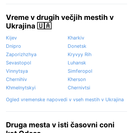
prinesejo močan naliv, medtem ko je megla v zimskih
mesecih pogostejša. Zaradi sušnega podnebja je
Vreme v drugih večjih mestih v
Odesa skozi večino leta sončna in privlačna za tiste,
Ukrajina 🇺🇦
ki uživajo v toplem, a ne pretirano vlažnem vremenu.
Kijev
Kharkiv
Dnipro
Donetsk
Zaporizhzhya
Kryvyy Rih
Sevastopol
Luhansk
Vinnytsya
Simferopol
Chernihiv
Kherson
Khmelnytskyi
Chernivtsi
Ogled vremenske napovedi v vseh mestih v Ukrajina
Druga mesta v isti časovni coni