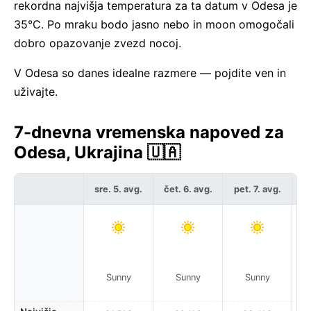
rekordna najvišja temperatura za ta datum v Odesa je
35°C. Po mraku bodo jasno nebo in moon omogočali
dobro opazovanje zvezd nocoj.
V Odesa so danes idealne razmere — pojdite ven in
uživajte.
7-dnevna vremenska napoved za
Odesa, Ukrajina 🇺🇦
sre. 5. avg.
čet. 6. avg.
pet. 7. avg.
so
Sunny
Sunny
Sunny