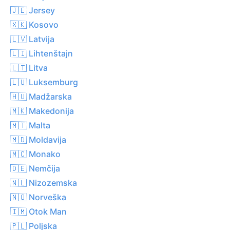
🇯🇪 Jersey
🇽🇰 Kosovo
🇱🇻 Latvija
🇱🇮 Lihtenštajn
🇱🇹 Litva
🇱🇺 Luksemburg
🇭🇺 Madžarska
🇲🇰 Makedonija
🇲🇹 Malta
🇲🇩 Moldavija
🇲🇨 Monako
🇩🇪 Nemčija
🇳🇱 Nizozemska
🇳🇴 Norveška
🇮🇲 Otok Man
🇵🇱 Poljska