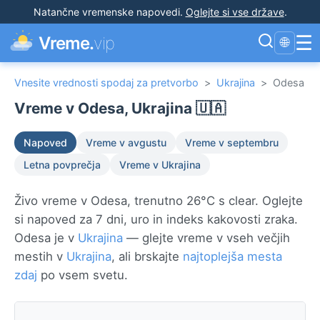
Natančne vremenske napovedi
.
Oglejte si vse države
.
☰
Vreme.
vip
🌐
Vnesite vrednosti spodaj za pretvorbo
>
Ukrajina
>
Odesa
Vreme v Odesa, Ukrajina 🇺🇦
Napoved
Vreme v avgustu
Vreme v septembru
Letna povprečja
Vreme v Ukrajina
Živo vreme v Odesa, trenutno 26°C s clear. Oglejte
si napoved za 7 dni, uro in indeks kakovosti zraka.
Odesa je v
Ukrajina
— glejte vreme v vseh večjih
mestih v
Ukrajina
, ali brskajte
najtoplejša mesta
zdaj
po vsem svetu.