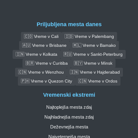
Priljubljena mesta danes
🇨🇴 Vreme v Cali
🇮🇩 Vreme v Palembang
🇦🇺 Vreme v Brisbane
🇲🇱 Vreme v Bamako
🇮🇳 Vreme v Kolkata
🇷🇺 Vreme v Sankt-Peterburg
🇧🇷 Vreme v Curitiba
🇧🇾 Vreme v Minsk
🇨🇳 Vreme v Wenzhou
🇮🇳 Vreme v Hajderabad
🇵🇭 Vreme v Quezon City
🇨🇳 Vreme v Ordos
Vremenski ekstremi
Najtoplejša mesta zdaj
Najhladnejša mesta zdaj
Deževnejša mesta
Najveternejša mesta