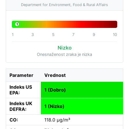
Department for Environment, Food & Rural Affairs
1
1
3
5
7
9
10
Nizko
Onesnaženost zraka je nizka
Parameter
Vrednost
Indeks US
1 (Dobro)
EPA:
Indeks UK
1 (Nizko)
DEFRA:
CO:
118.0 µg/m³