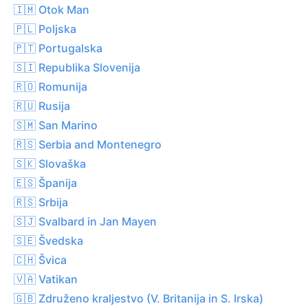
🇮🇲 Otok Man
🇵🇱 Poljska
🇵🇹 Portugalska
🇸🇮 Republika Slovenija
🇷🇴 Romunija
🇷🇺 Rusija
🇸🇲 San Marino
🇷🇸 Serbia and Montenegro
🇸🇰 Slovaška
🇪🇸 Španija
🇷🇸 Srbija
🇸🇯 Svalbard in Jan Mayen
🇸🇪 Švedska
🇨🇭 Švica
🇻🇦 Vatikan
🇬🇧 Združeno kraljestvo (V. Britanija in S. Irska)