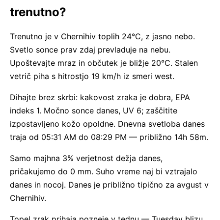
trenutno?
Trenutno je v Chernihiv toplih 24°C, z jasno nebo.
Svetlo sonce prav zdaj prevladuje na nebu.
Upoštevajte mraz in občutek je bližje 20°C. Stalen
vetrič piha s hitrostjo 19 km/h iz smeri west.
Dihajte brez skrbi: kakovost zraka je dobra, EPA
indeks 1. Močno sonce danes, UV 6; zaščitite
izpostavljeno kožo opoldne. Dnevna svetloba danes
traja od 05:31 AM do 08:29 PM — približno 14h 58m.
Samo majhna 3% verjetnost dežja danes,
pričakujemo do 0 mm. Suho vreme naj bi vztrajalo
danes in nocoj. Danes je približno tipično za avgust v
Chernihiv.
Topel zrak prihaja pozneje v tednu — Tuesday blizu