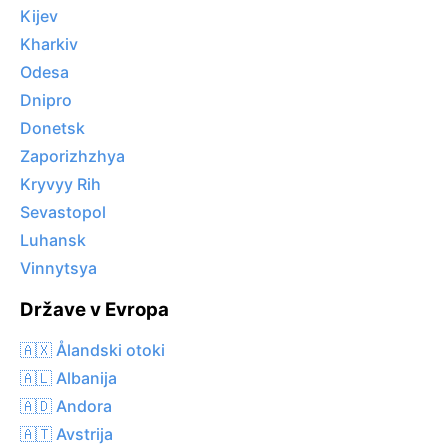
Kijev
Kharkiv
Odesa
Dnipro
Donetsk
Zaporizhzhya
Kryvyy Rih
Sevastopol
Luhansk
Vinnytsya
Države v Evropa
🇦🇽 Ålandski otoki
🇦🇱 Albanija
🇦🇩 Andora
🇦🇹 Avstrija