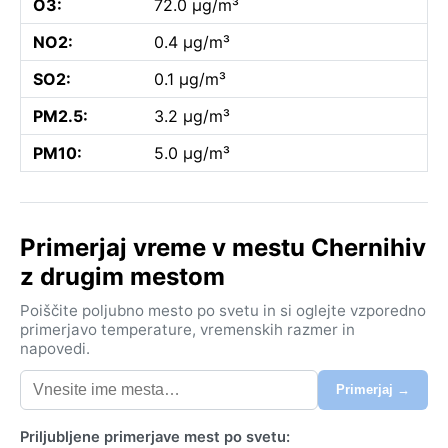
O3:
72.0 µg/m³
NO2:
0.4 µg/m³
SO2:
0.1 µg/m³
PM2.5:
3.2 µg/m³
PM10:
5.0 µg/m³
Primerjaj vreme v mestu Chernihiv
z drugim mestom
Poiščite poljubno mesto po svetu in si oglejte vzporedno
primerjavo temperature, vremenskih razmer in
napovedi.
Primerjaj →
Priljubljene primerjave mest po svetu: