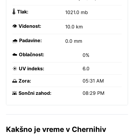
🌡️
Tlak:
1021.0 mb
👁️
Videnost:
10.0 km
🌧️
Padavine:
0.0 mm
☁️
Oblačnost:
0%
☀️
UV indeks:
6.0
🌅
Zora:
05:31 AM
🌇
Sončni zahod:
08:29 PM
Kakšno je vreme v Chernihiv