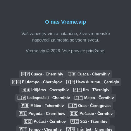
O nas Vreme.vip
Vaš zanesljiv vir za natančne, žive vremenske
napovedi za mesta po vsem svetu.
Vreme.vip © 2026. Vse pravice pridržane.
🇲🇾
🇮🇩
Cuaca · Chernihiv
Cuaca · Chernihiv
🇪🇸
🇹🇷
El tiempo · Chernígov
Hava durumu · Çernigiv
🇭🇺
🇪🇪
Időjárás · Csernyihiv
Ilm · Tšernigiv
🇱🇻
🇮🇹
Laikapstākļi · Chernihiv
Meteo · Černihiv
🇫🇷
🇱🇹
Météo · Tchernihiv
Oras · Černigovas
🇵🇱
🇸🇰
Pogoda · Czernihów
Počasie · Černihiv
🇨🇿
🇫🇮
Počasí · Černihov
Sää · Tšernihiv
🇵🇹
🇻🇳
Tempo · Chernihiv
Thời tiết · Chernihiv