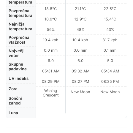
temperatura
18.8°C
21.1°C
22.5°C
Povprečna
temperatura
10.9°C
12.9°C
15.4°C
Najnižja
temperatura
56%
48%
43%
Povprečna
19.4 kph
10.4 kph
31.7 kph
vlažnost
0.0 mm
0.0 mm
0.1 mm
Največji
veter
6.0
6.0
5.0
Skupne
padavine
05:31 AM
05:32 AM
05:34 AM
0
UV indeks
08:29 PM
08:27 PM
08:25 PM
Zora
Waning
New Moon
New Moon
N
Crescent
Sončni
zahod
Luna