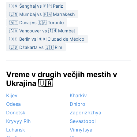
🇨🇳 Šanghaj vs 🇫🇷 Pariz
🇮🇳 Mumbaj vs 🇲🇦 Marrakesh
🇦🇹 Dunaj vs 🇨🇦 Toronto
🇨🇦 Vancouver vs 🇮🇳 Mumbaj
🇩🇪 Berlin vs 🇲🇽 Ciudad de México
🇮🇩 Džakarta vs 🇮🇹 Rim
Vreme v drugih večjih mestih v
Ukrajina 🇺🇦
Kijev
Kharkiv
Odesa
Dnipro
Donetsk
Zaporizhzhya
Kryvyy Rih
Sevastopol
Luhansk
Vinnytsya