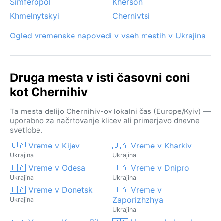
Simferopol
Kherson
Khmelnytskyi
Chernivtsi
Ogled vremenske napovedi v vseh mestih v Ukrajina
Druga mesta v isti časovni coni
kot Chernihiv
Ta mesta delijo Chernihiv-ov lokalni čas (Europe/Kyiv) —
uporabno za načrtovanje klicev ali primerjavo dnevne
svetlobe.
🇺🇦 Vreme v Kijev
🇺🇦 Vreme v Kharkiv
Ukrajina
Ukrajina
🇺🇦 Vreme v Odesa
🇺🇦 Vreme v Dnipro
Ukrajina
Ukrajina
🇺🇦 Vreme v Donetsk
🇺🇦 Vreme v
Zaporizhzhya
Ukrajina
Ukrajina