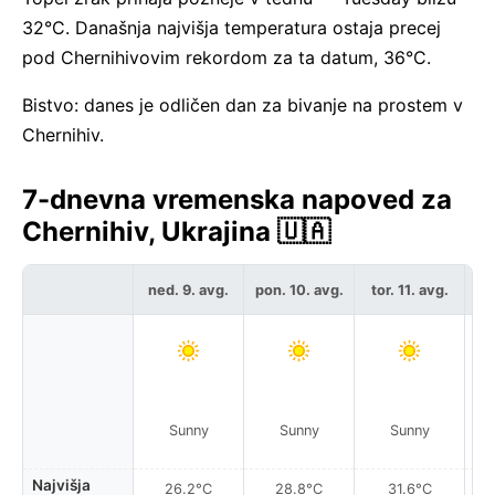
32°C. Današnja najvišja temperatura ostaja precej
pod Chernihivovim rekordom za ta datum, 36°C.
Bistvo: danes je odličen dan za bivanje na prostem v
Chernihiv.
7-dnevna vremenska napoved za
Chernihiv, Ukrajina 🇺🇦
ned. 9. avg.
pon. 10. avg.
tor. 11. avg.
sr
Sunny
Sunny
Sunny
Najvišja
26.2°C
28.8°C
31.6°C