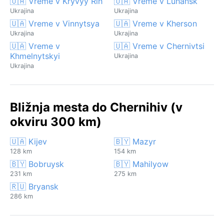
🇺🇦 Vreme v Kryvyy Rih
🇺🇦 Vreme v Luhansk
Ukrajina
Ukrajina
🇺🇦 Vreme v Vinnytsya
🇺🇦 Vreme v Kherson
Ukrajina
Ukrajina
🇺🇦 Vreme v
🇺🇦 Vreme v Chernivtsi
Khmelnytskyi
Ukrajina
Ukrajina
Bližnja mesta do Chernihiv (v
okviru 300 km)
🇺🇦 Kijev
🇧🇾 Mazyr
128 km
154 km
🇧🇾 Bobruysk
🇧🇾 Mahilyow
231 km
275 km
🇷🇺 Bryansk
286 km