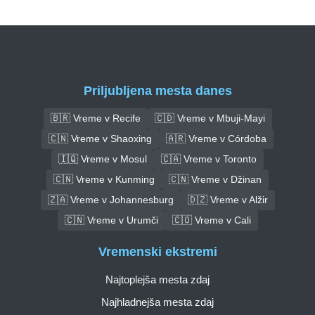
Priljubljena mesta danes
🇧🇷 Vreme v Recife
🇨🇩 Vreme v Mbuji-Mayi
🇨🇳 Vreme v Shaoxing
🇦🇷 Vreme v Córdoba
🇮🇶 Vreme v Mosul
🇨🇦 Vreme v Toronto
🇨🇳 Vreme v Kunming
🇨🇳 Vreme v Džinan
🇿🇦 Vreme v Johannesburg
🇩🇿 Vreme v Alžir
🇨🇳 Vreme v Urumči
🇨🇴 Vreme v Cali
Vremenski ekstremi
Najtoplejša mesta zdaj
Najhladnejša mesta zdaj