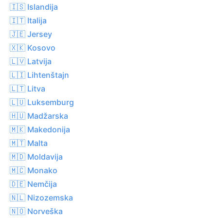
🇮🇸 Islandija
🇮🇹 Italija
🇯🇪 Jersey
🇽🇰 Kosovo
🇱🇻 Latvija
🇱🇮 Lihtenštajn
🇱🇹 Litva
🇱🇺 Luksemburg
🇭🇺 Madžarska
🇲🇰 Makedonija
🇲🇹 Malta
🇲🇩 Moldavija
🇲🇨 Monako
🇩🇪 Nemčija
🇳🇱 Nizozemska
🇳🇴 Norveška