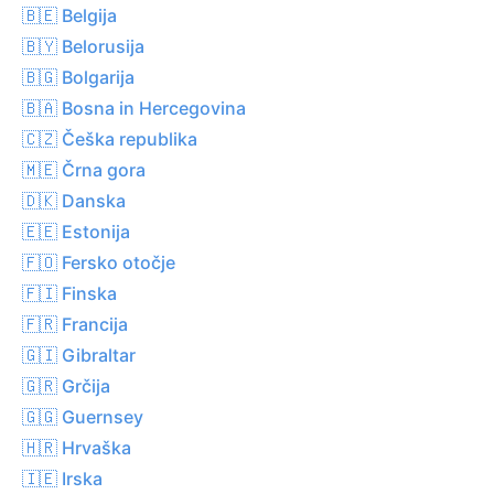
🇧🇪 Belgija
🇧🇾 Belorusija
🇧🇬 Bolgarija
🇧🇦 Bosna in Hercegovina
🇨🇿 Češka republika
🇲🇪 Črna gora
🇩🇰 Danska
🇪🇪 Estonija
🇫🇴 Fersko otočje
🇫🇮 Finska
🇫🇷 Francija
🇬🇮 Gibraltar
🇬🇷 Grčija
🇬🇬 Guernsey
🇭🇷 Hrvaška
🇮🇪 Irska