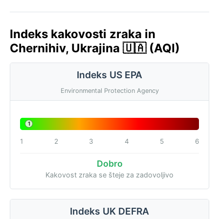
Indeks kakovosti zraka in
Chernihiv, Ukrajina 🇺🇦 (AQI)
Indeks US EPA
Environmental Protection Agency
1
1
2
3
4
5
6
Dobro
Kakovost zraka se šteje za zadovoljivo
Indeks UK DEFRA