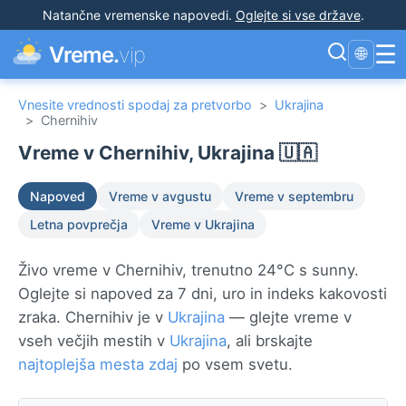
Natančne vremenske napovedi
.
Oglejte si vse države
.
☰
Vreme.
vip
🌐
Vnesite vrednosti spodaj za pretvorbo
>
Ukrajina
>
Chernihiv
Vreme v Chernihiv, Ukrajina 🇺🇦
Napoved
Vreme v avgustu
Vreme v septembru
Letna povprečja
Vreme v Ukrajina
Živo vreme v Chernihiv, trenutno 24°C s sunny.
Oglejte si napoved za 7 dni, uro in indeks kakovosti
zraka. Chernihiv je v
Ukrajina
— glejte vreme v
vseh večjih mestih v
Ukrajina
, ali brskajte
najtoplejša mesta zdaj
po vsem svetu.