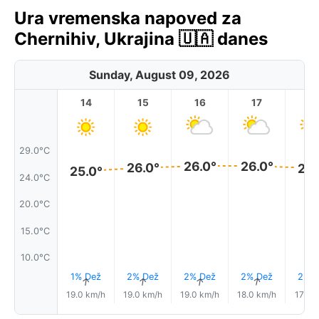
Ura vremenska napoved za
Chernihiv, Ukrajina 🇺🇦 danes
Sunday, August 09, 2026
14
15
16
17
1
29.0°C
26.0°
26.0°
26.0°
26.
25.0°
24.0°C
20.0°C
15.0°C
10.0°C
1% Dež
2% Dež
2% Dež
2% Dež
2% D
↑
↑
↑
↑
19.0 km/h
19.0 km/h
19.0 km/h
18.0 km/h
17.0 