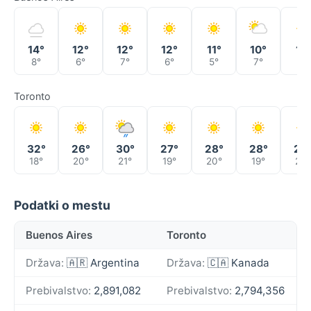
14°
12°
12°
12°
11°
10°
11°
8°
6°
7°
6°
5°
7°
8°
Toronto
32°
26°
30°
27°
28°
28°
27
18°
20°
21°
19°
20°
19°
20°
Podatki o mestu
Buenos Aires
Toronto
Država:
🇦🇷 Argentina
Država:
🇨🇦 Kanada
Prebivalstvo:
2,891,082
Prebivalstvo:
2,794,356