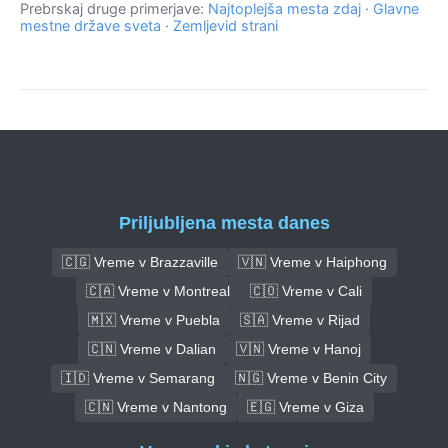
Prebrskaj druge primerjave:
Najtoplejša mesta zdaj
·
Glavne
mestne države sveta
·
Zemljevid strani
Priljubljena mesta danes
🇨🇬 Vreme v Brazzaville
🇻🇳 Vreme v Haiphong
🇨🇦 Vreme v Montreal
🇨🇴 Vreme v Cali
🇲🇽 Vreme v Puebla
🇸🇦 Vreme v Rijad
🇨🇳 Vreme v Dalian
🇻🇳 Vreme v Hanoj
🇮🇩 Vreme v Semarang
🇳🇬 Vreme v Benin City
🇨🇳 Vreme v Nantong
🇪🇬 Vreme v Giza