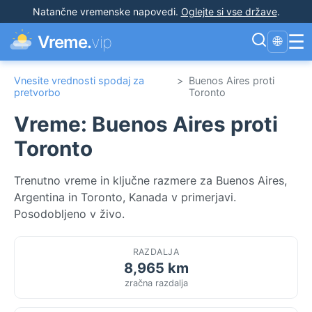
Natančne vremenske napovedi
.
Oglejte si vse države
.
☰
Vreme.
vip
🌐
Vnesite vrednosti spodaj za
>
Buenos Aires proti
pretvorbo
Toronto
Vreme: Buenos Aires proti
Toronto
Trenutno vreme in ključne razmere za Buenos Aires,
Argentina in Toronto, Kanada v primerjavi.
Posodobljeno v živo.
RAZDALJA
8,965 km
zračna razdalja