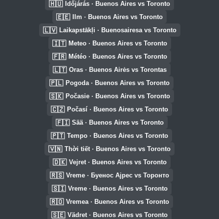
🇭🇺
Időjárás · Buenos Aires vs Toronto
🇪🇪
Ilm · Buenos Aires vs Toronto
🇱🇻
Laikapstākļi · Buenosairesa vs Toronto
🇮🇹
Meteo · Buenos Aires vs Toronto
🇫🇷
Météo · Buenos Aires vs Toronto
🇱🇹
Oras · Buenos Airės vs Torontas
🇵🇱
Pogoda · Buenos Aires vs Toronto
🇸🇰
Počasie · Buenos Aires vs Toronto
🇨🇿
Počasí · Buenos Aires vs Toronto
🇫🇮
Sää · Buenos Aires vs Toronto
🇵🇹
Tempo · Buenos Aires vs Toronto
🇻🇳
Thời tiết · Buenos Aires vs Toronto
🇩🇰
Vejret · Buenos Aires vs Toronto
🇷🇸
Vreme · Буенос Ајрес vs Торонто
🇸🇮
Vreme · Buenos Aires vs Toronto
🇷🇴
Vremea · Buenos Aires vs Toronto
🇸🇪
Vädret · Buenos Aires vs Toronto