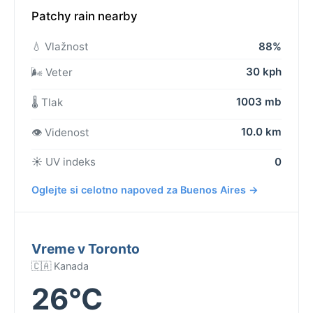
Patchy rain nearby
💧 Vlažnost
88%
30 kph
🌬️ Veter
1003 mb
🌡️ Tlak
10.0 km
👁️ Videnost
☀️ UV indeks
0
Oglejte si celotno napoved za Buenos Aires →
Vreme v Toronto
🇨🇦 Kanada
26°C