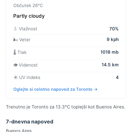
Občutek 26°C
Partly cloudy
💧 Vlažnost
70%
9 kph
🌬️ Veter
1018 mb
🌡️ Tlak
14.5 km
👁️ Videnost
☀️ UV indeks
4
Oglejte si celotno napoved za Toronto →
Trenutno je Toronto za 13.3°C toplejši kot Buenos Aires.
7-dnevna napoved
Buenos Aires