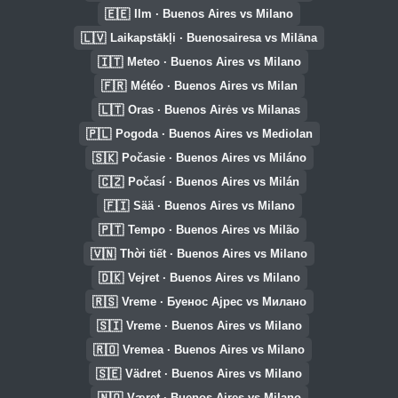
🇪🇪
Ilm · Buenos Aires vs Milano
🇱🇻
Laikapstākļi · Buenosairesa vs Milāna
🇮🇹
Meteo · Buenos Aires vs Milano
🇫🇷
Météo · Buenos Aires vs Milan
🇱🇹
Oras · Buenos Airės vs Milanas
🇵🇱
Pogoda · Buenos Aires vs Mediolan
🇸🇰
Počasie · Buenos Aires vs Miláno
🇨🇿
Počasí · Buenos Aires vs Milán
🇫🇮
Sää · Buenos Aires vs Milano
🇵🇹
Tempo · Buenos Aires vs Milão
🇻🇳
Thời tiết · Buenos Aires vs Milano
🇩🇰
Vejret · Buenos Aires vs Milano
🇷🇸
Vreme · Буенос Ајрес vs Милано
🇸🇮
Vreme · Buenos Aires vs Milano
🇷🇴
Vremea · Buenos Aires vs Milano
🇸🇪
Vädret · Buenos Aires vs Milano
🇳🇴
Været · Buenos Aires vs Milano