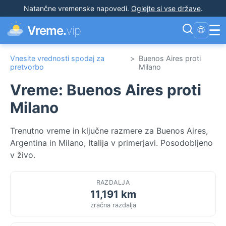
Natančne vremenske napovedi
.
Oglejte si vse države
.
☰
Vreme.
vip
🌐
Vnesite vrednosti spodaj za
>
Buenos Aires proti
pretvorbo
Milano
Vreme: Buenos Aires proti
Milano
Trenutno vreme in ključne razmere za Buenos Aires,
Argentina in Milano, Italija v primerjavi. Posodobljeno
v živo.
RAZDALJA
11,191 km
zračna razdalja