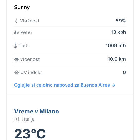
Sunny
💧 Vlažnost
59%
13 kph
🌬️ Veter
1009 mb
🌡️ Tlak
10.0 km
👁️ Videnost
☀️ UV indeks
0
Oglejte si celotno napoved za Buenos Aires →
Vreme v Milano
🇮🇹 Italija
23°C