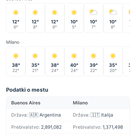
12°
12°
12°
10°
10°
10°
11°
6°
8°
6°
5°
7°
8°
10°
Milano
38°
35°
38°
40°
39°
35°
36
22°
21°
24°
24°
22°
20°
22°
Podatki o mestu
Buenos Aires
Milano
Država:
🇦🇷 Argentina
Država:
🇮🇹 Italija
Prebivalstvo:
2,891,082
Prebivalstvo:
1,371,498