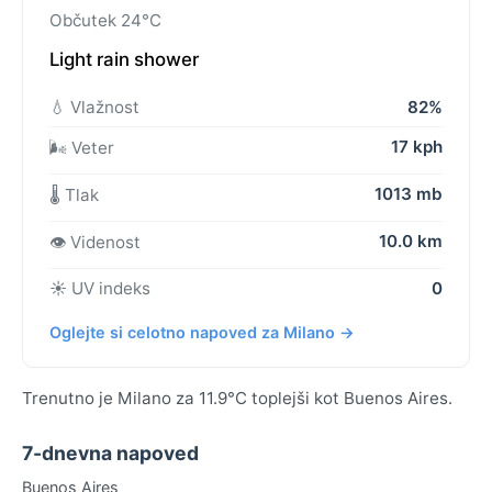
Občutek 24°C
Light rain shower
💧 Vlažnost
82%
17 kph
🌬️ Veter
1013 mb
🌡️ Tlak
10.0 km
👁️ Videnost
☀️ UV indeks
0
Oglejte si celotno napoved za Milano →
Trenutno je Milano za 11.9°C toplejši kot Buenos Aires.
7-dnevna napoved
Buenos Aires