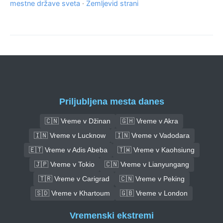
mestne države sveta
·
Zemljevid strani
Priljubljena mesta danes
🇨🇳 Vreme v Džinan
🇬🇭 Vreme v Akra
🇮🇳 Vreme v Lucknow
🇮🇳 Vreme v Vadodara
🇪🇹 Vreme v Adis Abeba
🇹🇼 Vreme v Kaohsiung
🇯🇵 Vreme v Tokio
🇨🇳 Vreme v Lianyungang
🇹🇷 Vreme v Carigrad
🇨🇳 Vreme v Peking
🇸🇩 Vreme v Khartoum
🇬🇧 Vreme v London
Vremenski ekstremi