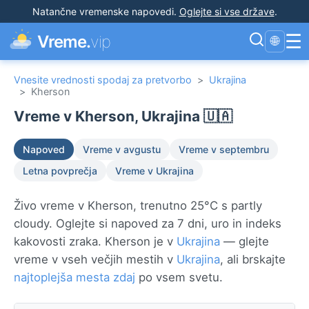
Natančne vremenske napovedi
.
Oglejte si vse države
.
☰
Vreme.
vip
🌐
Vnesite vrednosti spodaj za pretvorbo
>
Ukrajina
>
Kherson
Vreme v Kherson, Ukrajina 🇺🇦
Napoved
Vreme v avgustu
Vreme v septembru
Letna povprečja
Vreme v Ukrajina
Živo vreme v Kherson, trenutno 25°C s partly
cloudy. Oglejte si napoved za 7 dni, uro in indeks
kakovosti zraka. Kherson je v
Ukrajina
— glejte
vreme v vseh večjih mestih v
Ukrajina
, ali brskajte
najtoplejša mesta zdaj
po vsem svetu.