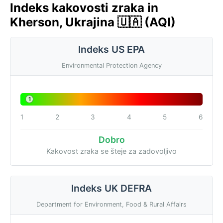
Indeks kakovosti zraka in
Kherson, Ukrajina 🇺🇦 (AQI)
Indeks US EPA
Environmental Protection Agency
1
1
2
3
4
5
6
Dobro
Kakovost zraka se šteje za zadovoljivo
Indeks UK DEFRA
Department for Environment, Food & Rural Affairs