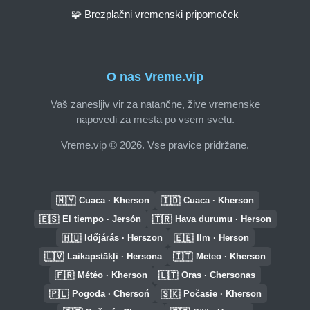
🧩 Brezplačni vremenski pripomoček
O nas Vreme.vip
Vaš zanesljiv vir za natančne, žive vremenske
napovedi za mesta po vsem svetu.
Vreme.vip © 2026. Vse pravice pridržane.
🇲🇾
🇮🇩
Cuaca · Kherson
Cuaca · Kherson
🇪🇸
🇹🇷
El tiempo · Jersón
Hava durumu · Herson
🇭🇺
🇪🇪
Időjárás · Herszon
Ilm · Herson
🇱🇻
🇮🇹
Laikapstākļi · Hersona
Meteo · Kherson
🇫🇷
🇱🇹
Météo · Kherson
Oras · Chersonas
🇵🇱
🇸🇰
Pogoda · Chersoń
Počasie · Kherson