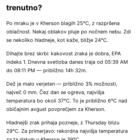
trenutno?
Po mraku je v Kherson blagih 25°C, z razpršena
oblačnost. Nekaj oblakov pluje po nočnem nebu. Zdi
se nekoliko hladneje, kot kaže, bližje 24°C.
Dihajte brez skrbi: kakovost zraka je dobra, EPA
indeks 1. Dnevna svetloba danes traja od 05:39 AM
do 08:11 PM — približno 14h 32m.
Dež je malo verjeten — približno 3% možnosti,
največ 0 mm. Čez dan se ogreva, najvišja
temperatura bo okoli 37°C. To je približno 6°C nad
običajnim avgust povprečjem za Kherson.
Hladnejši zrak prihaja pozneje, z Thursday blizu
29°C. Za primerjavo: rekordna najvišja temperatura
za ta datum v Kherson je 39°C.