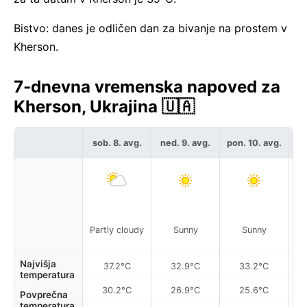
Bistvo: danes je odličen dan za bivanje na prostem v
Kherson.
7-dnevna vremenska napoved za
Kherson, Ukrajina 🇺🇦
sob. 8. avg.
ned. 9. avg.
pon. 10. avg.
to
Partly cloudy
Sunny
Sunny
Najvišja
37.2°C
32.9°C
33.2°C
temperatura
30.2°C
26.9°C
25.6°C
Povprečna
temperatura