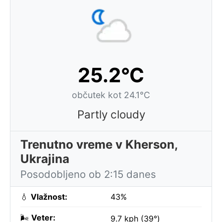
25.2°C
občutek kot 24.1°C
Partly cloudy
Trenutno vreme v Kherson,
Ukrajina
Posodobljeno ob 2:15 danes
💧
Vlažnost:
43%
🌬️
Veter:
9.7 kph (39°)