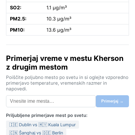
SO2:
1.1 µg/m³
PM2.5:
10.3 µg/m³
PM10:
13.6 µg/m³
Primerjaj vreme v mestu Kherson
z drugim mestom
Poiščite poljubno mesto po svetu in si oglejte vzporedno
primerjavo temperature, vremenskih razmer in
napovedi.
Primerjaj →
Priljubljene primerjave mest po svetu:
🇮🇪 Dublin vs 🇲🇾 Kuala Lumpur
🇨🇳 Šanghaj vs 🇩🇪 Berlin