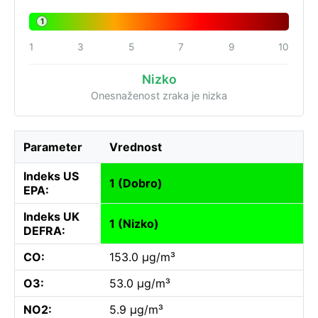
1
1
3
5
7
9
10
Nizko
Onesnaženost zraka je nizka
Parameter
Vrednost
Indeks US
1 (Dobro)
EPA:
Indeks UK
1 (Nizko)
DEFRA:
CO:
153.0 µg/m³
O3:
53.0 µg/m³
NO2:
5.9 µg/m³