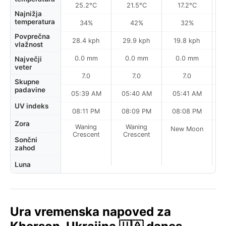
25.2°C
21.5°C
17.2°C
Najnižja
temperatura
34%
42%
32%
Povprečna
28.4 kph
29.9 kph
19.8 kph
vlažnost
0.0 mm
0.0 mm
0.0 mm
Največji
veter
7.0
7.0
7.0
Skupne
padavine
05:39 AM
05:40 AM
05:41 AM
0
UV indeks
08:11 PM
08:09 PM
08:08 PM
Zora
Waning
Waning
New Moon
N
Crescent
Crescent
Sončni
zahod
Luna
Ura vremenska napoved za