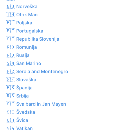
🇳🇴 Norveška
🇮🇲 Otok Man
🇵🇱 Poljska
🇵🇹 Portugalska
🇸🇮 Republika Slovenija
🇷🇴 Romunija
🇷🇺 Rusija
🇸🇲 San Marino
🇷🇸 Serbia and Montenegro
🇸🇰 Slovaška
🇪🇸 Španija
🇷🇸 Srbija
🇸🇯 Svalbard in Jan Mayen
🇸🇪 Švedska
🇨🇭 Švica
🇻🇦 Vatikan