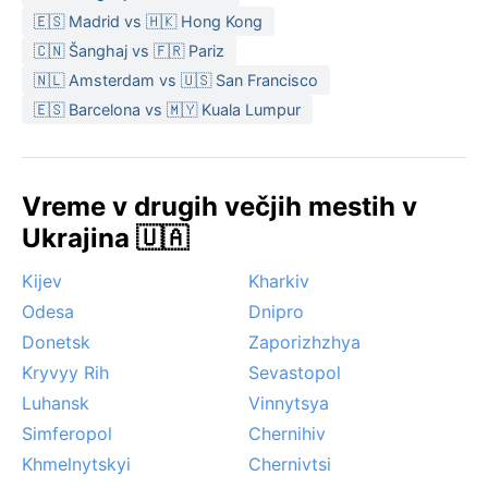
🇪🇸 Madrid vs 🇭🇰 Hong Kong
🇨🇳 Šanghaj vs 🇫🇷 Pariz
🇳🇱 Amsterdam vs 🇺🇸 San Francisco
🇪🇸 Barcelona vs 🇲🇾 Kuala Lumpur
Vreme v drugih večjih mestih v
Ukrajina 🇺🇦
Kijev
Kharkiv
Odesa
Dnipro
Donetsk
Zaporizhzhya
Kryvyy Rih
Sevastopol
Luhansk
Vinnytsya
Simferopol
Chernihiv
Khmelnytskyi
Chernivtsi