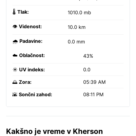
🌡️
Tlak:
1010.0 mb
👁️
Videnost:
10.0 km
🌧️
Padavine:
0.0 mm
☁️
Oblačnost:
43%
☀️
UV indeks:
0.0
🌅
Zora:
05:39 AM
🌇
Sončni zahod:
08:11 PM
Kakšno je vreme v Kherson