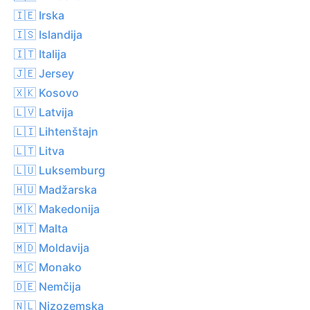
🇮🇪 Irska
🇮🇸 Islandija
🇮🇹 Italija
🇯🇪 Jersey
🇽🇰 Kosovo
🇱🇻 Latvija
🇱🇮 Lihtenštajn
🇱🇹 Litva
🇱🇺 Luksemburg
🇭🇺 Madžarska
🇲🇰 Makedonija
🇲🇹 Malta
🇲🇩 Moldavija
🇲🇨 Monako
🇩🇪 Nemčija
🇳🇱 Nizozemska