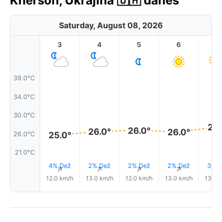
Kherson, Ukrajina 🇺🇦 danes
Saturday, August 08, 2026
3
4
5
6
7
39.0°C
34.0°C
30.0°C
27.
26.0°
26.0°
26.0°
25.0°
26.0°C
21.0°C
4% Dež
2% Dež
2% Dež
2% Dež
3% D
↑
↑
↑
↑
12.0 km/h
13.0 km/h
12.0 km/h
13.0 km/h
13.0 