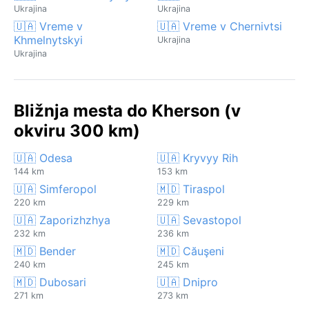
Ukrajina
Ukrajina
🇺🇦 Vreme v
🇺🇦 Vreme v Chernivtsi
Khmelnytskyi
Ukrajina
Ukrajina
Bližnja mesta do Kherson (v
okviru 300 km)
🇺🇦 Odesa
🇺🇦 Kryvyy Rih
144 km
153 km
🇺🇦 Simferopol
🇲🇩 Tiraspol
220 km
229 km
🇺🇦 Zaporizhzhya
🇺🇦 Sevastopol
232 km
236 km
🇲🇩 Bender
🇲🇩 Căuşeni
240 km
245 km
🇲🇩 Dubosari
🇺🇦 Dnipro
271 km
273 km