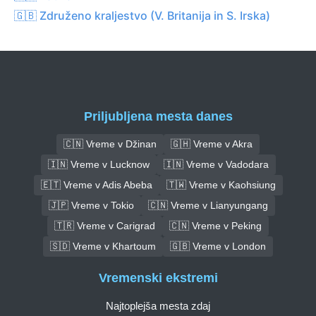
🇬🇧 Združeno kraljestvo (V. Britanija in S. Irska)
Priljubljena mesta danes
🇨🇳 Vreme v Džinan
🇬🇭 Vreme v Akra
🇮🇳 Vreme v Lucknow
🇮🇳 Vreme v Vadodara
🇪🇹 Vreme v Adis Abeba
🇹🇼 Vreme v Kaohsiung
🇯🇵 Vreme v Tokio
🇨🇳 Vreme v Lianyungang
🇹🇷 Vreme v Carigrad
🇨🇳 Vreme v Peking
🇸🇩 Vreme v Khartoum
🇬🇧 Vreme v London
Vremenski ekstremi
Najtoplejša mesta zdaj