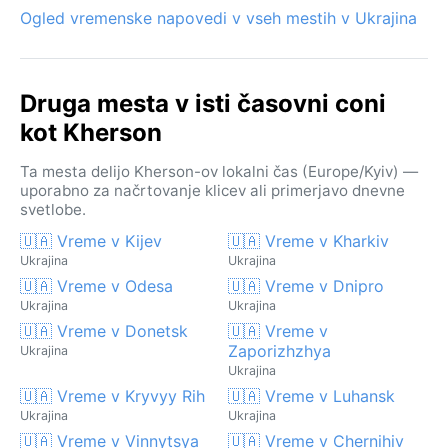
Ogled vremenske napovedi v vseh mestih v Ukrajina
Druga mesta v isti časovni coni
kot Kherson
Ta mesta delijo Kherson-ov lokalni čas (Europe/Kyiv) —
uporabno za načrtovanje klicev ali primerjavo dnevne
svetlobe.
🇺🇦 Vreme v Kijev
🇺🇦 Vreme v Kharkiv
Ukrajina
Ukrajina
🇺🇦 Vreme v Odesa
🇺🇦 Vreme v Dnipro
Ukrajina
Ukrajina
🇺🇦 Vreme v Donetsk
🇺🇦 Vreme v
Zaporizhzhya
Ukrajina
Ukrajina
🇺🇦 Vreme v Kryvyy Rih
🇺🇦 Vreme v Luhansk
Ukrajina
Ukrajina
🇺🇦 Vreme v Vinnytsya
🇺🇦 Vreme v Chernihiv