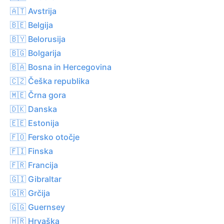
🇦🇹 Avstrija
🇧🇪 Belgija
🇧🇾 Belorusija
🇧🇬 Bolgarija
🇧🇦 Bosna in Hercegovina
🇨🇿 Češka republika
🇲🇪 Črna gora
🇩🇰 Danska
🇪🇪 Estonija
🇫🇴 Fersko otočje
🇫🇮 Finska
🇫🇷 Francija
🇬🇮 Gibraltar
🇬🇷 Grčija
🇬🇬 Guernsey
🇭🇷 Hrvaška