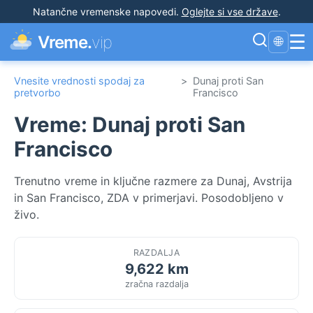
Natančne vremenske napovedi
.
Oglejte si vse države
.
☰
Vreme.
vip
🌐
Vnesite vrednosti spodaj za
>
Dunaj proti San
pretvorbo
Francisco
Vreme: Dunaj proti San
Francisco
Trenutno vreme in ključne razmere za Dunaj, Avstrija
in San Francisco, ZDA v primerjavi. Posodobljeno v
živo.
RAZDALJA
9,622 km
zračna razdalja