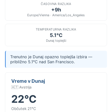
ČASOVNA RAZLIKA
+9h
Europe/Vienna · America/Los_Angeles
TEMPERATURNA RAZLIKA
5.1°C
Dunaj toplejši
Trenutno je Dunaj opazno toplejša izbira —
približno 5.1°C nad San Francisco.
Vreme v Dunaj
🇦🇹 Avstrija
22°C
Občutek 21°C