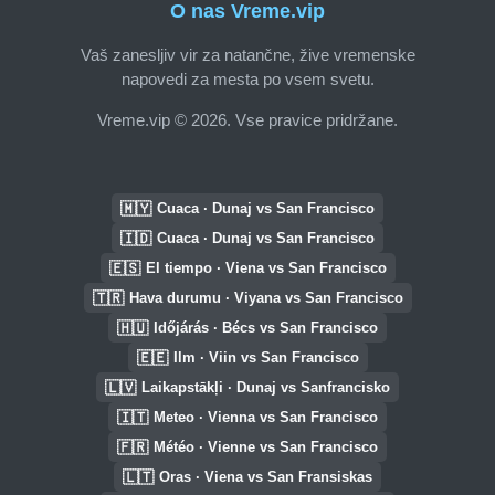
O nas Vreme.vip
Vaš zanesljiv vir za natančne, žive vremenske
napovedi za mesta po vsem svetu.
Vreme.vip © 2026. Vse pravice pridržane.
🇲🇾
Cuaca · Dunaj vs San Francisco
🇮🇩
Cuaca · Dunaj vs San Francisco
🇪🇸
El tiempo · Viena vs San Francisco
🇹🇷
Hava durumu · Viyana vs San Francisco
🇭🇺
Időjárás · Bécs vs San Francisco
🇪🇪
Ilm · Viin vs San Francisco
🇱🇻
Laikapstākļi · Dunaj vs Sanfrancisko
🇮🇹
Meteo · Vienna vs San Francisco
🇫🇷
Météo · Vienne vs San Francisco
🇱🇹
Oras · Viena vs San Fransiskas