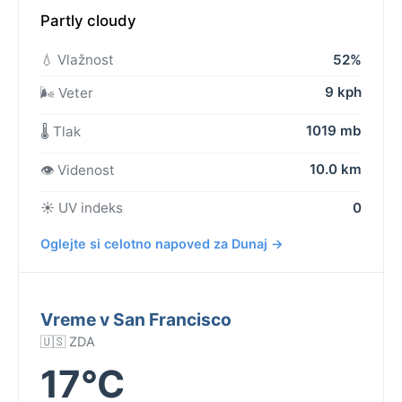
Partly cloudy
💧 Vlažnost
52%
9 kph
🌬️ Veter
1019 mb
🌡️ Tlak
10.0 km
👁️ Videnost
☀️ UV indeks
0
Oglejte si celotno napoved za Dunaj →
Vreme v San Francisco
🇺🇸 ZDA
17°C