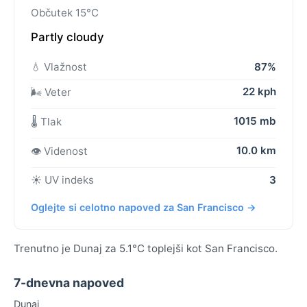
Občutek 15°C
Partly cloudy
💧 Vlažnost
87%
22 kph
🌬️ Veter
1015 mb
🌡️ Tlak
10.0 km
👁️ Videnost
☀️ UV indeks
3
Oglejte si celotno napoved za San Francisco →
Trenutno je Dunaj za 5.1°C toplejši kot San Francisco.
7-dnevna napoved
Dunaj