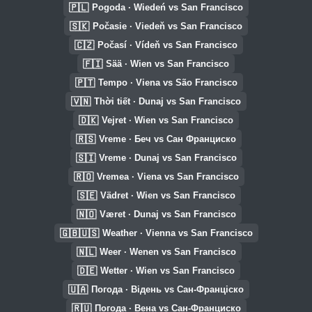
🇵🇱
Pogoda · Wiedeń vs San Francisco
🇸🇰
Počasie · Viedeň vs San Francisco
🇨🇿
Počasí · Vídeň vs San Francisco
🇫🇮
Sää · Wien vs San Francisco
🇵🇹
Tempo · Viena vs São Francisco
🇻🇳
Thời tiết · Dunaj vs San Francisco
🇩🇰
Vejret · Wien vs San Francisco
🇷🇸
Vreme · Беч vs Сан Франциско
🇸🇮
Vreme · Dunaj vs San Francisco
🇷🇴
Vremea · Viena vs San Francisco
🇸🇪
Vädret · Wien vs San Francisco
🇳🇴
Været · Dunaj vs San Francisco
🇬🇧🇺🇸
Weather · Vienna vs San Francisco
🇳🇱
Weer · Wenen vs San Francisco
🇩🇪
Wetter · Wien vs San Francisco
🇺🇦
Погода · Відень vs Сан-Франціско
🇷🇺
Погода · Вена vs Сан-Франциско