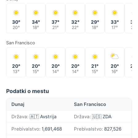
30°
34°
37°
32°
29°
33°
36
20°
18°
21°
22°
18°
17°
20°
San Francisco
20°
20°
20°
20°
21°
20°
20
13°
15°
14°
14°
15°
16°
16°
Podatki o mestu
Dunaj
San Francisco
Država:
🇦🇹 Avstrija
Država:
🇺🇸 ZDA
Prebivalstvo:
1,691,468
Prebivalstvo:
827,526