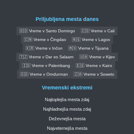
Priljubljena mesta danes
🇩🇴 Vreme v Santo Domingo
🇨🇴 Vreme v Cali
🇨🇳 Vreme v Čingdao
🇳🇬 Vreme v Lagos
🇰🇷 Vreme v Inčon
🇲🇽 Vreme v Tijuana
🇹🇿 Vreme v Dar es Salaam
🇺🇦 Vreme v Kijev
🇮🇩 Vreme v Palembang
🇪🇬 Vreme v Kairo
🇸🇩 Vreme v Omdurman
🇿🇦 Vreme v Soweto
Vremenski ekstremi
Najtoplejša mesta zdaj
Najhladnejša mesta zdaj
Deževnejša mesta
Najveternejša mesta