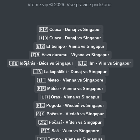
Vreme.vip © 2026. Vse pravice pridržane.
🇲🇾
Cuaca · Dunaj vs Singapur
🇮🇩
Cuaca · Dunaj vs Singapur
🇪🇸
El tiempo · Viena vs Singapur
🇹🇷
Hava durumu · Viyana vs Singapur
🇭🇺
🇪🇪
Időjárás · Bécs vs Singapur
Ilm · Viin vs Singapur
🇱🇻
Laikapstākļi · Dunaj vs Singapur
🇮🇹
Meteo · Vienna vs Singapore
🇫🇷
Météo · Vienne vs Singapour
🇱🇹
Oras · Viena vs Singapur
🇵🇱
Pogoda · Wiedeń vs Singapur
🇸🇰
Počasie · Viedeň vs Singapur
🇨🇿
Počasí · Vídeň vs Singapur
🇫🇮
Sää · Wien vs Singapore
🇵🇹
Tempo · Viena vs Singapura