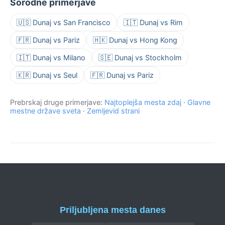
Sorodne primerjave
🇺🇸 Dunaj vs San Francisco
🇮🇹 Dunaj vs Rim
🇫🇷 Dunaj vs Pariz
🇭🇰 Dunaj vs Hong Kong
🇮🇹 Dunaj vs Milano
🇸🇪 Dunaj vs Stockholm
🇰🇷 Dunaj vs Seul
🇫🇷 Dunaj vs Pariz
Prebrskaj druge primerjave:
Najtoplejša mesta zdaj
·
Glavne
mestne države sveta
·
Zemljevid strani
Priljubljena mesta danes