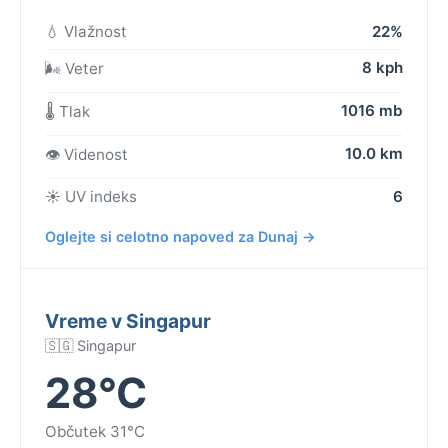
💧 Vlažnost
22%
8 kph
🌬️ Veter
1016 mb
🌡️ Tlak
10.0 km
👁️ Videnost
☀️ UV indeks
6
Oglejte si celotno napoved za Dunaj →
Vreme v Singapur
🇸🇬 Singapur
28°C
Občutek 31°C