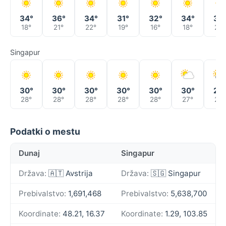
34°
36°
34°
31°
32°
34°
37
18°
21°
22°
19°
16°
18°
22°
Singapur
30°
30°
30°
30°
30°
30°
29
28°
28°
28°
28°
28°
27°
28°
Podatki o mestu
Dunaj
Singapur
Država:
🇦🇹 Avstrija
Država:
🇸🇬 Singapur
Prebivalstvo:
1,691,468
Prebivalstvo:
5,638,700
Koordinate:
48.21, 16.37
Koordinate:
1.29, 103.85