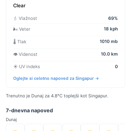
Clear
💧 Vlažnost
69%
18 kph
🌬️ Veter
1010 mb
🌡️ Tlak
10.0 km
👁️ Videnost
☀️ UV indeks
0
Oglejte si celotno napoved za Singapur →
Trenutno je Dunaj za 4.8°C toplejši kot Singapur.
7-dnevna napoved
Dunaj