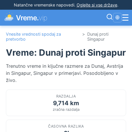
Natančne vremenske napovedi
.
Oglejte si vse države
.
☰
Vreme.
vip
🌐
Vnesite vrednosti spodaj za
>
Dunaj proti
pretvorbo
Singapur
Vreme: Dunaj proti Singapur
Trenutno vreme in ključne razmere za Dunaj, Avstrija
in Singapur, Singapur v primerjavi. Posodobljeno v
živo.
RAZDALJA
9,714 km
zračna razdalja
ČASOVNA RAZLIKA