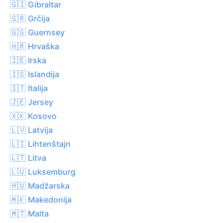
🇬🇮 Gibraltar
🇬🇷 Grčija
🇬🇬 Guernsey
🇭🇷 Hrvaška
🇮🇪 Irska
🇮🇸 Islandija
🇮🇹 Italija
🇯🇪 Jersey
🇽🇰 Kosovo
🇱🇻 Latvija
🇱🇮 Lihtenštajn
🇱🇹 Litva
🇱🇺 Luksemburg
🇭🇺 Madžarska
🇲🇰 Makedonija
🇲🇹 Malta