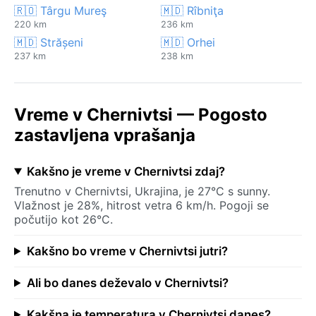
🇷🇴 Târgu Mureş
🇲🇩 Rîbniţa
220 km
236 km
🇲🇩 Strășeni
🇲🇩 Orhei
237 km
238 km
Vreme v Chernivtsi — Pogosto
zastavljena vprašanja
Kakšno je vreme v Chernivtsi zdaj?
Trenutno v Chernivtsi, Ukrajina, je 27°C s sunny.
Vlažnost je 28%, hitrost vetra 6 km/h. Pogoji se
počutijo kot 26°C.
Kakšno bo vreme v Chernivtsi jutri?
Ali bo danes deževalo v Chernivtsi?
Kakšna je temperatura v Chernivtsi danes?