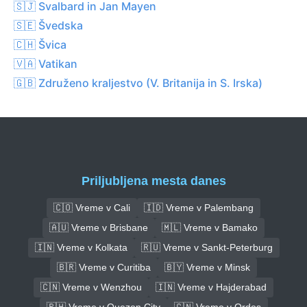
🇸🇯 Svalbard in Jan Mayen
🇸🇪 Švedska
🇨🇭 Švica
🇻🇦 Vatikan
🇬🇧 Združeno kraljestvo (V. Britanija in S. Irska)
Priljubljena mesta danes
🇨🇴 Vreme v Cali
🇮🇩 Vreme v Palembang
🇦🇺 Vreme v Brisbane
🇲🇱 Vreme v Bamako
🇮🇳 Vreme v Kolkata
🇷🇺 Vreme v Sankt-Peterburg
🇧🇷 Vreme v Curitiba
🇧🇾 Vreme v Minsk
🇨🇳 Vreme v Wenzhou
🇮🇳 Vreme v Hajderabad
🇵🇭 Vreme v Quezon City
🇨🇳 Vreme v Ordos