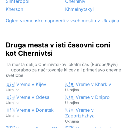
Simferopol
Chernihiv
Kherson
Khmelnytskyi
Ogled vremenske napovedi v vseh mestih v Ukrajina
Druga mesta v isti časovni coni
kot Chernivtsi
Ta mesta delijo Chernivtsi-ov lokalni čas (Europe/Kyiv)
— uporabno za načrtovanje klicev ali primerjavo dnevne
svetlobe.
🇺🇦 Vreme v Kijev
🇺🇦 Vreme v Kharkiv
Ukrajina
Ukrajina
🇺🇦 Vreme v Odesa
🇺🇦 Vreme v Dnipro
Ukrajina
Ukrajina
🇺🇦 Vreme v Donetsk
🇺🇦 Vreme v
Zaporizhzhya
Ukrajina
Ukrajina