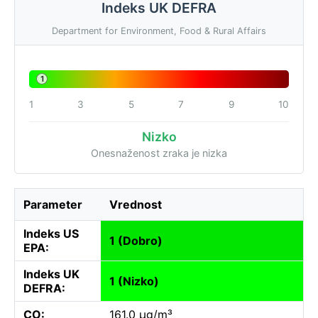
Indeks UK DEFRA
Department for Environment, Food & Rural Affairs
1
1
3
5
7
9
10
Nizko
Onesnaženost zraka je nizka
Parameter
Vrednost
Indeks US
1 (Dobro)
EPA:
Indeks UK
1 (Nizko)
DEFRA:
CO:
161.0 µg/m³