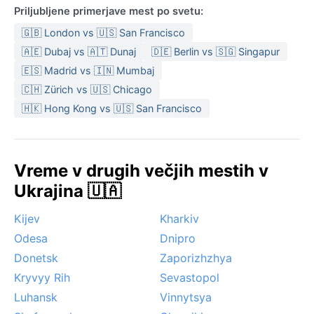
Priljubljene primerjave mest po svetu:
🇬🇧 London vs 🇺🇸 San Francisco
🇦🇪 Dubaj vs 🇦🇹 Dunaj
🇩🇪 Berlin vs 🇸🇬 Singapur
🇪🇸 Madrid vs 🇮🇳 Mumbaj
🇨🇭 Zürich vs 🇺🇸 Chicago
🇭🇰 Hong Kong vs 🇺🇸 San Francisco
Vreme v drugih večjih mestih v
Ukrajina 🇺🇦
Kijev
Kharkiv
Odesa
Dnipro
Donetsk
Zaporizhzhya
Kryvyy Rih
Sevastopol
Luhansk
Vinnytsya