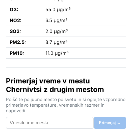
O3:
55.0 µg/m³
NO2:
6.5 µg/m³
SO2:
2.0 µg/m³
PM2.5:
8.7 µg/m³
PM10:
11.0 µg/m³
Primerjaj vreme v mestu
Chernivtsi z drugim mestom
Poiščite poljubno mesto po svetu in si oglejte vzporedno
primerjavo temperature, vremenskih razmer in
napovedi.
Primerjaj →