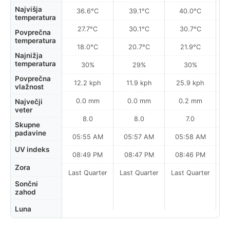
Najvišja
36.6°C
39.1°C
40.0°C
temperatura
27.7°C
30.1°C
30.7°C
Povprečna
temperatura
18.0°C
20.7°C
21.9°C
Najnižja
temperatura
30%
29%
30%
Povprečna
12.2 kph
11.9 kph
25.9 kph
vlažnost
0.0 mm
0.0 mm
0.2 mm
Največji
veter
8.0
8.0
7.0
Skupne
padavine
05:55 AM
05:57 AM
05:58 AM
0
UV indeks
08:49 PM
08:47 PM
08:46 PM
Zora
Last Quarter
Last Quarter
Last Quarter
Sončni
zahod
Luna