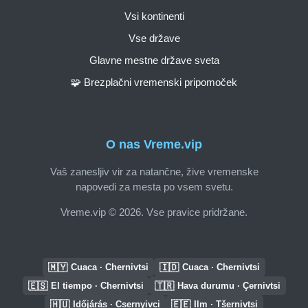
Vsi kontinenti
Vse države
Glavne mestne države sveta
🧩 Brezplačni vremenski pripomoček
O nas Vreme.vip
Vaš zanesljiv vir za natančne, žive vremenske
napovedi za mesta po vsem svetu.
Vreme.vip © 2026. Vse pravice pridržane.
🇲🇾
🇮🇩
Cuaca · Chernivtsi
Cuaca · Chernivtsi
🇪🇸
🇹🇷
El tiempo · Chernivtsi
Hava durumu · Çernivtsi
🇭🇺
🇪🇪
Időjárás · Csernyivci
Ilm · Tšernivtsi