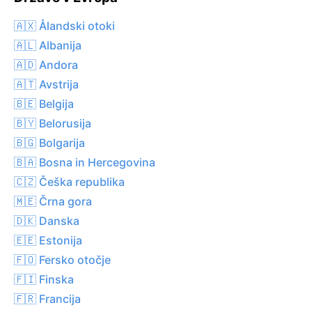
🇦🇽 Ålandski otoki
🇦🇱 Albanija
🇦🇩 Andora
🇦🇹 Avstrija
🇧🇪 Belgija
🇧🇾 Belorusija
🇧🇬 Bolgarija
🇧🇦 Bosna in Hercegovina
🇨🇿 Češka republika
🇲🇪 Črna gora
🇩🇰 Danska
🇪🇪 Estonija
🇫🇴 Fersko otočje
🇫🇮 Finska
🇫🇷 Francija