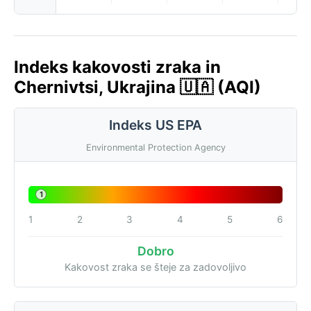
Indeks kakovosti zraka in
Chernivtsi, Ukrajina 🇺🇦 (AQI)
Indeks US EPA
Environmental Protection Agency
1
1
2
3
4
5
6
Dobro
Kakovost zraka se šteje za zadovoljivo