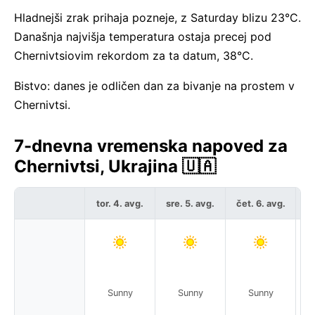
Hladnejši zrak prihaja pozneje, z Saturday blizu 23°C.
Današnja najvišja temperatura ostaja precej pod
Chernivtsiovim rekordom za ta datum, 38°C.
Bistvo: danes je odličen dan za bivanje na prostem v
Chernivtsi.
7-dnevna vremenska napoved za
Chernivtsi, Ukrajina 🇺🇦
tor. 4. avg.
sre. 5. avg.
čet. 6. avg.
pe
Sunny
Sunny
Sunny