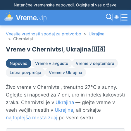
Natančne vremenske napovedi
.
Oglejte si vse države
.
☰
Vreme.
vip
🌐
Vnesite vrednosti spodaj za pretvorbo
>
Ukrajina
>
Chernivtsi
Vreme v Chernivtsi, Ukrajina 🇺🇦
Napoved
Vreme v avgustu
Vreme v septembru
Letna povprečja
Vreme v Ukrajina
Živo vreme v Chernivtsi, trenutno 27°C s sunny.
Oglejte si napoved za 7 dni, uro in indeks kakovosti
zraka. Chernivtsi je v
Ukrajina
— glejte vreme v
vseh večjih mestih v
Ukrajina
, ali brskajte
najtoplejša mesta zdaj
po vsem svetu.