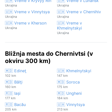
🇺🇦 Vreme v Kryvyy Rih
🇺🇦 Vreme v Luhansk
Ukrajina
Ukrajina
🇺🇦 Vreme v Vinnytsya
🇺🇦 Vreme v Chernihiv
Ukrajina
Ukrajina
🇺🇦 Vreme v Kherson
🇺🇦 Vreme v
Khmelnytskyi
Ukrajina
Ukrajina
Bližnja mesta do Chernivtsi (v
okviru 300 km)
🇲🇩 Edineţ
🇺🇦 Khmelnytskyi
102 km
147 km
🇲🇩 Bălţi
🇲🇩 Soroca
160 km
175 km
🇷🇴 Iași
🇲🇩 Ungheni
177 km
184 km
🇷🇴 Bacău
🇺🇦 Vinnytsya
205 km
213 km