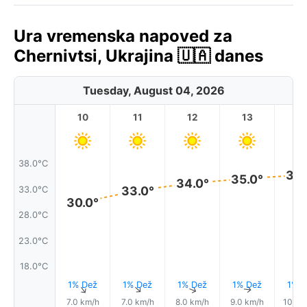
Ura vremenska napoved za
Chernivtsi, Ukrajina 🇺🇦 danes
Tuesday, August 04, 2026
10
11
12
13
1
38.0°C
36.
35.0°
34.0°
33.0°
33.0°C
30.0°
28.0°C
23.0°C
18.0°C
1% Dež
1% Dež
1% Dež
1% Dež
1% D
↑
↑
↑
↑
7.0 km/h
7.0 km/h
8.0 km/h
9.0 km/h
10.0 