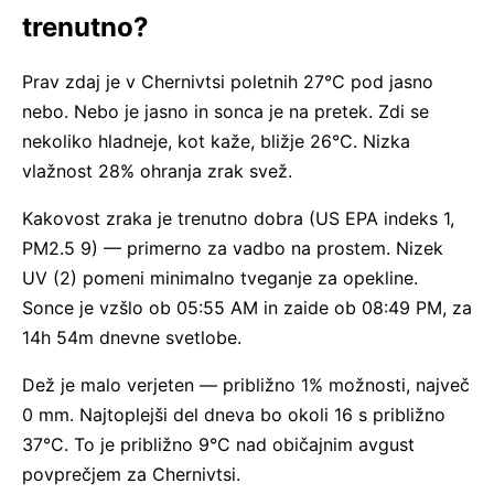
trenutno?
Prav zdaj je v Chernivtsi poletnih 27°C pod jasno
nebo. Nebo je jasno in sonca je na pretek. Zdi se
nekoliko hladneje, kot kaže, bližje 26°C. Nizka
vlažnost 28% ohranja zrak svež.
Kakovost zraka je trenutno dobra (US EPA indeks 1,
PM2.5 9) — primerno za vadbo na prostem. Nizek
UV (2) pomeni minimalno tveganje za opekline.
Sonce je vzšlo ob 05:55 AM in zaide ob 08:49 PM, za
14h 54m dnevne svetlobe.
Dež je malo verjeten — približno 1% možnosti, največ
0 mm. Najtoplejši del dneva bo okoli 16 s približno
37°C. To je približno 9°C nad običajnim avgust
povprečjem za Chernivtsi.