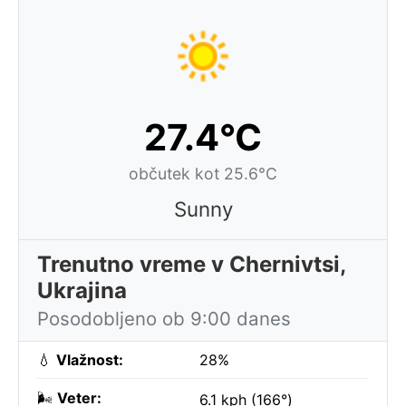
27.4°C
občutek kot 25.6°C
Sunny
Trenutno vreme v Chernivtsi,
Ukrajina
Posodobljeno ob 9:00 danes
💧
Vlažnost:
28%
🌬️
Veter:
6.1 kph (166°)