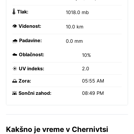
🌡️
Tlak:
1018.0 mb
👁️
Videnost:
10.0 km
🌧️
Padavine:
0.0 mm
☁️
Oblačnost:
10%
☀️
UV indeks:
2.0
🌅
Zora:
05:55 AM
🌇
Sončni zahod:
08:49 PM
Kakšno je vreme v Chernivtsi