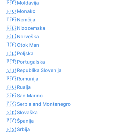
🇲🇩 Moldavija
🇲🇨 Monako
🇩🇪 Nemčija
🇳🇱 Nizozemska
🇳🇴 Norveška
🇮🇲 Otok Man
🇵🇱 Poljska
🇵🇹 Portugalska
🇸🇮 Republika Slovenija
🇷🇴 Romunija
🇷🇺 Rusija
🇸🇲 San Marino
🇷🇸 Serbia and Montenegro
🇸🇰 Slovaška
🇪🇸 Španija
🇷🇸 Srbija