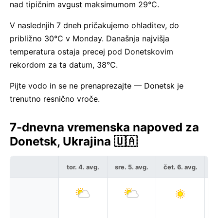
nad tipičnim avgust maksimumom 29°C.
V naslednjih 7 dneh pričakujemo ohladitev, do
približno 30°C v Monday. Današnja najvišja
temperatura ostaja precej pod Donetskovim
rekordom za ta datum, 38°C.
Pijte vodo in se ne prenaprezajte — Donetsk je
trenutno resnično vroče.
7-dnevna vremenska napoved za
Donetsk, Ukrajina 🇺🇦
tor. 4. avg.
sre. 5. avg.
čet. 6. avg.
pe