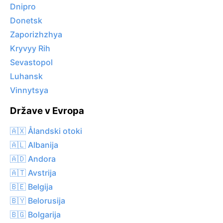
Dnipro
Donetsk
Zaporizhzhya
Kryvyy Rih
Sevastopol
Luhansk
Vinnytsya
Države v Evropa
🇦🇽 Ålandski otoki
🇦🇱 Albanija
🇦🇩 Andora
🇦🇹 Avstrija
🇧🇪 Belgija
🇧🇾 Belorusija
🇧🇬 Bolgarija