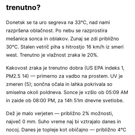
trenutno?
Donetsk se ta uro segreva na 33°C, nad nami
razpršena oblačnost. Po nebu se razprostira
mešanica sonca in oblakov. Zunaj se zdi približno
30°C. Stalen vetrič piha s hitrostjo 16 km/h iz smeri
west. Trenutno je vlažnost zraka le 20%.
Kakovost zraka je trenutno dobra (US EPA indeks 1,
PM2.5 14) — primerno za vadbo na prostem. UV je
zmeren (5); sončna očala in lahka pokrivala so
smiselna okoli poldneva. Sonce je vzšlo ob 05:09 AM
in zaide ob 08:00 PM, za 14h 51m dnevne svetlobe.
Dež je malo verjeten — približno 2% možnosti,
največ 0 mm. Suho vreme naj bi vztrajalo danes in
nocoj. Danes je topleje kot običajno — približno 4°C