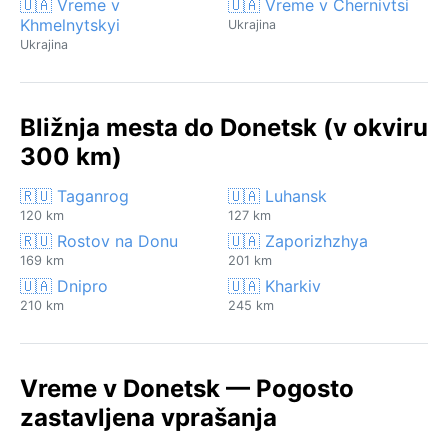
🇺🇦 Vreme v
🇺🇦 Vreme v Chernivtsi
Khmelnytskyi
Ukrajina
Ukrajina
Bližnja mesta do Donetsk (v okviru
300 km)
🇷🇺 Taganrog
🇺🇦 Luhansk
120 km
127 km
🇷🇺 Rostov na Donu
🇺🇦 Zaporizhzhya
169 km
201 km
🇺🇦 Dnipro
🇺🇦 Kharkiv
210 km
245 km
Vreme v Donetsk — Pogosto
zastavljena vprašanja