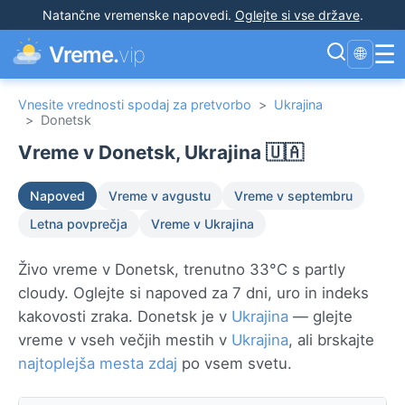
Natančne vremenske napovedi
.
Oglejte si vse države
.
☰
Vreme.
vip
🌐
Vnesite vrednosti spodaj za pretvorbo
>
Ukrajina
>
Donetsk
Vreme v Donetsk, Ukrajina 🇺🇦
Napoved
Vreme v avgustu
Vreme v septembru
Letna povprečja
Vreme v Ukrajina
Živo vreme v Donetsk, trenutno 33°C s partly
cloudy. Oglejte si napoved za 7 dni, uro in indeks
kakovosti zraka. Donetsk je v
Ukrajina
— glejte
vreme v vseh večjih mestih v
Ukrajina
, ali brskajte
najtoplejša mesta zdaj
po vsem svetu.