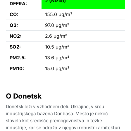
2 (Nizko)
DEFRA:
CO:
155.0 µg/m³
O3:
97.0 µg/m³
NO2:
2.6 µg/m³
SO2:
10.5 µg/m³
PM2.5:
13.6 µg/m³
PM10:
15.0 µg/m³
O Donetsk
Donetsk leži v vzhodnem delu Ukrajine, v srcu
industrijskega bazena Donbasa. Mesto je nekoč
slovelo kot središče premogovništva in težke
industrije, kar se odraža v njegovi robustni arhitekturi