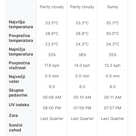
Partly cloudy
Partly cloudy
Sunny
Najvišja
33.5°C
33.5°C
35.3°C
temperatura
28.6°C
28.8°C
30.0°C
Povprečna
temperatura
23.5°C
24.3°C
24.3°C
Najnižja
temperatura
33%
38%
35%
Povprečna
17.6 kph
14.0 kph
13.3 kph
vlažnost
0.0 mm
0.0 mm
0.0 mm
Največji
veter
6.0
8.0
8.0
Skupne
padavine
05:09 AM
05:10 AM
05:11 AM
UV indeks
08:00 PM
07:59 PM
07:57 PM
Zora
Last Quarter
Last Quarter
Last Quarter
Sončni
zahod