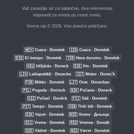
Vaš zanesljiv vir za natančne, žive vremenske
napovedi za mesta po vsem svetu.
Vreme.vip © 2026. Vse pravice pridržane.
🇲🇾
🇮🇩
Cuaca · Donetsk
Cuaca · Donetsk
🇪🇸
🇹🇷
El tiempo · Donetsk
Hava durumu · Donetsk
🇭🇺
🇪🇪
Időjárás · Doneck
Ilm · Donetsk
🇱🇻
🇮🇹
Laikapstākļi · Doņecka
Meteo · Donec'k
🇫🇷
🇱🇹
Météo · Donetsk
Oras · Doneckas
🇵🇱
🇸🇰
Pogoda · Donieck
Počasie · Doneck
🇨🇿
🇫🇮
Počasí · Doněck
Sää · Donetsk
🇵🇹
🇻🇳
Tempo · Donetsk
Thời tiết · Donetsk
🇩🇰
🇷🇸
Vejret · Donetsk
Vreme · Доњецк
🇸🇮
🇷🇴
Vreme · Donetsk
Vremea · Donețk
🇸🇪
🇳🇴
Vädret · Donetsk
Været · Donetsk