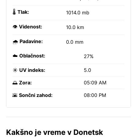
🌡️
Tlak:
1014.0 mb
👁️
Videnost:
10.0 km
🌧️
Padavine:
0.0 mm
☁️
Oblačnost:
27%
☀️
UV indeks:
5.0
🌅
Zora:
05:09 AM
🌇
Sončni zahod:
08:00 PM
Kakšno je vreme v Donetsk