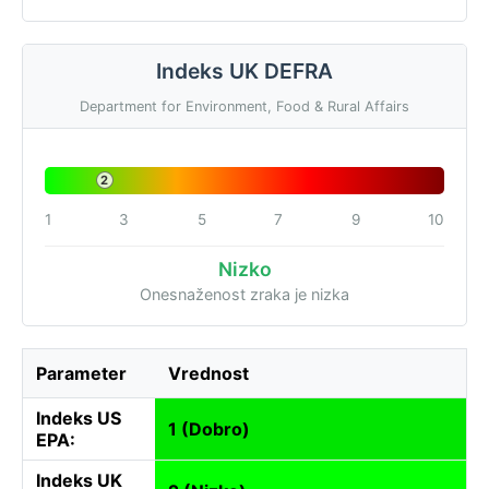
Indeks UK DEFRA
Department for Environment, Food & Rural Affairs
2
1
3
5
7
9
10
Nizko
Onesnaženost zraka je nizka
Parameter
Vrednost
Indeks US
1 (Dobro)
EPA:
Indeks UK