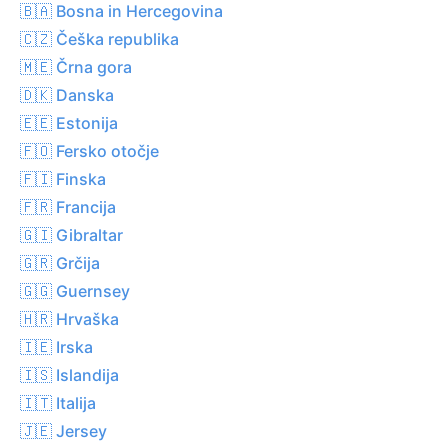
🇧🇦 Bosna in Hercegovina
🇨🇿 Češka republika
🇲🇪 Črna gora
🇩🇰 Danska
🇪🇪 Estonija
🇫🇴 Fersko otočje
🇫🇮 Finska
🇫🇷 Francija
🇬🇮 Gibraltar
🇬🇷 Grčija
🇬🇬 Guernsey
🇭🇷 Hrvaška
🇮🇪 Irska
🇮🇸 Islandija
🇮🇹 Italija
🇯🇪 Jersey