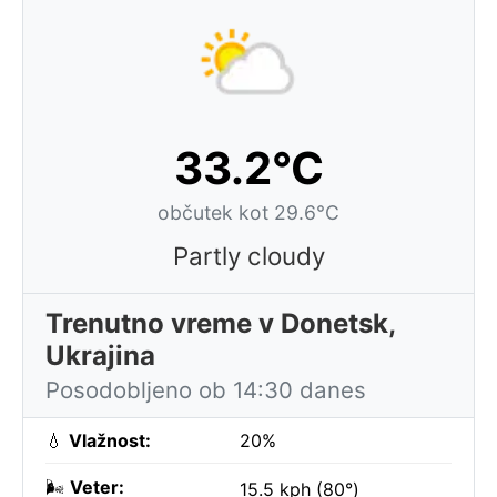
33.2°C
občutek kot 29.6°C
Partly cloudy
Trenutno vreme v Donetsk,
Ukrajina
Posodobljeno ob 14:30 danes
💧
Vlažnost:
20%
🌬️
Veter:
15.5 kph (80°)