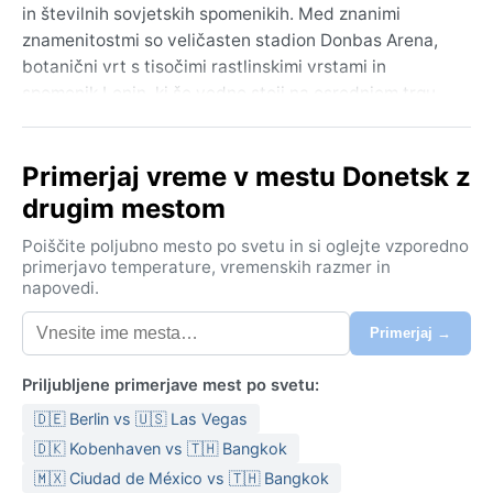
in številnih sovjetskih spomenikih. Med znanimi
znamenitostmi so veličasten stadion Donbas Arena,
botanični vrt s tisočimi rastlinskimi vrstami in
spomenik Lenin, ki še vedno stoji na osrednjem trgu.
Reka Kalmius počasi teče skozi mesto, parki in bulvarji
pa popestrijo betonsko pokrajino. Vzdušje je prežeto z
Primerjaj vreme v mestu Donetsk z
duhom stare delavske prestolnice, a tudi z zelenimi
oazami, kjer domačini uživajo ob koncih tedna.
drugim mestom
Podnebje v Donetsku je po Köppnovi klasifikaciji Dfa –
Poiščite poljubno mesto po svetu in si oglejte vzporedno
vlažno celinsko z vročimi poletji. Poletja so topla in
primerjavo temperature, vremenskih razmer in
napovedi.
soparna, s povprečnimi temperaturami okoli 22 °C,
pogosto pa se dvignejo nad 30 °C in spremljajo jih
Primerjaj →
nevihte. Zime so mrzle in snežene, s temperaturami, ki
pogosto padejo pod –10 °C. Padavine so enakomerno
Priljubljene primerjave mest po svetu:
razporejene čez leto, a nekoliko več jih pade poleti
🇩🇪 Berlin vs 🇺🇸 Las Vegas
zaradi nalivov. Vlažnost je zmerna, poleti pa zaradi
sopare moteča. Za potovanje je treba poleti vzeti
🇩🇰 Kobenhaven vs 🇹🇭 Bangkok
lahka oblačila in dežnik, pozimi pa tople plasti, debel
🇲🇽 Ciudad de México vs 🇹🇭 Bangkok