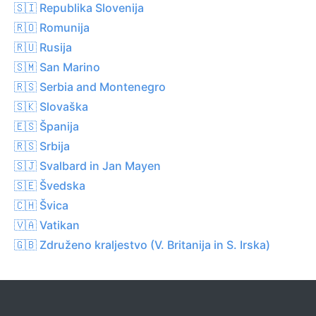
🇸🇮 Republika Slovenija
🇷🇴 Romunija
🇷🇺 Rusija
🇸🇲 San Marino
🇷🇸 Serbia and Montenegro
🇸🇰 Slovaška
🇪🇸 Španija
🇷🇸 Srbija
🇸🇯 Svalbard in Jan Mayen
🇸🇪 Švedska
🇨🇭 Švica
🇻🇦 Vatikan
🇬🇧 Združeno kraljestvo (V. Britanija in S. Irska)