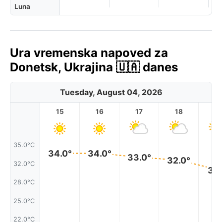
Luna
Ura vremenska napoved za
Donetsk, Ukrajina 🇺🇦 danes
Tuesday, August 04, 2026
15
16
17
18
1
35.0°C
34.0°
34.0°
33.0°
32.0°
32.0°C
31.
28.0°C
25.0°C
22.0°C