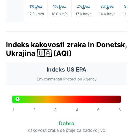
1% Dež
1% Dež
2% Dež
3% Dež
3% D
↑
↑
↑
↑
17.0 km/h
18.0 km/h
17.0 km/h
14.0 km/h
11.0 
Indeks kakovosti zraka in Donetsk,
Ukrajina 🇺🇦 (AQI)
Indeks US EPA
Environmental Protection Agency
1
1
2
3
4
5
6
Dobro
Kakovost zraka se šteje za zadovoljivo