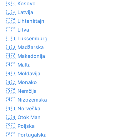
🇽🇰 Kosovo
🇱🇻 Latvija
🇱🇮 Lihtenštajn
🇱🇹 Litva
🇱🇺 Luksemburg
🇭🇺 Madžarska
🇲🇰 Makedonija
🇲🇹 Malta
🇲🇩 Moldavija
🇲🇨 Monako
🇩🇪 Nemčija
🇳🇱 Nizozemska
🇳🇴 Norveška
🇮🇲 Otok Man
🇵🇱 Poljska
🇵🇹 Portugalska