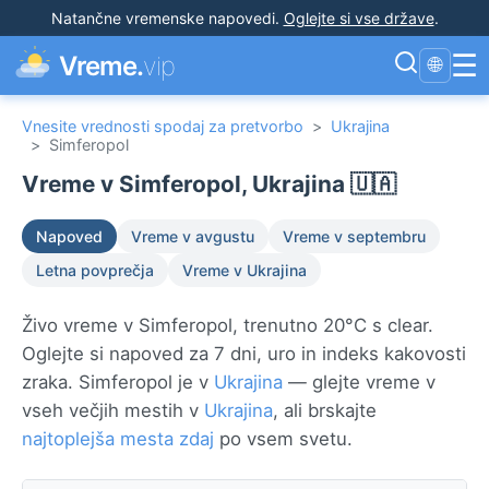
Natančne vremenske napovedi
.
Oglejte si vse države
.
☰
Vreme.
vip
🌐
Vnesite vrednosti spodaj za pretvorbo
>
Ukrajina
>
Simferopol
Vreme v Simferopol, Ukrajina 🇺🇦
Napoved
Vreme v avgustu
Vreme v septembru
Letna povprečja
Vreme v Ukrajina
Živo vreme v Simferopol, trenutno 20°C s clear.
Oglejte si napoved za 7 dni, uro in indeks kakovosti
zraka. Simferopol je v
Ukrajina
— glejte vreme v
vseh večjih mestih v
Ukrajina
, ali brskajte
najtoplejša mesta zdaj
po vsem svetu.