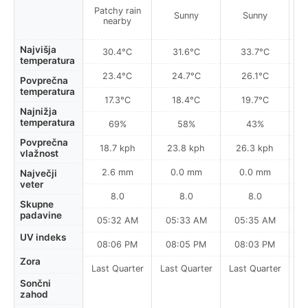
Patchy rain
Sunny
Sunny
nearby
Najvišja
30.4°C
31.6°C
33.7°C
temperatura
23.4°C
24.7°C
26.1°C
Povprečna
temperatura
17.3°C
18.4°C
19.7°C
Najnižja
temperatura
69%
58%
43%
Povprečna
18.7 kph
23.8 kph
26.3 kph
vlažnost
2.6 mm
0.0 mm
0.0 mm
Največji
veter
8.0
8.0
8.0
Skupne
padavine
05:32 AM
05:33 AM
05:35 AM
0
UV indeks
08:06 PM
08:05 PM
08:03 PM
Zora
Last Quarter
Last Quarter
Last Quarter
Sončni
zahod