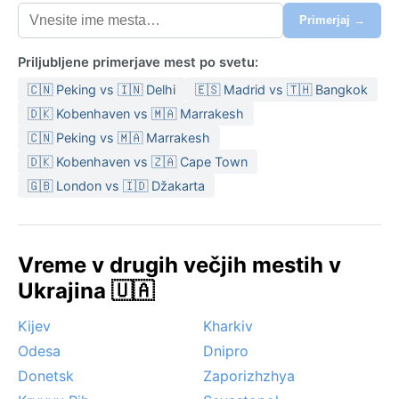
Primerjaj →
Priljubljene primerjave mest po svetu:
🇨🇳 Peking vs 🇮🇳 Delhi
🇪🇸 Madrid vs 🇹🇭 Bangkok
🇩🇰 Kobenhaven vs 🇲🇦 Marrakesh
🇨🇳 Peking vs 🇲🇦 Marrakesh
🇩🇰 Kobenhaven vs 🇿🇦 Cape Town
🇬🇧 London vs 🇮🇩 Džakarta
Vreme v drugih večjih mestih v
Ukrajina 🇺🇦
Kijev
Kharkiv
Odesa
Dnipro
Donetsk
Zaporizhzhya