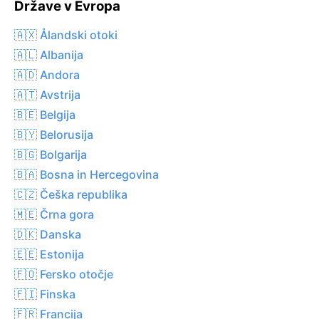
Države v Evropa
🇦🇽 Ålandski otoki
🇦🇱 Albanija
🇦🇩 Andora
🇦🇹 Avstrija
🇧🇪 Belgija
🇧🇾 Belorusija
🇧🇬 Bolgarija
🇧🇦 Bosna in Hercegovina
🇨🇿 Češka republika
🇲🇪 Črna gora
🇩🇰 Danska
🇪🇪 Estonija
🇫🇴 Fersko otočje
🇫🇮 Finska
🇫🇷 Francija