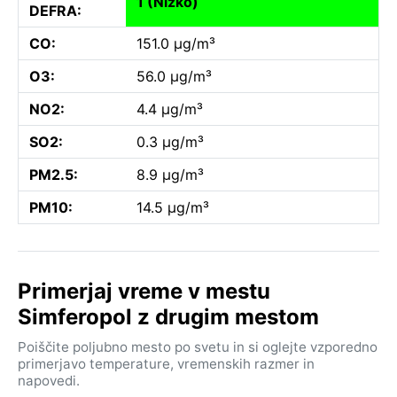
1 (Nizko)
DEFRA:
CO:
151.0 µg/m³
O3:
56.0 µg/m³
NO2:
4.4 µg/m³
SO2:
0.3 µg/m³
PM2.5:
8.9 µg/m³
PM10:
14.5 µg/m³
Primerjaj vreme v mestu
Simferopol z drugim mestom
Poiščite poljubno mesto po svetu in si oglejte vzporedno
primerjavo temperature, vremenskih razmer in
napovedi.