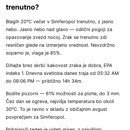
trenutno?
Blagih 20°C večer v Simferopol trenutno, z jasno
nebo. Jasno nebo nad glavo — odlični pogoji za
opazovanje zvezd nocoj. Zrak se trenutno zdi
resničen glede na izmerjeno vrednost. Nevzdržno
soparno je, vlaga je 85%.
Dihajte brez skrbi: kakovost zraka je dobra, EPA
indeks 1. Dnevna svetloba danes traja od 05:32 AM
do 08:06 PM — približno 14h 34m.
Bodite pozorni — 61% možnosti za plohe, do 3 mm.
Čez dan se ogreva, najvišja temperatura bo okoli
30°C. To je ravno v skladu z običajnim avgust
povprečjem za Simferopol.
Prihajajoči teden je videti miren, z najvišjimi