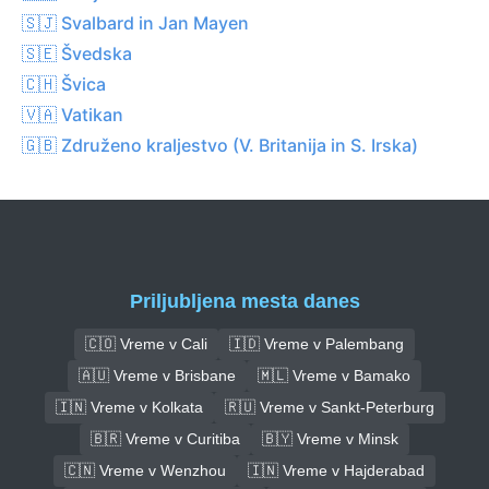
🇸🇯 Svalbard in Jan Mayen
🇸🇪 Švedska
🇨🇭 Švica
🇻🇦 Vatikan
🇬🇧 Združeno kraljestvo (V. Britanija in S. Irska)
Priljubljena mesta danes
🇨🇴 Vreme v Cali
🇮🇩 Vreme v Palembang
🇦🇺 Vreme v Brisbane
🇲🇱 Vreme v Bamako
🇮🇳 Vreme v Kolkata
🇷🇺 Vreme v Sankt-Peterburg
🇧🇷 Vreme v Curitiba
🇧🇾 Vreme v Minsk
🇨🇳 Vreme v Wenzhou
🇮🇳 Vreme v Hajderabad