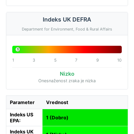
Indeks UK DEFRA
Department for Environment, Food & Rural Affairs
1
1
3
5
7
9
10
Nizko
Onesnaženost zraka je nizka
Parameter
Vrednost
Indeks US
1 (Dobro)
EPA:
Indeks UK