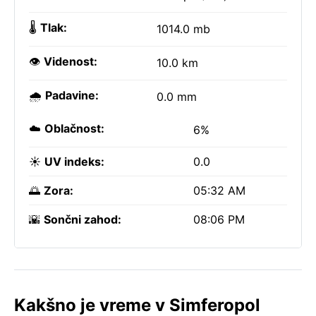
🌡️
Tlak:
1014.0 mb
👁️
Videnost:
10.0 km
🌧️
Padavine:
0.0 mm
☁️
Oblačnost:
6%
☀️
UV indeks:
0.0
🌅
Zora:
05:32 AM
🌇
Sončni zahod:
08:06 PM
Kakšno je vreme v Simferopol