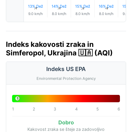
13% Dež
14% Dež
15% Dež
16% Dež
15% 
↑
↑
↑
↑
9.0 km/h
8.0 km/h
8.0 km/h
8.0 km/h
9.0 k
Indeks kakovosti zraka in
Simferopol, Ukrajina 🇺🇦 (AQI)
Indeks US EPA
Environmental Protection Agency
1
1
2
3
4
5
6
Dobro
Kakovost zraka se šteje za zadovoljivo