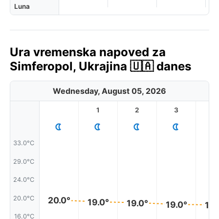
Luna
Ura vremenska napoved za
Simferopol, Ukrajina 🇺🇦 danes
Wednesday, August 05, 2026
1
2
3
4
33.0°C
29.0°C
24.0°C
20.0°C
20.0°
19.0°
19.0°
19.0°
19.
16.0°C