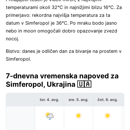
temperaturami okoli 32°C in najnižjimi blizu 16°C. Za
primerjavo: rekordna najvišja temperatura za ta
datum v Simferopol je 36°C. Po mraku bodo jasno
nebo in moon omogočali dobro opazovanje zvezd
nocoj.
Bistvo: danes je odličen dan za bivanje na prostem v
Simferopol.
7-dnevna vremenska napoved za
Simferopol, Ukrajina 🇺🇦
tor. 4. avg.
sre. 5. avg.
čet. 6. avg.
pe