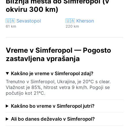
Bližnja mesta do Simferopol (v
okviru 300 km)
🇺🇦 Sevastopol
🇺🇦 Kherson
61 km
220 km
Vreme v Simferopol — Pogosto
zastavljena vprašanja
Kakšno je vreme v Simferopol zdaj?
Trenutno v Simferopol, Ukrajina, je 20°C s clear.
Vlažnost je 85%, hitrost vetra 9 km/h. Pogoji se
počutijo kot 21°C.
Kakšno bo vreme v Simferopol jutri?
Ali bo danes deževalo v Simferopol?