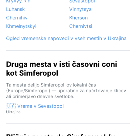
Kryvyy Rih
Sevastopol
Luhansk
Vinnytsya
Chernihiv
Kherson
Khmelnytskyi
Chernivtsi
Ogled vremenske napovedi v vseh mestih v Ukrajina
Druga mesta v isti časovni coni
kot Simferopol
Ta mesta delijo Simferopol-ov lokalni čas
(Europe/Simferopol) — uporabno za načrtovanje klicev
ali primerjavo dnevne svetlobe.
🇺🇦 Vreme v Sevastopol
Ukrajina