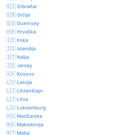
🇬🇮 Gibraltar
🇬🇷 Grčija
🇬🇬 Guernsey
🇭🇷 Hrvaška
🇮🇪 Irska
🇮🇸 Islandija
🇮🇹 Italija
🇯🇪 Jersey
🇽🇰 Kosovo
🇱🇻 Latvija
🇱🇮 Lihtenštajn
🇱🇹 Litva
🇱🇺 Luksemburg
🇭🇺 Madžarska
🇲🇰 Makedonija
🇲🇹 Malta