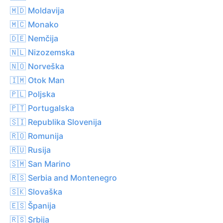
🇲🇩 Moldavija
🇲🇨 Monako
🇩🇪 Nemčija
🇳🇱 Nizozemska
🇳🇴 Norveška
🇮🇲 Otok Man
🇵🇱 Poljska
🇵🇹 Portugalska
🇸🇮 Republika Slovenija
🇷🇴 Romunija
🇷🇺 Rusija
🇸🇲 San Marino
🇷🇸 Serbia and Montenegro
🇸🇰 Slovaška
🇪🇸 Španija
🇷🇸 Srbija