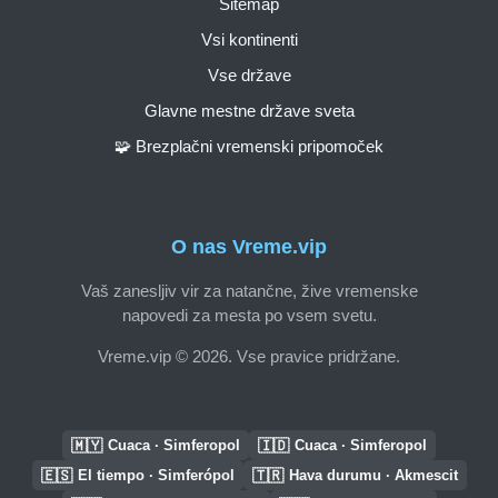
Sitemap
Vsi kontinenti
Vse države
Glavne mestne države sveta
🧩 Brezplačni vremenski pripomoček
O nas Vreme.vip
Vaš zanesljiv vir za natančne, žive vremenske
napovedi za mesta po vsem svetu.
Vreme.vip © 2026. Vse pravice pridržane.
🇲🇾
🇮🇩
Cuaca · Simferopol
Cuaca · Simferopol
🇪🇸
🇹🇷
El tiempo · Simferópol
Hava durumu · Akmescit