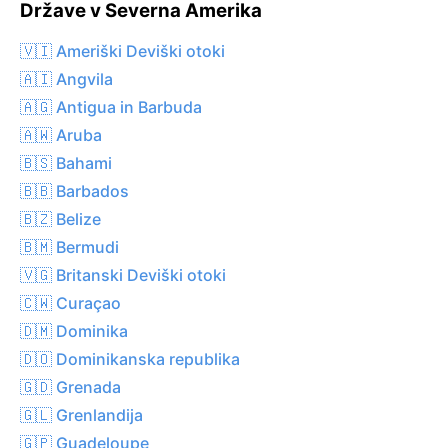
Države v Severna Amerika
🇻🇮 Ameriški Deviški otoki
🇦🇮 Angvila
🇦🇬 Antigua in Barbuda
🇦🇼 Aruba
🇧🇸 Bahami
🇧🇧 Barbados
🇧🇿 Belize
🇧🇲 Bermudi
🇻🇬 Britanski Deviški otoki
🇨🇼 Curaçao
🇩🇲 Dominika
🇩🇴 Dominikanska republika
🇬🇩 Grenada
🇬🇱 Grenlandija
🇬🇵 Guadeloupe