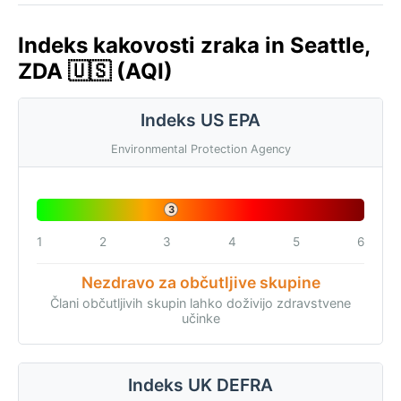
Indeks kakovosti zraka in Seattle,
ZDA 🇺🇸 (AQI)
Indeks US EPA
Environmental Protection Agency
3
1
2
3
4
5
6
Nezdravo za občutljive skupine
Člani občutljivih skupin lahko doživijo zdravstvene
učinke
Indeks UK DEFRA