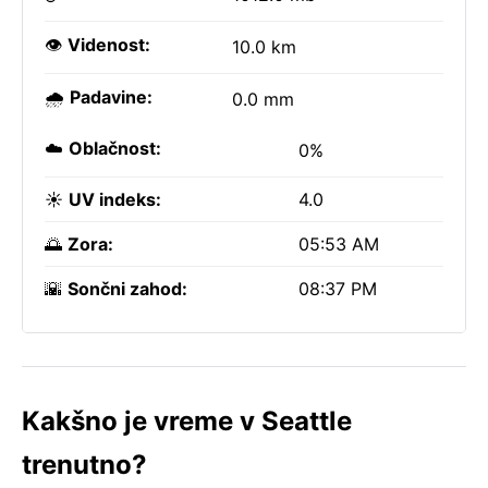
👁️
Videnost:
10.0 km
🌧️
Padavine:
0.0 mm
☁️
Oblačnost:
0%
☀️
UV indeks:
4.0
🌅
Zora:
05:53 AM
🌇
Sončni zahod:
08:37 PM
Kakšno je vreme v Seattle
trenutno?