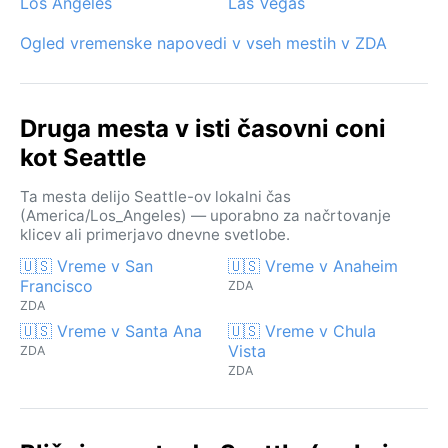
Los Angeles
Las Vegas
Ogled vremenske napovedi v vseh mestih v ZDA
Druga mesta v isti časovni coni
kot Seattle
Ta mesta delijo Seattle-ov lokalni čas
(America/Los_Angeles) — uporabno za načrtovanje
klicev ali primerjavo dnevne svetlobe.
🇺🇸 Vreme v San
🇺🇸 Vreme v Anaheim
Francisco
ZDA
ZDA
🇺🇸 Vreme v Santa Ana
🇺🇸 Vreme v Chula
Vista
ZDA
ZDA