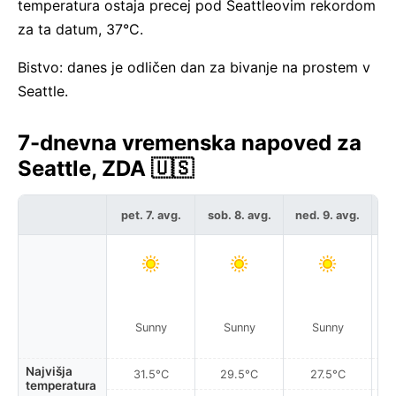
temperatura ostaja precej pod Seattleovim rekordom
za ta datum, 37°C.
Bistvo: danes je odličen dan za bivanje na prostem v
Seattle.
7-dnevna vremenska napoved za
Seattle, ZDA 🇺🇸
pet. 7. avg.
sob. 8. avg.
ned. 9. avg.
po
Sunny
Sunny
Sunny
Najvišja
31.5°C
29.5°C
27.5°C
temperatura