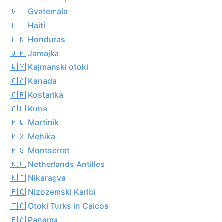
🇬🇹 Gvatemala
🇭🇹 Haiti
🇭🇳 Honduras
🇯🇲 Jamajka
🇰🇾 Kajmanski otoki
🇨🇦 Kanada
🇨🇷 Kostarika
🇨🇺 Kuba
🇲🇶 Martinik
🇲🇽 Mehika
🇲🇸 Montserrat
🇳🇱 Netherlands Antilles
🇳🇮 Nikaragva
🇧🇶 Nizozemski Karibi
🇹🇨 Otoki Turks in Caicos
🇵🇦 Panama