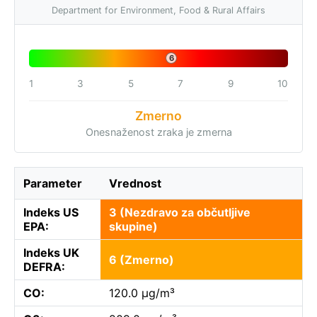
Department for Environment, Food & Rural Affairs
6
1
3
5
7
9
10
Zmerno
Onesnaženost zraka je zmerna
Parameter
Vrednost
Indeks US
3 (Nezdravo za občutljive
EPA:
skupine)
Indeks UK
6 (Zmerno)
DEFRA:
CO:
120.0 µg/m³