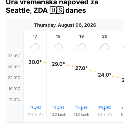
Ura vremenska napoved za
Seattle, ZDA 🇺🇸 danes
Thursday, August 06, 2026
17
18
19
20
2
33.0°C
30.0°
29.0°
28.0°C
27.0°
24.0°
22.0°C
21.
16.0°C
11.0°C
1% Dež
1% Dež
1% Dež
1% Dež
2% D
↑
↑
↑
↑
11.0 km/h
12.0 km/h
11.0 km/h
9.0 km/h
8.0 k