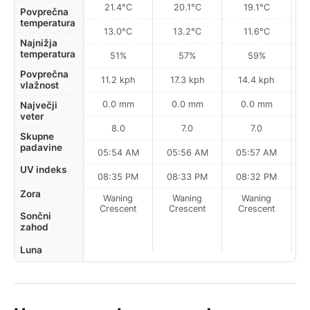
21.4°C
20.1°C
19.1°C
Povprečna
temperatura
13.0°C
13.2°C
11.6°C
Najnižja
temperatura
51%
57%
59%
Povprečna
11.2 kph
17.3 kph
14.4 kph
vlažnost
0.0 mm
0.0 mm
0.0 mm
Največji
veter
8.0
7.0
7.0
Skupne
padavine
05:54 AM
05:56 AM
05:57 AM
0
UV indeks
08:35 PM
08:33 PM
08:32 PM
Zora
Waning
Waning
Waning
N
Crescent
Crescent
Crescent
Sončni
zahod
Luna