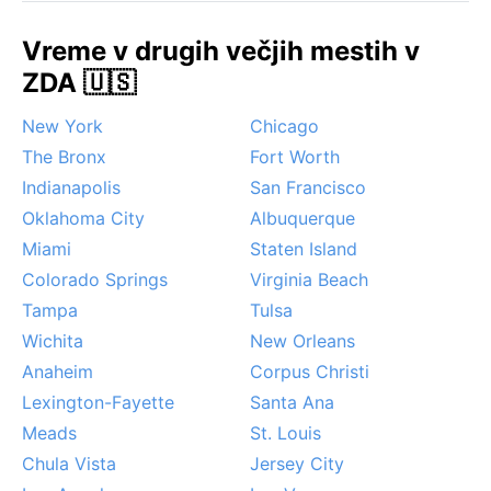
zapade tanek sloj snega, ki mesto začasno ohromi.
Pojav, znan kot »junijska megla«, prinese večdnevno
Vreme v drugih večjih mestih v
nizko oblačnost, ki ne spusti sonca. Močne nevihte so
ZDA 🇺🇸
redke, občasni »Pineapple Express« pa prinese topel
dež iz Pacifika – vse to ustvarja svojevrstno vzdušje,
New York
Chicago
ki ga prebivalci sprejemajo kot del vsakdana.
The Bronx
Fort Worth
Indianapolis
San Francisco
Oklahoma City
Albuquerque
Miami
Staten Island
Colorado Springs
Virginia Beach
Tampa
Tulsa
Wichita
New Orleans
Anaheim
Corpus Christi
Lexington-Fayette
Santa Ana
Meads
St. Louis
Chula Vista
Jersey City