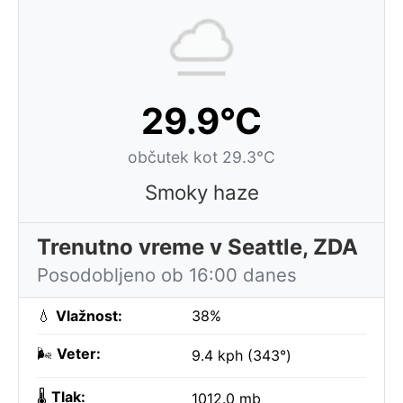
29.9°C
občutek kot 29.3°C
Smoky haze
Trenutno vreme v Seattle, ZDA
Posodobljeno ob 16:00 danes
💧
Vlažnost:
38%
🌬️
Veter:
9.4 kph (343°)
🌡️
Tlak:
1012.0 mb