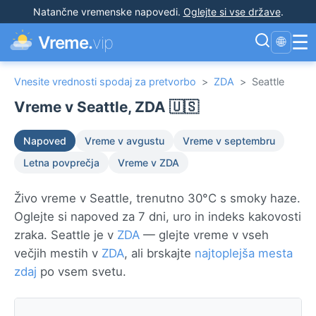
Natančne vremenske napovedi
.
Oglejte si vse države
.
☰
Vreme.
vip
🌐
Vnesite vrednosti spodaj za pretvorbo
>
ZDA
>
Seattle
Vreme v Seattle, ZDA 🇺🇸
Napoved
Vreme v avgustu
Vreme v septembru
Letna povprečja
Vreme v ZDA
Živo vreme v Seattle, trenutno 30°C s smoky haze.
Oglejte si napoved za 7 dni, uro in indeks kakovosti
zraka. Seattle je v
ZDA
— glejte vreme v vseh
večjih mestih v
ZDA
, ali brskajte
najtoplejša mesta
zdaj
po vsem svetu.