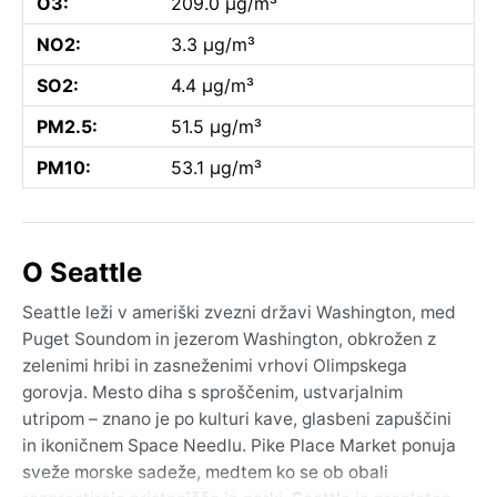
O3:
209.0 µg/m³
NO2:
3.3 µg/m³
SO2:
4.4 µg/m³
PM2.5:
51.5 µg/m³
PM10:
53.1 µg/m³
O Seattle
Seattle leži v ameriški zvezni državi Washington, med
Puget Soundom in jezerom Washington, obkrožen z
zelenimi hribi in zasneženimi vrhovi Olimpskega
gorovja. Mesto diha s sproščenim, ustvarjalnim
utripom – znano je po kulturi kave, glasbeni zapuščini
in ikoničnem Space Needlu. Pike Place Market ponuja
sveže morske sadeže, medtem ko se ob obali