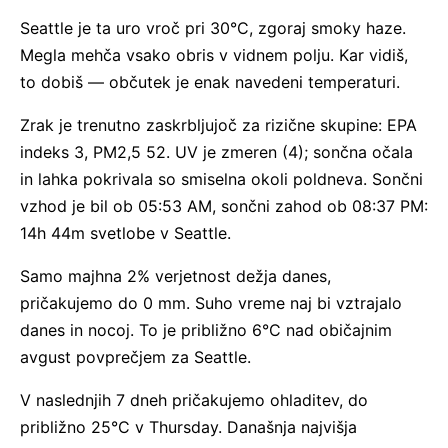
Seattle je ta uro vroč pri 30°C, zgoraj smoky haze.
Megla mehča vsako obris v vidnem polju. Kar vidiš,
to dobiš — občutek je enak navedeni temperaturi.
Zrak je trenutno zaskrbljujoč za rizične skupine: EPA
indeks 3, PM2,5 52. UV je zmeren (4); sončna očala
in lahka pokrivala so smiselna okoli poldneva. Sončni
vzhod je bil ob 05:53 AM, sončni zahod ob 08:37 PM:
14h 44m svetlobe v Seattle.
Samo majhna 2% verjetnost dežja danes,
pričakujemo do 0 mm. Suho vreme naj bi vztrajalo
danes in nocoj. To je približno 6°C nad običajnim
avgust povprečjem za Seattle.
V naslednjih 7 dneh pričakujemo ohladitev, do
približno 25°C v Thursday. Današnja najvišja