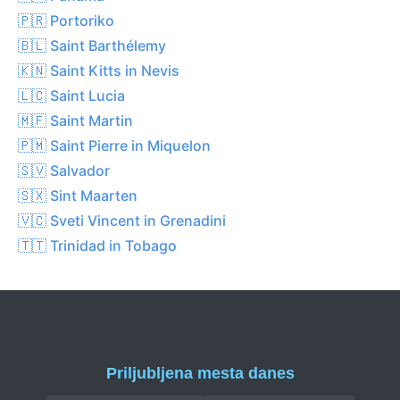
🇵🇷 Portoriko
🇧🇱 Saint Barthélemy
🇰🇳 Saint Kitts in Nevis
🇱🇨 Saint Lucia
🇲🇫 Saint Martin
🇵🇲 Saint Pierre in Miquelon
🇸🇻 Salvador
🇸🇽 Sint Maarten
🇻🇨 Sveti Vincent in Grenadini
🇹🇹 Trinidad in Tobago
Priljubljena mesta danes