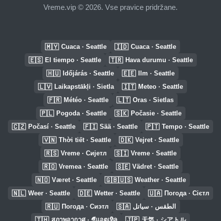
Vreme.vip © 2026. Vse pravice pridržane.
🇲🇾
🇮🇩
Cuaca · Seattle
Cuaca · Seattle
🇪🇸
🇹🇷
El tiempo · Seattle
Hava durumu · Seattle
🇭🇺
🇪🇪
Időjárás · Seattle
Ilm · Seattle
🇱🇻
🇮🇹
Laikapstākļi · Sietla
Meteo · Seattle
🇫🇷
🇱🇹
Météo · Seattle
Oras · Sietlas
🇵🇱
🇸🇰
Pogoda · Seattle
Počasie · Seattle
🇨🇿
🇫🇮
🇵🇹
Počasí · Seattle
Sää · Seattle
Tempo · Seattle
🇻🇳
🇩🇰
Thời tiết · Seattle
Vejret · Seattle
🇷🇸
🇸🇮
Vreme · Сијетл
Vreme · Seattle
🇷🇴
🇸🇪
Vremea · Seattle
Vädret · Seattle
🇳🇴
🇬🇧🇺🇸
Været · Seattle
Weather · Seattle
🇳🇱
🇩🇪
🇺🇦
Weer · Seattle
Wetter · Seattle
Погода · Сієтл
🇷🇺
🇸🇦
Погода · Сиэтл
الطقس · سياتل
🇹🇭
🇯🇵
สภาพอากาศ · ซีแอตเทิล
天気 · シアトル