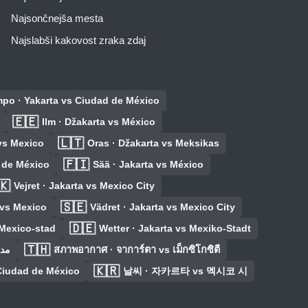
Najsončnejša mesta
Najslabši kakovost zraka zdaj
empo · Yakarta vs Ciudad de México
🇪🇪
Ilm · Džakarta vs México
🇱🇹
vs Mexico
Oras · Džakarta vs Meksikas
🇫🇮
d de México
Sää · Jakarta vs México
🇰
Vejret · Jakarta vs Mexico City
🇸🇪
 vs Mexico
Vädret · Jakarta vs Mexico City
🇩🇪
 Mexico-stad
Wetter · Jakarta vs Mexiko-Stadt
🇹🇭
مدينة 
สภาพอากาศ · จาการ์ตา vs เม็กซิโกซิตี
🇰🇷
iudad de México
날씨 · 자카르타 vs 멕시코 시