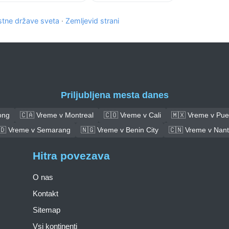
tne države sveta
·
Zemljevid strani
Priljubljena mesta danes
ong
🇨🇦 Vreme v Montreal
🇨🇴 Vreme v Cali
🇲🇽 Vreme v Pue
🇩 Vreme v Semarang
🇳🇬 Vreme v Benin City
🇨🇳 Vreme v Nan
Hitra povezava
O nas
Kontakt
Sitemap
Vsi kontinenti