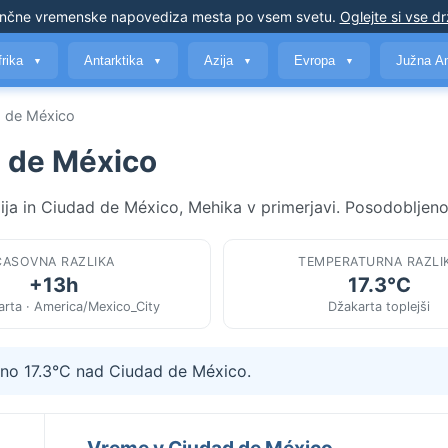
nčne vremenske napovedi
za mesta po vsem svetu
.
Oglejte si vse d
frika
Antarktika
Azija
Evropa
Južna A
▼
▼
▼
▼
d de México
d de México
ja in Ciudad de México, Mehika v primerjavi. Posodobljeno
ČASOVNA RAZLIKA
TEMPERATURNA RAZLI
+13h
17.3°C
arta · America/Mexico_City
Džakarta toplejši
ižno 17.3°C nad Ciudad de México.
Vreme v Ciudad de México