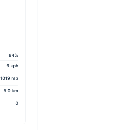
84%
6 kph
1019 mb
5.0 km
0