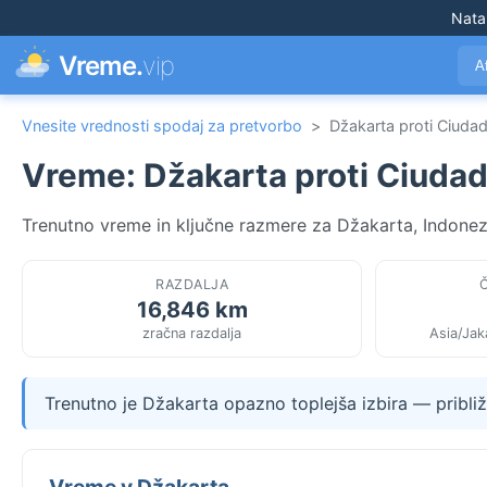
Nata
Vreme.
vip
A
Vnesite vrednosti spodaj za pretvorbo
>
Džakarta proti Ciuda
Vreme: Džakarta proti Ciuda
Trenutno vreme in ključne razmere za Džakarta, Indonezi
RAZDALJA
16,846 km
zračna razdalja
Asia/Jak
Trenutno je Džakarta opazno toplejša izbira — pribl
Vreme v Džakarta