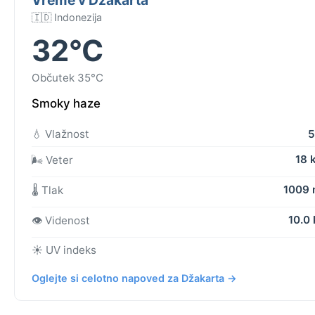
🇮🇩 Indonezija
32°C
Občutek 35°C
Smoky haze
💧 Vlažnost
5
18 
🌬️ Veter
1009
🌡️ Tlak
10.0
👁️ Videnost
☀️ UV indeks
Oglejte si celotno napoved za Džakarta →