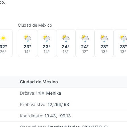
co.
Ciudad de México
32°
23°
23°
24°
24°
23°
23
26°
14°
14°
13°
12°
13°
13°
Ciudad de México
Država:
🇲🇽 Mehika
Prebivalstvo:
12,294,193
Koordinate:
19.43, -99.13