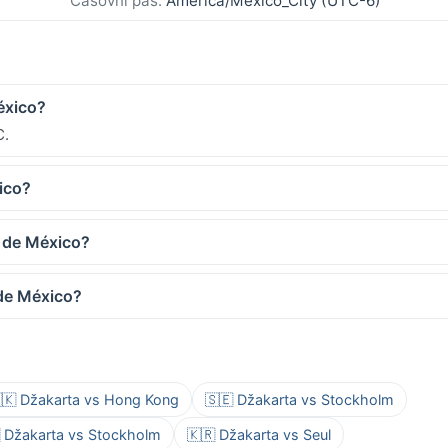
Časovni pas:
America/Mexico_City (UTC-6)
éxico?
C.
ico?
d de México?
 de México?
🇰 Džakarta vs Hong Kong
🇸🇪 Džakarta vs Stockholm
 Džakarta vs Stockholm
🇰🇷 Džakarta vs Seul