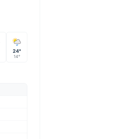
°
24°
14°