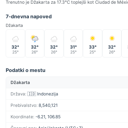
Trenutno je Džakarta za 17.3°C toplejši kot Ciudad de Méxi
7-dnevna napoved
Džakarta
32°
32°
32°
31°
33°
32°
25°
26°
26°
25°
25°
26°
Podatki o mestu
Džakarta
Država:
🇮🇩 Indonezija
Prebivalstvo:
8,540,121
Koordinate:
-6.21, 106.85