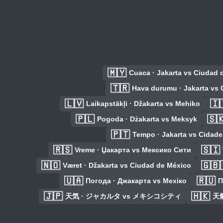
🇲🇾
Cuaca · Jakarta vs Ciudad 
🇹🇷
Hava durumu · Jakarta vs
🇱🇻
🇮
Laikapstākļi · Džakarta vs Mehiko
🇵🇱
🇸
Pogoda · Dżakarta vs Meksyk
🇵🇹
Tempo · Jakarta vs Cidad
🇷🇸
🇸🇮
Vreme · Џакарта vs Мексико Сити
🇳🇴
🇬🇧
Været · Džakarta vs Ciudad de México
🇺🇦
🇷🇺
Погода · Джакарта vs Мехіко
П
🇯🇵
🇭🇰
天気 · ジャカルタ vs メキシコシティ
天氣