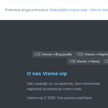
Prebrskaj druge primerjave:
Najtoplejša mesta zdaj
·
Glavne mes
🇨🇬 Vreme v Brazzaville
🇻🇳 Vreme v Haiph
🇻🇳 Vreme v Hanoj
🇮
O nas Vreme.vip
Vaš zanesljiv vir za natančne, žive vremenske
napovedi za mesta po vsem svetu.
Vreme.vip © 2026. Vse pravice pridržane.