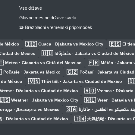
Vse države
Glavne mestne države sveta
🧩 Brezplačni vremenski pripomoček
🇮🇩
🇪🇸
de México
Cuaca · Djakarta vs Mexico City
El ti
🇭🇺
 Ciudad de Mexico
Időjárás · Jakarta vs Ciudad de México
🇹
🇫🇷
Meteo · Giacarta vs Città del Messico
Météo · Jakarta 

🇨🇿
Počasie · Jakarta vs Mexiko
Počasí · Jakarta vs Ciuda
🇻🇳
🇩
e do México
Thời tiết · Jakarta vs Ciudad de Mexico
🇷🇴
Vreme · Džakarta vs Ciudad de México
Vremea · Džakarta
🇺🇸
🇳🇱
Weather · Jakarta vs Mexico City
Weer · Batavia vs
🇸🇦
огода · Джакарта vs Мехико
الطقس · جاكارتا vs مدينة 
🇹🇼
 · Džakarta vs Ciudad de México
天氣預報 · Džakarta vs C