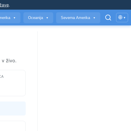
ržave
.
🌐
merika
Oceanija
Severna Amerika
▾
▼
▼
▼
 v živo.
KA