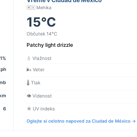
🇲🇽 Mehika
15°C
Občutek 14°C
Patchy light drizzle
1%
💧 Vlažnost
kph
🌬️ Veter
 mb
🌡️ Tlak
 km
👁️ Videnost
6
☀️ UV indeks
Oglejte si celotno napoved za Ciudad de México →