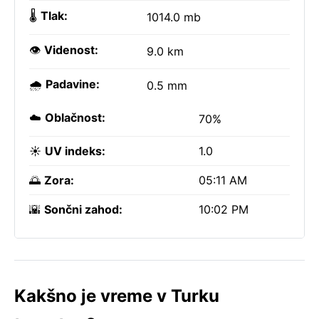
🌡️
Tlak:
1014.0 mb
👁️
Videnost:
9.0 km
🌧️
Padavine:
0.5 mm
☁️
Oblačnost:
70%
☀️
UV indeks:
1.0
🌅
Zora:
05:11 AM
🌇
Sončni zahod:
10:02 PM
Kakšno je vreme v Turku