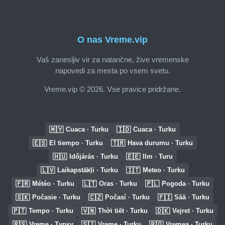
O nas Vreme.vip
Vaš zanesljiv vir za natančne, žive vremenske
napovedi za mesta po vsem svetu.
Vreme.vip © 2026. Vse pravice pridržane.
🇲🇾
🇮🇩
Cuaca · Turku
Cuaca · Turku
🇪🇸
🇹🇷
El tiempo · Turku
Hava durumu · Turku
🇭🇺
🇪🇪
Időjárás · Turku
Ilm · Turu
🇱🇻
🇮🇹
Laikapstākļi · Turku
Meteo · Turku
🇫🇷
🇱🇹
🇵🇱
Météo · Turku
Oras · Turku
Pogoda · Turku
🇸🇰
🇨🇿
🇫🇮
Počasie · Turku
Počasí · Turku
Sää · Turku
🇵🇹
🇻🇳
🇩🇰
Tempo · Turku
Thời tiết · Turku
Vejret · Turku
🇷🇸
🇸🇮
🇷🇴
Vreme · Турку
Vreme · Turku
Vremea · Turku