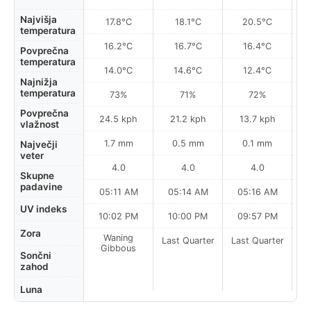
Najvišja
17.8°C
18.1°C
20.5°C
temperatura
16.2°C
16.7°C
16.4°C
Povprečna
temperatura
14.0°C
14.6°C
12.4°C
Najnižja
temperatura
73%
71%
72%
Povprečna
24.5 kph
21.2 kph
13.7 kph
vlažnost
1.7 mm
0.5 mm
0.1 mm
Največji
veter
4.0
4.0
4.0
Skupne
padavine
05:11 AM
05:14 AM
05:16 AM
UV indeks
10:02 PM
10:00 PM
09:57 PM
Zora
Waning
Last Quarter
Last Quarter
La
Gibbous
Sončni
zahod
Luna