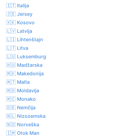
🇮🇹 Italija
🇯🇪 Jersey
🇽🇰 Kosovo
🇱🇻 Latvija
🇱🇮 Lihtenštajn
🇱🇹 Litva
🇱🇺 Luksemburg
🇭🇺 Madžarska
🇲🇰 Makedonija
🇲🇹 Malta
🇲🇩 Moldavija
🇲🇨 Monako
🇩🇪 Nemčija
🇳🇱 Nizozemska
🇳🇴 Norveška
🇮🇲 Otok Man