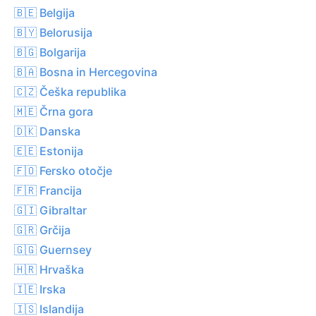
🇧🇪 Belgija
🇧🇾 Belorusija
🇧🇬 Bolgarija
🇧🇦 Bosna in Hercegovina
🇨🇿 Češka republika
🇲🇪 Črna gora
🇩🇰 Danska
🇪🇪 Estonija
🇫🇴 Fersko otočje
🇫🇷 Francija
🇬🇮 Gibraltar
🇬🇷 Grčija
🇬🇬 Guernsey
🇭🇷 Hrvaška
🇮🇪 Irska
🇮🇸 Islandija