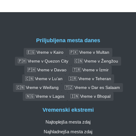
Priljubljena mesta danes
🇪🇬 Vreme v Kairo
🇵🇰 Vreme v Multan
🇵🇭 Vreme v Quezon City
🇨🇳 Vreme v Žengžou
🇵🇭 Vreme v Davao
🇹🇷 Vreme v İzmir
🇨🇳 Vreme v Lu’an
🇮🇷 Vreme v Teheran
🇨🇳 Vreme v Weifang
🇹🇿 Vreme v Dar es Salaam
🇳🇬 Vreme v Lagos
🇮🇳 Vreme v Bhopal
Vremenski ekstremi
Najtoplejša mesta zdaj
Najhladnejša mesta zdaj