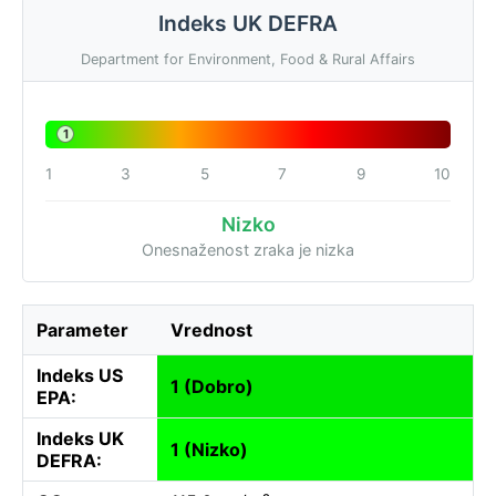
Indeks UK DEFRA
Department for Environment, Food & Rural Affairs
1
1
3
5
7
9
10
Nizko
Onesnaženost zraka je nizka
Parameter
Vrednost
Indeks US
1 (Dobro)
EPA:
Indeks UK
1 (Nizko)
DEFRA: