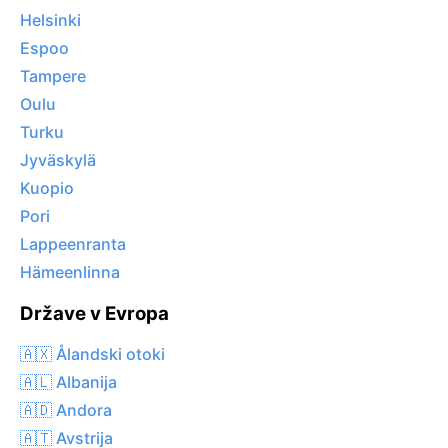
Helsinki
Espoo
Tampere
Oulu
Turku
Jyväskylä
Kuopio
Pori
Lappeenranta
Hämeenlinna
Države v Evropa
🇦🇽 Ålandski otoki
🇦🇱 Albanija
🇦🇩 Andora
🇦🇹 Avstrija