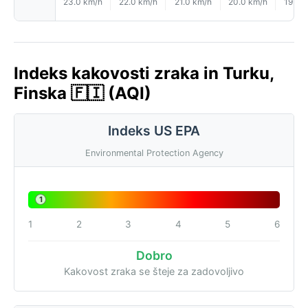
23.0 km/h
22.0 km/h
21.0 km/h
20.0 km/h
19.0 
Indeks kakovosti zraka in Turku,
Finska 🇫🇮 (AQI)
Indeks US EPA
Environmental Protection Agency
1
1
2
3
4
5
6
Dobro
Kakovost zraka se šteje za zadovoljivo