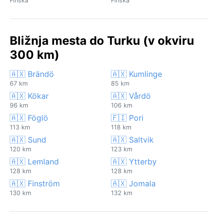
Finska
Finska
Bližnja mesta do Turku (v okviru
300 km)
🇦🇽 Brändö
🇦🇽 Kumlinge
67 km
85 km
🇦🇽 Kökar
🇦🇽 Vårdö
96 km
106 km
🇦🇽 Föglö
🇫🇮 Pori
113 km
118 km
🇦🇽 Sund
🇦🇽 Saltvik
120 km
123 km
🇦🇽 Lemland
🇦🇽 Ytterby
128 km
128 km
🇦🇽 Finström
🇦🇽 Jomala
130 km
132 km