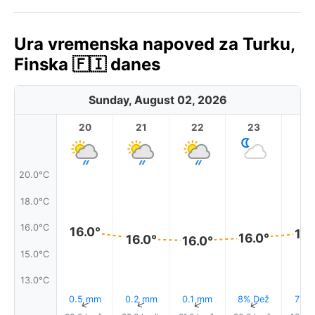
Ura vremenska napoved za Turku,
Finska 🇫🇮 danes
Sunday, August 02, 2026
20
21
22
23
20.0°C
18.0°C
16.0°C
16.0°
16.
16.0°
16.0°
16.0°
15.0°C
13.0°C
0.5 mm
0.2 mm
0.1 mm
8% Dež
7% D
↑
↑
↑
↑