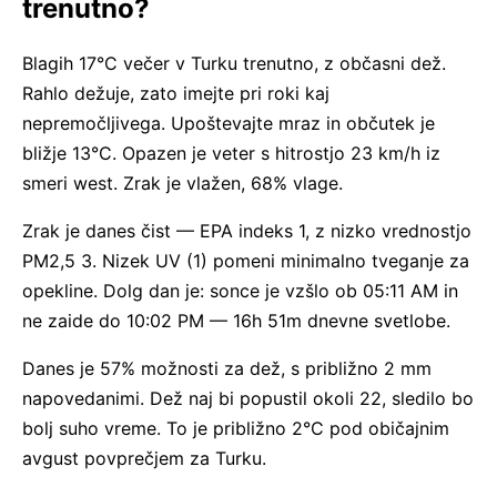
trenutno?
Blagih 17°C večer v Turku trenutno, z občasni dež.
Rahlo dežuje, zato imejte pri roki kaj
nepremočljivega. Upoštevajte mraz in občutek je
bližje 13°C. Opazen je veter s hitrostjo 23 km/h iz
smeri west. Zrak je vlažen, 68% vlage.
Zrak je danes čist — EPA indeks 1, z nizko vrednostjo
PM2,5 3. Nizek UV (1) pomeni minimalno tveganje za
opekline. Dolg dan je: sonce je vzšlo ob 05:11 AM in
ne zaide do 10:02 PM — 16h 51m dnevne svetlobe.
Danes je 57% možnosti za dež, s približno 2 mm
napovedanimi. Dež naj bi popustil okoli 22, sledilo bo
bolj suho vreme. To je približno 2°C pod običajnim
avgust povprečjem za Turku.