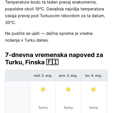
Temperature bodo ta teden precej enakomerne,
popoldne okoli 19°C. Današnja najvišja temperatura
ostaja precej pod Turkuovim rekordom za ta datum,
30°C.
Ne pustite se ujeti — dežna oprema je vredna
nošenja v Turku danes.
7-dnevna vremenska napoved za
Turku, Finska 🇫🇮
ned. 2. avg.
pon. 3. avg.
tor. 4. avg.
sr
Sunny
Sunny
Sunny
Pa