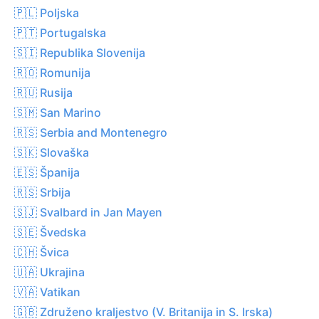
🇵🇱 Poljska
🇵🇹 Portugalska
🇸🇮 Republika Slovenija
🇷🇴 Romunija
🇷🇺 Rusija
🇸🇲 San Marino
🇷🇸 Serbia and Montenegro
🇸🇰 Slovaška
🇪🇸 Španija
🇷🇸 Srbija
🇸🇯 Svalbard in Jan Mayen
🇸🇪 Švedska
🇨🇭 Švica
🇺🇦 Ukrajina
🇻🇦 Vatikan
🇬🇧 Združeno kraljestvo (V. Britanija in S. Irska)