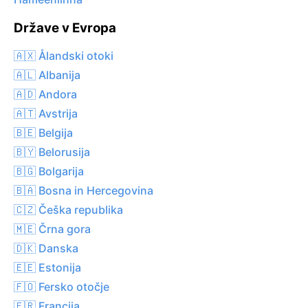
Države v Evropa
🇦🇽 Ålandski otoki
🇦🇱 Albanija
🇦🇩 Andora
🇦🇹 Avstrija
🇧🇪 Belgija
🇧🇾 Belorusija
🇧🇬 Bolgarija
🇧🇦 Bosna in Hercegovina
🇨🇿 Češka republika
🇲🇪 Črna gora
🇩🇰 Danska
🇪🇪 Estonija
🇫🇴 Fersko otočje
🇫🇷 Francija