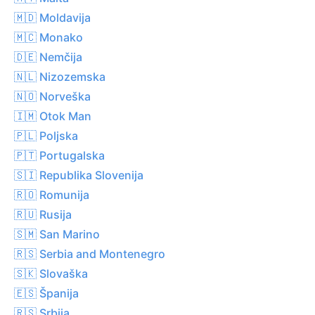
🇲🇩 Moldavija
🇲🇨 Monako
🇩🇪 Nemčija
🇳🇱 Nizozemska
🇳🇴 Norveška
🇮🇲 Otok Man
🇵🇱 Poljska
🇵🇹 Portugalska
🇸🇮 Republika Slovenija
🇷🇴 Romunija
🇷🇺 Rusija
🇸🇲 San Marino
🇷🇸 Serbia and Montenegro
🇸🇰 Slovaška
🇪🇸 Španija
🇷🇸 Srbija