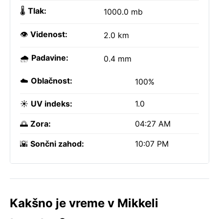
🌡️
Tlak:
1000.0 mb
👁️
Videnost:
2.0 km
🌧️
Padavine:
0.4 mm
☁️
Oblačnost:
100%
☀️
UV indeks:
1.0
🌅
Zora:
04:27 AM
🌇
Sončni zahod:
10:07 PM
Kakšno je vreme v Mikkeli