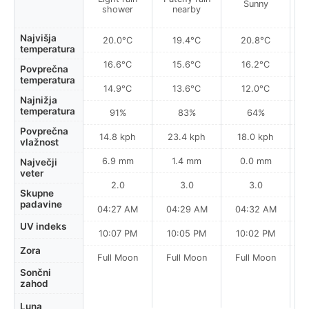
Sunny
shower
nearby
Najvišja
20.0°C
19.4°C
20.8°C
temperatura
16.6°C
15.6°C
16.2°C
Povprečna
temperatura
14.9°C
13.6°C
12.0°C
Najnižja
temperatura
91%
83%
64%
Povprečna
14.8 kph
23.4 kph
18.0 kph
vlažnost
6.9 mm
1.4 mm
0.0 mm
Največji
veter
2.0
3.0
3.0
Skupne
padavine
04:27 AM
04:29 AM
04:32 AM
0
UV indeks
10:07 PM
10:05 PM
10:02 PM
Zora
Full Moon
Full Moon
Full Moon
Sončni
zahod
Luna