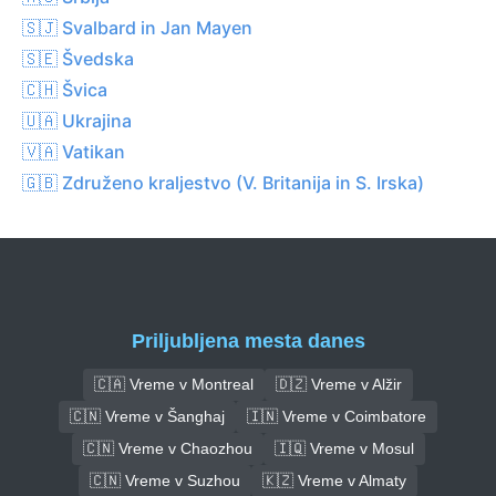
🇸🇯 Svalbard in Jan Mayen
🇸🇪 Švedska
🇨🇭 Švica
🇺🇦 Ukrajina
🇻🇦 Vatikan
🇬🇧 Združeno kraljestvo (V. Britanija in S. Irska)
Priljubljena mesta danes
🇨🇦 Vreme v Montreal
🇩🇿 Vreme v Alžir
🇨🇳 Vreme v Šanghaj
🇮🇳 Vreme v Coimbatore
🇨🇳 Vreme v Chaozhou
🇮🇶 Vreme v Mosul
🇨🇳 Vreme v Suzhou
🇰🇿 Vreme v Almaty