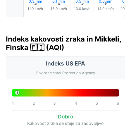
0.3 mm
0.1 mm
0.5 mm
0.6 mm
0.8
↑
↑
↑
↑
11.0 km/h
13.0 km/h
13.0 km/h
14.0 km/h
10.0 
Indeks kakovosti zraka in Mikkeli,
Finska 🇫🇮 (AQI)
Indeks US EPA
Environmental Protection Agency
1
1
2
3
4
5
6
Dobro
Kakovost zraka se šteje za zadovoljivo