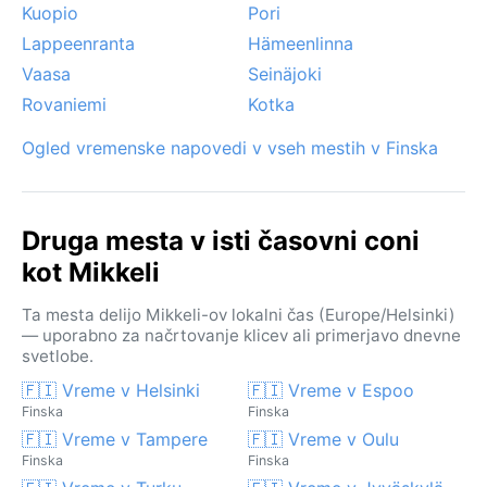
Kuopio
Pori
Lappeenranta
Hämeenlinna
Vaasa
Seinäjoki
Rovaniemi
Kotka
Ogled vremenske napovedi v vseh mestih v Finska
Druga mesta v isti časovni coni
kot Mikkeli
Ta mesta delijo Mikkeli-ov lokalni čas (Europe/Helsinki)
— uporabno za načrtovanje klicev ali primerjavo dnevne
svetlobe.
🇫🇮 Vreme v Helsinki
🇫🇮 Vreme v Espoo
Finska
Finska
🇫🇮 Vreme v Tampere
🇫🇮 Vreme v Oulu
Finska
Finska