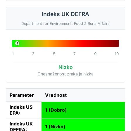
Indeks UK DEFRA
Department for Environment, Food & Rural Affairs
1
1
3
5
7
9
10
Nizko
Onesnaženost zraka je nizka
Parameter
Vrednost
Indeks US
1 (Dobro)
EPA:
Indeks UK
1 (Nizko)
DEFRA: