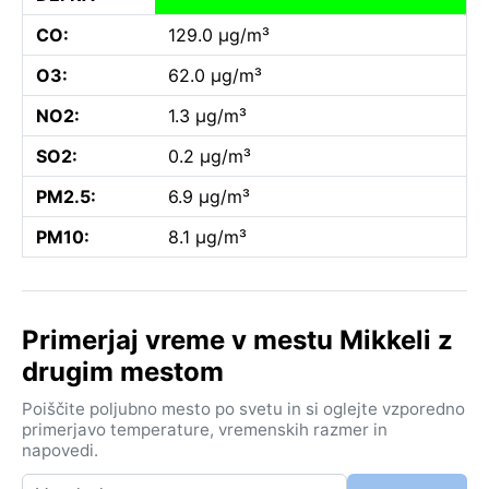
CO:
129.0 µg/m³
O3:
62.0 µg/m³
NO2:
1.3 µg/m³
SO2:
0.2 µg/m³
PM2.5:
6.9 µg/m³
PM10:
8.1 µg/m³
Primerjaj vreme v mestu Mikkeli z
drugim mestom
Poiščite poljubno mesto po svetu in si oglejte vzporedno
primerjavo temperature, vremenskih razmer in
napovedi.