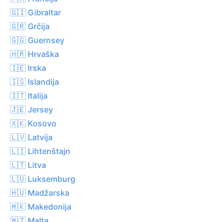
🇬🇮 Gibraltar
🇬🇷 Grčija
🇬🇬 Guernsey
🇭🇷 Hrvaška
🇮🇪 Irska
🇮🇸 Islandija
🇮🇹 Italija
🇯🇪 Jersey
🇽🇰 Kosovo
🇱🇻 Latvija
🇱🇮 Lihtenštajn
🇱🇹 Litva
🇱🇺 Luksemburg
🇭🇺 Madžarska
🇲🇰 Makedonija
🇲🇹 Malta