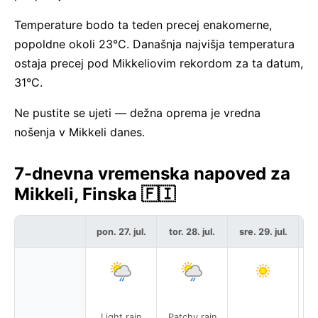
Temperature bodo ta teden precej enakomerne,
popoldne okoli 23°C. Današnja najvišja temperatura
ostaja precej pod Mikkeliovim rekordom za ta datum,
31°C.
Ne pustite se ujeti — dežna oprema je vredna
nošenja v Mikkeli danes.
7-dnevna vremenska napoved za
Mikkeli, Finska 🇫🇮
pon. 27. jul.
tor. 28. jul.
sre. 29. jul.
če
Light rain
Patchy rain