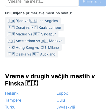
Primerjaj →
Priljubljene primerjave mest po svetu:
🇸🇦 Rijad vs 🇺🇸 Los Angeles
🇦🇹 Dunaj vs 🇲🇾 Kuala Lumpur
🇪🇸 Madrid vs 🇸🇬 Singapur
🇳🇱 Amsterdam vs 🇷🇺 Moskva
🇭🇰 Hong Kong vs 🇮🇹 Milano
🇯🇵 Osaka vs 🇳🇿 Auckland
Vreme v drugih večjih mestih v
Finska 🇫🇮
Helsinki
Espoo
Tampere
Oulu
Turku
Jyväskylä