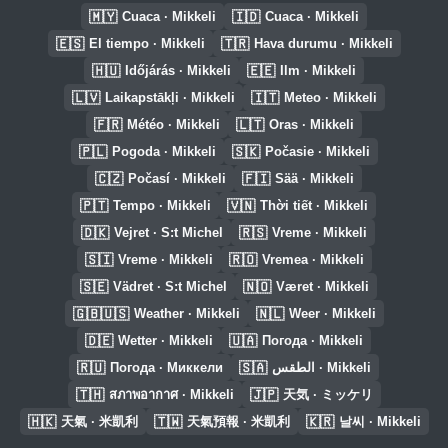
🇲🇾
🇮🇩
Cuaca · Mikkeli
Cuaca · Mikkeli
🇪🇸
🇹🇷
El tiempo · Mikkeli
Hava durumu · Mikkeli
🇭🇺
🇪🇪
Időjárás · Mikkeli
Ilm · Mikkeli
🇱🇻
🇮🇹
Laikapstākļi · Mikkeli
Meteo · Mikkeli
🇫🇷
🇱🇹
Météo · Mikkeli
Oras · Mikkeli
🇵🇱
🇸🇰
Pogoda · Mikkeli
Počasie · Mikkeli
🇨🇿
🇫🇮
Počasí · Mikkeli
Sää · Mikkeli
🇵🇹
🇻🇳
Tempo · Mikkeli
Thời tiết · Mikkeli
🇩🇰
🇷🇸
Vejret · S:t Michel
Vreme · Mikkeli
🇸🇮
🇷🇴
Vreme · Mikkeli
Vremea · Mikkeli
🇸🇪
🇳🇴
Vädret · S:t Michel
Været · Mikkeli
🇬🇧🇺🇸
🇳🇱
Weather · Mikkeli
Weer · Mikkeli
🇩🇪
🇺🇦
Wetter · Mikkeli
Погода · Mikkeli
🇷🇺
🇸🇦
Погода · Миккели
الطقس · Mikkeli
🇹🇭
🇯🇵
สภาพอากาศ · Mikkeli
天気 · ミッケリ
🇭🇰
🇹🇼
🇰🇷
天氣 · 米凱利
天氣預報 · 米凱利
날씨 · Mikkeli