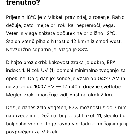
trenutno?
Prijetnih 18°C je v Mikkeli prav zdaj, z rosenje. Rahlo
dežuje, zato imejte pri roki kaj nepremočljivega.
Veter in vlaga znižata občutek na približno 12°C.
Stalen vetrič piha s hitrostjo 12 km/h iz smeri west.
Nevzdržno soparno je, vlaga je 83%.
Dihajte brez skrbi: kakovost zraka je dobra, EPA
indeks 1. Nizek UV (1) pomeni minimalno tveganje za
opekline. Dolg dan je: sonce je vzšlo ob 04:27 AM in
ne zaide do 10:07 PM — 17h 40m dnevne svetlobe.
Meglen zrak zmanjšuje vidljivost na okoli 2 km.
Dež je danes zelo verjeten, 87% možnosti z do 7 mm
napovedanimi. Dež naj bi popustil okoli 11, sledilo bo
bolj suho vreme. To je ravno v skladu z običajnim julij
povprečjem za Mikkeli.