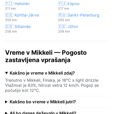
🇫🇮 Helsinki
🇫🇮 Espoo
211 km
217 km
🇪🇪 Kohtla-Järve
🇷🇺 Sankt-Peterburg
255 km
255 km
🇪🇪 Sillamäe
🇪🇪 Jõhvi
256 km
259 km
Vreme v Mikkeli — Pogosto
zastavljena vprašanja
Kakšno je vreme v Mikkeli zdaj?
Trenutno v Mikkeli, Finska, je 18°C s light drizzle.
Vlažnost je 83%, hitrost vetra 12 km/h. Pogoji se
počutijo kot 12°C.
Kakšno bo vreme v Mikkeli jutri?
Ali bo danes deževalo v Mikkeli?