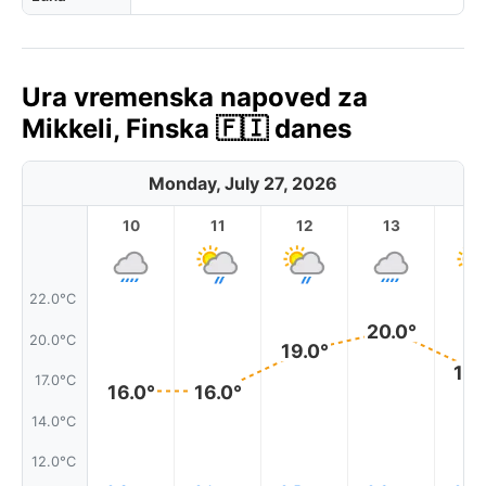
Ura vremenska napoved za
Mikkeli, Finska 🇫🇮 danes
Monday, July 27, 2026
10
11
12
13
1
22.0°C
20.0°
20.0°C
19.0°
18.
17.0°C
16.0°
16.0°
14.0°C
12.0°C