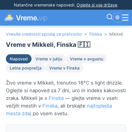
Natančne vremenske napovedi
.
Oglejte si vse države
.
☰
Vreme.
vip
🌐
Vnesite vrednosti spodaj za pretvorbo
>
Finska
>
Mikkeli
Vreme v Mikkeli, Finska 🇫🇮
Napoved
Vreme v juliju
Vreme v avgustu
Letna povprečja
Vreme v Finska
Živo vreme v Mikkeli, trenutno 18°C s light drizzle.
Oglejte si napoved za 7 dni, uro in indeks kakovosti
zraka. Mikkeli je v
Finska
— glejte vreme v vseh
večjih mestih v
Finska
, ali brskajte
najtoplejša
mesta zdaj
po vsem svetu.