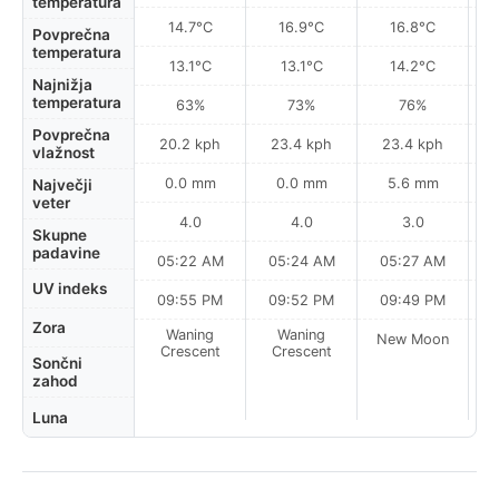
temperatura
14.7°C
16.9°C
16.8°C
Povprečna
temperatura
13.1°C
13.1°C
14.2°C
Najnižja
temperatura
63%
73%
76%
Povprečna
20.2 kph
23.4 kph
23.4 kph
vlažnost
0.0 mm
0.0 mm
5.6 mm
Največji
veter
4.0
4.0
3.0
Skupne
padavine
05:22 AM
05:24 AM
05:27 AM
0
UV indeks
09:55 PM
09:52 PM
09:49 PM
Zora
Waning
Waning
New Moon
N
Crescent
Crescent
Sončni
zahod
Luna