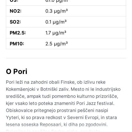
NO2:
0.3 µg/m³
SO2:
0.1 µg/m³
PM2.5:
1.7 µg/m³
PM10:
2.5 µg/m³
O Pori
Pori leži na zahodni obali Finske, ob izlivu reke
Kokemäenjoki v Botniški zaliv. Mesto ni le industrijsko
središče, ampak tudi pomembno kulturno prizorišče,
kjer vsako leto poteka znameniti Pori Jazz festival.
Obiskovalce pritegnejo prostrani peščeni nasipi
Yyteri, ki so prava redkost v Severni Evropi, in stara
lesena soseska Reposaari, ki diha po zgodovini.
Pokrajina je značilno finska: nizka, gozdnata,