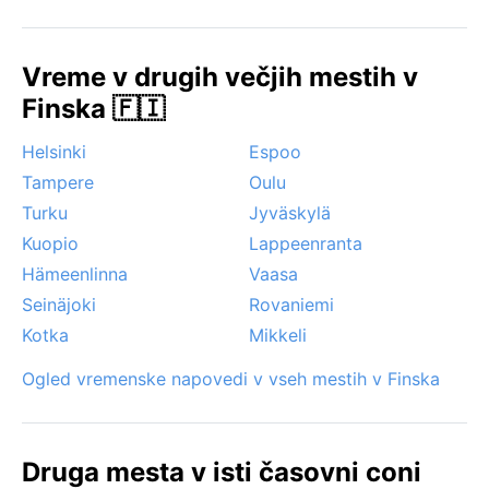
prijetne. V tem obdobju so značilni sveži vetrovi z
morja, ki prinašajo občasne plohe. Zima je čarobna, a
za mnoge preveč mrzla, zlasti februarja, ko lahko zaliv
Vreme v drugih večjih mestih v
zamrzne in nastanejo ledene plošče. Spomladansko
Finska 🇫🇮
taljenje snega v aprilu in maju pogosto povzroči
poplave ob reki. Med posebnosti sodi tudi pojav
Helsinki
Espoo
polarnega dne, ko sonce skoraj ne zaide, kar daje
Tampere
Oulu
poletnim nočem nenavadno svetlobo.
Turku
Jyväskylä
Kuopio
Lappeenranta
Hämeenlinna
Vaasa
Seinäjoki
Rovaniemi
Kotka
Mikkeli
Ogled vremenske napovedi v vseh mestih v Finska
Druga mesta v isti časovni coni