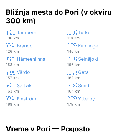
Bližnja mesta do Pori (v okviru
300 km)
🇫🇮 Tampere
🇫🇮 Turku
106 km
118 km
🇦🇽 Brändö
🇦🇽 Kumlinge
126 km
146 km
🇫🇮 Hämeenlinna
🇫🇮 Seinäjoki
153 km
156 km
🇦🇽 Vårdö
🇦🇽 Geta
157 km
162 km
🇦🇽 Saltvik
🇦🇽 Sund
163 km
164 km
🇦🇽 Finström
🇦🇽 Ytterby
168 km
175 km
Vreme v Pori — Pogosto