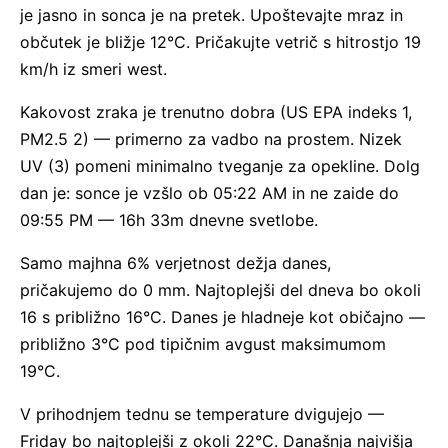
je jasno in sonca je na pretek. Upoštevajte mraz in
občutek je bližje 12°C. Pričakujte vetrič s hitrostjo 19
km/h iz smeri west.
Kakovost zraka je trenutno dobra (US EPA indeks 1,
PM2.5 2) — primerno za vadbo na prostem. Nizek
UV (3) pomeni minimalno tveganje za opekline. Dolg
dan je: sonce je vzšlo ob 05:22 AM in ne zaide do
09:55 PM — 16h 33m dnevne svetlobe.
Samo majhna 6% verjetnost dežja danes,
pričakujemo do 0 mm. Najtoplejši del dneva bo okoli
16 s približno 16°C. Danes je hladneje kot običajno —
približno 3°C pod tipičnim avgust maksimumom
19°C.
V prihodnjem tednu se temperature dvigujejo —
Friday bo najtoplejši z okoli 22°C. Današnja najvišja