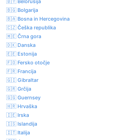
🇧🇾 Belorusija
🇧🇬 Bolgarija
🇧🇦 Bosna in Hercegovina
🇨🇿 Češka republika
🇲🇪 Črna gora
🇩🇰 Danska
🇪🇪 Estonija
🇫🇴 Fersko otočje
🇫🇷 Francija
🇬🇮 Gibraltar
🇬🇷 Grčija
🇬🇬 Guernsey
🇭🇷 Hrvaška
🇮🇪 Irska
🇮🇸 Islandija
🇮🇹 Italija