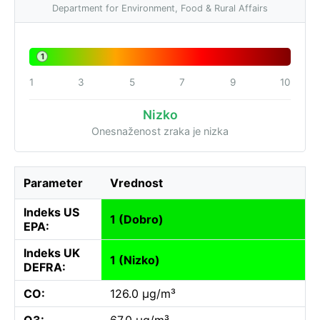
Department for Environment, Food & Rural Affairs
1
1
3
5
7
9
10
Nizko
Onesnaženost zraka je nizka
Parameter
Vrednost
Indeks US
1 (Dobro)
EPA:
Indeks UK
1 (Nizko)
DEFRA:
CO:
126.0 µg/m³
O3:
67.0 µg/m³