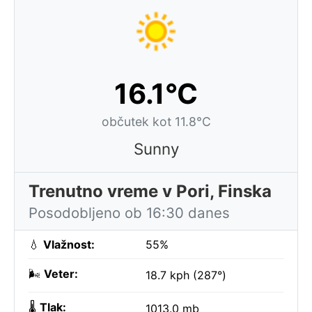
16.1°C
občutek kot 11.8°C
Sunny
Trenutno vreme v Pori, Finska
Posodobljeno ob 16:30 danes
💧
Vlažnost:
55%
🌬️
Veter:
18.7 kph (287°)
🌡️
Tlak:
1013.0 mb