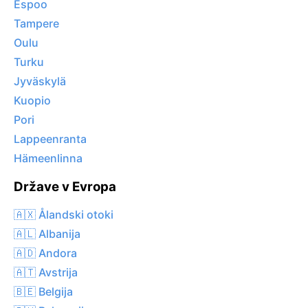
Espoo
Tampere
Oulu
Turku
Jyväskylä
Kuopio
Pori
Lappeenranta
Hämeenlinna
Države v Evropa
🇦🇽 Ålandski otoki
🇦🇱 Albanija
🇦🇩 Andora
🇦🇹 Avstrija
🇧🇪 Belgija