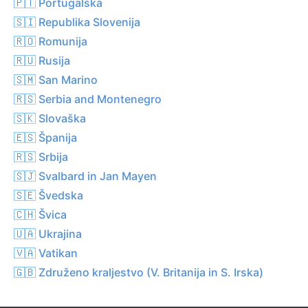
🇵🇹 Portugalska
🇸🇮 Republika Slovenija
🇷🇴 Romunija
🇷🇺 Rusija
🇸🇲 San Marino
🇷🇸 Serbia and Montenegro
🇸🇰 Slovaška
🇪🇸 Španija
🇷🇸 Srbija
🇸🇯 Svalbard in Jan Mayen
🇸🇪 Švedska
🇨🇭 Švica
🇺🇦 Ukrajina
🇻🇦 Vatikan
🇬🇧 Združeno kraljestvo (V. Britanija in S. Irska)