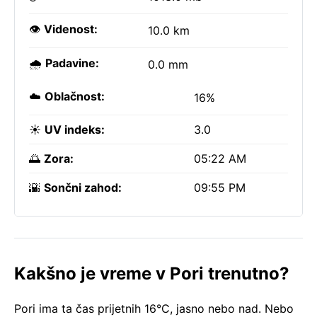
👁️
Videnost:
10.0 km
🌧️
Padavine:
0.0 mm
☁️
Oblačnost:
16%
☀️
UV indeks:
3.0
🌅
Zora:
05:22 AM
🌇
Sončni zahod:
09:55 PM
Kakšno je vreme v Pori trenutno?
Pori ima ta čas prijetnih 16°C, jasno nebo nad. Nebo