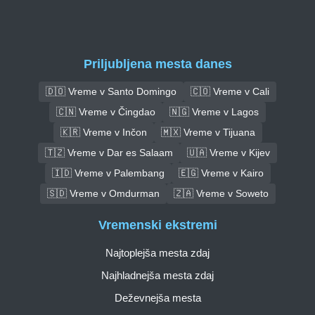
Priljubljena mesta danes
🇩🇴 Vreme v Santo Domingo
🇨🇴 Vreme v Cali
🇨🇳 Vreme v Čingdao
🇳🇬 Vreme v Lagos
🇰🇷 Vreme v Inčon
🇲🇽 Vreme v Tijuana
🇹🇿 Vreme v Dar es Salaam
🇺🇦 Vreme v Kijev
🇮🇩 Vreme v Palembang
🇪🇬 Vreme v Kairo
🇸🇩 Vreme v Omdurman
🇿🇦 Vreme v Soweto
Vremenski ekstremi
Najtoplejša mesta zdaj
Najhladnejša mesta zdaj
Deževnejša mesta