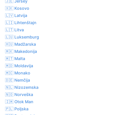
🇯🇪 Jersey
🇽🇰 Kosovo
🇱🇻 Latvija
🇱🇮 Lihtenštajn
🇱🇹 Litva
🇱🇺 Luksemburg
🇭🇺 Madžarska
🇲🇰 Makedonija
🇲🇹 Malta
🇲🇩 Moldavija
🇲🇨 Monako
🇩🇪 Nemčija
🇳🇱 Nizozemska
🇳🇴 Norveška
🇮🇲 Otok Man
🇵🇱 Poljska