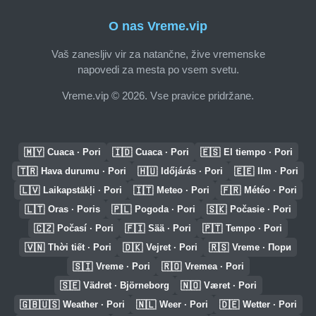
O nas Vreme.vip
Vaš zanesljiv vir za natančne, žive vremenske
napovedi za mesta po vsem svetu.
Vreme.vip © 2026. Vse pravice pridržane.
🇲🇾
🇮🇩
🇪🇸
Cuaca · Pori
Cuaca · Pori
El tiempo · Pori
🇹🇷
🇭🇺
🇪🇪
Hava durumu · Pori
Időjárás · Pori
Ilm · Pori
🇱🇻
🇮🇹
🇫🇷
Laikapstākļi · Pori
Meteo · Pori
Météo · Pori
🇱🇹
🇵🇱
🇸🇰
Oras · Poris
Pogoda · Pori
Počasie · Pori
🇨🇿
🇫🇮
🇵🇹
Počasí · Pori
Sää · Pori
Tempo · Pori
🇻🇳
🇩🇰
🇷🇸
Thời tiết · Pori
Vejret · Pori
Vreme · Пори
🇸🇮
🇷🇴
Vreme · Pori
Vremea · Pori
🇸🇪
🇳🇴
Vädret · Björneborg
Været · Pori
🇬🇧🇺🇸
🇳🇱
🇩🇪
Weather · Pori
Weer · Pori
Wetter · Pori