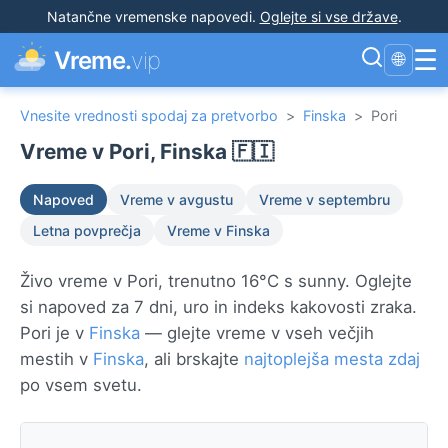
Natančne vremenske napovedi
.
Oglejte si vse države
.
☰
Vreme.
vip
🌐
Vnesite vrednosti spodaj za pretvorbo
>
Finska
>
Pori
Vreme v Pori, Finska 🇫🇮
Napoved
Vreme v avgustu
Vreme v septembru
Letna povprečja
Vreme v Finska
Živo vreme v Pori, trenutno 16°C s sunny. Oglejte
si napoved za 7 dni, uro in indeks kakovosti zraka.
Pori je v
Finska
— glejte vreme v vseh večjih
mestih v
Finska
, ali brskajte
najtoplejša mesta zdaj
po vsem svetu.