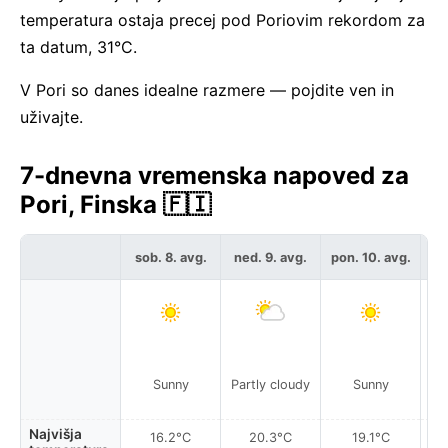
temperatura ostaja precej pod Poriovim rekordom za
ta datum, 31°C.
V Pori so danes idealne razmere — pojdite ven in
uživajte.
7-dnevna vremenska napoved za
Pori, Finska 🇫🇮
sob. 8. avg.
ned. 9. avg.
pon. 10. avg.
to
P
Sunny
Partly cloudy
Sunny
Najvišja
16.2°C
20.3°C
19.1°C