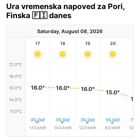
Ura vremenska napoved za Pori,
Finska 🇫🇮 danes
Saturday, August 08, 2026
17
18
19
20
2
21.0°C
18.0°C
16.0°
16.0°
16.0°C
16.0°
15.0°
14.
14.0°C
11.0°C
4% Dež
3% Dež
3% Dež
5% Dež
7% D
↑
↑
↑
↑
17.0 km/h
14.0 km/h
12.0 km/h
9.0 km/h
12.0 