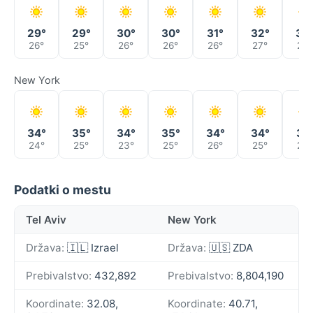
29°
29°
30°
30°
31°
32°
33
26°
25°
26°
26°
26°
27°
28°
New York
34°
35°
34°
35°
34°
34°
31°
24°
25°
23°
25°
26°
25°
25°
Podatki o mestu
Tel Aviv
New York
Država:
🇮🇱 Izrael
Država:
🇺🇸 ZDA
Prebivalstvo:
432,892
Prebivalstvo:
8,804,190
Koordinate:
32.08,
Koordinate:
40.71,