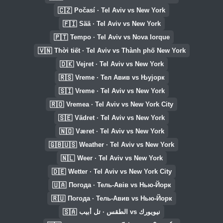
🇨🇿
Počasí · Tel Aviv vs New York
🇫🇮
Sää · Tel Aviv vs New York
🇵🇹
Tempo · Tel Aviv vs Nova Iorque
🇻🇳
Thời tiết · Tel Aviv vs Thành phố New York
🇩🇰
Vejret · Tel Aviv vs New York
🇷🇸
Vreme · Тел Авив vs Њујорк
🇸🇮
Vreme · Tel Aviv vs New York
🇷🇴
Vremea · Tel Aviv vs New York City
🇸🇪
Vädret · Tel Aviv vs New York
🇳🇴
Været · Tel Aviv vs New York
🇬🇧🇺🇸
Weather · Tel Aviv vs New York
🇳🇱
Weer · Tel Aviv vs New York
🇩🇪
Wetter · Tel Aviv vs New York City
🇺🇦
Погода · Тель-Авів vs Нью-Йорк
🇷🇺
Погода · Тель-Авив vs Нью-Йорк
🇸🇦
الطقس · تل أبيب vs نيويورك