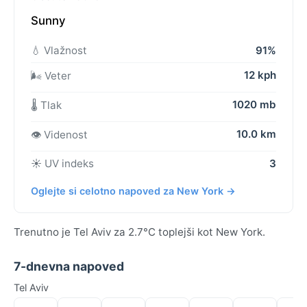
Sunny
💧 Vlažnost
91%
12 kph
🌬️ Veter
1020 mb
🌡️ Tlak
10.0 km
👁️ Videnost
☀️ UV indeks
3
Oglejte si celotno napoved za New York →
Trenutno je Tel Aviv za 2.7°C toplejši kot New York.
7-dnevna napoved
Tel Aviv