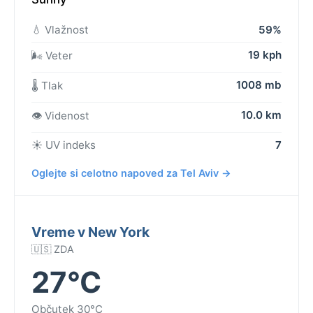
💧 Vlažnost
59%
19 kph
🌬️ Veter
1008 mb
🌡️ Tlak
10.0 km
👁️ Videnost
☀️ UV indeks
7
Oglejte si celotno napoved za Tel Aviv →
Vreme v New York
🇺🇸 ZDA
27°C
Občutek 30°C