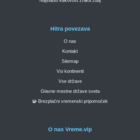
Najslabši kakovost zraka zdaj
Hitra povezava
O nas
Kontakt
Sitemap
Vsi kontinenti
Vse države
Glavne mestne države sveta
🧩 Brezplačni vremenski pripomoček
O nas Vreme.vip