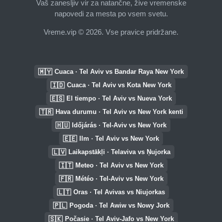
Vaš zanesljiv vir za natančne, žive vremenske
napovedi za mesta po vsem svetu.
Vreme.vip © 2026. Vse pravice pridržane.
🇲🇾
Cuaca · Tel Aviv vs Bandar Raya New York
🇮🇩
Cuaca · Tel Aviv vs Kota New York
🇪🇸
El tiempo · Tel Aviv vs Nueva York
🇹🇷
Hava durumu · Tel Aviv vs New York kenti
🇭🇺
Időjárás · Tel-Aviv vs New York
🇪🇪
Ilm · Tel Aviv vs New York
🇱🇻
Laikapstākļi · Telaviva vs Ņujorka
🇮🇹
Meteo · Tel Aviv vs New York
🇫🇷
Météo · Tel-Aviv vs New York
🇱🇹
Oras · Tel Avivas vs Niujorkas
🇵🇱
Pogoda · Tel Awiw vs Nowy Jork
🇸🇰
Počasie · Tel Aviv-Jafo vs New York