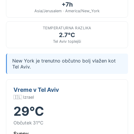
+7h
Asia/Jerusalem · America/New_York
TEMPERATURNA RAZLIKA
2.7°C
Tel Aviv toplejši
New York je trenutno občutno bolj vlažen kot
Tel Aviv.
Vreme v Tel Aviv
🇮🇱 Izrael
29°C
Občutek 31°C
Sunny