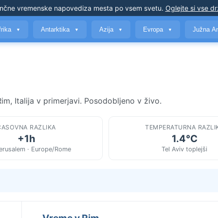
nčne vremenske napovedi
za mesta po vsem svetu
.
Oglejte si vse d
frika
Antarktika
Azija
Evropa
Južna A
▼
▼
▼
▼
im, Italija v primerjavi. Posodobljeno v živo.
ČASOVNA RAZLIKA
TEMPERATURNA RAZLI
+1h
1.4°C
Jerusalem · Europe/Rome
Tel Aviv toplejši
Vreme v Rim