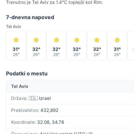
Trenutno je Tel Aviv za 1.4°C toplejši kot Rim.
7-dnevna napoved
Tel Aviv
31°
32°
32°
32°
32°
31°
26°
26°
26°
26°
26°
26°
Podatki o mestu
Tel Aviv
Država:
🇮🇱 Izrael
Prebivalstvo:
432,892
Koordinate:
32.08, 34.78