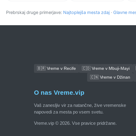
Prebrskaj druge primerjave:
Najtoplejša mesta zdaj
·
Glavne mes
🇧🇷 Vreme v Recife
🇨🇩 Vreme v Mbuji-Mayi
🇨🇳 Vreme v Džinan
O nas Vreme.vip
Vaš zanesljiv vir za natančne, žive vremenske
napovedi za mesta po vsem svetu.
Vreme.vip © 2026. Vse pravice pridržane.