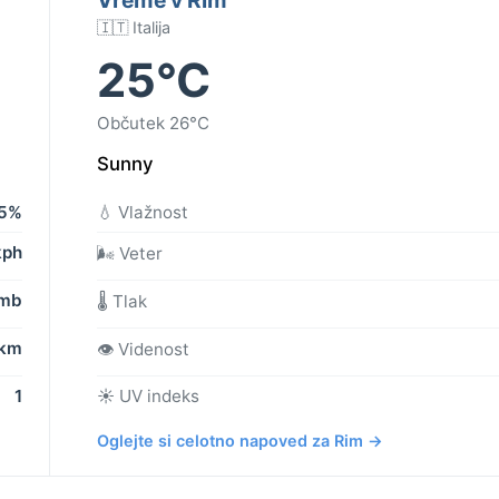
🇮🇹 Italija
25°C
Občutek 26°C
Sunny
5%
💧 Vlažnost
kph
🌬️ Veter
 mb
🌡️ Tlak
 km
👁️ Videnost
1
☀️ UV indeks
Oglejte si celotno napoved za Rim →