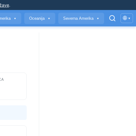
ržave
.
🌐
merika
Oceanija
Severna Amerika
▾
▼
▼
▼
KA