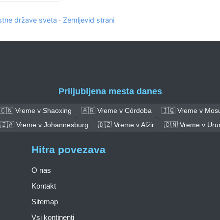
tne države sveta
·
Zemljevid strani
Priljubljena mesta danes
🇨🇳 Vreme v Shaoxing
🇦🇷 Vreme v Córdoba
🇮🇶 Vreme v Mosu
🇿🇦 Vreme v Johannesburg
🇩🇿 Vreme v Alžir
🇨🇳 Vreme v Uru
Hitra povezava
O nas
Kontakt
Sitemap
Vsi kontinenti