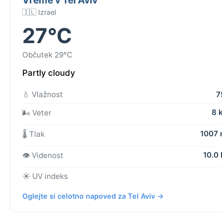
🇮🇱 Izrael
27°C
Občutek 29°C
Partly cloudy
💧 Vlažnost
7
8 
🌬️ Veter
1007
🌡️ Tlak
10.0
👁️ Videnost
☀️ UV indeks
Oglejte si celotno napoved za Tel Aviv →