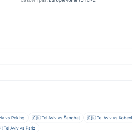
Časovni pas:
Europe/Rome (UTC+2)
viv vs Peking
🇨🇳 Tel Aviv vs Šanghaj
🇩🇰 Tel Aviv vs Kobe
 Tel Aviv vs Pariz