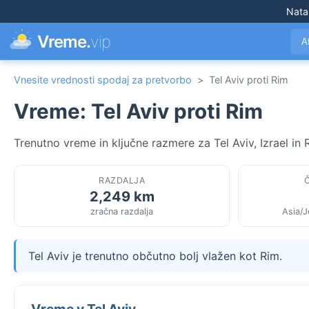
Nata
Vreme.
vip
A
Vnesite vrednosti spodaj za pretvorbo
>
Tel Aviv proti Rim
Vreme: Tel Aviv proti Rim
Trenutno vreme in ključne razmere za Tel Aviv, Izrael in R
RAZDALJA
2,249 km
zračna razdalja
Asia/
Tel Aviv je trenutno občutno bolj vlažen kot Rim.
Vreme v Tel Aviv