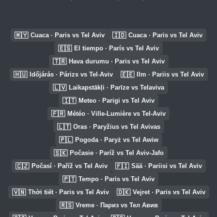
🇲🇾
🇮🇩
Cuaca · Paris vs Tel Aviv
Cuaca · Paris vs Tel Aviv
🇪🇸
El tiempo · París vs Tel Aviv
🇹🇷
Hava durumu · Paris vs Tel Aviv
🇭🇺
🇪🇪
Időjárás · Párizs vs Tel-Aviv
Ilm · Pariis vs Tel Aviv
🇱🇻
Laikapstākļi · Parīze vs Telaviva
🇮🇹
Meteo · Parigi vs Tel Aviv
🇫🇷
Météo · Ville-Lumière vs Tel-Aviv
🇱🇹
Oras · Paryžius vs Tel Avivas
🇵🇱
Pogoda · Paryż vs Tel Awiw
🇸🇰
Počasie · Paríž vs Tel Aviv-Jafo
🇨🇿
🇫🇮
Počasí · Paříž vs Tel Aviv
Sää · Pariisi vs Tel Aviv
🇵🇹
Tempo · Paris vs Tel Aviv
🇻🇳
🇩🇰
Thời tiết · Paris vs Tel Aviv
Vejret · Paris vs Tel Aviv
🇷🇸
Vreme · Париз vs Тел Авив