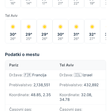
16°
14°
17°
21°
22°
19°
26°
Tel Aviv
30°
29°
29°
30°
31°
32°
33
26°
25°
26°
26°
26°
27°
28°
Podatki o mestu
Pariz
Tel Aviv
Država:
🇫🇷 Francija
Država:
🇮🇱 Izrael
Prebivalstvo:
2,138,551
Prebivalstvo:
432,892
Koordinate:
48.85, 2.35
Koordinate:
32.08,
34.78
Časovni pas:
Časovni pas: