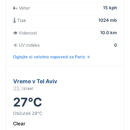
15 kph
🌬️ Veter
1024 mb
🌡️ Tlak
10.0 km
👁️ Videnost
☀️ UV indeks
0
Oglejte si celotno napoved za Pariz →
Vreme v Tel Aviv
🇮🇱 Izrael
27°C
Občutek 28°C
Clear