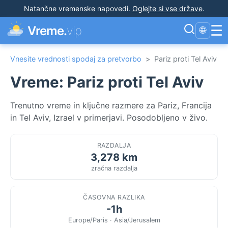
Natančne vremenske napovedi
.
Oglejte si vse države
.
☰
Vreme.
vip
🌐
Vnesite vrednosti spodaj za pretvorbo
>
Pariz proti Tel Aviv
Vreme: Pariz proti Tel Aviv
Trenutno vreme in ključne razmere za Pariz, Francija
in Tel Aviv, Izrael v primerjavi. Posodobljeno v živo.
RAZDALJA
3,278 km
zračna razdalja
ČASOVNA RAZLIKA
-1h
Europe/Paris · Asia/Jerusalem