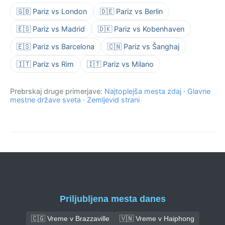
🇬🇧 Pariz vs London
🇩🇪 Pariz vs Berlin
🇪🇸 Pariz vs Madrid
🇩🇰 Pariz vs Kobenhaven
🇪🇸 Pariz vs Barcelona
🇨🇳 Pariz vs Šanghaj
🇮🇹 Pariz vs Rim
🇮🇹 Pariz vs Milano
Prebrskaj druge primerjave:
Najtoplejša mesta zdaj
·
Glavne
mestne države sveta
·
Zemljevid strani
Priljubljena mesta danes
🇨🇬 Vreme v Brazzaville
🇻🇳 Vreme v Haiphong