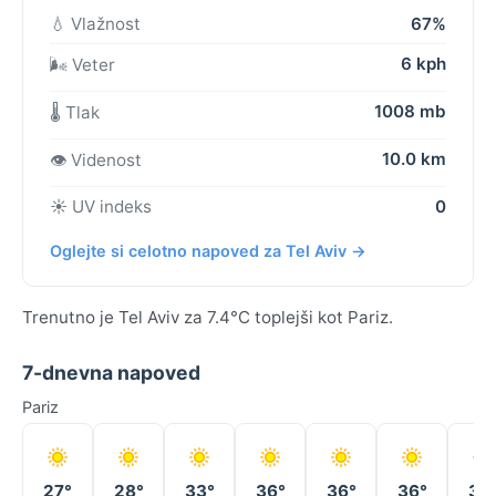
💧 Vlažnost
67%
6 kph
🌬️ Veter
1008 mb
🌡️ Tlak
10.0 km
👁️ Videnost
☀️ UV indeks
0
Oglejte si celotno napoved za Tel Aviv →
Trenutno je Tel Aviv za 7.4°C toplejši kot Pariz.
7-dnevna napoved
Pariz
27°
28°
33°
36°
36°
36°
39