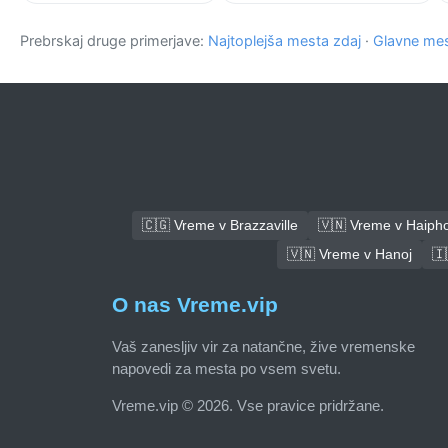
Prebrskaj druge primerjave:
Najtoplejša mesta zdaj
·
Glavne mes
🇨🇬 Vreme v Brazzaville
🇻🇳 Vreme v Haiph
🇻🇳 Vreme v Hanoj
🇮
O nas Vreme.vip
Vaš zanesljiv vir za natančne, žive vremenske
napovedi za mesta po vsem svetu.
Vreme.vip © 2026. Vse pravice pridržane.