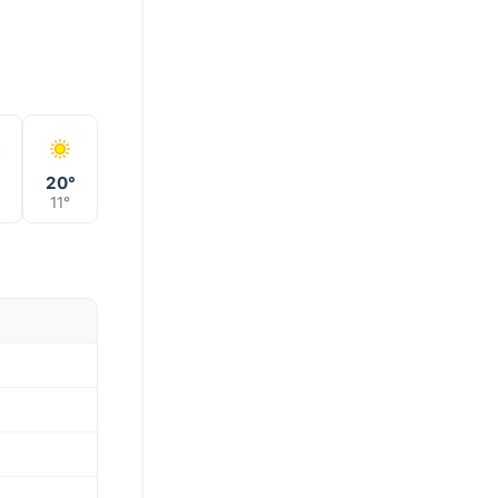
°
20°
11°