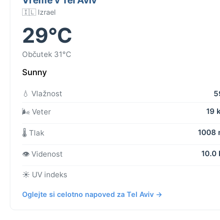
🇮🇱 Izrael
29°C
Občutek 31°C
Sunny
💧 Vlažnost
5
19 
🌬️ Veter
1008
🌡️ Tlak
10.0
👁️ Videnost
☀️ UV indeks
Oglejte si celotno napoved za Tel Aviv →