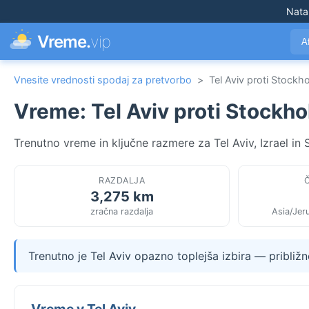
Nata
Vreme.
vip
A
Vnesite vrednosti spodaj za pretvorbo
>
Tel Aviv proti Stockh
Vreme: Tel Aviv proti Stockh
Trenutno vreme in ključne razmere za Tel Aviv, Izrael in
RAZDALJA
3,275 km
zračna razdalja
Asia/Jer
Trenutno je Tel Aviv opazno toplejša izbira — pribli
Vreme v Tel Aviv