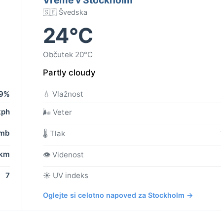
🇸🇪 Švedska
24°C
Občutek 20°C
Partly cloudy
9%
💧 Vlažnost
kph
🌬️ Veter
 mb
🌡️ Tlak
 km
👁️ Videnost
7
☀️ UV indeks
Oglejte si celotno napoved za Stockholm →