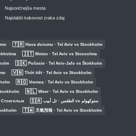
Najsončnejša mesta
Najslabši kakovost zraka zdaj
🇹🇷
lmo
Hava durumu · Tel Aviv vs Stockholm
🇮🇹
tokholma
Meteo · Tel Aviv vs Stoccolma
🇸🇰
kholm
Počasie · Tel Aviv-Jafo vs Štokholm
🇻🇳
lmo
Thời tiết · Tel Aviv vs Stockholm
🇷🇴
kholm
Vremea · Tel Aviv vs Stockholm
🇳🇱
Stockholm
Weer · Tel Aviv vs Stockholm
🇸🇦
s Стокгольм
الطقس · تل أبيب vs ستوكهولم
🇹🇼
tockholm
天氣預報 · Tel Aviv vs Stockholm