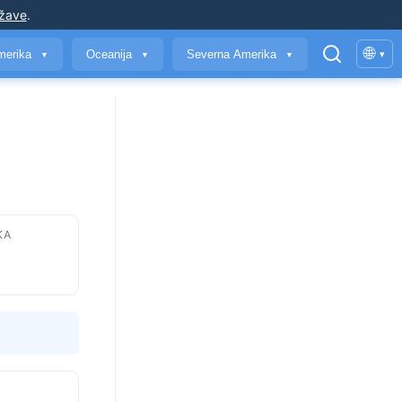
ržave
.
🌐
merika
Oceanija
Severna Amerika
▾
▼
▼
▼
KA