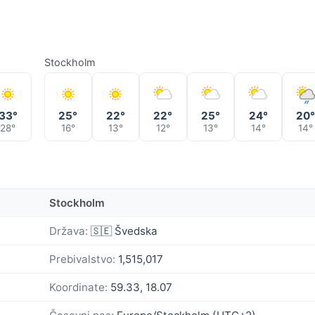
Stockholm
33°
25°
22°
22°
25°
24°
20
28°
16°
13°
12°
13°
14°
14°
Stockholm
Država:
🇸🇪 Švedska
Prebivalstvo:
1,515,017
Koordinate:
59.33, 18.07