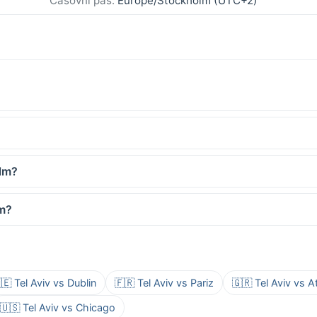
Časovni pas:
Europe/Stockholm (UTC+2)
olm?
lm?
🇪 Tel Aviv vs Dublin
🇫🇷 Tel Aviv vs Pariz
🇬🇷 Tel Aviv vs A
🇺🇸 Tel Aviv vs Chicago