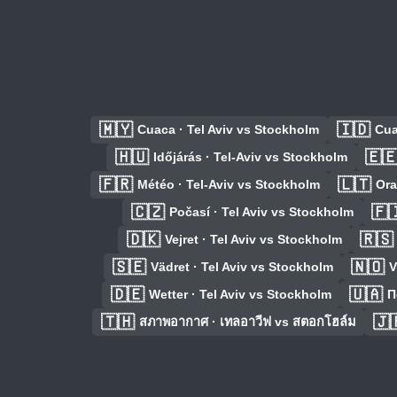
🇲🇾
🇮🇩
Cuaca · Tel Aviv vs Stockholm
Cua
🇭🇺
🇪
Időjárás · Tel-Aviv vs Stockholm
🇫🇷
🇱🇹
Météo · Tel-Aviv vs Stockholm
Ora
🇨🇿
🇫
Počasí · Tel Aviv vs Stockholm
🇩🇰
🇷🇸
Vejret · Tel Aviv vs Stockholm
🇸🇪
🇳🇴
Vädret · Tel Aviv vs Stockholm
V
🇩🇪
🇺🇦
Wetter · Tel Aviv vs Stockholm
П
🇹🇭
🇯
สภาพอากาศ · เทลอาวีฟ vs สตอกโฮล์ม