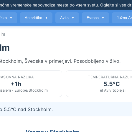
nčne vremenske napovedi
za mesta po vsem svetu
.
Oglejte si vse d
frika
Antarktika
Azija
Evropa
Južna A
▼
▼
▼
▼
olm
olm
 Stockholm, Švedska v primerjavi. Posodobljeno v živo.
ČASOVNA RAZLIKA
TEMPERATURNA RAZLI
+1h
5.5°C
usalem · Europe/Stockholm
Tel Aviv toplejši
žno 5.5°C nad Stockholm.
Vreme v Stockholm