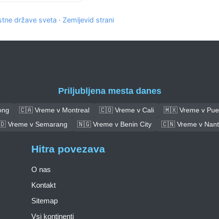
tne države sveta
·
Zemljevid strani
Priljubljena mesta danes
ong
🇨🇦 Vreme v Montreal
🇨🇴 Vreme v Cali
🇲🇽 Vreme v Pue
🇩 Vreme v Semarang
🇳🇬 Vreme v Benin City
🇨🇳 Vreme v Nan
Hitra povezava
O nas
Kontakt
Sitemap
Vsi kontinenti