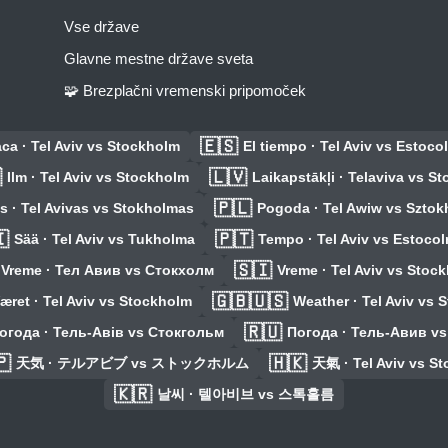
Vse države
Glavne mestne države sveta
🧩 Brezplačni vremenski pripomoček
🇪🇸
ca · Tel Aviv vs Stockholm
El tiempo · Tel Aviv vs Estoco

🇱🇻
Ilm · Tel Aviv vs Stockholm
Laikapstākļi · Telaviva vs S
🇵🇱
s · Tel Avivas vs Stokholmas
Pogoda · Tel Awiw vs Szto

🇵🇹
Sää · Tel Aviv vs Tukholma
Tempo · Tel Aviv vs Estoco
🇸🇮
Vreme · Тел Авив vs Стокхолм
Vreme · Tel Aviv vs Stoc
🇬🇧🇺🇸
æret · Tel Aviv vs Stockholm
Weather · Tel Aviv vs 
🇷🇺
огода · Тель-Авів vs Стокгольм
Погода · Тель-Авив v
🇵
🇭🇰
天気 · テルアビブ vs ストックホルム
天氣 · Tel Aviv vs S
🇰🇷
날씨 · 텔아비브 vs 스톡홀름