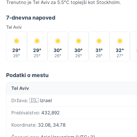
Trenutno je Tel Aviv za 5.5°C toplejši kot Stockholm.
7-dnevna napoved
Tel Aviv
29°
29°
30°
30°
31°
32°
26°
25°
26°
26°
26°
27°
Podatki o mestu
Tel Aviv
Država:
🇮🇱 Izrael
Prebivalstvo:
432,892
Koordinate:
32.08, 34.78