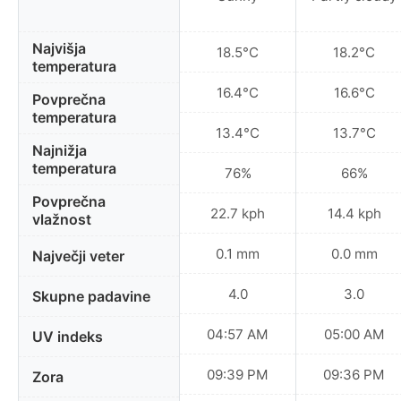
Najvišja
18.5°C
18.2°C
temperatura
16.4°C
16.6°C
Povprečna
temperatura
13.4°C
13.7°C
Najnižja
temperatura
76%
66%
Povprečna
22.7 kph
14.4 kph
vlažnost
0.1 mm
0.0 mm
Največji veter
4.0
3.0
Skupne padavine
04:57 AM
05:00 AM
UV indeks
09:39 PM
09:36 PM
Zora