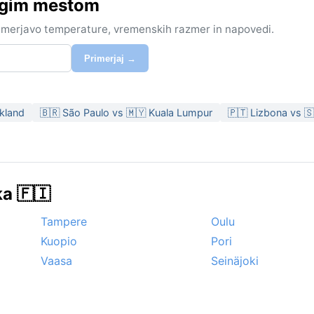
rugim mestom
rimerjavo temperature, vremenskih razmer in napovedi.
Primerjaj →
kland
🇧🇷 São Paulo vs 🇲🇾 Kuala Lumpur
🇵🇹 Lizbona vs 
ka 🇫🇮
Tampere
Oulu
Kuopio
Pori
Vaasa
Seinäjoki