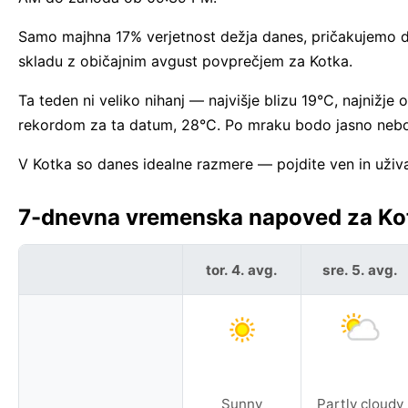
Samo majhna 17% verjetnost dežja danes, pričakujemo do
skladu z običajnim avgust povprečjem za Kotka.
Ta teden ni veliko nihanj — najvišje blizu 19°C, najnižj
rekordom za ta datum, 28°C. Po mraku bodo jasno neb
V Kotka so danes idealne razmere — pojdite ven in uživa
7-dnevna vremenska napoved za Kot
tor. 4. avg.
sre. 5. avg.
Sunny
Partly cloudy