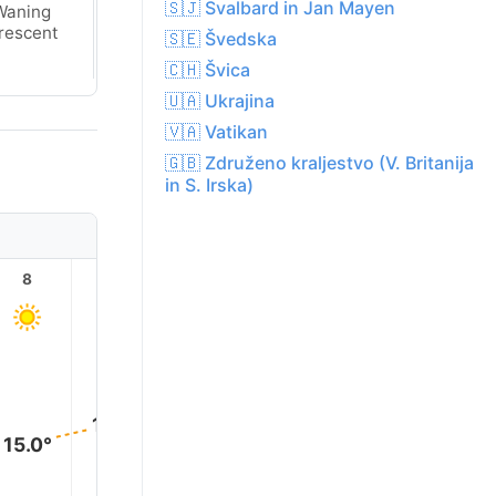
🇸🇯 Svalbard in Jan Mayen
Waning
New Moon
rescent
🇸🇪 Švedska
🇨🇭 Švica
🇺🇦 Ukrajina
🇻🇦 Vatikan
🇬🇧 Združeno kraljestvo (V. Britanija
in S. Irska)
8
9
10
11
12
13
18.0°
18.0°
18.0°
17.0°
16.0°
15.0°