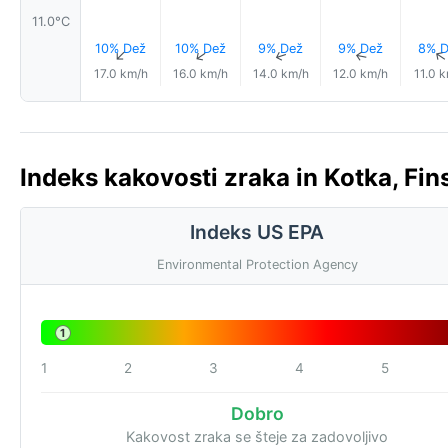
11.0°C
10% Dež
10% Dež
9% Dež
9% Dež
8% D
↑
↑
↑
↑
17.0 km/h
16.0 km/h
14.0 km/h
12.0 km/h
11.0 
Indeks kakovosti zraka in Kotka, Fin
Indeks US EPA
Environmental Protection Agency
1
1
2
3
4
5
Dobro
Kakovost zraka se šteje za zadovoljivo