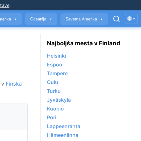
ržave
.
🌐
merika
Oceanija
Severna Amerika
▾
▼
▼
▼
Najboljša mesta v Finland
Helsinki
Espoo
Tampere
Oulu
e v
Finska
Turku
Jyväskylä
Kuopio
Pori
Lappeenranta
Hämeenlinna