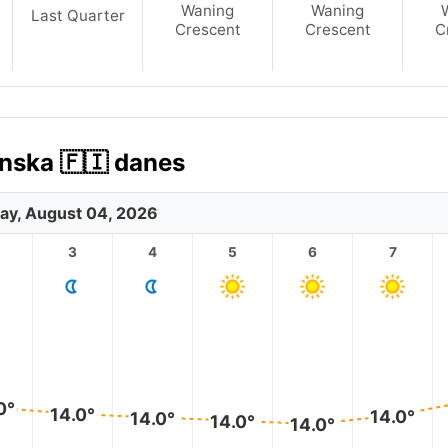
Waning
Waning
Last Quarter
Crescent
Crescent
C
nska 🇫🇮 danes
ay, August 04, 2026
3
4
5
6
7
0°
14.0°
14.0°
14.0°
14.0°
14.0°