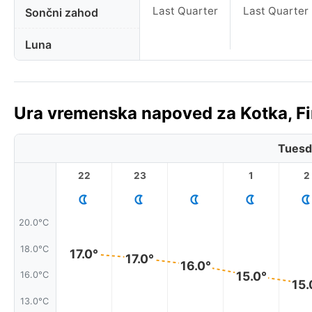
Last Quarter
Last Quarter
Sončni zahod
Luna
Ura vremenska napoved za Kotka, Fi
Tuesd
22
23
1
2
20.0°C
18.0°C
17.0°
17.0°
16.0°
15.0°
16.0°C
15.
13.0°C