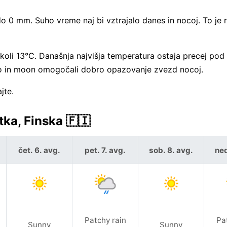
 0 mm. Suho vreme naj bi vztrajalo danes in nocoj. To je 
e okoli 13°C. Današnja najvišja temperatura ostaja precej po
o in moon omogočali dobro opazovanje zvezd nocoj.
jte.
ka, Finska 🇫🇮
čet. 6. avg.
pet. 7. avg.
sob. 8. avg.
ned
Patchy rain
Pa
Sunny
Sunny