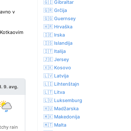
🇬🇮 Gibraltar
🇬🇷 Grčija
ravno v
🇬🇬 Guernsey
🇭🇷 Hrvaška
d Kotkaovim
🇮🇪 Irska
🇮🇸 Islandija
🇮🇹 Italija
🇯🇪 Jersey
🇽🇰 Kosovo
🇱🇻 Latvija
🇱🇮 Lihtenštajn
. 9. avg.
pon. 10. avg.
🇱🇹 Litva
🇱🇺 Luksemburg
🇭🇺 Madžarska
🇲🇰 Makedonija
🇲🇹 Malta
tchy rain
Patchy rain