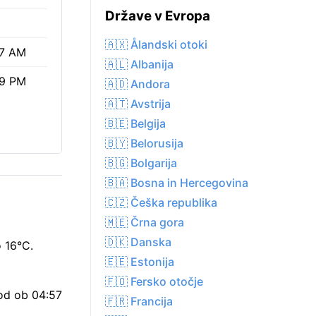
Države v Evropa
🇦🇽 Ålandski otoki
57 AM
🇦🇱 Albanija
39 PM
🇦🇩 Andora
🇦🇹 Avstrija
🇧🇪 Belgija
🇧🇾 Belorusija
🇧🇬 Bolgarija
🇧🇦 Bosna in Hercegovina
🇨🇿 Češka republika
🇲🇪 Črna gora
🇩🇰 Danska
o 16°C.
🇪🇪 Estonija
🇫🇴 Fersko otočje
hod ob 04:57
🇫🇷 Francija