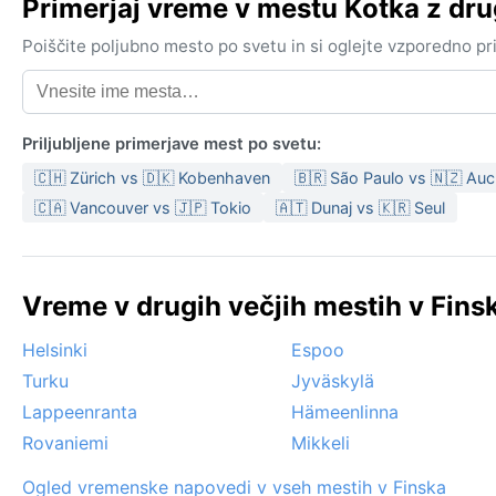
Primerjaj vreme v mestu Kotka z d
Poiščite poljubno mesto po svetu in si oglejte vzporedno p
Priljubljene primerjave mest po svetu:
🇨🇭 Zürich vs 🇩🇰 Kobenhaven
🇧🇷 São Paulo vs 🇳🇿 Auc
🇨🇦 Vancouver vs 🇯🇵 Tokio
🇦🇹 Dunaj vs 🇰🇷 Seul
Vreme v drugih večjih mestih v Fins
Helsinki
Espoo
Turku
Jyväskylä
Lappeenranta
Hämeenlinna
Rovaniemi
Mikkeli
Ogled vremenske napovedi v vseh mestih v Finska