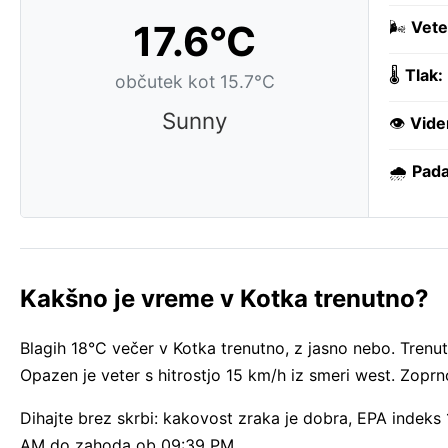
17.6°C
🌬️
Vete
🌡️
Tlak:
občutek kot 15.7°C
Sunny
👁️
Vide
🌧️
Pada
Kakšno je vreme v Kotka trenutno?
Blagih 18°C večer v Kotka trenutno, z jasno nebo. Trenut
Opazen je veter s hitrostjo 15 km/h iz smeri west. Zoprn
Dihajte brez skrbi: kakovost zraka je dobra, EPA indeks
AM do zahoda ob 09:39 PM.