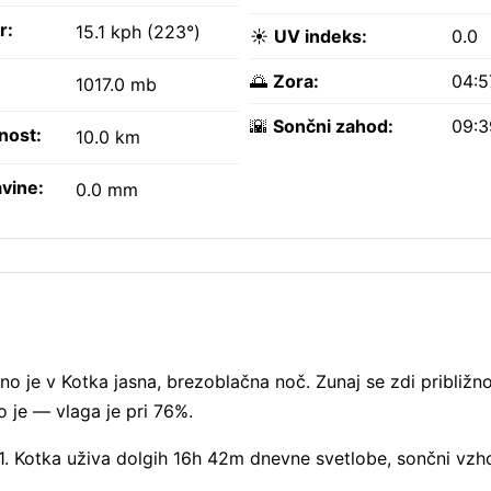
r:
15.1 kph (223°)
☀️
UV indeks:
0.0
🌅
Zora:
04:
1017.0 mb
🌇
Sončni zahod:
09:
nost:
10.0 km
vine:
0.0 mm
no je v Kotka jasna, brezoblačna noč. Zunaj se zdi približn
o je — vlaga je pri 76%.
 1. Kotka uživa dolgih 16h 42m dnevne svetlobe, sončni vz