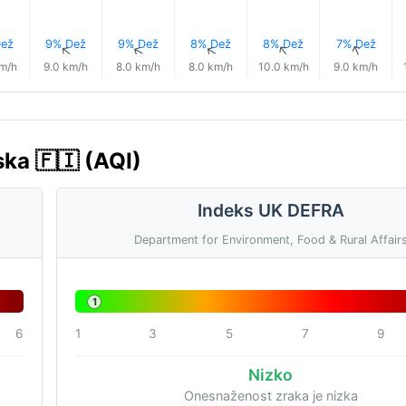
ež
9% Dež
9% Dež
8% Dež
8% Dež
7% Dež
↑
↑
↑
↑
↑
↑
km/h
9.0 km/h
8.0 km/h
8.0 km/h
10.0 km/h
9.0 km/h
ska 🇫🇮 (AQI)
Indeks UK DEFRA
Department for Environment, Food & Rural Affair
1
6
1
3
5
7
9
Nizko
Onesnaženost zraka je nizka