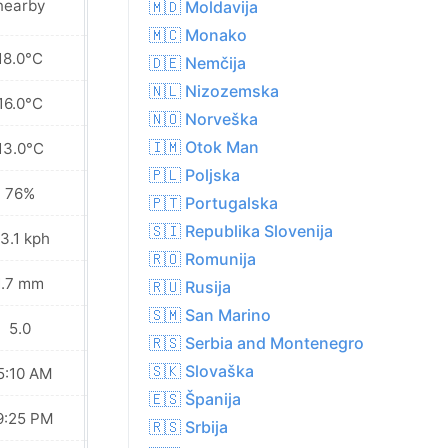
nearby
nearby
🇲🇩 Moldavija
🇲🇨 Monako
18.0°C
18.9°C
🇩🇪 Nemčija
🇳🇱 Nizozemska
16.0°C
17.5°C
🇳🇴 Norveška
🇮🇲 Otok Man
13.0°C
16.2°C
🇵🇱 Poljska
76%
79%
🇵🇹 Portugalska
🇸🇮 Republika Slovenija
3.1 kph
39.2 kph
🇷🇴 Romunija
1.7 mm
3.1 mm
🇷🇺 Rusija
🇸🇲 San Marino
5.0
5.0
🇷🇸 Serbia and Montenegro
🇸🇰 Slovaška
5:10 AM
05:12 AM
🇪🇸 Španija
9:25 PM
09:22 PM
🇷🇸 Srbija