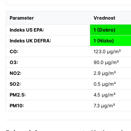
Parameter
Vrednost
Indeks US EPA:
1 (Dobro)
Indeks UK DEFRA:
1 (Nizko)
CO:
123.0 µg/m³
O3:
90.0 µg/m³
NO2:
2.9 µg/m³
SO2:
0.5 µg/m³
PM2.5:
4.5 µg/m³
PM10:
7.3 µg/m³