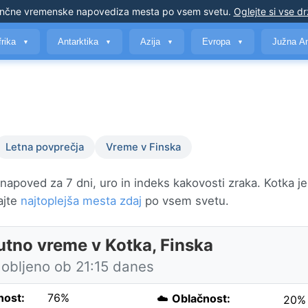
nčne vremenske napovedi
za mesta po vsem svetu
.
Oglejte si vse d
frika
Antarktika
Azija
Evropa
Južna A
▼
▼
▼
▼
Letna povprečja
Vreme v Finska
napoved za 7 dni, uro in indeks kakovosti zraka. Kotka j
kajte
najtoplejša mesta zdaj
po vsem svetu.
utno vreme v Kotka, Finska
obljeno ob 21:15 danes
nost:
76%
☁️
Oblačnost:
20%