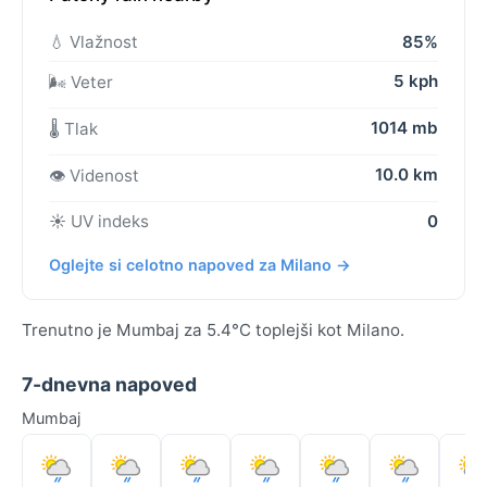
💧 Vlažnost
85%
5 kph
🌬️ Veter
1014 mb
🌡️ Tlak
10.0 km
👁️ Videnost
☀️ UV indeks
0
Oglejte si celotno napoved za Milano →
Trenutno je Mumbaj za 5.4°C toplejši kot Milano.
7-dnevna napoved
Mumbaj