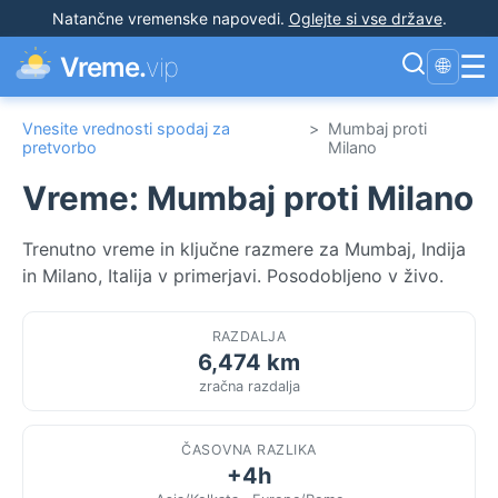
Natančne vremenske napovedi
.
Oglejte si vse države
.
☰
Vreme.
vip
🌐
Vnesite vrednosti spodaj za
>
Mumbaj proti
pretvorbo
Milano
Vreme: Mumbaj proti Milano
Trenutno vreme in ključne razmere za Mumbaj, Indija
in Milano, Italija v primerjavi. Posodobljeno v živo.
RAZDALJA
6,474 km
zračna razdalja
ČASOVNA RAZLIKA
+4h