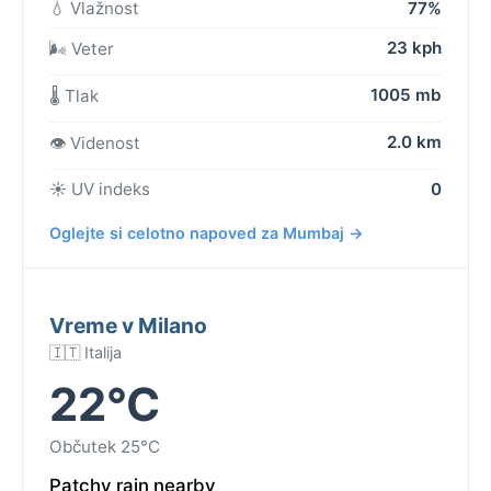
💧 Vlažnost
77%
23 kph
🌬️ Veter
1005 mb
🌡️ Tlak
2.0 km
👁️ Videnost
☀️ UV indeks
0
Oglejte si celotno napoved za Mumbaj →
Vreme v Milano
🇮🇹 Italija
22°C
Občutek 25°C
Patchy rain nearby