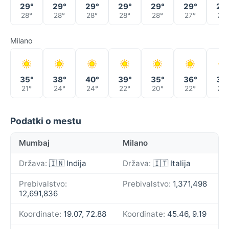
29°
29°
29°
29°
29°
29°
29
28°
28°
28°
28°
28°
27°
27°
Milano
35°
38°
40°
39°
35°
36°
39
21°
24°
24°
22°
20°
22°
26°
Podatki o mestu
Mumbaj
Milano
Država:
🇮🇳 Indija
Država:
🇮🇹 Italija
Prebivalstvo:
Prebivalstvo:
1,371,498
12,691,836
Koordinate:
19.07, 72.88
Koordinate:
45.46, 9.19