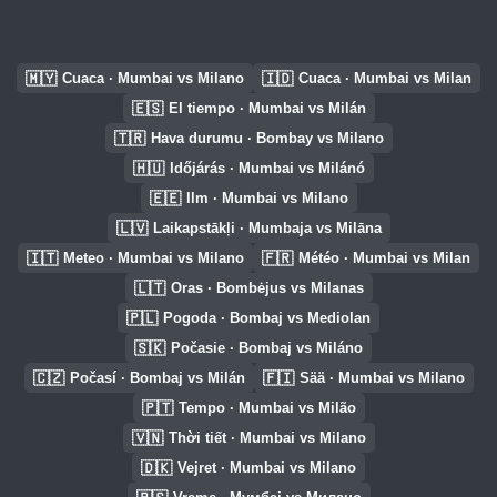
🇲🇾
🇮🇩
Cuaca · Mumbai vs Milano
Cuaca · Mumbai vs Milan
🇪🇸
El tiempo · Mumbai vs Milán
🇹🇷
Hava durumu · Bombay vs Milano
🇭🇺
Időjárás · Mumbai vs Milánó
🇪🇪
Ilm · Mumbai vs Milano
🇱🇻
Laikapstākļi · Mumbaja vs Milāna
🇮🇹
🇫🇷
Meteo · Mumbai vs Milano
Météo · Mumbai vs Milan
🇱🇹
Oras · Bombėjus vs Milanas
🇵🇱
Pogoda · Bombaj vs Mediolan
🇸🇰
Počasie · Bombaj vs Miláno
🇨🇿
🇫🇮
Počasí · Bombaj vs Milán
Sää · Mumbai vs Milano
🇵🇹
Tempo · Mumbai vs Milão
🇻🇳
Thời tiết · Mumbai vs Milano
🇩🇰
Vejret · Mumbai vs Milano