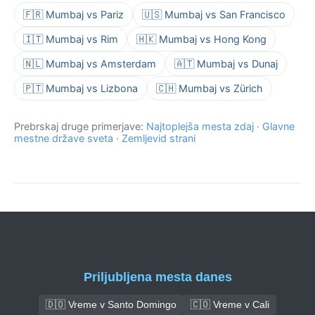
🇫🇷 Mumbaj vs Pariz
🇺🇸 Mumbaj vs San Francisco
🇮🇹 Mumbaj vs Rim
🇭🇰 Mumbaj vs Hong Kong
🇳🇱 Mumbaj vs Amsterdam
🇦🇹 Mumbaj vs Dunaj
🇵🇹 Mumbaj vs Lizbona
🇨🇭 Mumbaj vs Zürich
Prebrskaj druge primerjave:
Najtoplejša mesta zdaj
·
Glavne
mestne države sveta
·
Zemljevid strani
Priljubljena mesta danes
🇩🇴 Vreme v Santo Domingo
🇨🇴 Vreme v Cali