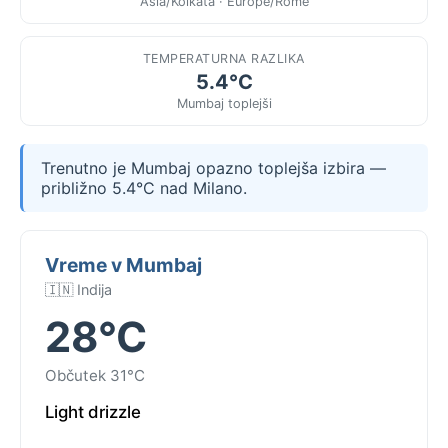
Asia/Kolkata · Europe/Rome
TEMPERATURNA RAZLIKA
5.4°C
Mumbaj toplejši
Trenutno je Mumbaj opazno toplejša izbira —
približno 5.4°C nad Milano.
Vreme v Mumbaj
🇮🇳 Indija
28°C
Občutek 31°C
Light drizzle