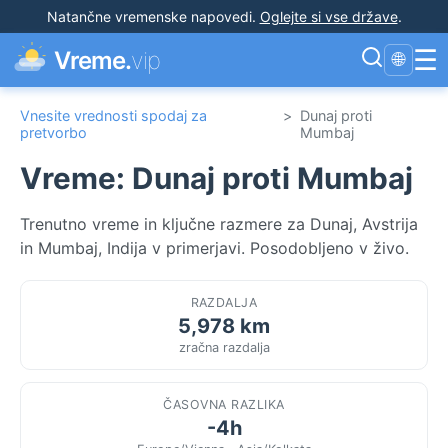
Natančne vremenske napovedi
.
Oglejte si vse države
.
☰
Vreme.
vip
🌐
Vnesite vrednosti spodaj za
>
Dunaj proti
pretvorbo
Mumbaj
Vreme: Dunaj proti Mumbaj
Trenutno vreme in ključne razmere za Dunaj, Avstrija
in Mumbaj, Indija v primerjavi. Posodobljeno v živo.
RAZDALJA
5,978 km
zračna razdalja
ČASOVNA RAZLIKA
-4h