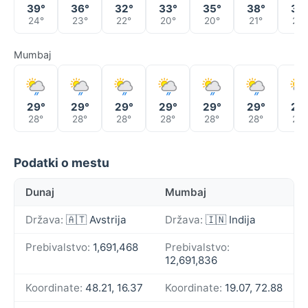
39°
36°
32°
33°
35°
38°
35
24°
23°
22°
20°
20°
21°
24°
Mumbaj
29°
29°
29°
29°
29°
29°
28
28°
28°
28°
28°
28°
28°
27°
Podatki o mestu
Dunaj
Mumbaj
Država:
🇦🇹 Avstrija
Država:
🇮🇳 Indija
Prebivalstvo:
1,691,468
Prebivalstvo:
12,691,836
Koordinate:
48.21, 16.37
Koordinate:
19.07, 72.88