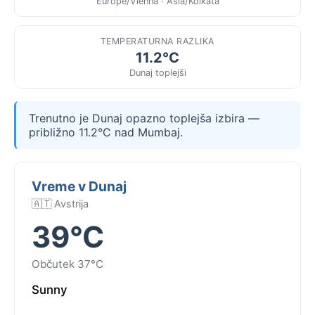
Europe/Vienna · Asia/Kolkata
TEMPERATURNA RAZLIKA
11.2°C
Dunaj toplejši
Trenutno je Dunaj opazno toplejša izbira —
približno 11.2°C nad Mumbaj.
Vreme v Dunaj
🇦🇹 Avstrija
39°C
Občutek 37°C
Sunny