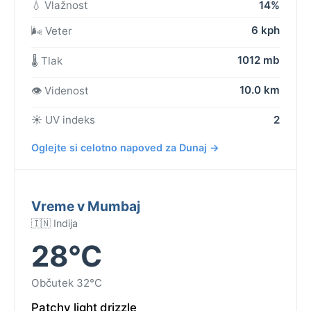
💧 Vlažnost
14%
6 kph
🌬️ Veter
1012 mb
🌡️ Tlak
10.0 km
👁️ Videnost
☀️ UV indeks
2
Oglejte si celotno napoved za Dunaj →
Vreme v Mumbaj
🇮🇳 Indija
28°C
Občutek 32°C
Patchy light drizzle