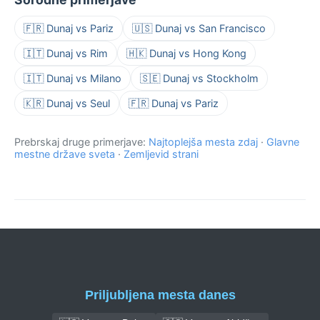
🇫🇷 Dunaj vs Pariz
🇺🇸 Dunaj vs San Francisco
🇮🇹 Dunaj vs Rim
🇭🇰 Dunaj vs Hong Kong
🇮🇹 Dunaj vs Milano
🇸🇪 Dunaj vs Stockholm
🇰🇷 Dunaj vs Seul
🇫🇷 Dunaj vs Pariz
Prebrskaj druge primerjave:
Najtoplejša mesta zdaj
·
Glavne
mestne države sveta
·
Zemljevid strani
Priljubljena mesta danes