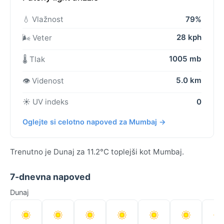
💧 Vlažnost
79%
28 kph
🌬️ Veter
1005 mb
🌡️ Tlak
5.0 km
👁️ Videnost
☀️ UV indeks
0
Oglejte si celotno napoved za Mumbaj →
Trenutno je Dunaj za 11.2°C toplejši kot Mumbaj.
7-dnevna napoved
Dunaj