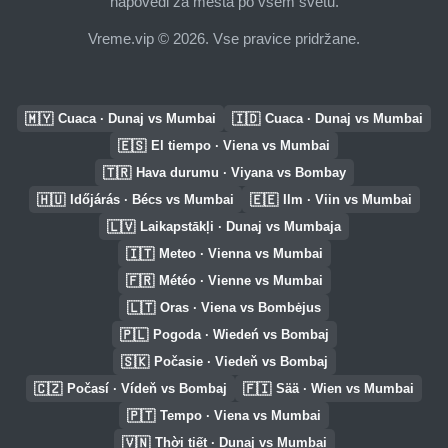
napovedi za mesta po vsem svetu.
Vreme.vip © 2026. Vse pravice pridržane.
🇲🇾
🇮🇩
Cuaca · Dunaj vs Mumbai
Cuaca · Dunaj vs Mumbai
🇪🇸
El tiempo · Viena vs Mumbai
🇹🇷
Hava durumu · Viyana vs Bombay
🇭🇺
🇪🇪
Időjárás · Bécs vs Mumbai
Ilm · Viin vs Mumbai
🇱🇻
Laikapstākļi · Dunaj vs Mumbaja
🇮🇹
Meteo · Vienna vs Mumbai
🇫🇷
Météo · Vienne vs Mumbai
🇱🇹
Oras · Viena vs Bombėjus
🇵🇱
Pogoda · Wiedeń vs Bombaj
🇸🇰
Počasie · Viedeň vs Bombaj
🇨🇿
🇫🇮
Počasí · Vídeň vs Bombaj
Sää · Wien vs Mumbai
🇵🇹
Tempo · Viena vs Mumbai
🇻🇳
Thời tiết · Dunaj vs Mumbai