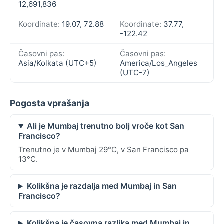
12,691,836
Koordinate:
19.07, 72.88
Koordinate:
37.77,
-122.42
Časovni pas:
Časovni pas:
Asia/Kolkata (UTC+5)
America/Los_Angeles
(UTC-7)
Pogosta vprašanja
Ali je Mumbaj trenutno bolj vroče kot San
Francisco?
Trenutno je v Mumbaj 29°C, v San Francisco pa
13°C.
Kolikšna je razdalja med Mumbaj in San
Francisco?
Kolikšna je časovna razlika med Mumbaj in