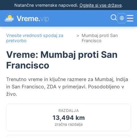
Natančne vremenske napovedi
.
Oglejte si vse države
.
☰
Vreme.
vip
🌐
Vnesite vrednosti spodaj za
>
Mumbaj proti San
pretvorbo
Francisco
Vreme: Mumbaj proti San
Francisco
Trenutno vreme in ključne razmere za Mumbaj, Indija
in San Francisco, ZDA v primerjavi. Posodobljeno v
živo.
RAZDALJA
13,494 km
zračna razdalja