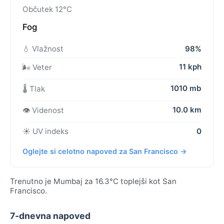
Občutek 12°C
Fog
💧 Vlažnost
98%
11 kph
🌬️ Veter
1010 mb
🌡️ Tlak
10.0 km
👁️ Videnost
☀️ UV indeks
0
Oglejte si celotno napoved za San Francisco →
Trenutno je Mumbaj za 16.3°C toplejši kot San
Francisco.
7-dnevna napoved