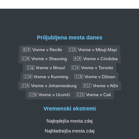
Priljubljena mesta danes
🇧🇷 Vreme v Recife
🇨🇩 Vreme v Mbuji-Mayi
🇨🇳 Vreme v Shaoxing
🇦🇷 Vreme v Córdoba
🇮🇶 Vreme v Mosul
🇨🇦 Vreme v Toronto
🇨🇳 Vreme v Kunming
🇨🇳 Vreme v Džinan
🇿🇦 Vreme v Johannesburg
🇩🇿 Vreme v Alžir
🇨🇳 Vreme v Urumči
🇨🇴 Vreme v Cali
Vremenski ekstremi
Najtoplejša mesta zdaj
Najhladnejša mesta zdaj