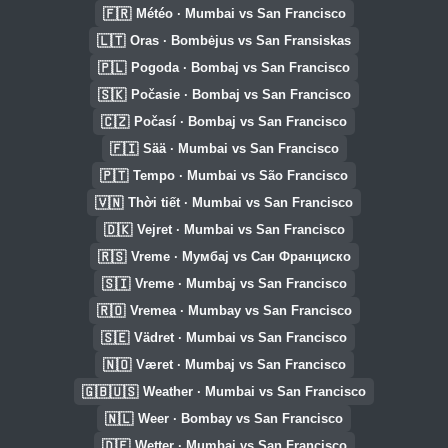
🇫🇷
Météo · Mumbai vs San Francisco
🇱🇹
Oras · Bombėjus vs San Fransiskas
🇵🇱
Pogoda · Bombaj vs San Francisco
🇸🇰
Počasie · Bombaj vs San Francisco
🇨🇿
Počasí · Bombaj vs San Francisco
🇫🇮
Sää · Mumbai vs San Francisco
🇵🇹
Tempo · Mumbai vs São Francisco
🇻🇳
Thời tiết · Mumbai vs San Francisco
🇩🇰
Vejret · Mumbai vs San Francisco
🇷🇸
Vreme · Мумбај vs Сан Франциско
🇸🇮
Vreme · Mumbaj vs San Francisco
🇷🇴
Vremea · Mumbay vs San Francisco
🇸🇪
Vädret · Mumbai vs San Francisco
🇳🇴
Været · Mumbaj vs San Francisco
🇬🇧🇺🇸
Weather · Mumbai vs San Francisco
🇳🇱
Weer · Bombay vs San Francisco
🇩🇪
Wetter · Mumbai vs San Francisco