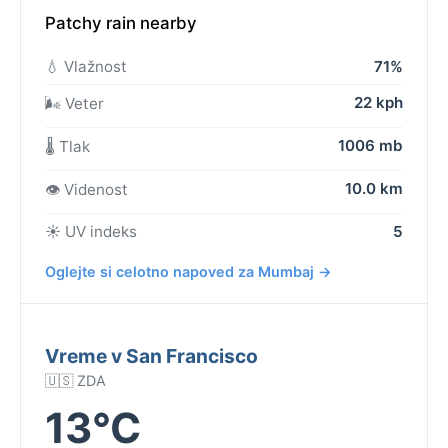
Patchy rain nearby
💧 Vlažnost
71%
22 kph
🌬️ Veter
1006 mb
🌡️ Tlak
10.0 km
👁️ Videnost
☀️ UV indeks
5
Oglejte si celotno napoved za Mumbaj →
Vreme v San Francisco
🇺🇸 ZDA
13°C