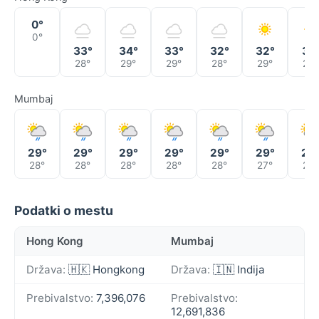
0°
0°
33°
34°
33°
32°
32°
31°
28°
29°
29°
28°
29°
28°
Mumbaj
29°
29°
29°
29°
29°
29°
29
28°
28°
28°
28°
28°
27°
27°
Podatki o mestu
Hong Kong
Mumbaj
Država:
🇭🇰 Hongkong
Država:
🇮🇳 Indija
Prebivalstvo:
7,396,076
Prebivalstvo:
12,691,836