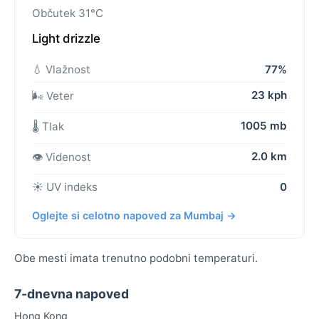
Občutek 31°C
Light drizzle
💧 Vlažnost
77%
23 kph
🌬️ Veter
1005 mb
🌡️ Tlak
2.0 km
👁️ Videnost
☀️ UV indeks
0
Oglejte si celotno napoved za Mumbaj →
Obe mesti imata trenutno podobni temperaturi.
7-dnevna napoved
Hong Kong