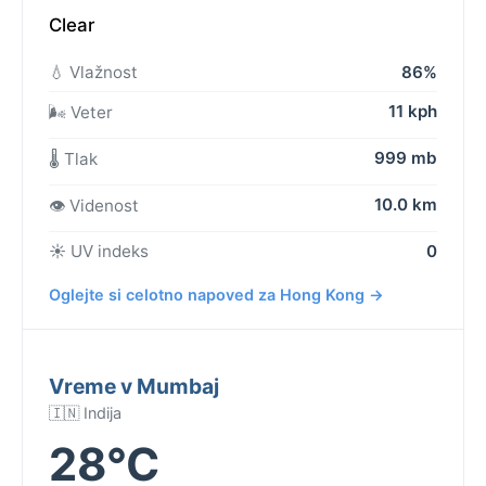
Clear
💧 Vlažnost
86%
11 kph
🌬️ Veter
999 mb
🌡️ Tlak
10.0 km
👁️ Videnost
☀️ UV indeks
0
Oglejte si celotno napoved za Hong Kong →
Vreme v Mumbaj
🇮🇳 Indija
28°C