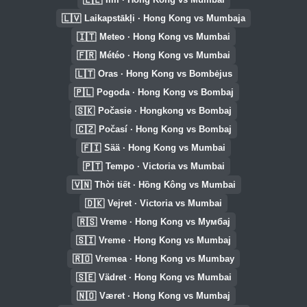
🇱🇻
Laikapstākļi · Hong Kong vs Mumbaja
🇮🇹
Meteo · Hong Kong vs Mumbai
🇫🇷
Météo · Hong Kong vs Mumbai
🇱🇹
Oras · Hong Kong vs Bombėjus
🇵🇱
Pogoda · Hong Kong vs Bombaj
🇸🇰
Počasie · Hongkong vs Bombaj
🇨🇿
Počasí · Hong Kong vs Bombaj
🇫🇮
Sää · Hong Kong vs Mumbai
🇵🇹
Tempo · Victoria vs Mumbai
🇻🇳
Thời tiết · Hồng Kông vs Mumbai
🇩🇰
Vejret · Victoria vs Mumbai
🇷🇸
Vreme · Hong Kong vs Мумбај
🇸🇮
Vreme · Hong Kong vs Mumbaj
🇷🇴
Vremea · Hong Kong vs Mumbay
🇸🇪
Vädret · Hong Kong vs Mumbai
🇳🇴
Været · Hong Kong vs Mumbaj