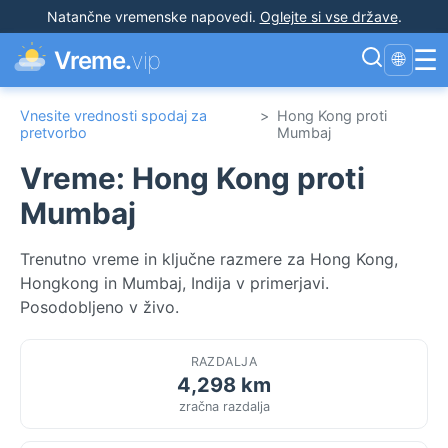
Natančne vremenske napovedi
.
Oglejte si vse države
.
☰
Vreme.
vip
🌐
Vnesite vrednosti spodaj za
>
Hong Kong proti
pretvorbo
Mumbaj
Vreme: Hong Kong proti
Mumbaj
Trenutno vreme in ključne razmere za Hong Kong,
Hongkong in Mumbaj, Indija v primerjavi.
Posodobljeno v živo.
RAZDALJA
4,298 km
zračna razdalja