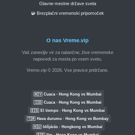
Glavne mestne države sveta
🧩 Brezplačni vremenski pripomoček
O nas Vreme.vip
Vaš zanesljiv vir za natančne, žive vremenske
napovedi za mesta po vsem svetu.
Vreme.vip © 2026. Vse pravice pridržane.
🇲🇾
Cuaca · Hong Kong vs Mumbai
🇮🇩
Cuaca · Hong Kong vs Mumbai
🇪🇸
El tiempo · Hong Kong vs Mumbai
🇹🇷
Hava durumu · Hong Kong vs Bombay
🇭🇺
Időjárás · Hongkong vs Mumbai
🇪🇪
Ilm · Hong Kong vs Mumbai