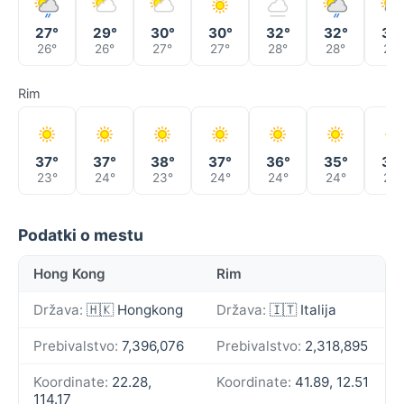
27°
29°
30°
30°
32°
32°
32
26°
26°
27°
27°
28°
28°
29°
Rim
37°
37°
38°
37°
36°
35°
38
23°
24°
23°
24°
24°
24°
25°
Podatki o mestu
Hong Kong
Rim
Država:
🇭🇰 Hongkong
Država:
🇮🇹 Italija
Prebivalstvo:
7,396,076
Prebivalstvo:
2,318,895
Koordinate:
22.28,
Koordinate:
41.89, 12.51
114.17