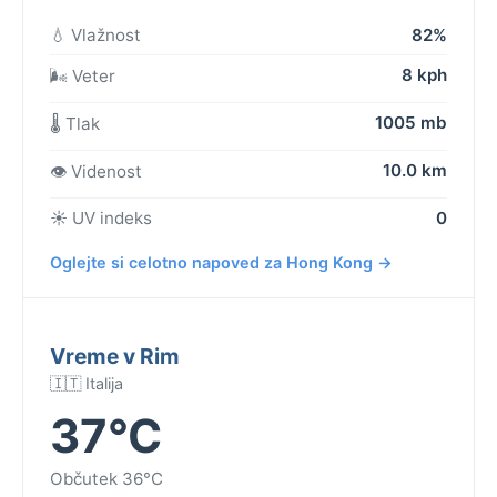
💧 Vlažnost
82%
8 kph
🌬️ Veter
1005 mb
🌡️ Tlak
10.0 km
👁️ Videnost
☀️ UV indeks
0
Oglejte si celotno napoved za Hong Kong →
Vreme v Rim
🇮🇹 Italija
37°C
Občutek 36°C