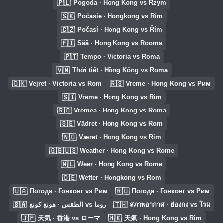
🇵🇱
Pogoda · Hong Kong vs Rzym
🇸🇰
Počasie · Hongkong vs Rím
🇨🇿
Počasí · Hong Kong vs Řím
🇫🇮
Sää · Hong Kong vs Rooma
🇵🇹
Tempo · Victoria vs Roma
🇻🇳
Thời tiết · Hồng Kông vs Roma
🇩🇰
🇷🇸
Vejret · Victoria vs Rom
Vreme · Hong Kong vs Рим
🇸🇮
Vreme · Hong Kong vs Rim
🇷🇴
Vremea · Hong Kong vs Roma
🇸🇪
Vädret · Hong Kong vs Rom
🇳🇴
Været · Hong Kong vs Rim
🇬🇧🇺🇸
Weather · Hong Kong vs Rome
🇳🇱
Weer · Hong Kong vs Rome
🇩🇪
Wetter · Hongkong vs Rom
🇺🇦
🇷🇺
Погода · Гонконг vs Рим
Погода · Гонконг vs Рим
🇸🇦
🇹🇭
الطقس · هونغ كونغ vs روما
สภาพอากาศ · ฮ่องกง vs โรม
🇯🇵
🇭🇰
天気 · 香港 vs ローマ
天氣 · Hong Kong vs Rim