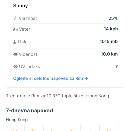
Sunny
💧 Vlažnost
25%
14 kph
🌬️ Veter
1015 mb
🌡️ Tlak
10.0 km
👁️ Videnost
☀️ UV indeks
7
Oglejte si celotno napoved za Rim →
Trenutno je Rim za 10.3°C toplejši kot Hong Kong.
7-dnevna napoved
Hong Kong