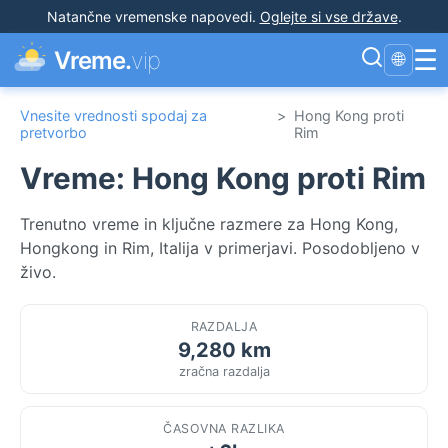
Natančne vremenske napovedi
.
Oglejte si vse države
.
☰
Vreme.
vip
🌐
Vnesite vrednosti spodaj za
>
Hong Kong proti
pretvorbo
Rim
Vreme: Hong Kong proti Rim
Trenutno vreme in ključne razmere za Hong Kong,
Hongkong in Rim, Italija v primerjavi. Posodobljeno v
živo.
RAZDALJA
9,280 km
zračna razdalja
ČASOVNA RAZLIKA