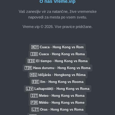
O nas Vreme.vip
Vaš zanesljiv vir za natančne, žive vremenske
napovedi za mesta po vsem svetu.
Vreme.vip © 2026. Vse pravice pridržane.
🇲🇾
Cuaca · Hong Kong vs Rom
🇮🇩
Cuaca · Hong Kong vs Roma
🇪🇸
El tiempo · Hong Kong vs Roma
🇹🇷
Hava durumu · Hong Kong vs Roma
🇭🇺
Időjárás · Hongkong vs Róma
🇪🇪
Ilm · Hong Kong vs Rooma
🇱🇻
Laikapstākļi · Hong Kong vs Roma
🇮🇹
Meteo · Hong Kong vs Roma
🇫🇷
Météo · Hong Kong vs Rome
🇱🇹
Oras · Hong Kong vs Roma