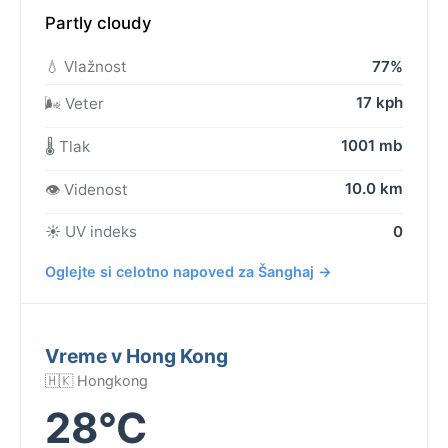
Partly cloudy
💧 Vlažnost
77%
17 kph
🌬️ Veter
1001 mb
🌡️ Tlak
10.0 km
👁️ Videnost
☀️ UV indeks
0
Oglejte si celotno napoved za Šanghaj →
Vreme v Hong Kong
🇭🇰 Hongkong
28°C