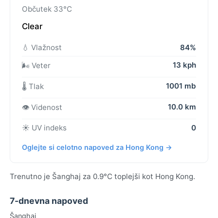
Občutek 33°C
Clear
💧 Vlažnost
84%
13 kph
🌬️ Veter
1001 mb
🌡️ Tlak
10.0 km
👁️ Videnost
☀️ UV indeks
0
Oglejte si celotno napoved za Hong Kong →
Trenutno je Šanghaj za 0.9°C toplejši kot Hong Kong.
7-dnevna napoved
Šanghaj