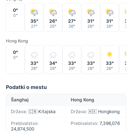
0°
0°
35°
26°
27°
31°
31°
30
27°
25°
26°
26°
26°
25°
Hong Kong
0°
0°
33°
34°
33°
33°
33°
32
28°
29°
29°
28°
28°
28°
Podatki o mestu
Šanghaj
Hong Kong
Država:
🇨🇳 Kitajska
Država:
🇭🇰 Hongkong
Prebivalstvo:
Prebivalstvo:
7,396,076
24,874,500