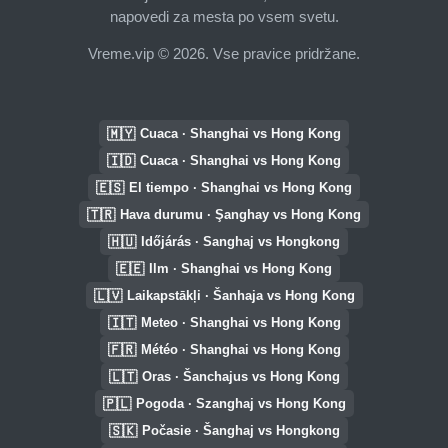
napovedi za mesta po vsem svetu.
Vreme.vip © 2026. Vse pravice pridržane.
🇲🇾
Cuaca · Shanghai vs Hong Kong
🇮🇩
Cuaca · Shanghai vs Hong Kong
🇪🇸
El tiempo · Shanghai vs Hong Kong
🇹🇷
Hava durumu · Şanghay vs Hong Kong
🇭🇺
Időjárás · Sanghaj vs Hongkong
🇪🇪
Ilm · Shanghai vs Hong Kong
🇱🇻
Laikapstākļi · Šanhaja vs Hong Kong
🇮🇹
Meteo · Shanghai vs Hong Kong
🇫🇷
Météo · Shanghai vs Hong Kong
🇱🇹
Oras · Šanchajus vs Hong Kong
🇵🇱
Pogoda · Szanghaj vs Hong Kong
🇸🇰
Počasie · Šanghaj vs Hongkong