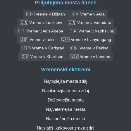
Priljubljena mesta danes
🇨🇳 Vreme v Džinan
🇬🇭 Vreme v Akra
🇮🇳 Vreme v Lucknow
🇮🇳 Vreme v Vadodara
🇪🇹 Vreme v Adis Abeba
🇹🇼 Vreme v Kaohsiung
🇯🇵 Vreme v Tokio
🇨🇳 Vreme v Lianyungang
🇹🇷 Vreme v Carigrad
🇨🇳 Vreme v Peking
🇸🇩 Vreme v Khartoum
🇬🇧 Vreme v London
Vremenski ekstremi
Najtoplejša mesta zdaj
Najhladnejša mesta zdaj
Deževnejša mesta
Najveternejša mesta
Najsončnejša mesta
Najslabši kakovost zraka zdaj