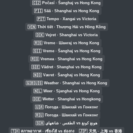
🇨🇿
Počasí · Šanghaj vs Hong Kong
🇫🇮
Sää · Shanghai vs Hong Kong
🇵🇹
Tempo · Xangai vs Victoria
🇻🇳
Thời tiết · Thượng Hải vs Hồng Kông
🇩🇰
Vejret · Shanghai vs Victoria
🇷🇸
Vreme · Шангај vs Hong Kong
🇸🇮
Vreme · Šanghaj vs Hong Kong
🇷🇴
Vremea · Shanghai vs Hong Kong
🇸🇪
Vädret · Shanghai vs Hong Kong
🇳🇴
Været · Šanghaj vs Hong Kong
🇬🇧🇺🇸
Weather · Shanghai vs Hong Kong
🇳🇱
Weer · Sjanghai vs Hong Kong
🇩🇪
Wetter · Shanghai vs Hongkong
🇺🇦
Погода · Шанхай vs Гонконг
🇷🇺
Погода · Шанхай vs Гонконг
🇸🇦
الطقس · شانغهاي vs هونغ كونغ
🇹🇭
🇯🇵
สภาพอากาศ · เซี่ยงไฮ้ vs ฮ่องกง
天気 · 上海 vs 香港