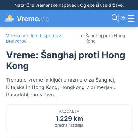
Natančne vremenske napovedi
.
Oglejte si vse države
.
☰
Vreme.
vip
🌐
Vnesite vrednosti spodaj za
>
Šanghaj proti Hong
pretvorbo
Kong
Vreme: Šanghaj proti Hong
Kong
Trenutno vreme in ključne razmere za Šanghaj,
Kitajska in Hong Kong, Hongkong v primerjavi.
Posodobljeno v živo.
RAZDALJA
1,229 km
zračna razdalja