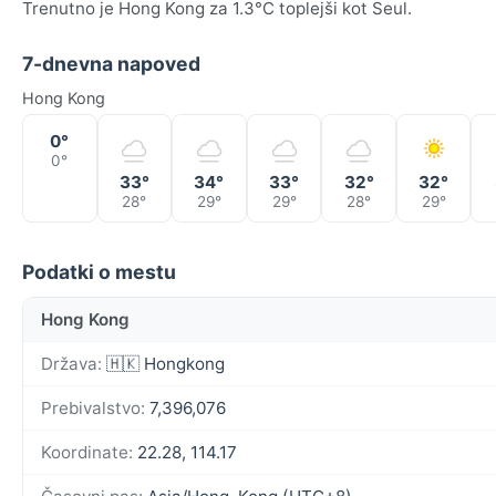
Trenutno je Hong Kong za 1.3°C toplejši kot Seul.
7-dnevna napoved
Hong Kong
0°
0°
33°
34°
33°
32°
32°
28°
29°
29°
28°
29°
Podatki o mestu
Hong Kong
Država:
🇭🇰 Hongkong
Prebivalstvo:
7,396,076
Koordinate:
22.28, 114.17