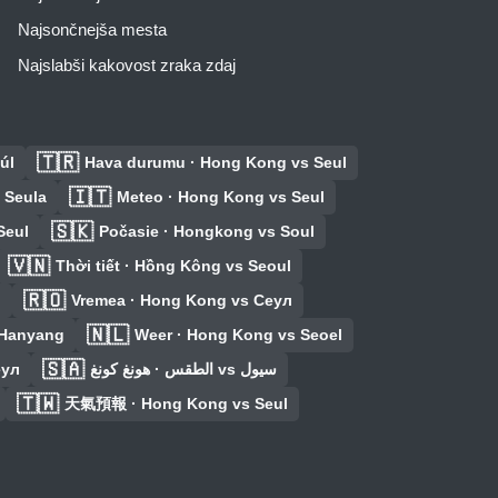
Najsončnejša mesta
Najslabši kakovost zraka zdaj
🇹🇷
úl
Hava durumu · Hong Kong vs Seul
🇮🇹
 Seula
Meteo · Hong Kong vs Seul
🇸🇰
Seul
Počasie · Hongkong vs Soul
🇻🇳
Thời tiết · Hồng Kông vs Seoul
🇷🇴
l
Vremea · Hong Kong vs Сеул
🇳🇱
 Hanyang
Weer · Hong Kong vs Seoel
🇸🇦
еул
الطقس · هونغ كونغ vs سيول
🇹🇼
天氣預報 · Hong Kong vs Seul