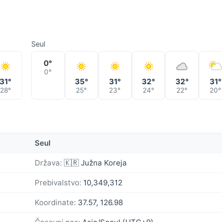
Seul
0°
0°
31°
35°
31°
32°
32°
31°
28°
25°
23°
24°
22°
20°
Seul
Država:
🇰🇷 Južna Koreja
Prebivalstvo:
10,349,312
Koordinate:
37.57, 126.98