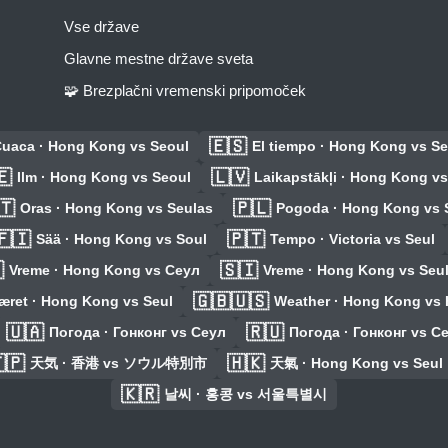
Vse države
Glavne mestne države sveta
🧩 Brezplačni vremenski pripomoček
🇪🇸
uaca · Hong Kong vs Seoul
El tiempo · Hong Kong vs Se
🇪
🇱🇻
Ilm · Hong Kong vs Seoul
Laikapstākļi · Hong Kong vs
🇹
🇵🇱
Oras · Hong Kong vs Seulas
Pogoda · Hong Kong vs 
🇫🇮
🇵🇹
Sää · Hong Kong vs Soul
Tempo · Victoria vs Seul

🇸🇮
Vreme · Hong Kong vs Сеул
Vreme · Hong Kong vs Seu
🇬🇧🇺🇸
æret · Hong Kong vs Seul
Weather · Hong Kong vs
🇺🇦
🇷🇺
Погода · Гонконг vs Сеул
Погода · Гонконг vs С
🇵
🇭🇰
天気 · 香港 vs ソウル特別市
天氣 · Hong Kong vs Seul
🇰🇷
날씨 · 홍콩 vs 서울특별시