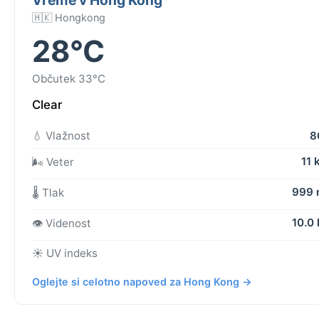
🇭🇰 Hongkong
28°C
Občutek 33°C
Clear
💧 Vlažnost
8
11 
🌬️ Veter
999
🌡️ Tlak
10.0
👁️ Videnost
☀️ UV indeks
Oglejte si celotno napoved za Hong Kong →