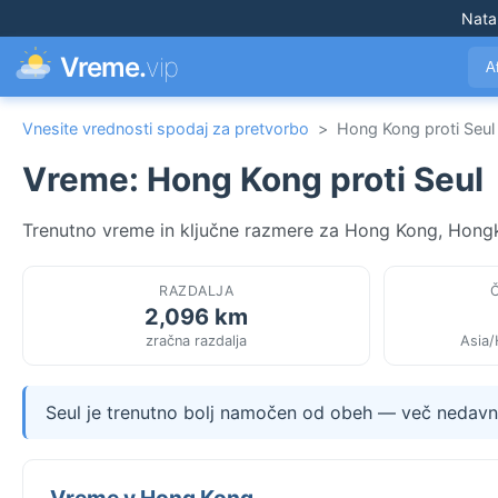
Nata
Vreme.
vip
A
Vnesite vrednosti spodaj za pretvorbo
>
Hong Kong proti Seul
Vreme: Hong Kong proti Seul
Trenutno vreme in ključne razmere za Hong Kong, Hongko
RAZDALJA
2,096 km
zračna razdalja
Asia/
Seul je trenutno bolj namočen od obeh — več nedavn
Vreme v Hong Kong