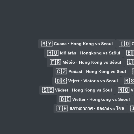
🇲🇾
🇮🇩
Cuaca · Hong Kong vs Seoul
C
🇭🇺
🇪
Időjárás · Hongkong vs Szöul
🇫🇷
🇱
Météo · Hong Kong vs Séoul
🇨🇿
Počasí · Hong Kong vs Soul
🇩🇰
🇷
Vejret · Victoria vs Seoul
🇸🇪
🇳🇴
Vädret · Hong Kong vs Söul
V
🇩🇪
Wetter · Hongkong vs Seoul
🇹🇭

สภาพอากาศ · ฮ่องกง vs โซล