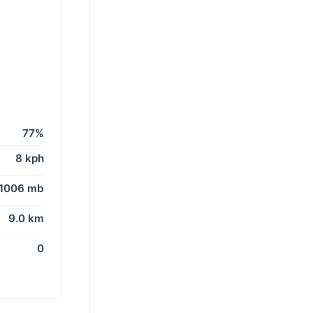
77%
8 kph
1006 mb
9.0 km
0