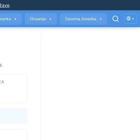
ržave
.
🌐
merika
Oceanija
Severna Amerika
▾
▼
▼
▼
o.
KA