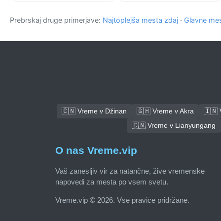
Prebrskaj druge primerjave:
Najtoplejša mesta zdaj
·
Glavne mes
🇨🇳 Vreme v Džinan
🇬🇭 Vreme v Akra
🇮🇳
🇨🇳 Vreme v Lianyungang
O nas Vreme.vip
Vaš zanesljiv vir za natančne, žive vremenske
napovedi za mesta po vsem svetu.
Vreme.vip © 2026. Vse pravice pridržane.