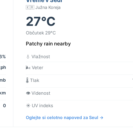
🇰🇷 Južna Koreja
27°C
Občutek 29°C
Patchy rain nearby
6%
💧 Vlažnost
kph
🌬️ Veter
 mb
🌡️ Tlak
 km
👁️ Videnost
0
☀️ UV indeks
Oglejte si celotno napoved za Seul →