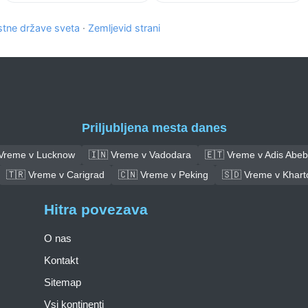
tne države sveta
·
Zemljevid strani
Priljubljena mesta danes
 Vreme v Lucknow
🇮🇳 Vreme v Vadodara
🇪🇹 Vreme v Adis Abe
🇹🇷 Vreme v Carigrad
🇨🇳 Vreme v Peking
🇸🇩 Vreme v Khar
Hitra povezava
O nas
Kontakt
Sitemap
Vsi kontinenti