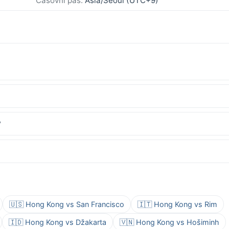
Časovni pas:
Asia/Seoul (UTC+9)
?
🇺🇸 Hong Kong vs San Francisco
🇮🇹 Hong Kong vs Rim
🇮🇩 Hong Kong vs Džakarta
🇻🇳 Hong Kong vs Hošiminh