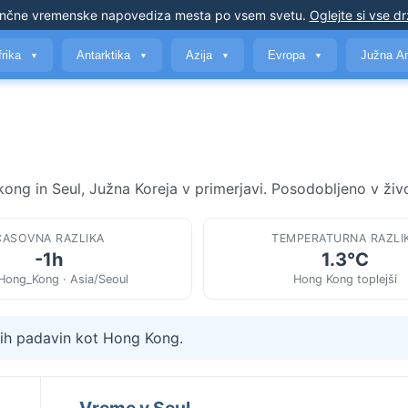
nčne vremenske napovedi
za mesta po vsem svetu
.
Oglejte si vse d
frika
Antarktika
Azija
Evropa
Južna A
▼
▼
▼
▼
ng in Seul, Južna Koreja v primerjavi. Posodobljeno v živ
ČASOVNA RAZLIKA
TEMPERATURNA RAZLI
-1h
1.3°C
Hong_Kong · Asia/Seoul
Hong Kong toplejši
ih padavin kot Hong Kong.
Vreme v Seul