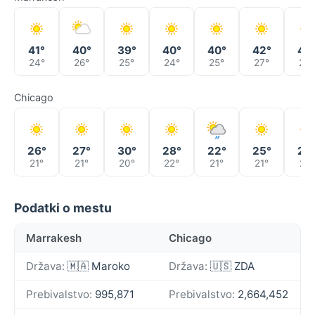
41°
40°
39°
40°
40°
42°
43
24°
26°
25°
24°
25°
27°
27°
Chicago
26°
27°
30°
28°
22°
25°
24
21°
21°
20°
22°
21°
21°
21°
Podatki o mestu
Marrakesh
Chicago
Država:
🇲🇦 Maroko
Država:
🇺🇸 ZDA
Prebivalstvo:
995,871
Prebivalstvo:
2,664,452