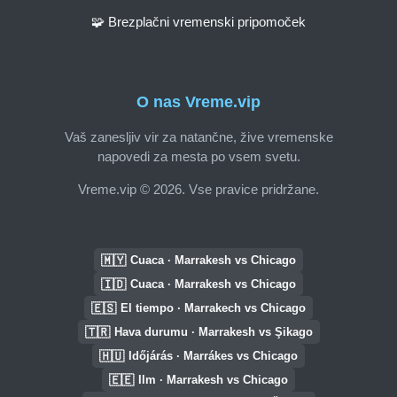
🧩 Brezplačni vremenski pripomoček
O nas Vreme.vip
Vaš zanesljiv vir za natančne, žive vremenske
napovedi za mesta po vsem svetu.
Vreme.vip © 2026. Vse pravice pridržane.
🇲🇾
Cuaca · Marrakesh vs Chicago
🇮🇩
Cuaca · Marrakesh vs Chicago
🇪🇸
El tiempo · Marrakech vs Chicago
🇹🇷
Hava durumu · Marrakesh vs Şikago
🇭🇺
Időjárás · Marrákes vs Chicago
🇪🇪
Ilm · Marrakesh vs Chicago