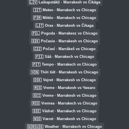
🇱🇻
Laikapstākļi · Marrakesh vs Čikāga
🇮🇹
Meteo · Marrakech vs Chicago
🇫🇷
Météo · Marrakech vs Chicago
🇱🇹
Oras · Marrakesh vs Čikaga
🇵🇱
Pogoda · Marrakesz vs Chicago
🇸🇰
Počasie · Marrakesh vs Chicago
🇨🇿
Počasí · Marrákeš vs Chicago
🇫🇮
Sää · Marrakech vs Chicago
🇵🇹
Tempo · Marrakech vs Chicago
🇻🇳
Thời tiết · Marrakesh vs Chicago
🇩🇰
Vejret · Marrakesh vs Chicago
🇷🇸
Vreme · Marrakesh vs Чикаго
🇸🇮
Vreme · Marrakesh vs Chicago
🇷🇴
Vremea · Marrakech vs Chicago
🇸🇪
Vädret · Marrakech vs Chicago
🇳🇴
Været · Marrakesh vs Chicago
🇬🇧🇺🇸
Weather · Marrakech vs Chicago