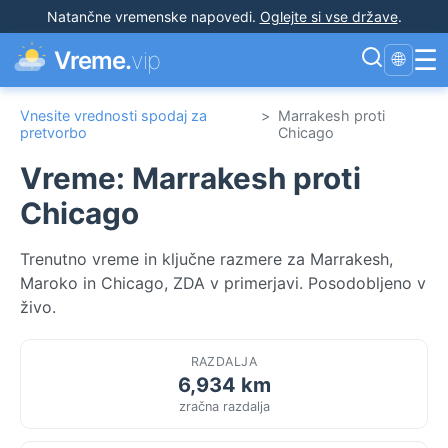
Natančne vremenske napovedi
.
Oglejte si vse države
.
☰
Vreme.
vip
🌐
Vnesite vrednosti spodaj za
>
Marrakesh proti
pretvorbo
Chicago
Vreme: Marrakesh proti
Chicago
Trenutno vreme in ključne razmere za Marrakesh,
Maroko in Chicago, ZDA v primerjavi. Posodobljeno v
živo.
RAZDALJA
6,934 km
zračna razdalja