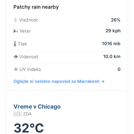
Patchy rain nearby
💧 Vlažnost
26%
29 kph
🌬️ Veter
1016 mb
🌡️ Tlak
10.0 km
👁️ Videnost
☀️ UV indeks
0
Oglejte si celotno napoved za Marrakesh →
Vreme v Chicago
🇺🇸 ZDA
32°C