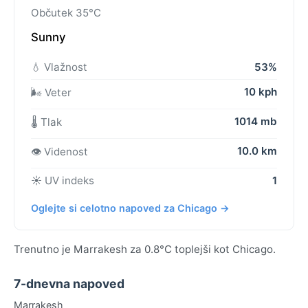
Občutek 35°C
Sunny
💧 Vlažnost
53%
10 kph
🌬️ Veter
1014 mb
🌡️ Tlak
10.0 km
👁️ Videnost
☀️ UV indeks
1
Oglejte si celotno napoved za Chicago →
Trenutno je Marrakesh za 0.8°C toplejši kot Chicago.
7-dnevna napoved
Marrakesh