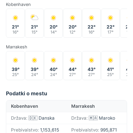
Kobenhaven
21°
21°
20°
20°
22°
22°
26
16°
15°
14°
12°
16°
17°
19°
Marrakesh
39°
39°
40°
44°
43°
41°
41°
25°
24°
24°
27°
27°
25°
25°
Podatki o mestu
Kobenhaven
Marrakesh
Država:
🇩🇰 Danska
Država:
🇲🇦 Maroko
Prebivalstvo:
1,153,615
Prebivalstvo:
995,871