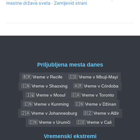
mestne države sveta
·
Zemljevid strani
Priljubljena mesta danes
🇧🇷 Vreme v Recife
🇨🇩 Vreme v Mbuji-Mayi
🇨🇳 Vreme v Shaoxing
🇦🇷 Vreme v Córdoba
🇮🇶 Vreme v Mosul
🇨🇦 Vreme v Toronto
🇨🇳 Vreme v Kunming
🇨🇳 Vreme v Džinan
🇿🇦 Vreme v Johannesburg
🇩🇿 Vreme v Alžir
🇨🇳 Vreme v Urumči
🇨🇴 Vreme v Cali
Vremenski ekstremi