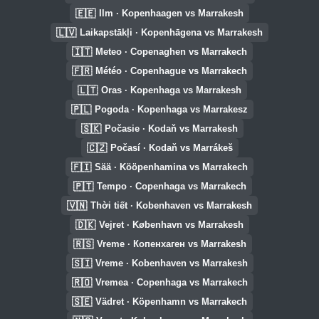
🇪🇪
Ilm · Kopenhaagen vs Marrakesh
🇱🇻
Laikapstākļi · Kopenhāgena vs Marrakesh
🇮🇹
Meteo · Copenaghen vs Marrakech
🇫🇷
Météo · Copenhague vs Marrakech
🇱🇹
Oras · Kopenhaga vs Marrakesh
🇵🇱
Pogoda · Kopenhaga vs Marrakesz
🇸🇰
Počasie · Kodaň vs Marrakesh
🇨🇿
Počasí · Kodaň vs Marrákeš
🇫🇮
Sää · Kööpenhamina vs Marrakech
🇵🇹
Tempo · Copenhaga vs Marrakech
🇻🇳
Thời tiết · Kobenhaven vs Marrakesh
🇩🇰
Vejret · København vs Marrakesh
🇷🇸
Vreme · Копенхаген vs Marrakesh
🇸🇮
Vreme · Kobenhaven vs Marrakesh
🇷🇴
Vremea · Copenhaga vs Marrakech
🇸🇪
Vädret · Köpenhamn vs Marrakech