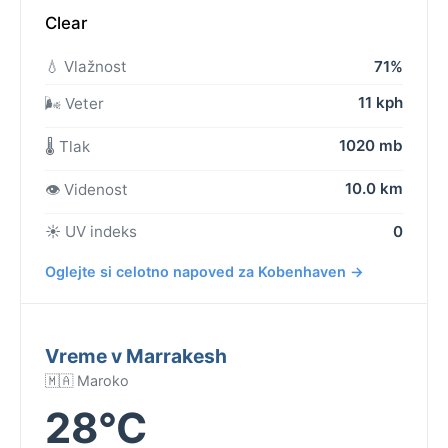
Clear
💧 Vlažnost
71%
11 kph
🌬️ Veter
1020 mb
🌡️ Tlak
10.0 km
👁️ Videnost
☀️ UV indeks
0
Oglejte si celotno napoved za Kobenhaven →
Vreme v Marrakesh
🇲🇦 Maroko
28°C