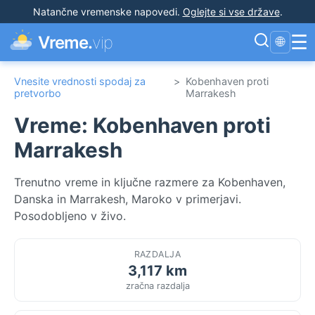
Natančne vremenske napovedi
.
Oglejte si vse države
.
☰
Vreme.
vip
🌐
Vnesite vrednosti spodaj za
>
Kobenhaven proti
pretvorbo
Marrakesh
Vreme: Kobenhaven proti
Marrakesh
Trenutno vreme in ključne razmere za Kobenhaven,
Danska in Marrakesh, Maroko v primerjavi.
Posodobljeno v živo.
RAZDALJA
3,117 km
zračna razdalja