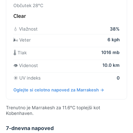
Občutek 28°C
Clear
💧 Vlažnost
38%
6 kph
🌬️ Veter
1016 mb
🌡️ Tlak
10.0 km
👁️ Videnost
☀️ UV indeks
0
Oglejte si celotno napoved za Marrakesh →
Trenutno je Marrakesh za 11.6°C toplejši kot
Kobenhaven.
7-dnevna napoved